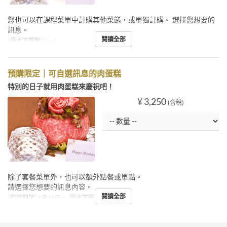
您也可以在課程菜單中訂購其他菜餚，或單獨訂購。 選擇您想要的
訊息。
閱讀全部
最大下單數
1 ~ 1
預購限定｜可自選訊息的肉蛋糕
特別的日子就用肉蛋糕來慶祝吧！
¥ 3,250
(含稅)
除了套餐菜單外，也可以額外點餐或單點。
請選擇您想要的訊息內容。
閱讀全部
有效期限
8月14日 ~
最大下單數
1 ~ 1