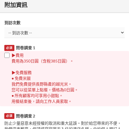
附加資訊
到訪次數
問卷調查 1
必須
▶︎費用
費用為350日圓（含稅385日圓）。
▶︎免費服務
● 免費米飯
我們免費提供長野縣產的越光米。
您可以從菜單上點餐，價格為0日圓。
● 所有顧客均可享用小甜點。
用餐結束後，請向工作人員索取。
問卷調查 2
必須
防止少量惡意未經授權的取消和重大延誤。對於給您帶來的不便，
我們深表歉意，但請填寫您當天入住的酒店名稱。由於個人預訂人