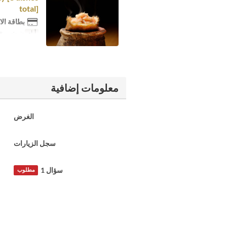
total]
بطاقة الا
أيام
ن, ث, ر, خ, 
معلومات إضافية
الغرض
سجل الزيارات
سؤال 1
مطلوب