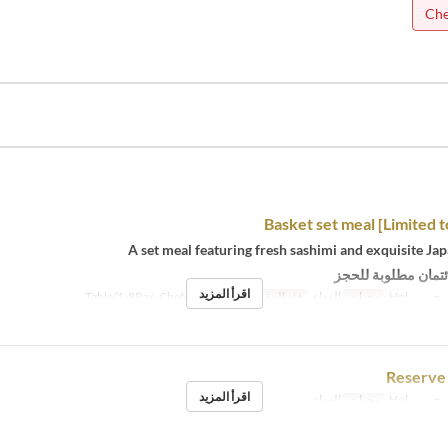
Che
Basket set meal [Limited t
A set meal featuring fresh sashimi and exquisite Ja
ئتمان مطلوبة للحجز
اقرأ المزيد
ج, س, Hol
وجبات
الغداء
فئة المقعد
Table/1-8Pax, ChefsTable/2-5P
Reserve 
اقرأ المزيد
ج, س, Hol
وجبات
الغداء