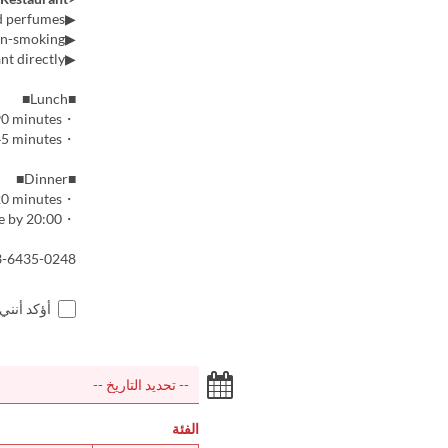
▶We kindly ask that you refrain from visiting with strongly scented perfumes.
▶All seats are non-smoking.
▶If you are bringing children, please contact the restaurant directly.
■Lunch■
・For lunch course reservations, the seating time is limited to 90 minutes.
・For seat-only lunch reservations, the seating time is limited to 45 minutes.
■Dinner■
・For dinner reservations, the seating time is limited to 120 minutes.
・Dinner courses are available with reservations made by 20:00.
03-6435-0248
أؤكد أنني
الفئة