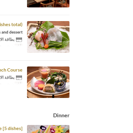
shes total)
s and dessert
بطاقة الا
أيام
ن, ث, ر, خ, 
nch Course
بطاقة الا
أيام
ن, ث, ر, خ, 
Dinner
 [5 dishes]