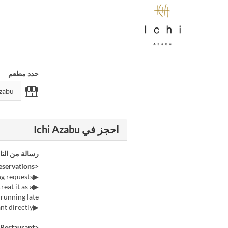
حدد مطعم
احجز في Ichi Azabu
رسالة من التا
<About Reservations>
▶Please note that we may not be able to accommodate specific seating requests.
eat it as a
running late.
▶For reservations of 9 or more people, please contact the restaurant directly.
<Requests from the Restaurant>