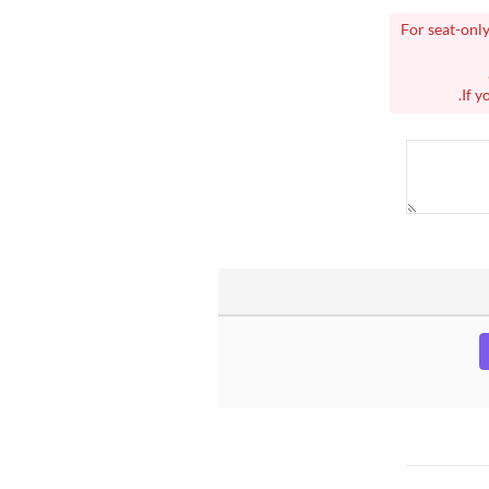
For seat-only
If y