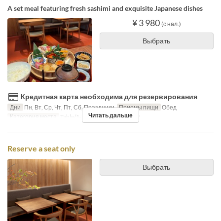
A set meal featuring fresh sashimi and exquisite Japanese dishes
¥ 3 980
(с нал.)
Выбрать
Кредитная карта необходима для резервирования
Дни
Пн, Вт, Ср, Чт, Пт, Сб, Праздники
Приемы пищи
Обед
Читать дальше
Категория места
Table/1-8Pax, ChefsTable/2-5P
Reserve a seat only
Выбрать