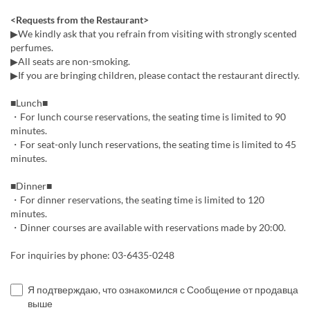
<Requests from the Restaurant>
▶We kindly ask that you refrain from visiting with strongly scented
perfumes.
▶All seats are non-smoking.
▶If you are bringing children, please contact the restaurant directly.
■Lunch■
・For lunch course reservations, the seating time is limited to 90
minutes.
・For seat-only lunch reservations, the seating time is limited to 45
minutes.
■Dinner■
・For dinner reservations, the seating time is limited to 120
minutes.
・Dinner courses are available with reservations made by 20:00.
For inquiries by phone: 03-6435-0248
Я подтверждаю, что ознакомился с Сообщение от продавца
выше