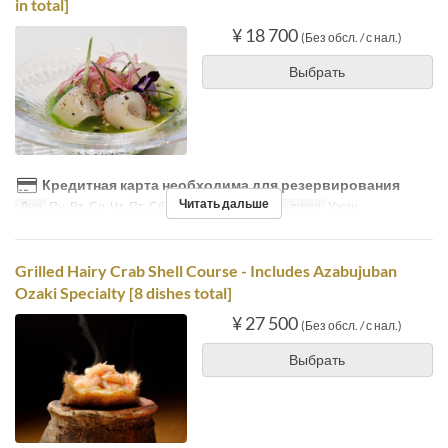
in total]
¥ 18 700
(Без обсл. / с нал.)
Выбрать
Кредитная карта необходима для резервирования
Читать дальше
Дни
Пн, Вт, Ср, Чт, Пт, Сб, Праздники
Приемы пищи
Ужин
Grilled Hairy Crab Shell Course - Includes Azabujuban
Ozaki Specialty [8 dishes total]
¥ 27 500
(Без обсл. / с нал.)
Выбрать