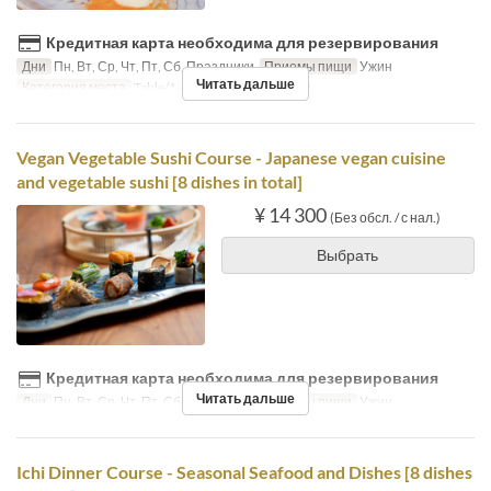
Кредитная карта необходима для резервирования
Дни
Пн, Вт, Ср, Чт, Пт, Сб, Праздники
Приемы пищи
Ужин
Читать дальше
Категория места
Table/1-8Pax, ChefsTable/2-5P
Vegan Vegetable Sushi Course - Japanese vegan cuisine
and vegetable sushi [8 dishes in total]
¥ 14 300
(Без обсл. / с нал.)
Выбрать
Кредитная карта необходима для резервирования
Читать дальше
Дни
Пн, Вт, Ср, Чт, Пт, Сб, Праздники
Приемы пищи
Ужин
Ichi Dinner Course - Seasonal Seafood and Dishes [8 dishes