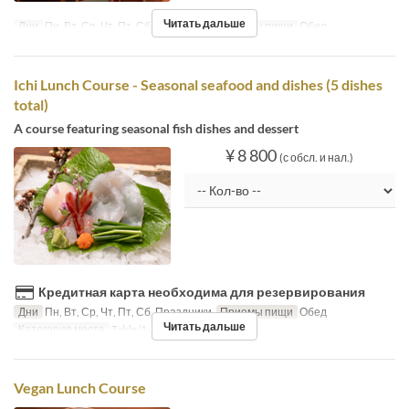
Читать дальше
Дни
Пн, Вт, Ср, Чт, Пт, Сб, Праздники
Приемы пищи
Обед
Ichi Lunch Course - Seasonal seafood and dishes (5 dishes
total)
A course featuring seasonal fish dishes and dessert
¥ 8 800
(с обсл. и нал.)
Кредитная карта необходима для резервирования
Дни
Пн, Вт, Ср, Чт, Пт, Сб, Праздники
Приемы пищи
Обед
Читать дальше
Категория места
Table/1-8Pax, ChefsTable/2-5P
Vegan Lunch Course