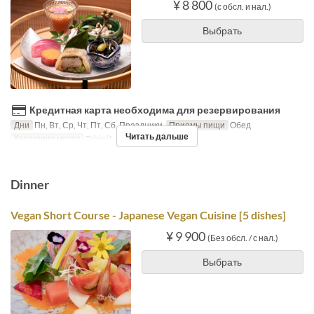
¥ 8 800
(с обсл. и нал.)
Выбрать
Кредитная карта необходима для резервирования
Дни
Пн, Вт, Ср, Чт, Пт, Сб, Праздники
Приемы пищи
Обед
Читать дальше
Категория места
Table/1-8Pax, ChefsTable/2-5P
Dinner
Vegan Short Course - Japanese Vegan Cuisine [5 dishes]
¥ 9 900
(Без обсл. / с нал.)
Выбрать