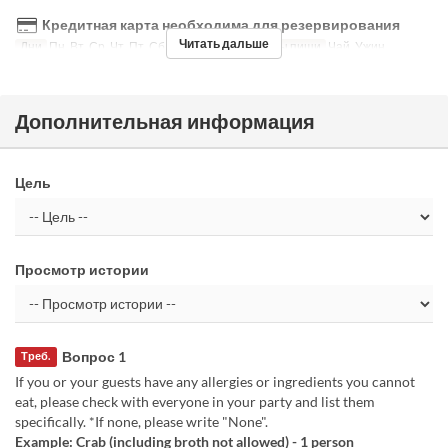
Кредитная карта необходима для резервирования
Читать дальше
Дни
Пн, Вт, Ср, Чт, Пт, Сб, Праздники
Приемы пищи
Чай, Ужин
Дополнительная информация
Цель
Просмотр истории
Вопрос 1
Треб.
If you or your guests have any allergies or ingredients you cannot
eat, please check with everyone in your party and list them
specifically. *If none, please write "None".
Example: Crab (including broth not allowed) - 1 person