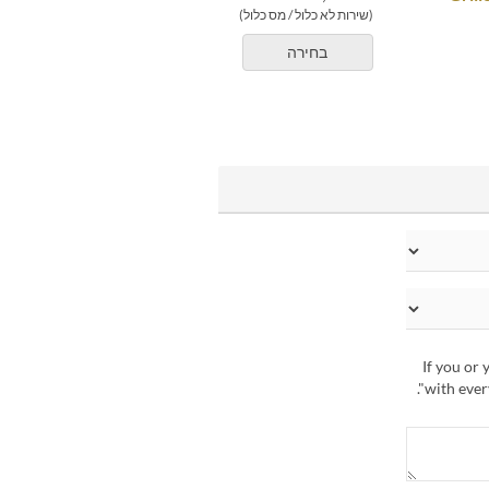
(שירות לא כלול / מס כלול)
בחירה
If you or 
with every