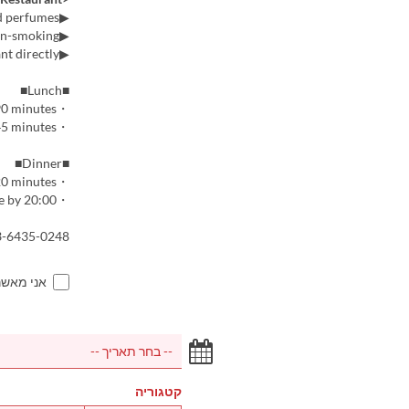
▶We kindly ask that you refrain from visiting with strongly scented perfumes.
▶All seats are non-smoking.
▶If you are bringing children, please contact the restaurant directly.
■Lunch■
・For lunch course reservations, the seating time is limited to 90 minutes.
・For seat-only lunch reservations, the seating time is limited to 45 minutes.
■Dinner■
・For dinner reservations, the seating time is limited to 120 minutes.
・Dinner courses are available with reservations made by 20:00.
03-6435-0248
אני מאש
קטגוריה