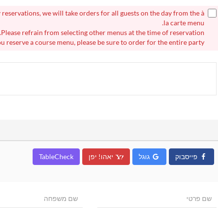
 reservations, we will take orders for all guests on the day from the à
la carte menu.
Please refrain from selecting other menus at the time of reservation.
ou reserve a course menu, please be sure to order for the entire party.
פייסבוק
גוגל
יאהו! יפן
TableCheck