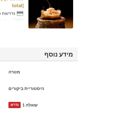
total]
נדרשת כ
ימים
ב, ג, ד, ה,
מידע נוסף
מטרה
היסטוריית ביקורים
שאלה 1
נדרש