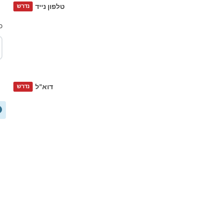
טלפון נייד
נדרש
כ
דוא"ל
נדרש