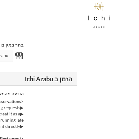
בחר במקום
הזמן ב Ichi Azabu
הודעה מהמק
<About Reservations>
▶Please note that we may not be able to accommodate specific seating requests.
eat it as a
running late.
▶For reservations of 9 or more people, please contact the restaurant directly.
<Requests from the Restaurant>