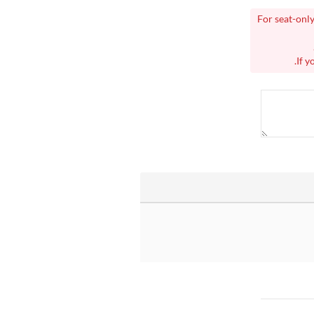
For seat-only
If y