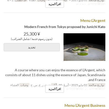
تواريخ صالحة
02 مايو 2025 ~
أيام
ن, ج, س, ح
وجبات
الغداء
حد الطلب
2 ~ 6
اقرأ المزيد
فئة المقعد
ダイニング
Menu L’Argent
Modern French from Tokyo proposed by Junichi Kato
¥ 25,300
(بدون رسوم خدمة / شامل الضرائب)
تحديد
A course where you can enjoy the essence of L'Argent, which
consists of about 11 dishes using the essence of Japan, Scandinavia
and France.
تواريخ صالحة
02 مايو 2025 ~ أبريل 30
أيام
ن, ث, ر, ج, س, ح
وجبات
العشاء
اقرأ المزيد
حد الطلب
2 ~ 6
فئة المقعد
ダイニング
Menu L’Argent Business