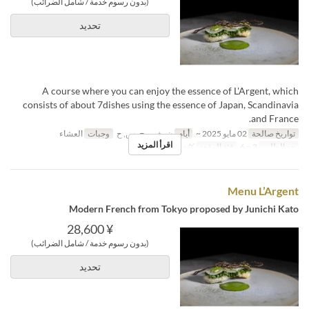
(بدون رسوم خدمة / شامل الضرائب)
تحديد
A course where you can enjoy the essence of L'Argent, which
consists of about 7dishes using the essence of Japan, Scandinavia
and France.
تواريخ صالحة
02 مايو 2025 ~
أيام
ن, ث, ر, ج, س, ح
وجبات
العشاء
اقرأ المزيد
حد الطلب
2 ~ 6
فئة المقعد
ダイニング
Menu L’Argent
Modern French from Tokyo proposed by Junichi Kato
¥ 28,600
(بدون رسوم خدمة / شامل الضرائب)
تحديد