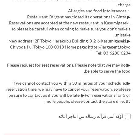
charge.
・Allergies and food intolerances
▶Restaurant L'Argent has closed its operations in Ginza.
Reservations are accepted at the new restaurant in Kasumigaseki,
so please be careful when coming to make sure you don't make a
mistake.
▶New address: 2F Tokyo Harakubu Building, 3-2-6 Kasumigaseki,
Chiyoda-ku, Tokyo 100-0013 Home page: https://largegent.tokyo
Tel: 03-6280-6234
▶Please request for seat reservations. Please note that we may not
be able to serve the food.
▶If we cannot contact you within 30 minutes of your scheduled
reservation time, we may have to cancel your reservation, so please
be sure to contact us if you will be late. ▶For reservations for 5 or
more people, please contact the store directly.
أؤكد أنني قرأت رسالة من التاجر أعلاه