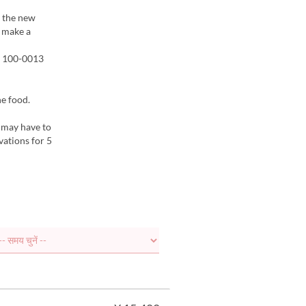
t the new
t make a
o 100-0013
he food.
 may have to
vations for 5