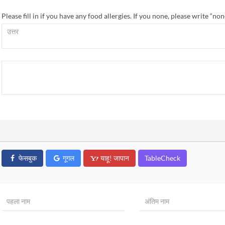
Please fill in if you have any food allergies. If you none, please write “non
फेसबुक
गूगल
याहू! जापान
TableCheck