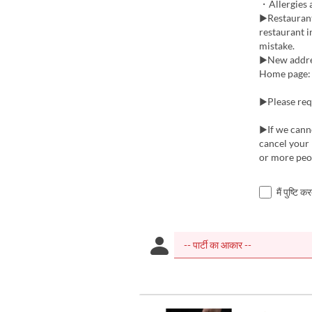
・Allergies 
▶Restaurant 
restaurant i
mistake.
▶New addres
Home page: 
▶Please requ
▶If we cann
cancel your 
or more peop
मैं पुष्टि 