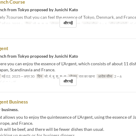
unch Course
ch from Tokyo proposed by Junichi Kato
ly 7courses that you can feel the essence of Tokyo, Denmark, and Franc
और पढ़ें
मई 02, 2025 ~
दिन
सो, शु, श, स
भोजन
दोपहर का खाना
आदेश सीमा
2 ~ 6
सीट की श्रेणी
ダ
gent
ch from Tokyo proposed by Junichi Kato
re you can enjoy the essence of L'Argent, which consists of about 11 dis
apan, Scandinavia and France.
मई 02, 2025 ~ अप्र 30
दिन
सो, मं, बु, शु, श, स
भोजन
रात का खाना
आदेश सीमा
2 ~ 6
और पढ़ें
ダイニング
gent Business
r business.
t allows you to enjoy the quintessence of L'Argent, using the essence of J
rope, and France.
h will be beef, and there will be fewer dishes than usual.
picking up guests or for business dinners.