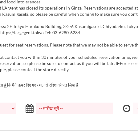
and food intolerances
L'Argent has closed its operations in Ginza. Reservations are accepted a
n Kasumigaseki, so please be careful when coming to make sure you don'
s: 2F Tokyo Harakubu Building, 3-2-6 Kasumigaseki, Chiyoda-ku, Toky
https://largegent.tokyo Tel: 03-6280-6234
est for seat reservations. Please note that we may not be able to serve t
ot contact you within 30 minutes of your scheduled reservation time, we
reservation, so please be sure to contact us if you will be late. ▶For reser
le, please contact the store directly.
करता हूं कि मैंने ऊपर दिए गए स्थल से संदेश को पढ़ लिया है