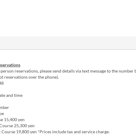
eservations
person reservations, please send details via text message to the number
t reservations over the phone).
48
te and time
mber
pe
e 15,400 yen
 Course 25,300 yen
Course 19,800 yen *Prices include tax and service charge.