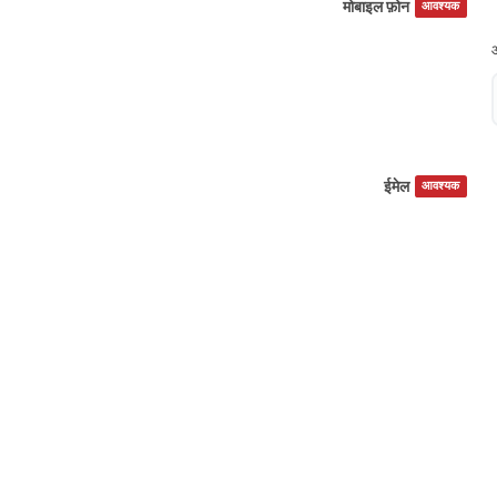
मोबाइल फ़ोन
आवश्यक
ईमेल
आवश्यक