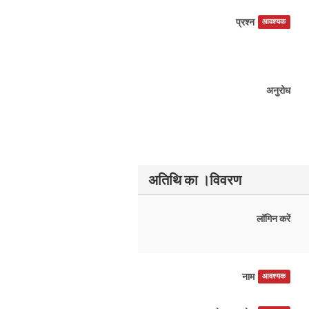
प्रश्न
आवश्यक
अनुरोध
अतिथि का ।विवरण
लॉगिन करें
नाम
आवश्यक