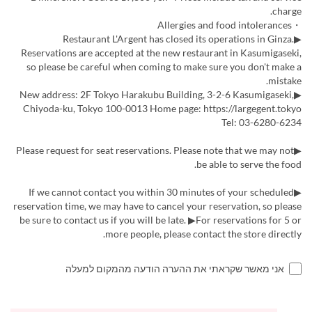
charge.
・Allergies and food intolerances
▶Restaurant L'Argent has closed its operations in Ginza.
Reservations are accepted at the new restaurant in Kasumigaseki,
so please be careful when coming to make sure you don't make a
mistake.
▶New address: 2F Tokyo Harakubu Building, 3-2-6 Kasumigaseki,
Chiyoda-ku, Tokyo 100-0013 Home page: https://largegent.tokyo
Tel: 03-6280-6234
▶Please request for seat reservations. Please note that we may not
be able to serve the food.
▶If we cannot contact you within 30 minutes of your scheduled
reservation time, we may have to cancel your reservation, so please
be sure to contact us if you will be late. ▶For reservations for 5 or
more people, please contact the store directly.
אני מאשר שקראתי את ההערה הודעה מהמקום למעלה