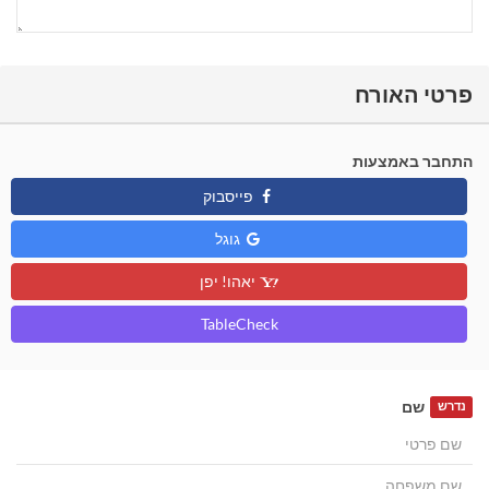
פרטי האורח
התחבר באמצעות
פייסבוק
גוגל
יאהו! יפן
TableCheck
שם
נדרש