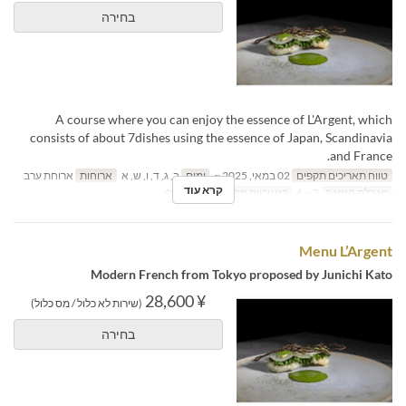
בחירה
A course where you can enjoy the essence of L'Argent, which
consists of about 7dishes using the essence of Japan, Scandinavia
and France.
טווח תאריכים תקפים
02 במאי, 2025 ~
ימים
ב, ג, ד, ו, ש, א
ארוחות
ארוחת ערב
קרא עוד
מגבלת הזמנה
2 ~ 6
קטגוריית מקום
ダイニング
Menu L’Argent
Modern French from Tokyo proposed by Junichi Kato
¥ 28,600
(שירות לא כלול / מס כלול)
בחירה