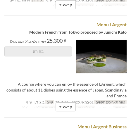
טווח תאריכים תקפים
02 במאי, 2025 ~
ימים
ב, ו, ש, א
ארוחות
ארוחת צהריים
קרא עוד
מגבלת הזמנה
2 ~ 6
קטגוריית מקום
ダイニング
Menu L’Argent
Modern French from Tokyo proposed by Junichi Kato
¥ 25,300
(שירות לא כלול / מס כלול)
בחירה
A course where you can enjoy the essence of L'Argent, which
consists of about 11 dishes using the essence of Japan, Scandinavia
and France.
טווח תאריכים תקפים
02 במאי, 2025 ~ 30 באפר
ימים
ב, ג, ד, ו, ש, א
קרא עוד
ארוחות
ארוחת ערב
מגבלת הזמנה
2 ~ 6
קטגוריית מקום
ダイニング
Menu L’Argent Business