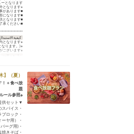
ーとなります。
※オプションメニューで事前にご注文いただいた食材も対象外となります。
■食べ残し厳禁で、あまりに多くの食材を残された場合は料金をご請求させていただく事があります。
■食べ放題メニューを選択された場合はグループ全員食べ放題を選択いただく形になります。
■キッズプランをご注文される場合は食べ放題プランでのご提供となります。
■食べ放題メニューは予告をせずに欠品・変更などが生じる場合があります。予めご了承ください。
****************
كيفية الاستبدال
※中学生以上のお客様はおとな料金でのご案内となります。
※飲み放題プラン込みのお値段です。(食べ放題・飲み放題は120分制となります。)
※仕入れ状況により、一部内容を変更させて頂く場合がございます。
تواريخ صالحة
أبريل
（夏）【平日月〜木】食べ放題ポップスターBBQプラン（アルコール飲み放題）
す！＋食べ放
題
※食べ放題ご利用ルール参照
▼全7品 初期提供セット▼
・カルビ盛り合わせ ※BBQタレ+4種のスパイス
・スキレットで焼く香草豚バラブロック
・ハンバーグパテ（トルティーヤ用）
・トルティーヤ(ハンバーグ用)
・塩焼きそば