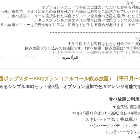
なメニュ
*********************************************************
*
اقرأ المزيد
 24 ~ أغسطس 07, أغسطس 17 ~ ديسمبر 20
أيام
ن, ث, ر, خ
وجبات
العشاء, ليلة
حد
めるシンプルBBQセット全7品！オプション追加で色々アレンジ可能で