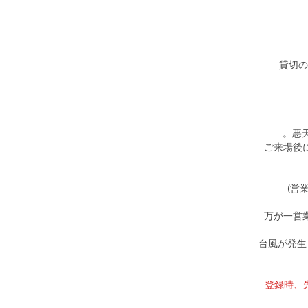
※貸切
・ご来場
・万が一
・台風が発
★登録時