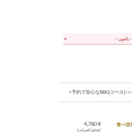
ドメニュー
持ち込みBBQプラン
予約で安心なBBQコース(ハイ) <
¥ 4,780
（夏）【
(شامل الضرائب)