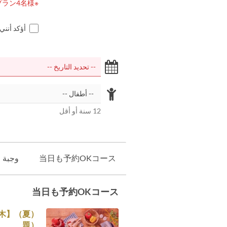
※大人2名様～※ダイアモンドプラン4名様～
أؤكد أنني
12 سنة أو أقل
当日も予約OKコース
وجبة
当日も予約OKコース
題）