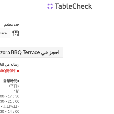
حدد مطعم
احجز في Maruhiro Department Store Kawagoe Aozora BBQ Terrace
رسالة من التا
◆屋上グランピングBBQ開催中!!!◆
■営業時間
<平日>
1部： ―
00〜17：30
30〜21：00
<土日祝日>
30～14：00