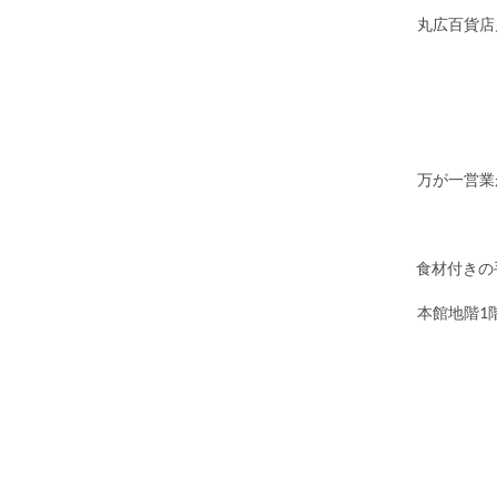
・丸広百貨
※万が一営
食材付きの
本館地階1