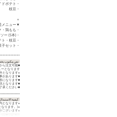
・フライドポテト
・枝豆
＋
▼全13品 食べ放題メニュー▼
・牛カルビ・豚バラカルビ・豚バラブロック・鶏もも
・BBQフランク串・ソーセージ (5本)・チョリソー (5本)
・塩焼きそば・ソース焼きそば・フライドポテト・枝豆
・大きなマシュマロ串・キッズお菓子セット
*************
نص مكتوب بخط
から注文可能
ーとなります。
※オプションメニューで事前にご注文いただいた食材も対象外となります。
■食べ残し厳禁で、あまりに多くの食材を残された場合は料金をご請求させていただく事があります。
■食べ放題メニューを選択された場合はグループ全員食べ放題を選択いただく形になります。
■キッズプランをご注文される場合は食べ放題プランでのご提供となります。
■食べ放題メニューは予告をせずに欠品・変更などが生じる場合があります。予めご了承ください。
****************
كيفية الاستبدال
※中学生以上のお客様はおとな料金でのご案内となります。
※飲み放題プラン込みのお値段です。(食べ放題・飲み放題は120分制となります。)
※仕入れ状況により、一部内容を変更させて頂く場合がございます。
تواريخ صالحة
أبريل