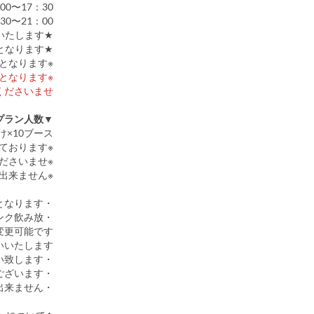
00〜17：30
30〜21：00
★平日2部、3部、土日祝は1部、2部、3部にて営業いたします。
★GW(4/29～5/6)・7/21～8/31は全日3部制となります。
※各プラン2時間飲み放題(滞在時間2.5時間)となります。
※丸広百貨店川越店本館は屋上含め禁煙となります。
ださいませ。
▼ご予約可能エリア・最低プラン人数
け×10ブース
※1ブース目安8名様。人数に合わせて利用可能ブース数を調整しております。
※ご予約状況によってブース数は事前に調整になる場合が御座いますのでご了承くださいませ。
※お席の位置の指定は出来ません。
・20歳以上のお客様は飲み放題は統一となります。
ンク飲み放
変更可能です。
いたします。
・当日お会計時、予約内容に相違ないか必ずご確認をお願い致します。
・6歳以上のお客様は人数分プランのご注文が必須でございます。
・オプションメニューのみの利用は出来ません。