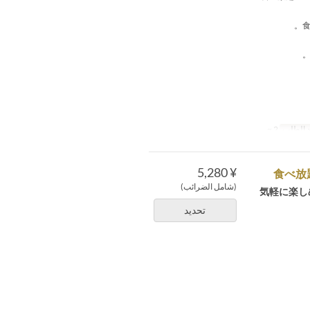
 الطلب
2 ~
¥ 5,280
(شامل الضرائب)
気軽に楽し
تحديد