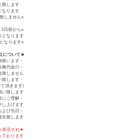
3日前からキャンセル料金は半額発生致します。
前日・当日のキャンセル料金は全額となります。
※台風発生時は2日前まではキャンセル料金は発生致しません。
、5日前から
0％となります。
※日程変更や総額減少(人数減少)もキャンセルポリシーの対象となります。
■ 天候悪化（強風等）に伴う営業中止について
・悪天候の影響により、BBQ会場は安全上の理由から営業を中止することが御座います。
各種代金の
は致しません。
・営業を中止した場合、日程を変更していただきご利用をお願い致します。
(営業中止の場合は事前にデポジット料金を頂戴し、次回開催時に差し引かせて頂きます)
い致します。
前にご理解
し上げます。
および当日
生致します。
が表示され
ております。