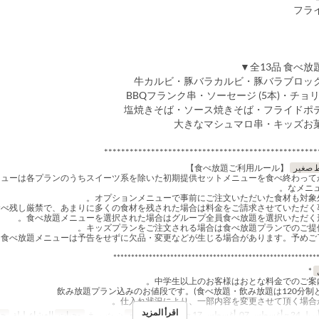
**************************************************
 صغير
【食べ放題ご利用ルール】
ニューは各プランのうちスイーツ系を除いた初期提供セットメニューを食べ終わって
なメニュ
*********************************************************
*
اقرأ المزيد
 24 ~ أغسطس 07, أغسطس 17 ~ ديسمبر 20
أيام
ن, ث, ر, خ
وجبات
العشاء, ليلة
حد