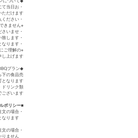
◆持ち込みプランについて◆
にて当日お
ただけます。
・お買い物の際は、必ず弊社既定のルールに沿って当日にご購入ください。
※説明を受けていなかった場合でも、禁止食材のお持ち込みは一切できません。
・当日食材をご購入頂き、レシート持参のうえ来場くださいませ。
・到着までの保存管理の徹底をお願い致します。
・食品売り場の営業時間は10時～19時となります。
にご理解の
し上げます。
◆食材付き手ぶらでBBQプラン◆
ら下の食品売
となります。
・ドリンク類
でございます。
■キャンセルポリシー
・BBQ食材持ち込み予約をご注文の場合
ご利用日前日18時以降のキャンセル料金はご利用料金の全額となります。
・BBQプラン・グランピングBBQプランご注文の場合
4日前までのキャンセル料金はかかりません。