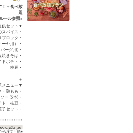
す！＋食べ放
題
※食べ放題ご利用ルール参照
▼全7品 初期提供セット▼
・カルビ盛り合わせ ※BBQタレ+4種のスパイス
・スキレットで焼く香草豚バラブロック
・ハンバーグパテ（トルティーヤ用）
・トルティーヤ(ハンバーグ用)
・塩焼きそば
・フライドポテト
・枝豆
＋
▼全13品 食べ放題メニュー▼
・牛カルビ・豚バラカルビ・豚バラブロック・鶏もも
・BBQフランク串・ソーセージ (5本)・チョリソー (5本)
・塩焼きそば・ソース焼きそば・フライドポテト・枝豆
・大きなマシュマロ串・キッズお菓子セット
*************
نص مكتوب بخط
から注文可能