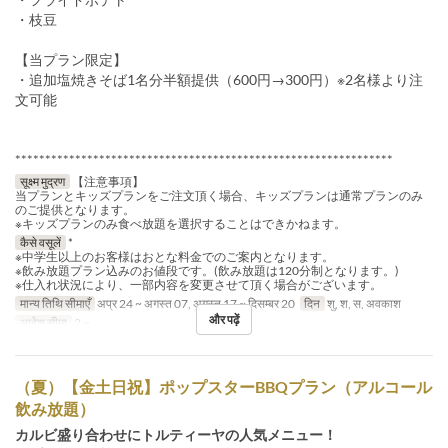
・枝豆
【当プラン限定】
・追加塩焼きそば1名分半額提供（600円→300円）※2名様より注
文可能
***************************************************************
सूक्ष्म मुद्रण
【注意事項】
当プランとキッズプランをご注文頂く場合、キッズプランは通常プランのみ
のご提供となります。
※キッズプランのみ食べ放題を選択することはできかねます。
कैसे वसूलें
*
※中学生以上のお客様はおとな料金でのご案内となります。
※飲み放題プラン込みのお値段です。(飲み放題は120分制となります。)
※仕入れ状況により、一部内容を変更させて頂く場合がございます。
मान्य तिथि सीमाएँ
अप्र 24 ~ अगस्त 07, अगस्त 17 ~ दिसम्बर 20
दिन
शु, श, स, अवकाश
और पढ़ें
आदेश सीमा
2 ~
（夏）【金土日祝】ポップスターBBQプラン（アルコール
飲み放題）
カルビ盛り合わせにトルティーヤの人気メニュー！