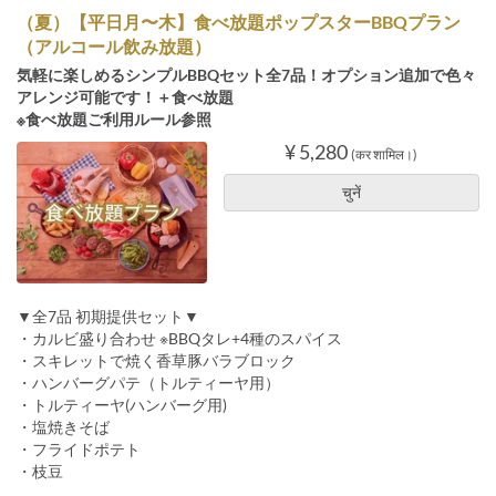
（夏）【平日月〜木】食べ放題ポップスターBBQプラン
（アルコール飲み放題）
気軽に楽しめるシンプルBBQセット全7品！オプション追加で色々
アレンジ可能です！＋食べ放題
※食べ放題ご利用ルール参照
¥ 5,280
(कर शामिल।)
चुनें
▼全7品 初期提供セット▼
・カルビ盛り合わせ ※BBQタレ+4種のスパイス
・スキレットで焼く香草豚バラブロック
・ハンバーグパテ（トルティーヤ用）
・トルティーヤ(ハンバーグ用)
・塩焼きそば
・フライドポテト
・枝豆