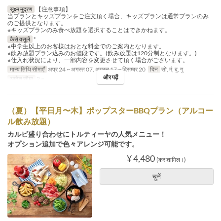
सूक्ष्म मुद्रण
【注意事項】
当プランとキッズプランをご注文頂く場合、キッズプランは通常プランのみ
のご提供となります。
※キッズプランのみ食べ放題を選択することはできかねます。
कैसे वसूलें
*
※中学生以上のお客様はおとな料金でのご案内となります。
※飲み放題プラン込みのお値段です。(飲み放題は120分制となります。)
※仕入れ状況により、一部内容を変更させて頂く場合がございます。
मान्य तिथि सीमाएँ
अप्र 24 ~ अगस्त 07, अगस्त 17 ~ दिसम्बर 20
दिन
सो, मं, बु, गु
और पढ़ें
आदेश सीमा
2 ~
（夏）【平日月〜木】ポップスターBBQプラン（アルコー
ル飲み放題）
カルビ盛り合わせにトルティーヤの人気メニュー！
オプション追加で色々アレンジ可能です。
¥ 4,480
(कर शामिल।)
चुनें