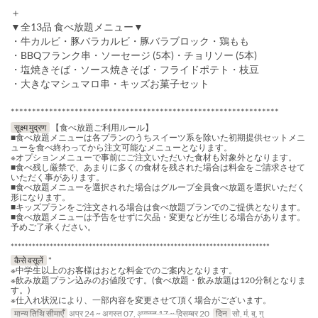
＋
▼全13品 食べ放題メニュー▼
・牛カルビ・豚バラカルビ・豚バラブロック・鶏もも
・BBQフランク串・ソーセージ (5本)・チョリソー (5本)
・塩焼きそば・ソース焼きそば・フライドポテト・枝豆
・大きなマシュマロ串・キッズお菓子セット
***************************************************************
सूक्ष्म मुद्रण
【食べ放題ご利用ルール】
■食べ放題メニューは各プランのうちスイーツ系を除いた初期提供セットメニ
ューを食べ終わってから注文可能なメニューとなります。
※オプションメニューで事前にご注文いただいた食材も対象外となります。
■食べ残し厳禁で、あまりに多くの食材を残された場合は料金をご請求させて
いただく事があります。
■食べ放題メニューを選択された場合はグループ全員食べ放題を選択いただく
形になります。
■キッズプランをご注文される場合は食べ放題プランでのご提供となります。
■食べ放題メニューは予告をせずに欠品・変更などが生じる場合があります。
予めご了承ください。
*************************************************************************
कैसे वसूलें
*
※中学生以上のお客様はおとな料金でのご案内となります。
※飲み放題プラン込みのお値段です。(食べ放題・飲み放題は120分制となりま
す。)
※仕入れ状況により、一部内容を変更させて頂く場合がございます。
मान्य तिथि सीमाएँ
अप्र 24 ~ अगस्त 07, अगस्त 17 ~ दिसम्बर 20
दिन
सो, मं, बु, गु