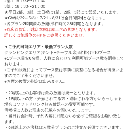
2部：15：00〜17：30
3部：18：30〜21：00
★平日2部、3部、土日祝は1部、2部、3部にて営業いたします。
★GW(4/29～5/6)・7/21～8/31は全日3部制となります。
※各プラン2時間飲み放題(滞在時間2.5時間)となります。
※丸広百貨店川越店本館は屋上含め禁煙となります。
詳しくは施設側のHPをご参照くださいませ。
▼ご予約可能エリア・最低プラン人数
グランピングエリア(テント+テーブル席)8名掛け×10ブース
※1ブース目安8名様。人数に合わせて利用可能ブース数を調整して
おります。
※ご予約状況によってブース数は事前に調整になる場合が御座いま
すのでご了承くださいませ。
※お席の位置の指定は出来ません。
・20歳以上のお客様は飲み放題は統一となります。
・19歳以下の方・妊娠されてる方・運転される方がいらっしゃる
場合はソフトドリンク飲み放題への変更可能です。
備考欄に人数と理由の記載をお願いいたします。
・当日お会計時、予約内容に相違ないか必ずご確認をお願い致し
ます。
・6歳以上のお客様は人数分プランのご注文が必須でございます。