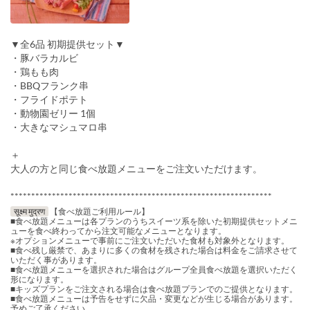
▼全6品 初期提供セット▼
・豚バラカルビ
・鶏もも肉
・BBQフランク串
・フライドポテト
・動物園ゼリー 1個
・大きなマシュマロ串
＋
大人の方と同じ食べ放題メニューをご注文いただけます。
***************************************************************
सूक्ष्म मुद्रण
【食べ放題ご利用ルール】
■食べ放題メニューは各プランのうちスイーツ系を除いた初期提供セットメニ
ューを食べ終わってから注文可能なメニューとなります。
※オプションメニューで事前にご注文いただいた食材も対象外となります。
■食べ残し厳禁で、あまりに多くの食材を残された場合は料金をご請求させて
いただく事があります。
■食べ放題メニューを選択された場合はグループ全員食べ放題を選択いただく
形になります。
■キッズプランをご注文される場合は食べ放題プランでのご提供となります。
■食べ放題メニューは予告をせずに欠品・変更などが生じる場合があります。
予めご了承ください。