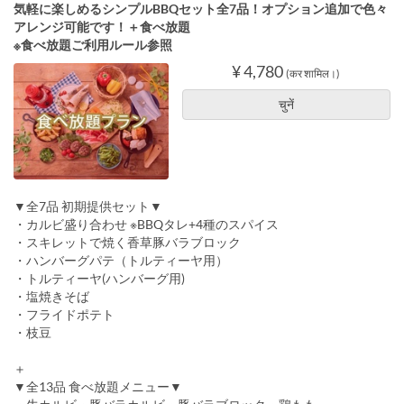
気軽に楽しめるシンプルBBQセット全7品！オプション追加で色々
アレンジ可能です！＋食べ放題
※食べ放題ご利用ルール参照
¥ 4,780
(कर शामिल।)
चुनें
▼全7品 初期提供セット▼
・カルビ盛り合わせ ※BBQタレ+4種のスパイス
・スキレットで焼く香草豚バラブロック
・ハンバーグパテ（トルティーヤ用）
・トルティーヤ(ハンバーグ用)
・塩焼きそば
・フライドポテト
・枝豆
＋
▼全13品 食べ放題メニュー▼