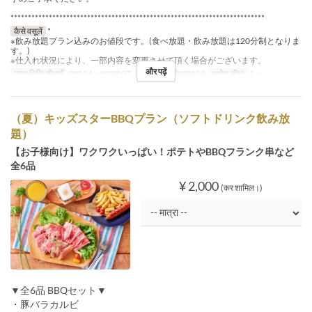
*************************************************************************
कैसे वसूलें
*
※飲み放題プラン込みのお値段です。(食べ放題・飲み放題は120分制となりま
す。)
※仕入れ状況により、一部内容を変更させて頂く場合がございます。
और पढ़ें
मान्य तिथि सीमाएँ
अप्र 24 ~ अगस्त 07, अगस्त 17 ~ दिसम्बर 20
आदेश सीमा
1 ~
（夏）キッズスターBBQプラン（ソフトドリンク飲み放
題）
【お子様向け】ワクワクいっぱい！ポテトやBBQフランク串など
全6品
¥ 2,000
(कर शामिल।)
▼全6品 BBQセット▼
・豚バラカルビ