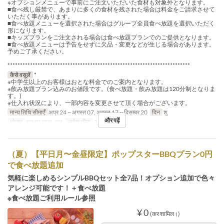
※オプションメニューで事前にご注文いただいた食材も対象外となります。
■食べ残し厳禁で、あまりに多くの食材を残された場合は料金をご請求させて
いただく事があります。
■食べ放題メニューを選択された場合はグループ全員食べ放題を選択いただく
形になります。
■キッズプランをご注文される場合は食べ放題プランでのご提供となります。
■食べ放題メニューは予告をせずに欠品・変更などが生じる場合があります。
予めご了承ください。
*************************************************************************
कैसे वसूलें
*
※中学生以上のお客様はおとな料金でのご案内となります。
※飲み放題プラン込みのお値段です。(食べ放題・飲み放題は120分制となりま
す。)
※仕入れ状況により、一部内容を変更させて頂く場合がございます。
मान्य तिथि सीमाएँ
अप्र 24 ~ अगस्त 07, अगस्त 17 ~ दिसम्बर 20
दिन
शु
और पढ़ें
भोजन
रात का खाना, रात
आदेश सीमा
2 ~
（夏）【平日月〜金昼限定】ポップスターBBQプラン0円
で食べ放題追加
気軽に楽しめるシンプルBBQセット全7品！オプション追加で色々
アレンジ可能です！＋食べ放題
※食べ放題ご利用ルール参照
¥ 0
(कर शामिल।)