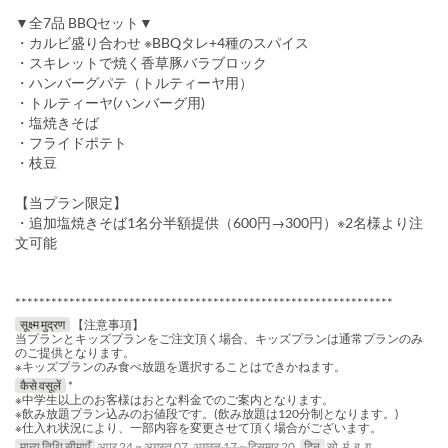
▼全7品 BBQセット▼
・カルビ盛り合わせ ※BBQタレ+4種のスパイス
・スキレットで焼く香草豚バラブロック
・ハンバーグパテ（トルティーヤ用）
・トルティーヤ(ハンバーグ用)
・塩焼きそば
・フライドポテト
・枝豆
【当プラン限定】
・追加塩焼きそば1名分半額提供（600円→300円）※2名様より注
文可能
***************************************************************
सूक्ष्म मुद्रण
【注意事項】
当プランとキッズプランをご注文頂く場合、キッズプランは通常プランのみ
のご提供となります。
※キッズプランのみ食べ放題を選択することはできかねます。
कैसे वसूलें
*
※中学生以上のお客様はおとな料金でのご案内となります。
※飲み放題プラン込みのお値段です。(飲み放題は120分制となります。)
※仕入れ状況により、一部内容を変更させて頂く場合がございます。
मान्य तिथि सीमाएँ
अप्र 24 ~ अगस्त 07, अगस्त 17 ~ दिसम्बर 20
दिन
सो, मं, बु, गु