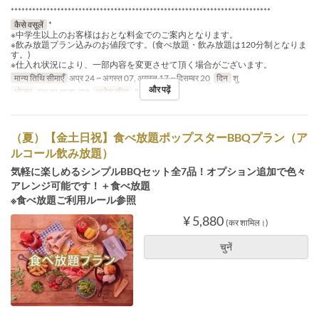
*************************************************************************
कैसे वसूलें
*
※中学生以上のお客様はおとな料金でのご案内となります。
※飲み放題プラン込みのお値段です。(食べ放題・飲み放題は120分制となりま
す。)
※仕入れ状況により、一部内容を変更させて頂く場合がございます。
मान्य तिथि सीमाएँ
अप्र 24 ~ अगस्त 07, अगस्त 17 ~ दिसम्बर 20
दिन
शु
और पढ़ें
भोजन
रात का खाना, रात
आदेश सीमा
2 ~
（夏）【金土日祝】食べ放題ポップスターBBQプラン（ア
ルコール飲み放題）
気軽に楽しめるシンプルBBQセット全7品！オプション追加で色々
アレンジ可能です！＋食べ放題
※食べ放題ご利用ルール参照
¥ 5,880
(कर शामिल।)
चुनें