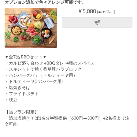
オプション追加で色々アレンジ可能です。
¥ 5,080
(कर शामिल।)
चुनें
▼全7品 BBQセット▼
・カルビ盛り合わせ ※BBQタレ+4種のスパイス
・スキレットで焼く香草豚バラブロック
・ハンバーグパテ（トルティーヤ用）
・トルティーヤ(ハンバーグ用)
・塩焼きそば
・フライドポテト
・枝豆
【当プラン限定】
・追加塩焼きそば1名分半額提供（600円→300円）※2名様より注
文可能