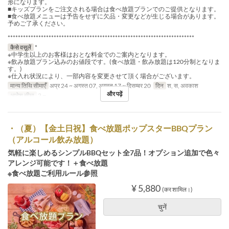
形になります。
■キッズプランをご注文される場合は食べ放題プランでのご提供となります。
■食べ放題メニューは予告をせずに欠品・変更などが生じる場合があります。
予めご了承ください。
*************************************************************************
कैसे वसूलें
*
※中学生以上のお客様はおとな料金でのご案内となります。
※飲み放題プラン込みのお値段です。(食べ放題・飲み放題は120分制となりま
す。)
※仕入れ状況により、一部内容を変更させて頂く場合がございます。
मान्य तिथि सीमाएँ
अप्र 24 ~ अगस्त 07, अगस्त 17 ~ दिसम्बर 20
दिन
श, स, अवकाश
और पढ़ें
आदेश सीमा
2 ~
・（夏）【金土日祝】食べ放題ポップスターBBQプラン
（アルコール飲み放題）
気軽に楽しめるシンプルBBQセット全7品！オプション追加で色々
アレンジ可能です！＋食べ放題
※食べ放題ご利用ルール参照
¥ 5,880
(कर शामिल।)
चुनें