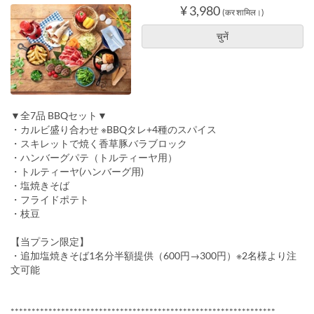
¥ 3,980
(कर शामिल।)
चुनें
▼全7品 BBQセット▼
・カルビ盛り合わせ ※BBQタレ+4種のスパイス
・スキレットで焼く香草豚バラブロック
・ハンバーグパテ（トルティーヤ用）
・トルティーヤ(ハンバーグ用)
・塩焼きそば
・フライドポテト
・枝豆
【当プラン限定】
・追加塩焼きそば1名分半額提供（600円→300円）※2名様より注
文可能
***************************************************************