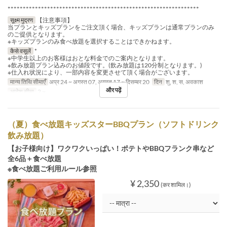
***************************************************************
सूक्ष्म मुद्रण
【注意事項】
当プランとキッズプランをご注文頂く場合、キッズプランは通常プランのみ
のご提供となります。
※キッズプランのみ食べ放題を選択することはできかねます。
कैसे वसूलें
*
※中学生以上のお客様はおとな料金でのご案内となります。
※飲み放題プラン込みのお値段です。(飲み放題は120分制となります。)
※仕入れ状況により、一部内容を変更させて頂く場合がございます。
मान्य तिथि सीमाएँ
अप्र 24 ~ अगस्त 07, अगस्त 17 ~ दिसम्बर 20
दिन
शु, श, स, अवकाश
और पढ़ें
आदेश सीमा
2 ~
（夏）食べ放題キッズスターBBQプラン（ソフトドリンク
飲み放題）
【お子様向け】ワクワクいっぱい！ポテトやBBQフランク串など
全6品＋食べ放題
※食べ放題ご利用ルール参照
¥ 2,350
(कर शामिल।)