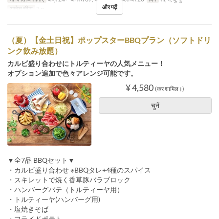
और पढ़ें
आदेश सीमा
2 ~
（夏）【金土日祝】ポップスターBBQプラン（ソフトドリ
ンク飲み放題）
カルビ盛り合わせにトルティーヤの人気メニュー！
オプション追加で色々アレンジ可能です。
¥ 4,580
(कर शामिल।)
चुनें
▼全7品 BBQセット▼
・カルビ盛り合わせ ※BBQタレ+4種のスパイス
・スキレットで焼く香草豚バラブロック
・ハンバーグパテ（トルティーヤ用）
・トルティーヤ(ハンバーグ用)
・塩焼きそば
・フライドポテト