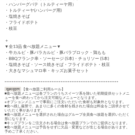
・ハンバーグパテ（トルティーヤ用）
・トルティーヤ(ハンバーグ用)
・塩焼きそば
・フライドポテト
・枝豆
＋
▼全13品 食べ放題メニュー▼
・牛カルビ・豚バラカルビ・豚バラブロック・鶏もも
・BBQフランク串・ソーセージ (5本)・チョリソー (5本)
・塩焼きそば・ソース焼きそば・フライドポテト・枝豆
・大きなマシュマロ串・キッズお菓子セット
***************************************************************
सूक्ष्म मुद्रण
【食べ放題ご利用ルール】
■食べ放題メニューは各プランのうちスイーツ系を除いた初期提供セットメニ
ューを食べ終わってから注文可能なメニューとなります。
※オプションメニューで事前にご注文いただいた食材も対象外となります。
■食べ残し厳禁で、あまりに多くの食材を残された場合は料金をご請求させて
いただく事があります。
■食べ放題メニューを選択された場合はグループ全員食べ放題を選択いただく
形になります。
■キッズプランをご注文される場合は食べ放題プランでのご提供となります。
■食べ放題メニューは予告をせずに欠品・変更などが生じる場合があります。
予めご了承ください。