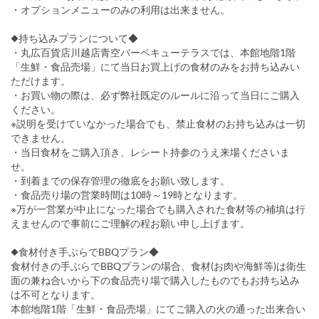
・オプションメニューのみの利用は出来ません。
◆持ち込みプランについて◆
・丸広百貨店川越店青空バーベキューテラスでは、本館地階1階
「生鮮・食品売場」にて当日お買上げの食材のみをお持ち込みい
ただけます。
・お買い物の際は、必ず弊社既定のルールに沿って当日にご購入
ください。
※説明を受けていなかった場合でも、禁止食材のお持ち込みは一切
できません。
・当日食材をご購入頂き、レシート持参のうえ来場くださいま
せ。
・到着までの保存管理の徹底をお願い致します。
・食品売り場の営業時間は10時～19時となります。
※万が一営業が中止になった場合でも購入された食材等の補填は行
えませんので事前にご理解の程お願い申し上げます。
◆食材付き手ぶらでBBQプラン◆
食材付きの手ぶらでBBQプランの場合、食材(お肉や海鮮等)は衛生
面の兼ね合いから下の食品売り場で購入したものでもお持ち込み
は不可となります。
本館地階1階「生鮮・食品売場」にてご購入の火の通った出来合い