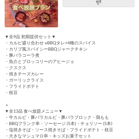
चुनें
▼全9品 初期提供セット▼
・カルビ盛り合わせ ※BBQタレ+4種のスパイス
・カリブ風スパイシーBBQジャークチキン
・豚バラコーラ煮
・魚介とブロッコリーのアヒージョ
・クスクス
・焼きチーズカレー
・ガーリックライス
・フライドポテト
・枝豆
＋
▼全13品 食べ放題メニュー▼
・牛カルビ・豚バラカルビ・豚バラブロック・鶏もも
・BBQフランク串・ソーセージ (5本)・チョリソー (5本)
・塩焼きそば・ソース焼きそば・フライドポテト・枝豆
・大きなマシュマロ串・キッズお菓子セット