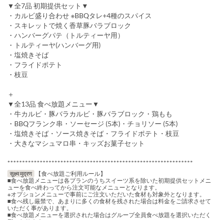
▼全7品 初期提供セット▼
・カルビ盛り合わせ ※BBQタレ+4種のスパイス
・スキレットで焼く香草豚バラブロック
・ハンバーグパテ（トルティーヤ用）
・トルティーヤ(ハンバーグ用)
・塩焼きそば
・フライドポテト
・枝豆
＋
▼全13品 食べ放題メニュー▼
・牛カルビ・豚バラカルビ・豚バラブロック・鶏もも
・BBQフランク串・ソーセージ (5本)・チョリソー (5本)
・塩焼きそば・ソース焼きそば・フライドポテト・枝豆
・大きなマシュマロ串・キッズお菓子セット
***************************************************************
सूक्ष्म मुद्रण
【食べ放題ご利用ルール】
■食べ放題メニューは各プランのうちスイーツ系を除いた初期提供セットメニ
ューを食べ終わってから注文可能なメニューとなります。
※オプションメニューで事前にご注文いただいた食材も対象外となります。
■食べ残し厳禁で、あまりに多くの食材を残された場合は料金をご請求させて
いただく事があります。
■食べ放題メニューを選択された場合はグループ全員食べ放題を選択いただく