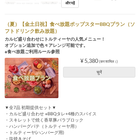
और पढ़ें
भोजन
रात का खाना, रात
आदेश सीमा
2 ~
（夏）【金土日祝】食べ放題ポップスターBBQプラン（ソ
フトドリンク飲み放題）
カルビ盛り合わせにトルティーヤの人気メニュー！
オプション追加で色々アレンジ可能です。
※食べ放題ご利用ルール参照
¥ 5,380
(कर शामिल।)
चुनें
▼全7品 初期提供セット▼
・カルビ盛り合わせ ※BBQタレ+4種のスパイス
・スキレットで焼く香草豚バラブロック
・ハンバーグパテ（トルティーヤ用）
・トルティーヤ(ハンバーグ用)
・塩焼きそば