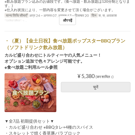
※飲み放題プラン込みのお値段です。(食べ放題・飲み放題は120分制となりま
す。)
※仕入れ状況により、一部内容を変更させて頂く場合がございます。
मान्य तिथि सीमाएँ
अप्र 24 ~ अगस्त 07, अगस्त 17 ~ दिसम्बर 20
दिन
श, स, अवकाश
और पढ़ें
आदेश सीमा
2 ~
・（夏）【金土日祝】食べ放題ポップスターBBQプラン
（ソフトドリンク飲み放題）
カルビ盛り合わせにトルティーヤの人気メニュー！
オプション追加で色々アレンジ可能です。
※食べ放題ご利用ルール参照
¥ 5,380
(कर शामिल।)
चुनें
▼全7品 初期提供セット▼
・カルビ盛り合わせ ※BBQタレ+4種のスパイス
・スキレットで焼く香草豚バラブロック