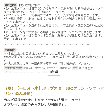
सूक्ष्म मुद्रण
【食べ放題ご利用ルール】
■食べ放題メニューは各プランのうちスイーツ系を除いた初期提供セットメニ
ューを食べ終わってから注文可能なメニューとなります。
※オプションメニューで事前にご注文いただいた食材も対象外となります。
■食べ残し厳禁で、あまりに多くの食材を残された場合は料金をご請求させて
いただく事があります。
■食べ放題メニューを選択された場合はグループ全員食べ放題を選択いただく
形になります。
■キッズプランをご注文される場合は食べ放題プランでのご提供となります。
■食べ放題メニューは予告をせずに欠品・変更などが生じる場合があります。
予めご了承ください。
*************************************************************************
कैसे वसूलें
*
※中学生以上のお客様はおとな料金でのご案内となります。
※飲み放題プラン込みのお値段です。(食べ放題・飲み放題は120分制となりま
す。)
※仕入れ状況により、一部内容を変更させて頂く場合がございます。
मान्य तिथि सीमाएँ
अप्र 24 ~ अगस्त 07, अगस्त 17 ~ दिसम्बर 20
दिन
सो, मं, बु, गु, शु
और पढ़ें
भोजन
नाश्ता, दोपहर का खाना, चाय
आदेश सीमा
2 ~
（夏）【平日月〜木】ポップスターBBQプラン（ソフトド
リンク飲み放題）
カルビ盛り合わせにトルティーヤの人気メニュー！
オプション追加で色々アレンジ可能です。