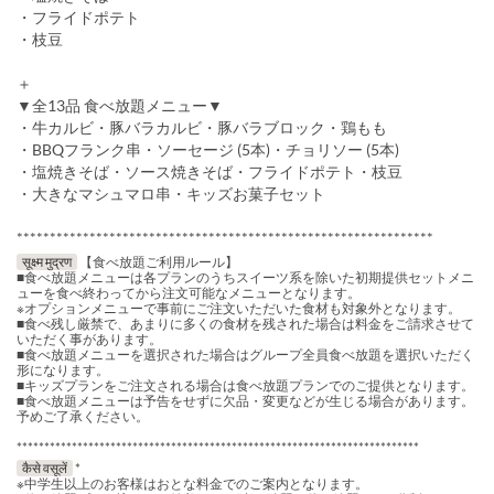
・フライドポテト
・枝豆
＋
▼全13品 食べ放題メニュー▼
・牛カルビ・豚バラカルビ・豚バラブロック・鶏もも
・BBQフランク串・ソーセージ (5本)・チョリソー (5本)
・塩焼きそば・ソース焼きそば・フライドポテト・枝豆
・大きなマシュマロ串・キッズお菓子セット
***************************************************************
सूक्ष्म मुद्रण
【食べ放題ご利用ルール】
■食べ放題メニューは各プランのうちスイーツ系を除いた初期提供セットメニ
ューを食べ終わってから注文可能なメニューとなります。
※オプションメニューで事前にご注文いただいた食材も対象外となります。
■食べ残し厳禁で、あまりに多くの食材を残された場合は料金をご請求させて
いただく事があります。
■食べ放題メニューを選択された場合はグループ全員食べ放題を選択いただく
形になります。
■キッズプランをご注文される場合は食べ放題プランでのご提供となります。
■食べ放題メニューは予告をせずに欠品・変更などが生じる場合があります。
予めご了承ください。
*************************************************************************
कैसे वसूलें
*
※中学生以上のお客様はおとな料金でのご案内となります。