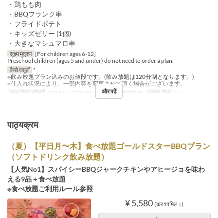
・鶏もも肉
・BBQフランク串
・フライドポテト
・キッズゼリー (1個)
・大きなマシュマロ串
सूक्ष्म मुद्रण
[For children ages 6-12]
Preschool children (ages 5 and under) do not need to order a plan.
कैसे वसूलें
*
※飲み放題プラン込みのお値段です。(飲み放題は120分制となります。)
※仕入れ状況により、一部内容を変更させて頂く場合がございます。
और पढ़ें
मान्य तिथि सीमाएँ
अप्र 24 ~ अगस्त 07, अगस्त 17 ~ दिसम्बर 20
आदेश सीमा
1 ~
पाठ्यक्रम
（夏）【平日月〜木】食べ放題ゴールドスターBBQプラン
（ソフトドリンク飲み放題）
【人気No1】スパイシーBBQジャークチキンやアヒージョを味わ
える9品＋食べ放題
※食べ放題ご利用ルール参照
¥ 5,580
(कर शामिल।)