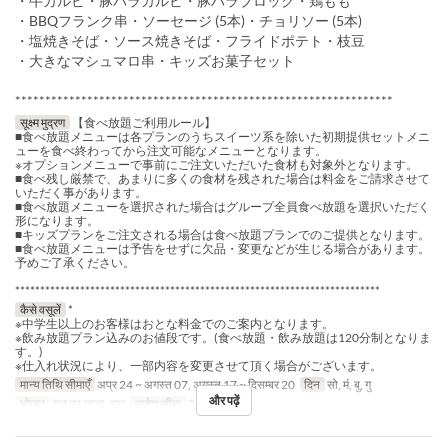
・牛カルビ・豚バラカルビ・豚バラブロック・鶏もも
・BBQフランク串・ソーセージ (5本)・チョリソー (5本)
・塩焼きそば・ソース焼きそば・フライドポテト・枝豆
・大きなマシュマロ串・キッズお菓子セット
***************************************************************
सूक्ष्म मुद्रण
【食べ放題ご利用ルール】
■食べ放題メニューは各プランのうちスイーツ系を除いた初期提供セットメニ
ューを食べ終わってから注文可能なメニューとなります。
※オプションメニューで事前にご注文いただいた食材も対象外となります。
■食べ残し厳禁で、あまりに多くの食材を残された場合は料金をご請求させて
いただく事があります。
■食べ放題メニューを選択された場合はグループ全員食べ放題を選択いただく
形になります。
■キッズプランをご注文される場合は食べ放題プランでのご提供となります。
■食べ放題メニューは予告をせずに欠品・変更などが生じる場合があります。
予めご了承ください。
*************************************************************************
कैसे वसूलें
*
※中学生以上のお客様はおとな料金でのご案内となります。
※飲み放題プラン込みのお値段です。(食べ放題・飲み放題は120分制となりま
す。)
※仕入れ状況により、一部内容を変更させて頂く場合がございます。
मान्य तिथि सीमाएँ
अप्र 24 ~ अगस्त 07, अगस्त 17 ~ दिसम्बर 20
दिन
सो, मं, बु, गु
और पढ़ें
भोजन
रात का खाना, रात
आदेश सीमा
2 ~