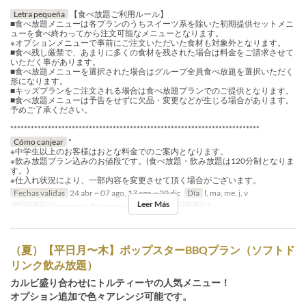
Letra pequeña
【食べ放題ご利用ルール】
■食べ放題メニューは各プランのうちスイーツ系を除いた初期提供セットメニ
ューを食べ終わってから注文可能なメニューとなります。
※オプションメニューで事前にご注文いただいた食材も対象外となります。
■食べ残し厳禁で、あまりに多くの食材を残された場合は料金をご請求させて
いただく事があります。
■食べ放題メニューを選択された場合はグループ全員食べ放題を選択いただく
形になります。
■キッズプランをご注文される場合は食べ放題プランでのご提供となります。
■食べ放題メニューは予告をせずに欠品・変更などが生じる場合があります。
予めご了承ください。
*************************************************************************
Cómo canjear
*
※中学生以上のお客様はおとな料金でのご案内となります。
※飲み放題プラン込みのお値段です。(食べ放題・飲み放題は120分制となりま
す。)
※仕入れ状況により、一部内容を変更させて頂く場合がございます。
Fechas validas
24 abr ~ 07 ago, 17 ago ~ 20 dic
Día
l, ma, me, j, v
Leer Más
Comidas
Desayuno, Almuerzo, Té
Límite de pedido
2 ~
（夏）【平日月〜木】ポップスターBBQプラン（ソフトド
リンク飲み放題）
カルビ盛り合わせにトルティーヤの人気メニュー！
オプション追加で色々アレンジ可能です。