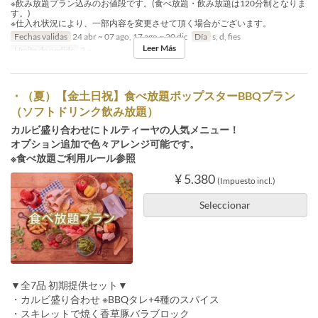
※飲み放題プラン込みのお値段です。(食べ放題・飲み放題は120分制となりま
す。)
※仕入れ状況により、一部内容を変更させて頂く場合がございます。
Fechas validas
24 abr ~ 07 ago, 17 ago ~ 20 dic
Día
s, d, fies
Leer Más
Límite de pedido
2 ~
・（夏）【金土日祝】食べ放題ポップスターBBQプラン
（ソフトドリンク飲み放題）
カルビ盛り合わせにトルティーヤの人気メニュー！
オプション追加で色々アレンジ可能です。
※食べ放題ご利用ルール参照
¥ 5.380
(Impuesto incl.)
Seleccionar
▼全7品 初期提供セット▼
・カルビ盛り合わせ ※BBQタレ+4種のスパイス
・スキレットで焼く香草豚バラブロック