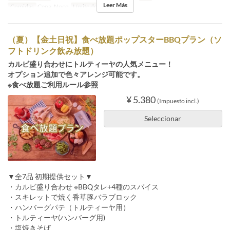
Leer Más
Comidas
Cena, Noce
Límite de pedido
2 ~
（夏）【金土日祝】食べ放題ポップスターBBQプラン（ソ
フトドリンク飲み放題）
カルビ盛り合わせにトルティーヤの人気メニュー！
オプション追加で色々アレンジ可能です。
※食べ放題ご利用ルール参照
¥ 5.380
(Impuesto incl.)
Seleccionar
▼全7品 初期提供セット▼
・カルビ盛り合わせ ※BBQタレ+4種のスパイス
・スキレットで焼く香草豚バラブロック
・ハンバーグパテ（トルティーヤ用）
・トルティーヤ(ハンバーグ用)
・塩焼きそば