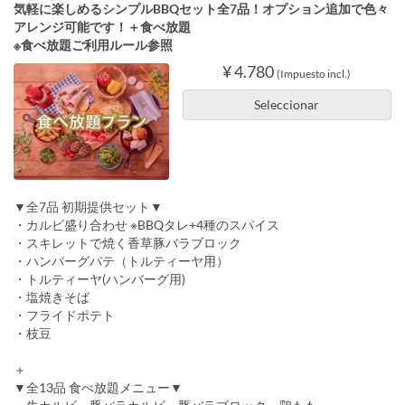
気軽に楽しめるシンプルBBQセット全7品！オプション追加で色々
アレンジ可能です！＋食べ放題
※食べ放題ご利用ルール参照
¥ 4.780
(Impuesto incl.)
Seleccionar
▼全7品 初期提供セット▼
・カルビ盛り合わせ ※BBQタレ+4種のスパイス
・スキレットで焼く香草豚バラブロック
・ハンバーグパテ（トルティーヤ用）
・トルティーヤ(ハンバーグ用)
・塩焼きそば
・フライドポテト
・枝豆
＋
▼全13品 食べ放題メニュー▼