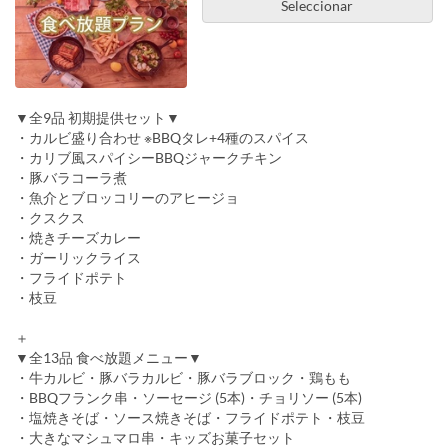
Seleccionar
▼全9品 初期提供セット▼
・カルビ盛り合わせ ※BBQタレ+4種のスパイス
・カリブ風スパイシーBBQジャークチキン
・豚バラコーラ煮
・魚介とブロッコリーのアヒージョ
・クスクス
・焼きチーズカレー
・ガーリックライス
・フライドポテト
・枝豆
＋
▼全13品 食べ放題メニュー▼
・牛カルビ・豚バラカルビ・豚バラブロック・鶏もも
・BBQフランク串・ソーセージ (5本)・チョリソー (5本)
・塩焼きそば・ソース焼きそば・フライドポテト・枝豆
・大きなマシュマロ串・キッズお菓子セット