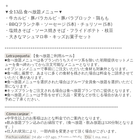
＋
▼全13品 食べ放題メニュー▼
・牛カルビ・豚バラカルビ・豚バラブロック・鶏もも
・BBQフランク串・ソーセージ (5本)・チョリソー (5本)
・塩焼きそば・ソース焼きそば・フライドポテト・枝豆
・大きなマシュマロ串・キッズお菓子セット
***************************************************************
Letra pequeña
【食べ放題ご利用ルール】
■食べ放題メニューは各プランのうちスイーツ系を除いた初期提供セットメニ
ューを食べ終わってから注文可能なメニューとなります。
※オプションメニューで事前にご注文いただいた食材も対象外となります。
■食べ残し厳禁で、あまりに多くの食材を残された場合は料金をご請求させて
いただく事があります。
■食べ放題メニューを選択された場合はグループ全員食べ放題を選択いただく
形になります。
■キッズプランをご注文される場合は食べ放題プランでのご提供となります。
■食べ放題メニューは予告をせずに欠品・変更などが生じる場合があります。
予めご了承ください。
*************************************************************************
Cómo canjear
*
※中学生以上のお客様はおとな料金でのご案内となります。
※飲み放題プラン込みのお値段です。(食べ放題・飲み放題は120分制となりま
す。)
※仕入れ状況により、一部内容を変更させて頂く場合がございます。
Fechas validas
24 abr ~ 07 ago, 17 ago ~ 20 dic
Día
l, ma, me, j