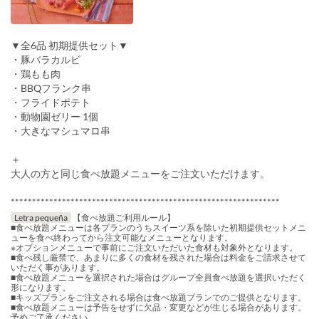
▼全6品 初期提供セット▼
・豚バラカルビ
・鶏もも肉
・BBQフランク串
・フライドポテト
・動物園ゼリー 1個
・大きなマシュマロ串
＋
大人の方と同じ食べ放題メニューをご注文いただけます。
***************************************************************
Letra pequeña
【食べ放題ご利用ルール】
■食べ放題メニューは各プランのうちスイーツ系を除いた初期提供セットメニ
ューを食べ終わってから注文可能なメニューとなります。
※オプションメニューで事前にご注文いただいた食材も対象外となります。
■食べ残し厳禁で、あまりに多くの食材を残された場合は料金をご請求させて
いただく事があります。
■食べ放題メニューを選択された場合はグループ全員食べ放題を選択いただく
形になります。
■キッズプランをご注文される場合は食べ放題プランでのご提供となります。
■食べ放題メニューは予告をせずに欠品・変更などが生じる場合があります。
予めご了承ください。