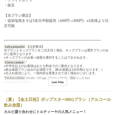
・枝豆
【当プラン限定】
・追加塩焼きそば1名分半額提供（600円→300円）※2名様より注
文可能
***************************************************************
Letra pequeña
【注意事項】
当プランとキッズプランをご注文頂く場合、キッズプランは通常プランのみ
のご提供となります。
※キッズプランのみ食べ放題を選択することはできかねます。
Cómo canjear
*
※中学生以上のお客様はおとな料金でのご案内となります。
※飲み放題プラン込みのお値段です。(飲み放題は120分制となります。)
※仕入れ状況により、一部内容を変更させて頂く場合がございます。
Fechas validas
24 abr ~ 07 ago, 17 ago ~ 20 dic
Día
v, s, d, fies
Leer Más
Límite de pedido
2 ~
（夏）【金土日祝】ポップスターBBQプラン（アルコール
飲み放題）
カルビ盛り合わせにトルティーヤの人気メニュー！