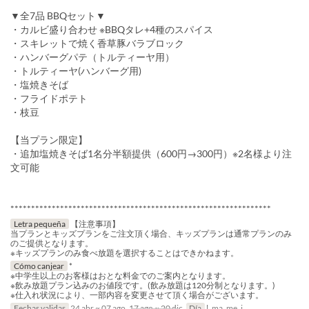
▼全7品 BBQセット▼
・カルビ盛り合わせ ※BBQタレ+4種のスパイス
・スキレットで焼く香草豚バラブロック
・ハンバーグパテ（トルティーヤ用）
・トルティーヤ(ハンバーグ用)
・塩焼きそば
・フライドポテト
・枝豆
【当プラン限定】
・追加塩焼きそば1名分半額提供（600円→300円）※2名様より注
文可能
***************************************************************
Letra pequeña
【注意事項】
当プランとキッズプランをご注文頂く場合、キッズプランは通常プランのみ
のご提供となります。
※キッズプランのみ食べ放題を選択することはできかねます。
Cómo canjear
*
※中学生以上のお客様はおとな料金でのご案内となります。
※飲み放題プラン込みのお値段です。(飲み放題は120分制となります。)
※仕入れ状況により、一部内容を変更させて頂く場合がございます。
Fechas validas
24 abr ~ 07 ago, 17 ago ~ 20 dic
Día
l, ma, me, j