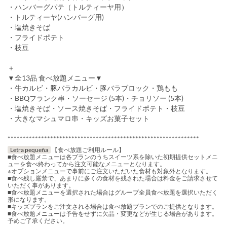
・ハンバーグパテ（トルティーヤ用）
・トルティーヤ(ハンバーグ用)
・塩焼きそば
・フライドポテト
・枝豆
＋
▼全13品 食べ放題メニュー▼
・牛カルビ・豚バラカルビ・豚バラブロック・鶏もも
・BBQフランク串・ソーセージ (5本)・チョリソー (5本)
・塩焼きそば・ソース焼きそば・フライドポテト・枝豆
・大きなマシュマロ串・キッズお菓子セット
***************************************************************
Letra pequeña
【食べ放題ご利用ルール】
■食べ放題メニューは各プランのうちスイーツ系を除いた初期提供セットメニ
ューを食べ終わってから注文可能なメニューとなります。
※オプションメニューで事前にご注文いただいた食材も対象外となります。
■食べ残し厳禁で、あまりに多くの食材を残された場合は料金をご請求させて
いただく事があります。
■食べ放題メニューを選択された場合はグループ全員食べ放題を選択いただく
形になります。
■キッズプランをご注文される場合は食べ放題プランでのご提供となります。
■食べ放題メニューは予告をせずに欠品・変更などが生じる場合があります。
予めご了承ください。