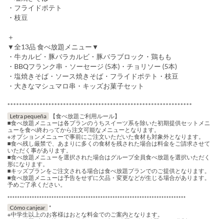
・フライドポテト
・枝豆
＋
▼全13品 食べ放題メニュー▼
・牛カルビ・豚バラカルビ・豚バラブロック・鶏もも
・BBQフランク串・ソーセージ (5本)・チョリソー (5本)
・塩焼きそば・ソース焼きそば・フライドポテト・枝豆
・大きなマシュマロ串・キッズお菓子セット
***************************************************************
Letra pequeña
【食べ放題ご利用ルール】
■食べ放題メニューは各プランのうちスイーツ系を除いた初期提供セットメニ
ューを食べ終わってから注文可能なメニューとなります。
※オプションメニューで事前にご注文いただいた食材も対象外となります。
■食べ残し厳禁で、あまりに多くの食材を残された場合は料金をご請求させて
いただく事があります。
■食べ放題メニューを選択された場合はグループ全員食べ放題を選択いただく
形になります。
■キッズプランをご注文される場合は食べ放題プランでのご提供となります。
■食べ放題メニューは予告をせずに欠品・変更などが生じる場合があります。
予めご了承ください。
*************************************************************************
Cómo canjear
*
※中学生以上のお客様はおとな料金でのご案内となります。