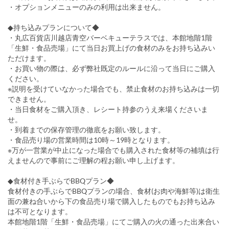
・オプションメニューのみの利用は出来ません。
◆持ち込みプランについて◆
・丸広百貨店川越店青空バーベキューテラスでは、本館地階1階
「生鮮・食品売場」にて当日お買上げの食材のみをお持ち込みい
ただけます。
・お買い物の際は、必ず弊社既定のルールに沿って当日にご購入
ください。
※説明を受けていなかった場合でも、禁止食材のお持ち込みは一切
できません。
・当日食材をご購入頂き、レシート持参のうえ来場くださいま
せ。
・到着までの保存管理の徹底をお願い致します。
・食品売り場の営業時間は10時～19時となります。
※万が一営業が中止になった場合でも購入された食材等の補填は行
えませんので事前にご理解の程お願い申し上げます。
◆食材付き手ぶらでBBQプラン◆
食材付きの手ぶらでBBQプランの場合、食材(お肉や海鮮等)は衛生
面の兼ね合いから下の食品売り場で購入したものでもお持ち込み
は不可となります。
本館地階1階「生鮮・食品売場」にてご購入の火の通った出来合い