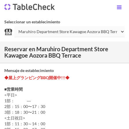
Seleccionar un establecimiento
Reservar en Maruhiro Department Store
Kawagoe Aozora BBQ Terrace
Mensaje de establecimiento
◆屋上グランピングBBQ開催中!!!◆
■営業時間
<平日>
1部： ―
2部：15：00〜17：30
3部：18：30〜21：00
<土日祝日>
1部：11：30～14：00