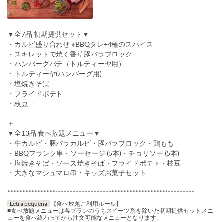
▼全7品 初期提供セット▼
・カルビ盛り合わせ ※BBQタレ+4種のスパイス
・スキレットで焼く香草豚バラブロック
・ハンバーグパテ（トルティーヤ用）
・トルティーヤ(ハンバーグ用)
・塩焼きそば
・フライドポテト
・枝豆
＋
▼全13品 食べ放題メニュー▼
・牛カルビ・豚バラカルビ・豚バラブロック・鶏もも
・BBQフランク串・ソーセージ (5本)・チョリソー (5本)
・塩焼きそば・ソース焼きそば・フライドポテト・枝豆
・大きなマシュマロ串・キッズお菓子セット
***************************************************************
Letra pequeña
【食べ放題ご利用ルール】
■食べ放題メニューは各プランのうちスイーツ系を除いた初期提供セットメニ
ューを食べ終わってから注文可能なメニューとなります。