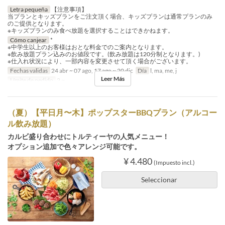
Letra pequeña
【注意事項】
当プランとキッズプランをご注文頂く場合、キッズプランは通常プランのみ
のご提供となります。
※キッズプランのみ食べ放題を選択することはできかねます。
Cómo canjear
*
※中学生以上のお客様はおとな料金でのご案内となります。
※飲み放題プラン込みのお値段です。(飲み放題は120分制となります。)
※仕入れ状況により、一部内容を変更させて頂く場合がございます。
Fechas validas
24 abr ~ 07 ago, 17 ago ~ 20 dic
Día
l, ma, me, j
Leer Más
Límite de pedido
2 ~
（夏）【平日月〜木】ポップスターBBQプラン（アルコー
ル飲み放題）
カルビ盛り合わせにトルティーヤの人気メニュー！
オプション追加で色々アレンジ可能です。
¥ 4.480
(Impuesto incl.)
Seleccionar