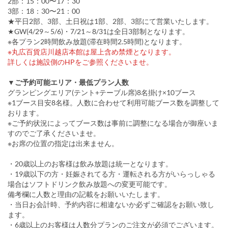
2部：15：00〜17：30
3部：18：30〜21：00
★平日2部、3部、土日祝は1部、2部、3部にて営業いたします。
★GW(4/29～5/6)・7/21～8/31は全日3部制となります。
※各プラン2時間飲み放題(滞在時間2.5時間)となります。
※丸広百貨店川越店本館は屋上含め禁煙となります。
詳しくは施設側のHPをご参照くださいませ。
▼ご予約可能エリア・最低プラン人数
グランピングエリア(テント+テーブル席)8名掛け×10ブース
※1ブース目安8名様。人数に合わせて利用可能ブース数を調整して
おります。
※ご予約状況によってブース数は事前に調整になる場合が御座いま
すのでご了承くださいませ。
※お席の位置の指定は出来ません。
・20歳以上のお客様は飲み放題は統一となります。
・19歳以下の方・妊娠されてる方・運転される方がいらっしゃる
場合はソフトドリンク飲み放題への変更可能です。
備考欄に人数と理由の記載をお願いいたします。
・当日お会計時、予約内容に相違ないか必ずご確認をお願い致し
ます。
・6歳以上のお客様は人数分プランのご注文が必須でございます。