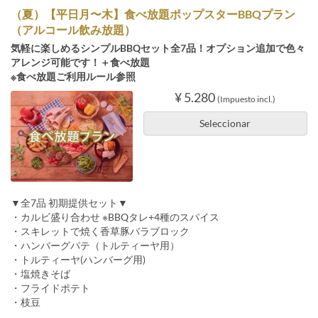
（夏）【平日月〜木】食べ放題ポップスターBBQプラン
（アルコール飲み放題）
気軽に楽しめるシンプルBBQセット全7品！オプション追加で色々
アレンジ可能です！＋食べ放題
※食べ放題ご利用ルール参照
¥ 5.280
(Impuesto incl.)
Seleccionar
▼全7品 初期提供セット▼
・カルビ盛り合わせ ※BBQタレ+4種のスパイス
・スキレットで焼く香草豚バラブロック
・ハンバーグパテ（トルティーヤ用）
・トルティーヤ(ハンバーグ用)
・塩焼きそば
・フライドポテト
・枝豆