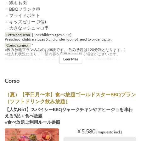
・鶏もも肉
・BBQフランク串
・フライドポテト
・キッズゼリー (1個)
・大きなマシュマロ串
Letra pequeña
[For children ages 6-12]
Preschool children (ages 5 and under) do not need to order a plan.
Cómo canjear
*
※飲み放題プラン込みのお値段です。(飲み放題は120分制となります。)
※仕入れ状況により、一部内容を変更させて頂く場合がございます。
Leer Más
Fechas validas
24 abr ~ 07 ago, 17 ago ~ 20 dic
Límite de pedido
1 ~
Corso
（夏）【平日月〜木】食べ放題ゴールドスターBBQプラン
（ソフトドリンク飲み放題）
【人気No1】スパイシーBBQジャークチキンやアヒージョを味わ
える9品＋食べ放題
※食べ放題ご利用ルール参照
¥ 5.580
(Impuesto incl.)