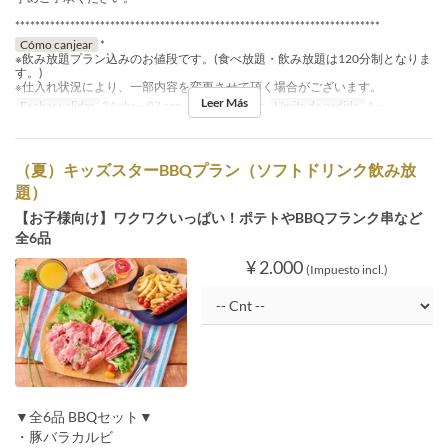
*************************************************************************
Cómo canjear
*
※飲み放題プラン込みのお値段です。(食べ放題・飲み放題は120分制となりま
す。)
※仕入れ状況により、一部内容を変更させて頂く場合がございます。
Leer Más
Fechas validas
24 abr ~ 07 ago, 17 ago ~ 20 dic
Límite de pedido
1 ~
（夏）キッズスターBBQプラン（ソフトドリンク飲み放
題）
【お子様向け】ワクワクいっぱい！ポテトやBBQフランク串など
全6品
¥ 2.000
(Impuesto incl.)
▼全6品 BBQセット▼
・豚バラカルビ