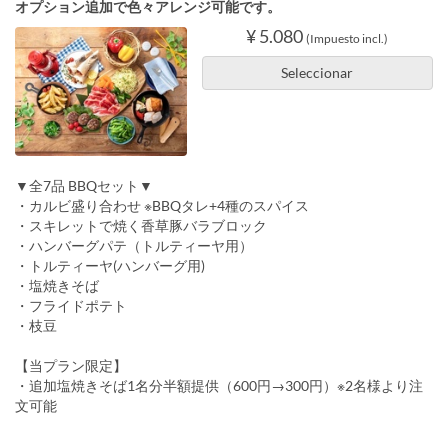
オプション追加で色々アレンジ可能です。
¥ 5.080
(Impuesto incl.)
Seleccionar
▼全7品 BBQセット▼
・カルビ盛り合わせ ※BBQタレ+4種のスパイス
・スキレットで焼く香草豚バラブロック
・ハンバーグパテ（トルティーヤ用）
・トルティーヤ(ハンバーグ用)
・塩焼きそば
・フライドポテト
・枝豆
【当プラン限定】
・追加塩焼きそば1名分半額提供（600円→300円）※2名様より注
文可能