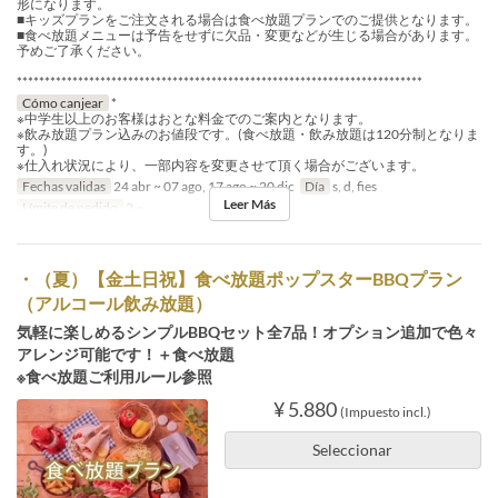
形になります。
■キッズプランをご注文される場合は食べ放題プランでのご提供となります。
■食べ放題メニューは予告をせずに欠品・変更などが生じる場合があります。
予めご了承ください。
*************************************************************************
Cómo canjear
*
※中学生以上のお客様はおとな料金でのご案内となります。
※飲み放題プラン込みのお値段です。(食べ放題・飲み放題は120分制となりま
す。)
※仕入れ状況により、一部内容を変更させて頂く場合がございます。
Fechas validas
24 abr ~ 07 ago, 17 ago ~ 20 dic
Día
s, d, fies
Leer Más
Límite de pedido
2 ~
・（夏）【金土日祝】食べ放題ポップスターBBQプラン
（アルコール飲み放題）
気軽に楽しめるシンプルBBQセット全7品！オプション追加で色々
アレンジ可能です！＋食べ放題
※食べ放題ご利用ルール参照
¥ 5.880
(Impuesto incl.)
Seleccionar