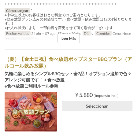
*************************************************************************
Cómo canjear
*
※中学生以上のお客様はおとな料金でのご案内となります。
※飲み放題プラン込みのお値段です。(食べ放題・飲み放題は120分制となりま
す。)
※仕入れ状況により、一部内容を変更させて頂く場合がございます。
Fechas validas
24 abr ~ 07 ago, 17 ago ~ 20 dic
Día
v
Comidas
Cena, Noce
Leer Más
Límite de pedido
2 ~
（夏）【金土日祝】食べ放題ポップスターBBQプラン（ア
ルコール飲み放題）
気軽に楽しめるシンプルBBQセット全7品！オプション追加で色々
アレンジ可能です！＋食べ放題
※食べ放題ご利用ルール参照
¥ 5.880
(Impuesto incl.)
Seleccionar