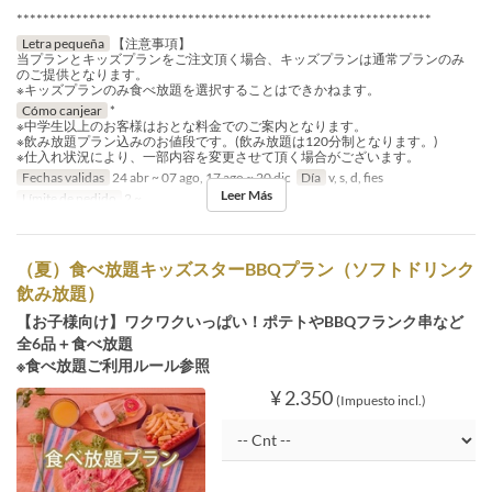
***************************************************************
Letra pequeña
【注意事項】
当プランとキッズプランをご注文頂く場合、キッズプランは通常プランのみ
のご提供となります。
※キッズプランのみ食べ放題を選択することはできかねます。
Cómo canjear
*
※中学生以上のお客様はおとな料金でのご案内となります。
※飲み放題プラン込みのお値段です。(飲み放題は120分制となります。)
※仕入れ状況により、一部内容を変更させて頂く場合がございます。
Fechas validas
24 abr ~ 07 ago, 17 ago ~ 20 dic
Día
v, s, d, fies
Leer Más
Límite de pedido
2 ~
（夏）食べ放題キッズスターBBQプラン（ソフトドリンク
飲み放題）
【お子様向け】ワクワクいっぱい！ポテトやBBQフランク串など
全6品＋食べ放題
※食べ放題ご利用ルール参照
¥ 2.350
(Impuesto incl.)