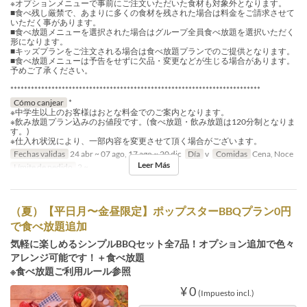
※オプションメニューで事前にご注文いただいた食材も対象外となります。
■食べ残し厳禁で、あまりに多くの食材を残された場合は料金をご請求させて
いただく事があります。
■食べ放題メニューを選択された場合はグループ全員食べ放題を選択いただく
形になります。
■キッズプランをご注文される場合は食べ放題プランでのご提供となります。
■食べ放題メニューは予告をせずに欠品・変更などが生じる場合があります。
予めご了承ください。
*************************************************************************
Cómo canjear
*
※中学生以上のお客様はおとな料金でのご案内となります。
※飲み放題プラン込みのお値段です。(食べ放題・飲み放題は120分制となりま
す。)
※仕入れ状況により、一部内容を変更させて頂く場合がございます。
Fechas validas
24 abr ~ 07 ago, 17 ago ~ 20 dic
Día
v
Comidas
Cena, Noce
Leer Más
Límite de pedido
2 ~
（夏）【平日月〜金昼限定】ポップスターBBQプラン0円
で食べ放題追加
気軽に楽しめるシンプルBBQセット全7品！オプション追加で色々
アレンジ可能です！＋食べ放題
※食べ放題ご利用ルール参照
¥ 0
(Impuesto incl.)