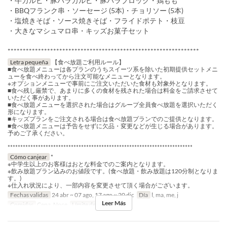
・牛カルビ・豚バラカルビ・豚バラブロック・鶏もも
・BBQフランク串・ソーセージ (5本)・チョリソー (5本)
・塩焼きそば・ソース焼きそば・フライドポテト・枝豆
・大きなマシュマロ串・キッズお菓子セット
***************************************************************
Letra pequeña
【食べ放題ご利用ルール】
■食べ放題メニューは各プランのうちスイーツ系を除いた初期提供セットメニ
ューを食べ終わってから注文可能なメニューとなります。
※オプションメニューで事前にご注文いただいた食材も対象外となります。
■食べ残し厳禁で、あまりに多くの食材を残された場合は料金をご請求させて
いただく事があります。
■食べ放題メニューを選択された場合はグループ全員食べ放題を選択いただく
形になります。
■キッズプランをご注文される場合は食べ放題プランでのご提供となります。
■食べ放題メニューは予告をせずに欠品・変更などが生じる場合があります。
予めご了承ください。
*************************************************************************
Cómo canjear
*
※中学生以上のお客様はおとな料金でのご案内となります。
※飲み放題プラン込みのお値段です。(食べ放題・飲み放題は120分制となりま
す。)
※仕入れ状況により、一部内容を変更させて頂く場合がございます。
Fechas validas
24 abr ~ 07 ago, 17 ago ~ 20 dic
Día
l, ma, me, j
Leer Más
Comidas
Cena, Noce
Límite de pedido
2 ~