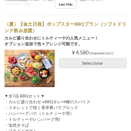
Leer Más
Límite de pedido
2 ~
（夏）【金土日祝】ポップスターBBQプラン（ソフトドリ
ンク飲み放題）
カルビ盛り合わせにトルティーヤの人気メニュー！
オプション追加で色々アレンジ可能です。
¥ 4.580
(Impuesto incl.)
Seleccionar
▼全7品 BBQセット▼
・カルビ盛り合わせ ※BBQタレ+4種のスパイス
・スキレットで焼く香草豚バラブロック
・ハンバーグパテ（トルティーヤ用）
・トルティーヤ(ハンバーグ用)
・塩焼きそば
・フライドポテト