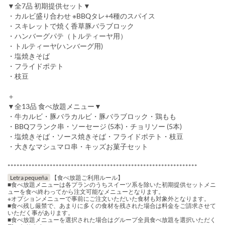
▼全7品 初期提供セット▼
・カルビ盛り合わせ ※BBQタレ+4種のスパイス
・スキレットで焼く香草豚バラブロック
・ハンバーグパテ（トルティーヤ用）
・トルティーヤ(ハンバーグ用)
・塩焼きそば
・フライドポテト
・枝豆
＋
▼全13品 食べ放題メニュー▼
・牛カルビ・豚バラカルビ・豚バラブロック・鶏もも
・BBQフランク串・ソーセージ (5本)・チョリソー (5本)
・塩焼きそば・ソース焼きそば・フライドポテト・枝豆
・大きなマシュマロ串・キッズお菓子セット
***************************************************************
Letra pequeña
【食べ放題ご利用ルール】
■食べ放題メニューは各プランのうちスイーツ系を除いた初期提供セットメニ
ューを食べ終わってから注文可能なメニューとなります。
※オプションメニューで事前にご注文いただいた食材も対象外となります。
■食べ残し厳禁で、あまりに多くの食材を残された場合は料金をご請求させて
いただく事があります。
■食べ放題メニューを選択された場合はグループ全員食べ放題を選択いただく