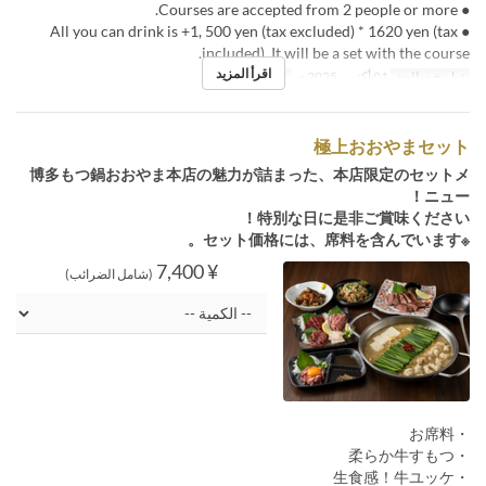
● Courses are accepted from 2 people or more.
● All you can drink is +1, 500 yen (tax excluded) * 1620 yen (tax
included). It will be a set with the course.
اقرأ المزيد
تواريخ صالحة
01 أكتوبر 2025 ~
حد الطلب
2 ~
極上おおやまセット
博多もつ鍋おおやま本店の魅力が詰まった、本店限定のセットメ
ニュー！
特別な日に是非ご賞味ください！
※セット価格には、席料を含んでいます。
¥ 7,400
(شامل الضرائب)
・お席料
・柔らか牛すもつ
・生食感！牛ユッケ