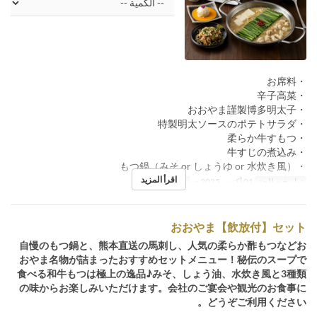
・お席料
・辛子高菜
・おおやま謹製博多明太子
・特製明太ソースのポテトサラダ
・柔らか牛すもつ
・牛すじの煮込み
・もつ鍋（みそ or しょうゆ or 水炊き風）
اقرأ المزيد
تواريخ صالحة
01 أكتوبر 2025 ~
حد الطلب
2 ~
おおやま【飲放付】セット
自慢のもつ鍋と、熊本直送の馬刺し、人気の柔らか酢もつなどお
おやま名物が詰まったおすすめセットメニュー！秘伝のスープで
食べる和牛もつは極上の逸品♪みそ、しょう油、水炊き風と3種類
の味からお楽しみいただけます。会社のご宴会や観光のお食事に
どうぞご利用ください。