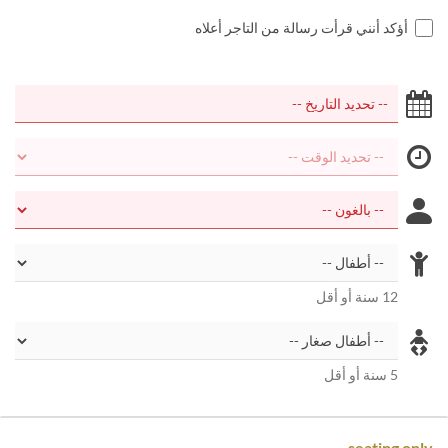
أؤكد أنني قرأت رسالة من التاجر أعلاه
12 سنة أو أقل
5 سنة أو أقل
seating only