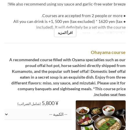
We also recommend using soy sauce and garlic-free water breeze!
● Courses are accepted from 2 people or more.
● All you can drink is +1, 500 yen (tax excluded) * 1620 yen (tax
included). It will definitely be a set with the course
اقرأ المزيد
تواريخ صالحة
01 أكتوبر 2025 ~
حد الطلب
2 ~
Ohayama course
A recommended course filled with Oyama specialties such as our
proud offal hot pot, horse sashimi directly shipped from
Kumamoto, and the popular soft beef offal! Domestic beef offal
eaten in a secret soup is an exquisite dish. Enjoy from three
different flavors: miso, soy sauce, and mizutaki. Please use it for
company banquets and sightseeing meals. *This course price
includes seat fees.
¥ 5,800
(شامل الضرائب)