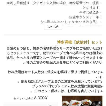
・肉刺し四種盛り（タテガミ未入荷の場合、赤身増量でのご提供
となります）
・牛すじ煮込み
・国産牛タンステーキ
・もつ鍋（みそ or しょうゆ or 水炊き風）
اقرأ المزيد
تواريخ صالحة
01 أكتوبر 2025 ~
حد الطلب
2 ~
博多満喫【飲放付】セット
自慢のもつ鍋と、博多の名物料理をリーズブルにご堪能いただけ
るセットメニューです。秘伝のスープで食べる和牛もつは極上の
逸品。たっぷりの野菜とスープの一滴まで味わいつくせます！会
社のご宴会や観光のお食事にどうぞご利用ください。
※飲み放題はセット人数分ご注文のお客様に限りご提供していま
す。
※飲み放題はグループ全員のご注文をお願いしています。
※プラス500円でプレミアム飲み放題に変更可能
※このセット価格には、お席料を含んでいます。
¥ 6,300
(شامل الضرائب)