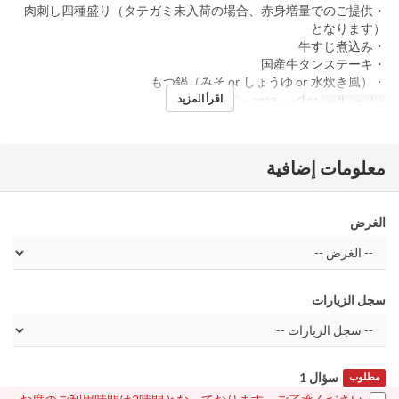
・肉刺し四種盛り（タテガミ未入荷の場合、赤身増量でのご提供
となります）
・牛すじ煮込み
・国産牛タンステーキ
・もつ鍋（みそ or しょうゆ or 水炊き風）
اقرأ المزيد
تواريخ صالحة
01 أكتوبر 2025 ~
حد الطلب
2 ~
معلومات إضافية
الغرض
سجل الزيارات
سؤال 1
مطلوب