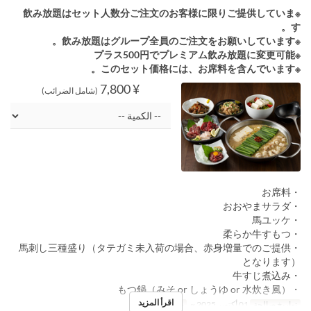
※飲み放題はセット人数分ご注文のお客様に限りご提供していま
す。
※飲み放題はグループ全員のご注文をお願いしています。
※プラス500円でプレミアム飲み放題に変更可能
※このセット価格には、お席料を含んでいます。
¥ 7,800
(شامل الضرائب)
・お席料
・おおやまサラダ
・馬ユッケ
・柔らか牛すもつ
・馬刺し三種盛り（タテガミ未入荷の場合、赤身増量でのご提供
となります）
・牛すじ煮込み
・もつ鍋（みそ or しょうゆ or 水炊き風）
اقرأ المزيد
تواريخ صالحة
01 أكتوبر 2025 ~
حد الطلب
2 ~