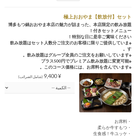
極上おおやま【飲放付】セット
博多もつ鍋おおやま本店の魅力が詰まった、本店限定の飲み放題
付きセットメニュー！
特別な日に是非ご賞味ください！
※飲み放題はセット人数分ご注文のお客様に限りご提供していま
す。
※飲み放題はグループ全員のご注文をお願いしています。
※プラス500円でプレミアム飲み放題に変更可能
※このコース価格には、お席料を含んでいます。
¥ 9,400
(شامل الضرائب)
・お席料
・柔らか牛すもつ
・生食感！牛ユッケ