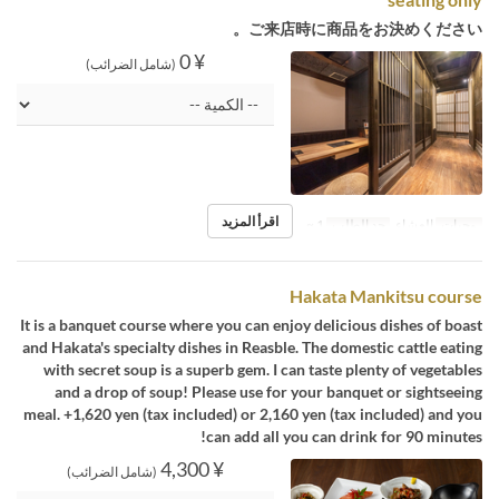
ご来店時に商品をお決めください。
¥ 0
(شامل الضرائب)
اقرأ المزيد
وجبات
العشاء
حد الطلب
1 ~
Hakata Mankitsu course
It is a banquet course where you can enjoy delicious dishes of boast
and Hakata's specialty dishes in Reasble. The domestic cattle eating
with secret soup is a superb gem. I can taste plenty of vegetables
and a drop of soup! Please use for your banquet or sightseeing
meal. +1,620 yen (tax included) or 2,160 yen (tax included) and you
can add all you can drink for 90 minutes!
¥ 4,300
(شامل الضرائب)