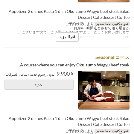
Appetizer 2 dishes Pasta 1 dish Okuizumo Wagyu beef steak Salad
Dessert Cafe dessert Coffee
نص مكتوب بخط صغير
ご予約状況により
お席を3時間迄とさせて頂く場合が
ございますので ご了承くださいますよう 宜しくお願い致します。
اقرأ المزيد
أيام
ن, ث, ر, خ, ج, س
وجبات
العشاء
حد الطلب
1 ~
Seasonal コース
A course where you can enjoy Okuizumo Wagyu beef steak.
¥ 9,900
(بدون رسوم خدمة / شامل الضرائب)
تحديد
Appetizer 2 dishes Pasta 1 dish Okuizumo Wagyu beef steak Salad
Dessert Cafe dessert Coffee
نص مكتوب بخط صغير
ご予約状況により