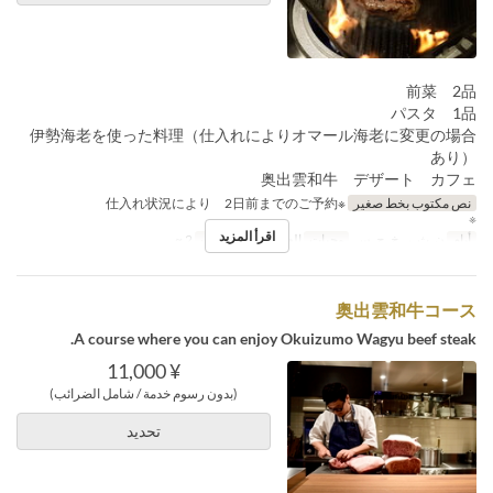
前菜 2品
パスタ 1品
伊勢海老を使った料理（仕入れによりオマール海老に変更の場合
あり）
奥出雲和牛 デザート カフェ
نص مكتوب بخط صغير
※仕入れ状況により 2日前までのご予約
※
اقرأ المزيد
أيام
ن, ث, ر, خ, ج, س
وجبات
العشاء
حد الطلب
2 ~
奥出雲和牛コース
A course where you can enjoy Okuizumo Wagyu beef steak.
¥ 11,000
(بدون رسوم خدمة / شامل الضرائب)
تحديد