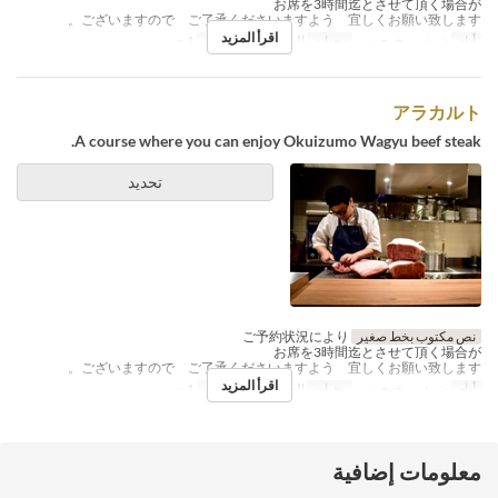
お席を3時間迄とさせて頂く場合が
ございますので ご了承くださいますよう 宜しくお願い致します。
اقرأ المزيد
أيام
ن, ث, ر, خ, ج, س
وجبات
العشاء
حد الطلب
1 ~
アラカルト
A course where you can enjoy Okuizumo Wagyu beef steak.
تحديد
نص مكتوب بخط صغير
ご予約状況により
お席を3時間迄とさせて頂く場合が
ございますので ご了承くださいますよう 宜しくお願い致します。
اقرأ المزيد
أيام
ن, ث, ر, خ, ج, س
وجبات
العشاء
حد الطلب
1 ~
معلومات إضافية