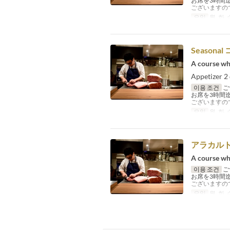
お席を3時間
ございますの
요일
월, 화, 
Seasonal
A course wh
Appetizer 2
이용 조건
ご
お席を3時間
ございますの
요일
월, 화, 
アラカル
A course wh
이용 조건
ご
お席を3時間
ございますの
요일
월, 화, 