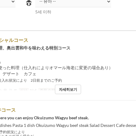
5세 이하
スペシャルコース
理、奥出雲和牛を味わえる特別コース
品
使った料理（仕入れによりオマール海老に変更の場合あり）
 デザート カフェ
仕入れ状況により 2日前までのご予約
자세히보기
수, 목, 금, 토
식사
저녁
주문 수량 제한
2 ~
牛コース
ere you can enjoy Okuizumo Wagyu beef steak.
 dishes Pasta 1 dish Okuizumo Wagyu beef steak Salad Dessert Cafe desse
予約状況により