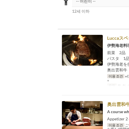
12세 이하
Lucca
伊勢海老料
前菜 2品
パスタ 1
伊勢海老を
奥出雲和牛
이용 조건
※
※
요일
월, 화, 
奥出雲和
A course wh
Appetizer 2
이용 조건
ご