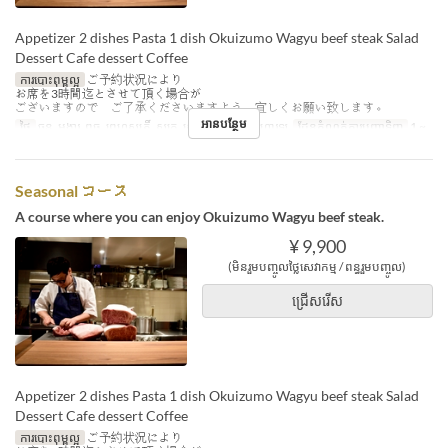
Appetizer 2 dishes Pasta 1 dish Okuizumo Wagyu beef steak Salad
Dessert Cafe dessert Coffee
ការបោះពុម្ពល្អ
ご予約状況により
お席を3時間迄とさせて頂く場合が
ございますので ご了承くださいますよう 宜しくお願い致します。
អានបន្ថែម
ថ្ងៃ
ចន្ទ, អង្គារ, ពុធ, ព្រហស្បតិ៍, សុក្រ, សៅរ៍
អាហារ
អាហារឡ
ដែនកំណត់ការបញ្ជាទិញ
1 ~
Seasonal コース
A course where you can enjoy Okuizumo Wagyu beef steak.
¥ 9,900
(មិនរួមបញ្ចូលថ្លៃសេវាកម្ម / ពន្ធរួមបញ្ចូល)
ជ្រើសរើស
Appetizer 2 dishes Pasta 1 dish Okuizumo Wagyu beef steak Salad
Dessert Cafe dessert Coffee
ការបោះពុម្ពល្អ
ご予約状況により