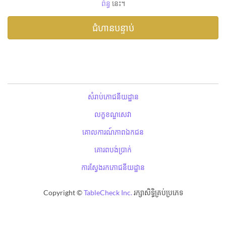
ព័ន្ធ
នេះ។
សំរាប់ភោជនីយដ្ឋាន
លក្ខខណ្ឌសេវា
គោលការណ៍ភាពឯកជន
គោរពបង់ប្រាក់
ការស្វែងរកភោជនីយដ្ឋាន
Copyright ©
TableCheck Inc.
រក្សាសិទ្ធិគ្រប់ប្រភេទ