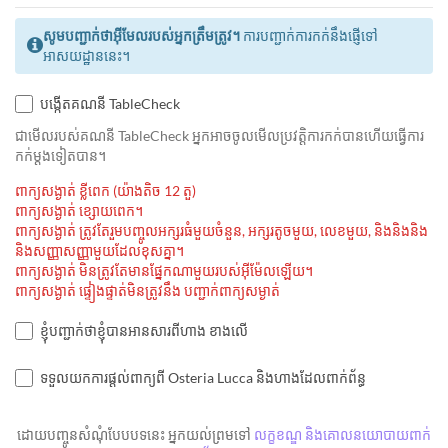
សូមបញ្ជាក់ថាអ៊ីមែលរបស់អ្នកត្រឹមត្រូវ។
ការបញ្ជាក់ការកក់នឹងផ្ញើទៅ
អាសយដ្ឋាននេះ។
បង្កើតគណនី TableCheck
ជាមេីលរបស់គណនី TableCheck អ្នកអាចចូលមើលប្រវត្តិការកក់បានហើយធ្វើការ
កក់ម្ដងទៀតបាន។
ពាក្យសង្ងាត់ ខ្លីពេក (យ៉ាងតិច 12 តួ)
ពាក្យសង្ងាត់ ខ្សោយពេក។
ពាក្យសង្ងាត់ ត្រូវតែរួមបញ្ចូលអក្សរធំមួយចំនួន, អក្សរតូចមួយ, លេខមួយ, និងនិងនិង
និងសញ្ញាសញ្ញាមួយដែលខុសគ្នា។
ពាក្យសង្ងាត់ មិនត្រូវតែមានផ្នែកណាមួយរបស់អ៊ីម៉ែលឡើយ។
ពាក្យសង្ងាត់ ផ្ទៀងផ្ទាត់មិនត្រូវនឹង បញ្ជាក់ពាក្យសម្ងាត់
ខ្ញុំបញ្ជាក់ថាខ្ញុំបានអានសារពីហាង ខាងលើ
ទទួលយកការផ្តល់ពាក្យពី Osteria Lucca និងហាងដែលពាក់ព័ន្ធ
ដោយបញ្ចូនសំណុំបែបបទនេះ អ្នកយល់ព្រមទៅ
លក្ខខណ្ឌ និងគោលនយោបាយពាក់