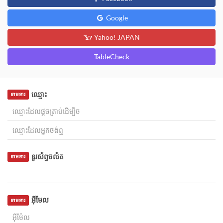
Google
Yahoo! JAPAN
TableCheck
ឈ្មោះ
ទាមទារ
ទូរស័ព្ទចល័ត
ទាមទារ
អ៊ីមែល
ទាមទារ