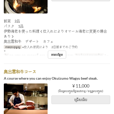
前菜 2品
パスタ 1品
伊勢海老を使った料理（仕入れによりオマール海老に変更の場合
あり）
奥出雲和牛 デザート カフェ
ការបោះពុម្ពល្អ
※仕入れ状況により 2日前までのご予約
※
អានបន្ថែម
ថ្ងៃ
ចន្ទ, អង្គារ, ពុធ, ព្រហស្បតិ៍, សុក្រ, សៅរ៍
អាហារ
អាហារឡ
ដែនកំណត់ការបញ្ជាទិញ
2 ~
奥出雲和牛コース
A course where you can enjoy Okuizumo Wagyu beef steak.
¥ 11,000
(មិនរួមបញ្ចូលថ្លៃសេវាកម្ម / ពន្ធរួមបញ្ចូល)
ជ្រើសរើស