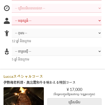
12 ឆ្នាំ និងក្រោម
5 ឆ្នាំ និងក្រោម
Luccaスペシャルコース
伊勢海老料理、奥出雲和牛を味わえる特別コース
¥ 17,000
(មិនរួមបញ្ចូលថ្លៃសេវាកម្ម / ពន្ធរួមបញ្ចូល)
ជ្រើសរើស