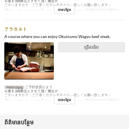
お席を3時間迄とさせて頂く場合が
ございますので ご了承くださいますよう 宜しくお願い致します。
អានបន្ថែម
ថ្ងៃ
ចន្ទ, អង្គារ, ពុធ, ព្រហស្បតិ៍, សុក្រ, សៅរ៍
អាហារ
អាហារឡ
ដែនកំណត់ការបញ្ជាទិញ
1 ~
アラカルト
A course where you can enjoy Okuizumo Wagyu beef steak.
ជ្រើសរើស
ការបោះពុម្ពល្អ
ご予約状況により
お席を3時間迄とさせて頂く場合が
ございますので ご了承くださいますよう 宜しくお願い致します。
អានបន្ថែម
ថ្ងៃ
ចន្ទ, អង្គារ, ពុធ, ព្រហស្បតិ៍, សុក្រ, សៅរ៍
អាហារ
អាហារឡ
ដែនកំណត់ការបញ្ជាទិញ
1 ~
ព័ត៌មានបន្ថែម