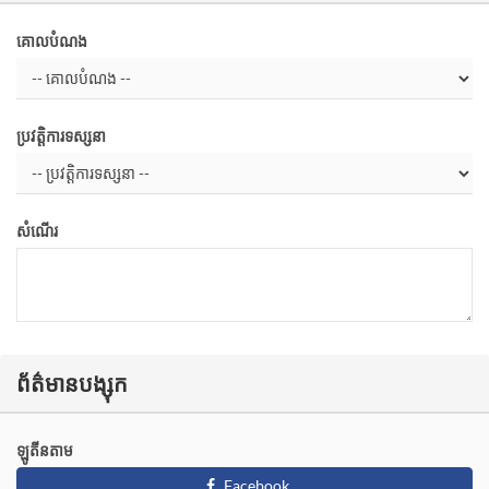
គោលបំណង
ប្រវត្តិការទស្សនា
សំណើរ
ព័ត៌មានបង្សុក
ឡូតីនតាម
Facebook