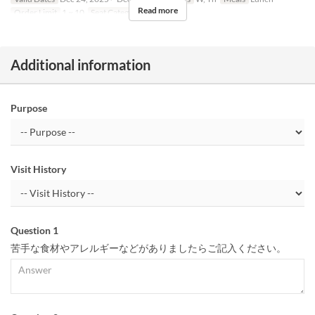
Read more
Order Limit
1 ~ 10
Seat Category
Restaurant
Additional information
Purpose
Visit History
Question 1
苦手な食材やアレルギーなどがありましたらご記入ください。