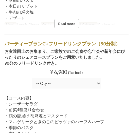
・季節のパスタ
・本日のリゾット
・牛肉の炭火焼
・デザート
Read more
Meals
Lunch, Dinner
Order Limit
4 ~ 34
Seat Category
Restaurant
パーティープランC+フリードリンクプラン（90分制）
お友達同士のお集まり、ご家族でのご会食や忘年会や新年会にぴ
ったりのシェアコースプランをご用意いたしました。
90分のフリードリンク付き。
¥ 6,980
(Tax incl.)
【コース内容】
・シーザーサラダ
・前菜4種盛り合わせ
・鶏の唐揚げ 胡麻塩とマスタード
・マルゲリータときのこのピッツァのハーフ＆ハーフ
・季節のパスタ