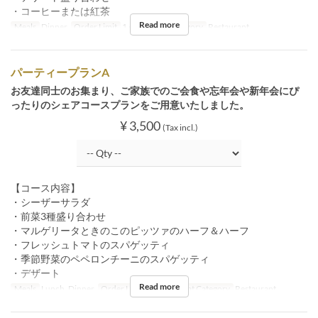
・コーヒーまたは紅茶
Read more
Meals
Dinner
Order Limit
1 ~ 34
Seat Category
Restaurant
パーティープランA
お友達同士のお集まり、ご家族でのご会食や忘年会や新年会にぴ
ったりのシェアコースプランをご用意いたしました。
¥ 3,500
(Tax incl.)
【コース内容】
・シーザーサラダ
・前菜3種盛り合わせ
・マルゲリータときのこのピッツァのハーフ＆ハーフ
・フレッシュトマトのスパゲッティ
・季節野菜のペペロンチーニのスパゲッティ
・デザート
Read more
Meals
Lunch, Dinner
Order Limit
4 ~ 34
Seat Category
Restaurant