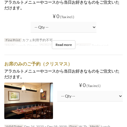
アラカルトメニューやコースから当日お好きなものをご注文いた
だけます。
¥ 0
(Tax incl.)
Fine Print
カフェ利用予約不可
Read more
Meals
Lunch, Dinner
Order Limit
1 ~ 8
Seat Category
Restaurant
お席のみのご予約（クリスマス）
アラカルトメニューやコースから当日お好きなものをご注文いた
だけます。
¥ 0
(Tax incl.)
Valid Dates
Dec 24, 2025 ~ Dec 25, 2025
Days
W, Th
Meals
Lunch