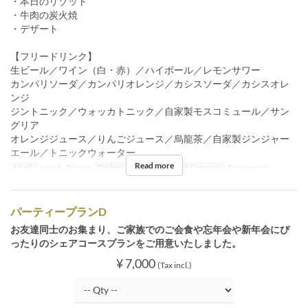
・本日のリゾット
・牛肉の炭火焼
・デザート
【フリードリンク】
生ビール／ワイン（白・赤）／ハイボール／レモンサワー
カンパリソーダ／カンパリオレンジ／カシスソーダ／カシスオレ
ンジ
ジントニック／ウォッカトニック／自家製モスコミュール／サン
グリア
オレンジジュース／りんごジュース／烏龍茶／自家製ジンジャー
エール／トニックウォーター
Read more
Meals
Lunch, Dinner
Order Limit
4 ~ 34
Seat Category
Restaurant
パーティープランD
お友達同士のお集まり、ご家族でのご会食や忘年会や新年会にぴ
ったりのシェアコースプランをご用意いたしました。
¥ 7,000
(Tax incl.)