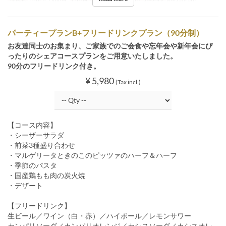
Meals
Lunch, Dinner
Order Limit
4 ~ 34
Seat Category
Restaurant
パーティープランB+フリードリンクプラン（90分制）
お友達同士のお集まり、ご家族でのご会食や忘年会や新年会にぴ
ったりのシェアコースプランをご用意いたしました。
90分のフリードリンク付き。
¥ 5,980
(Tax incl.)
【コース内容】
・シーザーサラダ
・前菜3種盛り合わせ
・マルゲリータときのこのピッツァのハーフ＆ハーフ
・季節のパスタ
・国産鶏もも肉の炭火焼
・デザート
【フリードリンク】
生ビール／ワイン（白・赤）／ハイボール／レモンサワー
カンパリソーダ／カンパリオレンジ／カシスソーダ／カシスオレ