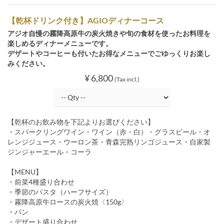
【乾杯ドリンク付き】AGIOディナーコース
アジオ自慢の霧降高原牛の炭火焼きや旬の食材を使ったお料理を
楽しめるディナーメニューです。
デザートやコーヒーも付いたお得なメニューでごゆっくりお楽し
みください。
¥ 6,800
(Tax incl.)
【乾杯のお飲み物を下記よりお選びください】
・スパークリングワイン・ワイン（赤・白）・グラスビール・オ
レンジジュース・ウーロン茶・青森完熟リンゴジュース・自家製
ジンジャーエール・コーラ
【MENU】
・前菜4種盛り合わせ
・季節のパスタ（ハーフサイズ）
・霧降高原牛ロースの炭火焼〈150g〉
・パン
・デザート盛り合わせ