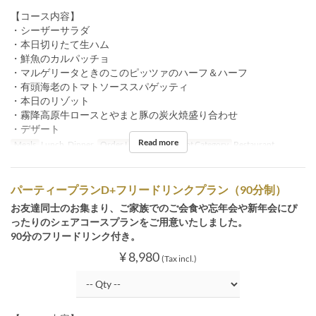
【コース内容】
・シーザーサラダ
・本日切りたて生ハム
・鮮魚のカルパッチョ
・マルゲリータときのこのピッツァのハーフ＆ハーフ
・有頭海老のトマトソーススパゲッティ
・本日のリゾット
・霧降高原牛ロースとやまと豚の炭火焼盛り合わせ
・デザート
Read more
Meals
Lunch, Dinner
Order Limit
4 ~ 34
Seat Category
Restaurant
パーティープランD+フリードリンクプラン（90分制）
お友達同士のお集まり、ご家族でのご会食や忘年会や新年会にぴ
ったりのシェアコースプランをご用意いたしました。
90分のフリードリンク付き。
¥ 8,980
(Tax incl.)