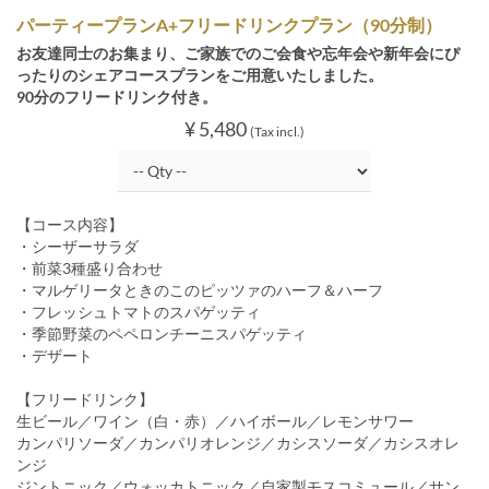
パーティープランA+フリードリンクプラン（90分制）
お友達同士のお集まり、ご家族でのご会食や忘年会や新年会にぴ
ったりのシェアコースプランをご用意いたしました。
90分のフリードリンク付き。
¥ 5,480
(Tax incl.)
【コース内容】
・シーザーサラダ
・前菜3種盛り合わせ
・マルゲリータときのこのピッツァのハーフ＆ハーフ
・フレッシュトマトのスパゲッティ
・季節野菜のペペロンチーニスパゲッティ
・デザート
【フリードリンク】
生ビール／ワイン（白・赤）／ハイボール／レモンサワー
カンパリソーダ／カンパリオレンジ／カシスソーダ／カシスオレ
ンジ
ジントニック／ウォッカトニック／自家製モスコミュール／サン