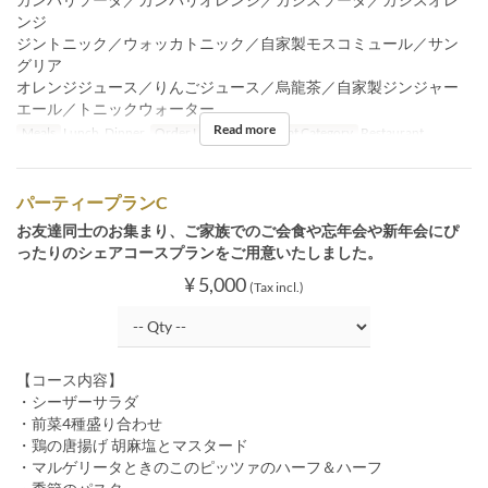
ンジ
ジントニック／ウォッカトニック／自家製モスコミュール／サン
グリア
オレンジジュース／りんごジュース／烏龍茶／自家製ジンジャー
エール／トニックウォーター
Read more
Meals
Lunch, Dinner
Order Limit
4 ~ 34
Seat Category
Restaurant
パーティープランC
お友達同士のお集まり、ご家族でのご会食や忘年会や新年会にぴ
ったりのシェアコースプランをご用意いたしました。
¥ 5,000
(Tax incl.)
【コース内容】
・シーザーサラダ
・前菜4種盛り合わせ
・鶏の唐揚げ 胡麻塩とマスタード
・マルゲリータときのこのピッツァのハーフ＆ハーフ