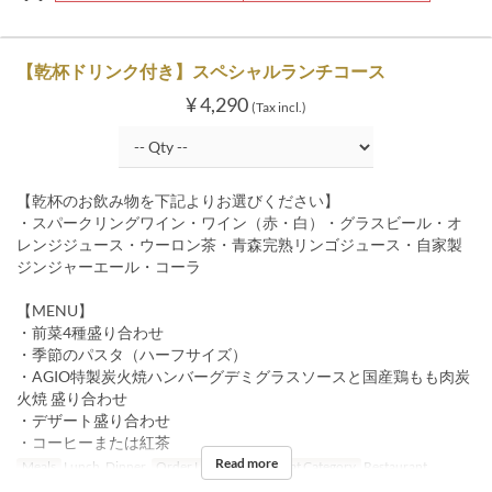
【乾杯ドリンク付き】スペシャルランチコース
¥ 4,290
(Tax incl.)
【乾杯のお飲み物を下記よりお選びください】
・スパークリングワイン・ワイン（赤・白）・グラスビール・オ
レンジジュース・ウーロン茶・青森完熟リンゴジュース・自家製
ジンジャーエール・コーラ
【MENU】
・前菜4種盛り合わせ
・季節のパスタ（ハーフサイズ）
・AGIO特製炭火焼ハンバーグデミグラスソースと国産鶏もも肉炭
火焼 盛り合わせ
・デザート盛り合わせ
・コーヒーまたは紅茶
Read more
Meals
Lunch, Dinner
Order Limit
1 ~ 34
Seat Category
Restaurant