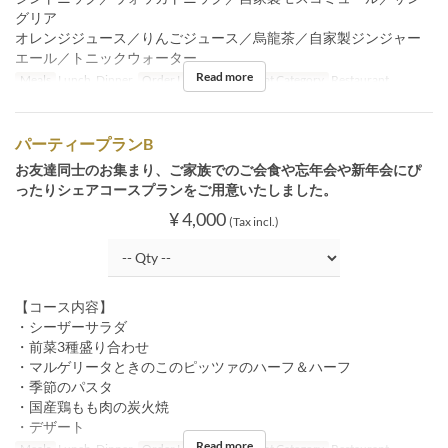
グリア
オレンジジュース／りんごジュース／烏龍茶／自家製ジンジャー
エール／トニックウォーター
Read more
Meals
Lunch, Dinner
Order Limit
4 ~ 34
Seat Category
Restaurant
パーティープランB
お友達同士のお集まり、ご家族でのご会食や忘年会や新年会にぴ
ったりシェアコースプランをご用意いたしました。
¥ 4,000
(Tax incl.)
【コース内容】
・シーザーサラダ
・前菜3種盛り合わせ
・マルゲリータときのこのピッツァのハーフ＆ハーフ
・季節のパスタ
・国産鶏もも肉の炭火焼
・デザート
Read more