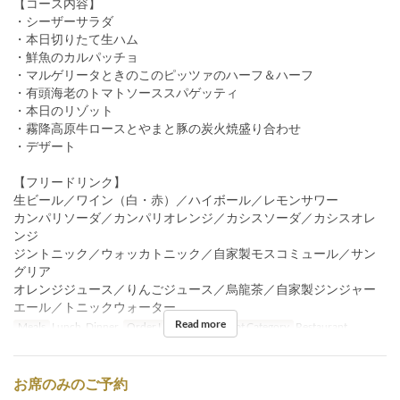
【コース内容】
・シーザーサラダ
・本日切りたて生ハム
・鮮魚のカルパッチョ
・マルゲリータときのこのピッツァのハーフ＆ハーフ
・有頭海老のトマトソーススパゲッティ
・本日のリゾット
・霧降高原牛ロースとやまと豚の炭火焼盛り合わせ
・デザート
【フリードリンク】
生ビール／ワイン（白・赤）／ハイボール／レモンサワー
カンパリソーダ／カンパリオレンジ／カシスソーダ／カシスオレ
ンジ
ジントニック／ウォッカトニック／自家製モスコミュール／サン
グリア
オレンジジュース／りんごジュース／烏龍茶／自家製ジンジャー
エール／トニックウォーター
Read more
Meals
Lunch, Dinner
Order Limit
4 ~ 34
Seat Category
Restaurant
お席のみのご予約