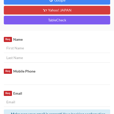
Google
Yahoo! JAPAN
TableCheck
Name
Req
Mobile Phone
Req
Email
Req
Make sure your email is correct!
Your booking confirmation