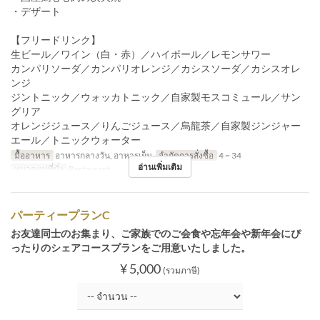
・デザート
【フリードリンク】
生ビール／ワイン（白・赤）／ハイボール／レモンサワー
カンパリソーダ／カンパリオレンジ／カシスソーダ／カシスオレ
ンジ
ジントニック／ウォッカトニック／自家製モスコミュール／サン
グリア
オレンジジュース／りんごジュース／烏龍茶／自家製ジンジャー
エール／トニックウォーター
มื้ออาหาร
อาหารกลางวัน, อาหารเย็น
จำกัดการสั่งซื้อ
4 ~ 34
อ่านเพิ่มเติม
หมวดหมู่ที่นั่ง
Restaurant
パーティープランC
お友達同士のお集まり、ご家族でのご会食や忘年会や新年会にぴ
ったりのシェアコースプランをご用意いたしました。
¥ 5,000
(รวมภาษี)