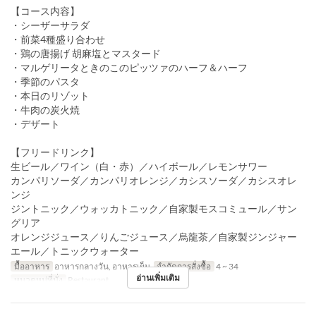
【コース内容】
・シーザーサラダ
・前菜4種盛り合わせ
・鶏の唐揚げ 胡麻塩とマスタード
・マルゲリータときのこのピッツァのハーフ＆ハーフ
・季節のパスタ
・本日のリゾット
・牛肉の炭火焼
・デザート
【フリードリンク】
生ビール／ワイン（白・赤）／ハイボール／レモンサワー
カンパリソーダ／カンパリオレンジ／カシスソーダ／カシスオレ
ンジ
ジントニック／ウォッカトニック／自家製モスコミュール／サン
グリア
オレンジジュース／りんごジュース／烏龍茶／自家製ジンジャー
エール／トニックウォーター
มื้ออาหาร
อาหารกลางวัน, อาหารเย็น
จำกัดการสั่งซื้อ
4 ~ 34
อ่านเพิ่มเติม
หมวดหมู่ที่นั่ง
Restaurant