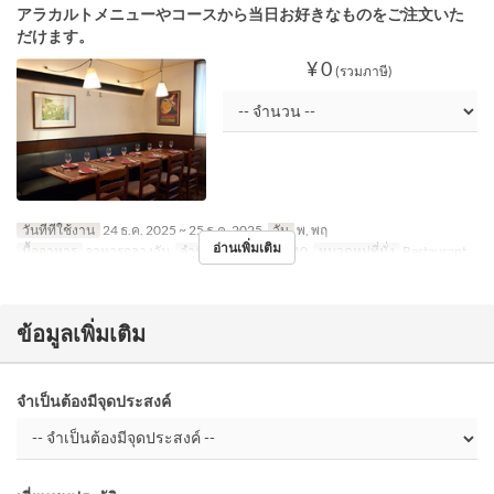
アラカルトメニューやコースから当日お好きなものをご注文いた
だけます。
¥ 0
(รวมภาษี)
วันที่ที่ใช้งาน
24 ธ.ค. 2025 ~ 25 ธ.ค. 2025
วัน
พ, พฤ
อ่านเพิ่มเติม
มื้ออาหาร
อาหารกลางวัน
จำกัดการสั่งซื้อ
1 ~ 10
หมวดหมู่ที่นั่ง
Restaurant
ข้อมูลเพิ่มเติม
จำเป็นต้องมีจุดประสงค์