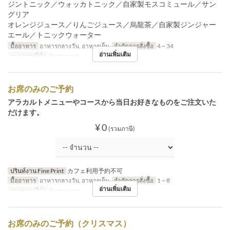
ジントニック／ウォッカトニック／自家製モスコミュール／サン
グリア
オレンジジュース／りんごジュース／烏龍茶／自家製ジンジャー
エール／トニックウォーター
มื้ออาหาร
อาหารกลางวัน, อาหารเย็น
จำกัดการสั่งซื้อ
4 ~ 34
อ่านเพิ่มเติม
หมวดหมู่ที่นั่ง
Restaurant
お席のみのご予約
アラカルトメニューやコースから当日お好きなものをご注文いた
だけます。
¥ 0
(รวมภาษี)
ปรินท์งาน Fine Print
カフェ利用予約不可
มื้ออาหาร
อาหารกลางวัน, อาหารเย็น
จำกัดการสั่งซื้อ
1 ~ 8
อ่านเพิ่มเติม
หมวดหมู่ที่นั่ง
Restaurant
お席のみのご予約（クリスマス）