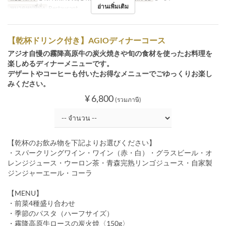
อ่านเพิ่มเติม
หมวดหมู่ที่นั่ง
Restaurant
【乾杯ドリンク付き】AGIOディナーコース
アジオ自慢の霧降高原牛の炭火焼きや旬の食材を使ったお料理を
楽しめるディナーメニューです。
デザートやコーヒーも付いたお得なメニューでごゆっくりお楽し
みください。
¥ 6,800
(รวมภาษี)
【乾杯のお飲み物を下記よりお選びください】
・スパークリングワイン・ワイン（赤・白）・グラスビール・オ
レンジジュース・ウーロン茶・青森完熟リンゴジュース・自家製
ジンジャーエール・コーラ
【MENU】
・前菜4種盛り合わせ
・季節のパスタ（ハーフサイズ）
・霧降高原牛ロースの炭火焼〈150g〉