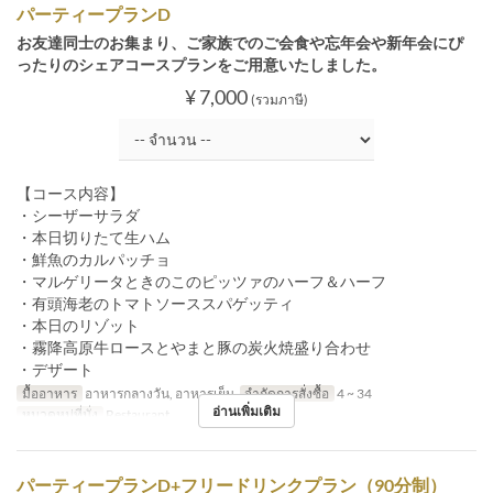
パーティープランD
お友達同士のお集まり、ご家族でのご会食や忘年会や新年会にぴ
ったりのシェアコースプランをご用意いたしました。
¥ 7,000
(รวมภาษี)
【コース内容】
・シーザーサラダ
・本日切りたて生ハム
・鮮魚のカルパッチョ
・マルゲリータときのこのピッツァのハーフ＆ハーフ
・有頭海老のトマトソーススパゲッティ
・本日のリゾット
・霧降高原牛ロースとやまと豚の炭火焼盛り合わせ
・デザート
มื้ออาหาร
อาหารกลางวัน, อาหารเย็น
จำกัดการสั่งซื้อ
4 ~ 34
อ่านเพิ่มเติม
หมวดหมู่ที่นั่ง
Restaurant
パーティープランD+フリードリンクプラン（90分制）