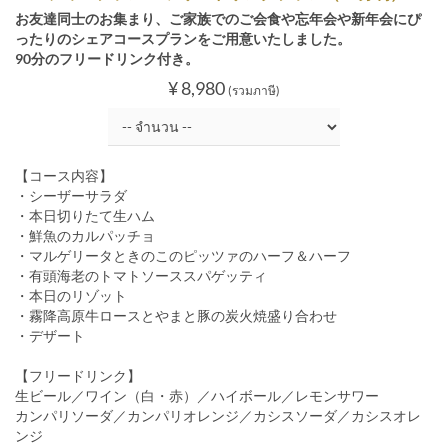
お友達同士のお集まり、ご家族でのご会食や忘年会や新年会にぴ
ったりのシェアコースプランをご用意いたしました。
90分のフリードリンク付き。
¥ 8,980
(รวมภาษี)
【コース内容】
・シーザーサラダ
・本日切りたて生ハム
・鮮魚のカルパッチョ
・マルゲリータときのこのピッツァのハーフ＆ハーフ
・有頭海老のトマトソーススパゲッティ
・本日のリゾット
・霧降高原牛ロースとやまと豚の炭火焼盛り合わせ
・デザート
【フリードリンク】
生ビール／ワイン（白・赤）／ハイボール／レモンサワー
カンパリソーダ／カンパリオレンジ／カシスソーダ／カシスオレ
ンジ