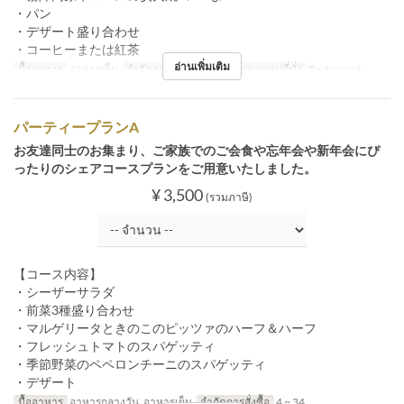
・パン
・デザート盛り合わせ
・コーヒーまたは紅茶
อ่านเพิ่มเติม
มื้ออาหาร
อาหารเย็น
จำกัดการสั่งซื้อ
1 ~ 34
หมวดหมู่ที่นั่ง
Restaurant
パーティープランA
お友達同士のお集まり、ご家族でのご会食や忘年会や新年会にぴ
ったりのシェアコースプランをご用意いたしました。
¥ 3,500
(รวมภาษี)
【コース内容】
・シーザーサラダ
・前菜3種盛り合わせ
・マルゲリータときのこのピッツァのハーフ＆ハーフ
・フレッシュトマトのスパゲッティ
・季節野菜のペペロンチーニのスパゲッティ
・デザート
มื้ออาหาร
อาหารกลางวัน, อาหารเย็น
จำกัดการสั่งซื้อ
4 ~ 34