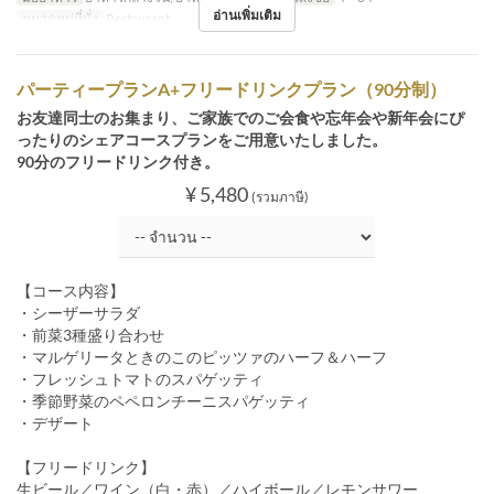
อ่านเพิ่มเติม
หมวดหมู่ที่นั่ง
Restaurant
パーティープランA+フリードリンクプラン（90分制）
お友達同士のお集まり、ご家族でのご会食や忘年会や新年会にぴ
ったりのシェアコースプランをご用意いたしました。
90分のフリードリンク付き。
¥ 5,480
(รวมภาษี)
【コース内容】
・シーザーサラダ
・前菜3種盛り合わせ
・マルゲリータときのこのピッツァのハーフ＆ハーフ
・フレッシュトマトのスパゲッティ
・季節野菜のペペロンチーニスパゲッティ
・デザート
【フリードリンク】
生ビール／ワイン（白・赤）／ハイボール／レモンサワー