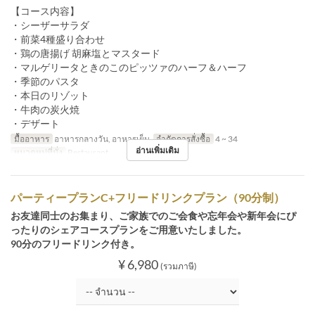
【コース内容】
・シーザーサラダ
・前菜4種盛り合わせ
・鶏の唐揚げ 胡麻塩とマスタード
・マルゲリータときのこのピッツァのハーフ＆ハーフ
・季節のパスタ
・本日のリゾット
・牛肉の炭火焼
・デザート
มื้ออาหาร
อาหารกลางวัน, อาหารเย็น
จำกัดการสั่งซื้อ
4 ~ 34
อ่านเพิ่มเติม
หมวดหมู่ที่นั่ง
Restaurant
パーティープランC+フリードリンクプラン（90分制）
お友達同士のお集まり、ご家族でのご会食や忘年会や新年会にぴ
ったりのシェアコースプランをご用意いたしました。
90分のフリードリンク付き。
¥ 6,980
(รวมภาษี)