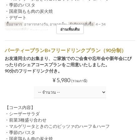
・季節のパスタ
・国産鶏もも肉の炭火焼
・デザート
มื้ออาหาร
อาหารกลางวัน, อาหารเย็น
จำกัดการสั่งซื้อ
4 ~ 34
อ่านเพิ่มเติม
หมวดหมู่ที่นั่ง
Restaurant
パーティープランB+フリードリンクプラン（90分制）
お友達同士のお集まり、ご家族でのご会食や忘年会や新年会にぴ
ったりのシェアコースプランをご用意いたしました。
90分のフリードリンク付き。
¥ 5,980
(รวมภาษี)
【コース内容】
・シーザーサラダ
・前菜3種盛り合わせ
・マルゲリータときのこのピッツァのハーフ＆ハーフ
・季節のパスタ
・国産鶏もも肉の炭火焼