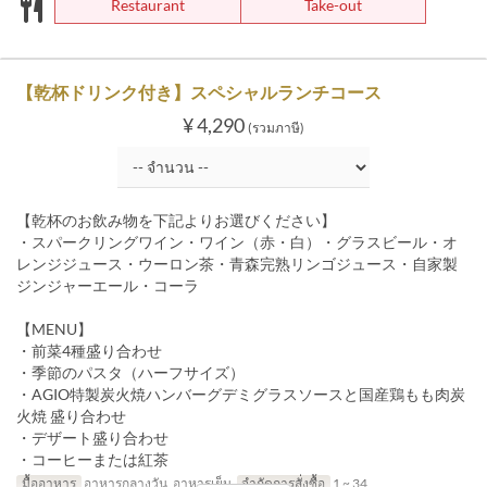
Restaurant
Take-out
【乾杯ドリンク付き】スペシャルランチコース
¥ 4,290
(รวมภาษี)
【乾杯のお飲み物を下記よりお選びください】
・スパークリングワイン・ワイン（赤・白）・グラスビール・オ
レンジジュース・ウーロン茶・青森完熟リンゴジュース・自家製
ジンジャーエール・コーラ
【MENU】
・前菜4種盛り合わせ
・季節のパスタ（ハーフサイズ）
・AGIO特製炭火焼ハンバーグデミグラスソースと国産鶏もも肉炭
火焼 盛り合わせ
・デザート盛り合わせ
・コーヒーまたは紅茶
มื้ออาหาร
อาหารกลางวัน, อาหารเย็น
จำกัดการสั่งซื้อ
1 ~ 34