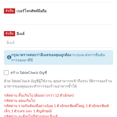
เบอร์โทรศัพท์มือถือ
จำเป็น
อีเมล์
จำเป็น
กรุณาตรวจสอบว่าอีเมลของคุณถูกต้อง
ระบบจะส่งการยืนยัน
การจองมาที่นี่
สร้าง TableCheck บัญชี
ด้วย TableCheck บัญชีผู้ใช้งาน, คุณสามารถเข้าถึงประวัติการจองร้าน
อาหารของคุณและทำการจองร้านอาหารซ้ำได้
รหัสผ่าน สั้นเกินไป (ต้องยาวกว่า 12 ตัวอักษร)
รหัสผ่าน อ่อนเกินไป
รหัสผ่าน รวมกันต้องมีอย่างน้อย 1 ตัวอักษรพิมพ์ใหญ่, 1 ตัวอักษรพิมพ์
เล็ก, 1 ตัวเลข และ 1 สัญลักษณ์
รหัสผ่าน จะต้องไม่มีส่วนของ อีเมล์