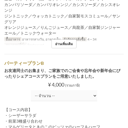
カンパリソーダ／カンパリオレンジ／カシスソーダ／カシスオレ
ンジ
ジントニック／ウォッカトニック／自家製モスコミュール／サン
グリア
オレンジジュース／りんごジュース／烏龍茶／自家製ジンジャー
エール／トニックウォーター
มื้ออาหาร
อาหารกลางวัน, อาหารเย็น
จำกัดการสั่งซื้อ
4 ~ 34
อ่านเพิ่มเติม
หมวดหมู่ที่นั่ง
Restaurant
パーティープランB
お友達同士のお集まり、ご家族でのご会食や忘年会や新年会にぴ
ったりシェアコースプランをご用意いたしました。
¥ 4,000
(รวมภาษี)
【コース内容】
・シーザーサラダ
・前菜3種盛り合わせ
・マルゲリータときのこのピッツァのハーフ＆ハーフ