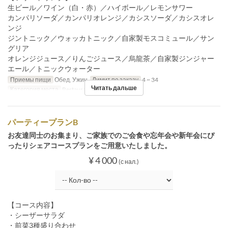
生ビール／ワイン（白・赤）／ハイボール／レモンサワー
カンパリソーダ／カンパリオレンジ／カシスソーダ／カシスオレ
ンジ
ジントニック／ウォッカトニック／自家製モスコミュール／サン
グリア
オレンジジュース／りんごジュース／烏龍茶／自家製ジンジャー
エール／トニックウォーター
Приемы пищи
Обед, Ужин
Лимит по заказу
4 ~ 34
Читать дальше
Категория места
Restaurant
パーティープランB
お友達同士のお集まり、ご家族でのご会食や忘年会や新年会にぴ
ったりシェアコースプランをご用意いたしました。
¥ 4 000
(с нал.)
【コース内容】
・シーザーサラダ
・前菜3種盛り合わせ