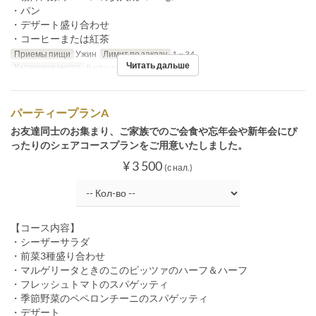
・パン
・デザート盛り合わせ
・コーヒーまたは紅茶
Приемы пищи
Ужин
Лимит по заказу
1 ~ 34
Читать дальше
Категория места
Restaurant
パーティープランA
お友達同士のお集まり、ご家族でのご会食や忘年会や新年会にぴ
ったりのシェアコースプランをご用意いたしました。
¥ 3 500
(с нал.)
【コース内容】
・シーザーサラダ
・前菜3種盛り合わせ
・マルゲリータときのこのピッツァのハーフ＆ハーフ
・フレッシュトマトのスパゲッティ
・季節野菜のペペロンチーニのスパゲッティ
・デザート