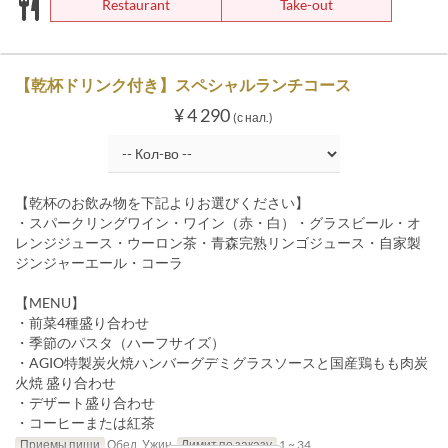
Restaurant
Take-out
【乾杯ドリンク付き】スペシャルランチコース
¥ 4 290
(с нал.)
【乾杯のお飲み物を下記よりお選びください】
・スパークリングワイン・ワイン（赤・白）・グラスビール・オ
レンジジュース・ウーロン茶・青森完熟リンゴジュース・自家製
ジンジャーエール・コーラ
【MENU】
・前菜4種盛り合わせ
・季節のパスタ（ハーフサイズ）
・AGIO特製炭火焼ハンバーグデミグラスソースと国産鶏もも肉炭
火焼 盛り合わせ
・デザート盛り合わせ
・コーヒーまたは紅茶
Приемы пищи
Обед, Ужин
Лимит по заказу
1 ~ 34