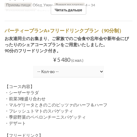
Приемы пищи
Обед, Ужин
Лимит по заказу
4 ~ 34
Читать дальше
Категория места
Restaurant
パーティープランA+フリードリンクプラン（90分制）
お友達同士のお集まり、ご家族でのご会食や忘年会や新年会にぴ
ったりのシェアコースプランをご用意いたしました。
90分のフリードリンク付き。
¥ 5 480
(с нал.)
【コース内容】
・シーザーサラダ
・前菜3種盛り合わせ
・マルゲリータときのこのピッツァのハーフ＆ハーフ
・フレッシュトマトのスパゲッティ
・季節野菜のペペロンチーニスパゲッティ
・デザート
【フリードリンク】