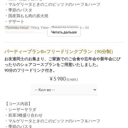
・マルゲリータときのこのピッツァのハーフ＆ハーフ
・季節のパスタ
・国産鶏もも肉の炭火焼
・デザート
Приемы пищи
Обед, Ужин
Лимит по заказу
4 ~ 34
Читать дальше
Категория места
Restaurant
パーティープランB+フリードリンクプラン（90分制）
お友達同士のお集まり、ご家族でのご会食や忘年会や新年会にぴ
ったりのシェアコースプランをご用意いたしました。
90分のフリードリンク付き。
¥ 5 980
(с нал.)
【コース内容】
・シーザーサラダ
・前菜3種盛り合わせ
・マルゲリータときのこのピッツァのハーフ＆ハーフ
・季節のパスタ