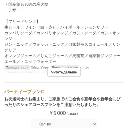
・国産鶏もも肉の炭火焼
・デザート
【フリードリンク】
生ビール／ワイン（白・赤）／ハイボール／レモンサワー
カンパリソーダ／カンパリオレンジ／カシスソーダ／カシスオレ
ンジ
ジントニック／ウォッカトニック／自家製モスコミュール／サン
グリア
オレンジジュース／りんごジュース／烏龍茶／自家製ジンジャー
エール／トニックウォーター
Приемы пищи
Обед, Ужин
Лимит по заказу
4 ~ 34
Читать дальше
Категория места
Restaurant
パーティープランC
お友達同士のお集まり、ご家族でのご会食や忘年会や新年会にぴ
ったりのシェアコースプランをご用意いたしました。
¥ 5 000
(с нал.)