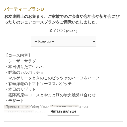
パーティープランD
お友達同士のお集まり、ご家族でのご会食や忘年会や新年会にぴ
ったりのシェアコースプランをご用意いたしました。
¥ 7 000
(с нал.)
【コース内容】
・シーザーサラダ
・本日切りたて生ハム
・鮮魚のカルパッチョ
・マルゲリータときのこのピッツァのハーフ＆ハーフ
・有頭海老のトマトソーススパゲッティ
・本日のリゾット
・霧降高原牛ロースとやまと豚の炭火焼盛り合わせ
・デザート
Приемы пищи
Обед, Ужин
Лимит по заказу
4 ~ 34
Читать дальше
Категория места
Restaurant