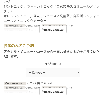
ンジ
ジントニック／ウォッカトニック／自家製モスコミュール／サン
グリア
オレンジジュース／りんごジュース／烏龍茶／自家製ジンジャー
エール／トニックウォーター
Приемы пищи
Обед, Ужин
Лимит по заказу
4 ~ 34
Читать дальше
Категория места
Restaurant
お席のみのご予約
アラカルトメニューやコースから当日お好きなものをご注文いた
だけます。
¥ 0
(с нал.)
Мелкий шрифт
カフェ利用予約不可
Приемы пищи
Обед, Ужин
Лимит по заказу
1 ~ 8
Читать дальше
Категория места
Restaurant