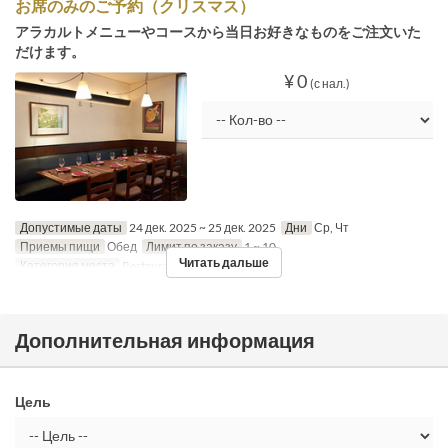
お席のみのご予約（クリスマス）
アラカルトメニューやコースから当日お好きなものをご注文いた
だけます。
¥ 0
(с нал.)
Допустимые даты
24 дек. 2025 ~ 25 дек. 2025
Дни
Ср, Чт
Приемы пищи
Обед
Лимит по заказу
1 ~ 10
Читать дальше
Категория места
Restaurant
Дополнительная информация
Цель