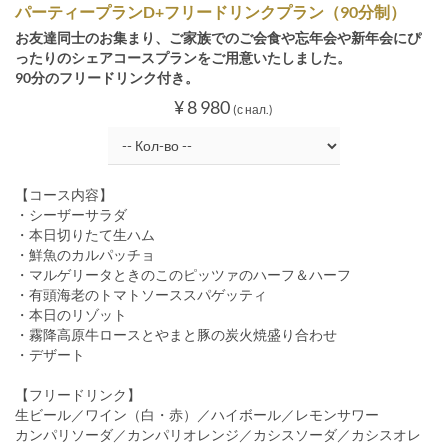
パーティープランD+フリードリンクプラン（90分制）
お友達同士のお集まり、ご家族でのご会食や忘年会や新年会にぴ
ったりのシェアコースプランをご用意いたしました。
90分のフリードリンク付き。
¥ 8 980
(с нал.)
【コース内容】
・シーザーサラダ
・本日切りたて生ハム
・鮮魚のカルパッチョ
・マルゲリータときのこのピッツァのハーフ＆ハーフ
・有頭海老のトマトソーススパゲッティ
・本日のリゾット
・霧降高原牛ロースとやまと豚の炭火焼盛り合わせ
・デザート
【フリードリンク】
生ビール／ワイン（白・赤）／ハイボール／レモンサワー
カンパリソーダ／カンパリオレンジ／カシスソーダ／カシスオレ