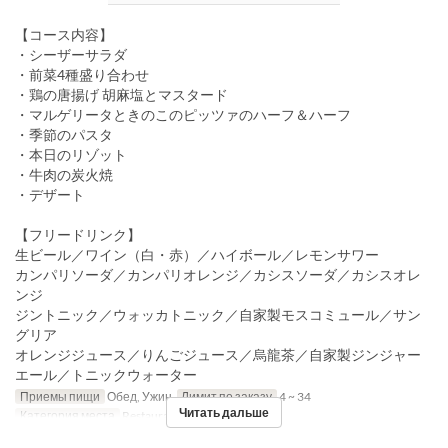
【コース内容】
・シーザーサラダ
・前菜4種盛り合わせ
・鶏の唐揚げ 胡麻塩とマスタード
・マルゲリータときのこのピッツァのハーフ＆ハーフ
・季節のパスタ
・本日のリゾット
・牛肉の炭火焼
・デザート
【フリードリンク】
生ビール／ワイン（白・赤）／ハイボール／レモンサワー
カンパリソーダ／カンパリオレンジ／カシスソーダ／カシスオレ
ンジ
ジントニック／ウォッカトニック／自家製モスコミュール／サン
グリア
オレンジジュース／りんごジュース／烏龍茶／自家製ジンジャー
エール／トニックウォーター
Приемы пищи
Обед, Ужин
Лимит по заказу
4 ~ 34
Читать дальше
Категория места
Restaurant