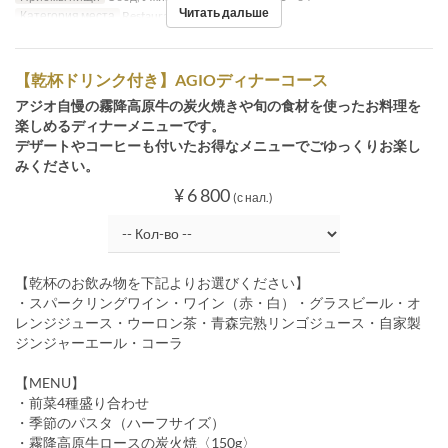
Читать дальше
Категория места
Restaurant
【乾杯ドリンク付き】AGIOディナーコース
アジオ自慢の霧降高原牛の炭火焼きや旬の食材を使ったお料理を
楽しめるディナーメニューです。
デザートやコーヒーも付いたお得なメニューでごゆっくりお楽し
みください。
¥ 6 800
(с нал.)
【乾杯のお飲み物を下記よりお選びください】
・スパークリングワイン・ワイン（赤・白）・グラスビール・オ
レンジジュース・ウーロン茶・青森完熟リンゴジュース・自家製
ジンジャーエール・コーラ
【MENU】
・前菜4種盛り合わせ
・季節のパスタ（ハーフサイズ）
・霧降高原牛ロースの炭火焼〈150g〉