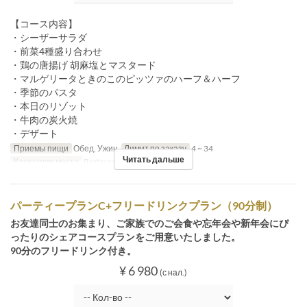
【コース内容】
・シーザーサラダ
・前菜4種盛り合わせ
・鶏の唐揚げ 胡麻塩とマスタード
・マルゲリータときのこのピッツァのハーフ＆ハーフ
・季節のパスタ
・本日のリゾット
・牛肉の炭火焼
・デザート
Приемы пищи
Обед, Ужин
Лимит по заказу
4 ~ 34
Читать дальше
Категория места
Restaurant
パーティープランC+フリードリンクプラン（90分制）
お友達同士のお集まり、ご家族でのご会食や忘年会や新年会にぴ
ったりのシェアコースプランをご用意いたしました。
90分のフリードリンク付き。
¥ 6 980
(с нал.)