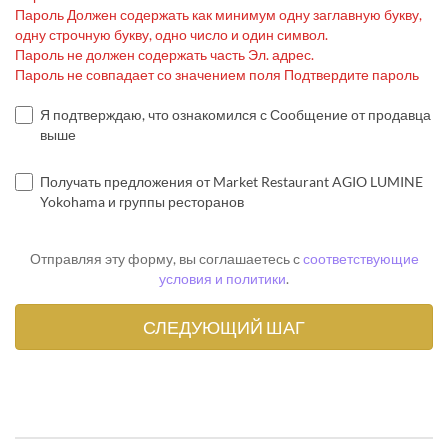
Пароль Должен содержать как минимум одну заглавную букву,
одну строчную букву, одно число и один символ.
Пароль не должен содержать часть Эл. адрес.
Пароль не совпадает со значением поля Подтвердите пароль
Я подтверждаю, что ознакомился с Сообщение от продавца
выше
Получать предложения от Market Restaurant AGIO LUMINE
Yokohama и группы ресторанов
Отправляя эту форму, вы соглашаетесь с
соответствующие
условия и политики
.