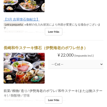
【3月 吉翠懐石御献立】
Letra pequeña
※食材の仕入れ状況により内容が変更になる場合がございま
す。
Leer Más
Fechas validas
10 ene ~ 31 mar
Comidas
Cena
長崎和牛ステーキ懐石（伊勢海老のポワレ付き）
¥ 22.000
(Impuesto incl.)
前菜/ 椀物/ 造り/ 伊勢海老のポワレ/ 和牛ステーキ(または鮑ステー
キ) / 御飯物 / 甘味
Leer Más
Fechas validas
10 ene ~ 31 mar
Comidas
Cena