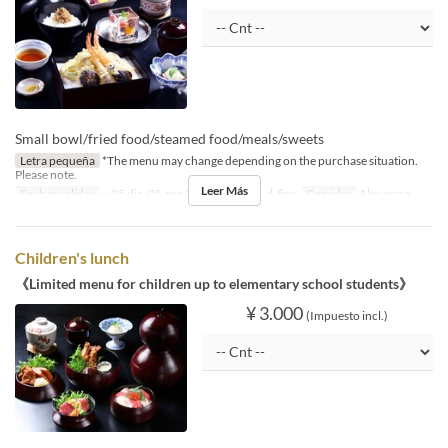
Small bowl/fried food/steamed food/meals/sweets
Letra pequeña
*The menu may change depending on the purchase situation.
Please note.
Leer Más
Fechas validas
~ 25 dic, 05 ene 2027 ~
Día
s, d, fies
Comidas
Almuerzo
Children's lunch
《Limited menu for children up to elementary school students》
¥ 3.000
(Impuesto incl.)