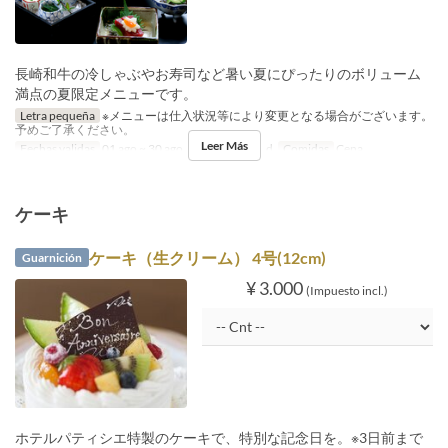
長崎和牛の冷しゃぶやお寿司など暑い夏にぴったりのボリューム
満点の夏限定メニューです。
Letra pequeña
※メニューは仕入状況等により変更となる場合がございます。
予めご了承ください。
Leer Más
Fechas validas
01 ago ~ 30 ago
Día
ma, j, v, s, d
Comidas
Cena
ケーキ
ケーキ（生クリーム） 4号(12cm)
Guarnición
¥ 3.000
(Impuesto incl.)
ホテルパティシエ特製のケーキで、特別な記念日を。※3日前まで