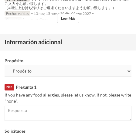
ご入力をお願い致します。
（※衛生上お持ち帰りはご遠慮くださいますようお願い致します。）
Fechas validas
~ 13 nov, 15 nov ~ 29 dic, 05 ene 2027 ~
Leer Más
Comidas
Almuerzo, Cena
Información adicional
Propósito
Pregunta 1
Nec
If you have any food allergies, please let us know. If not, please write
"none".
Solicitudes