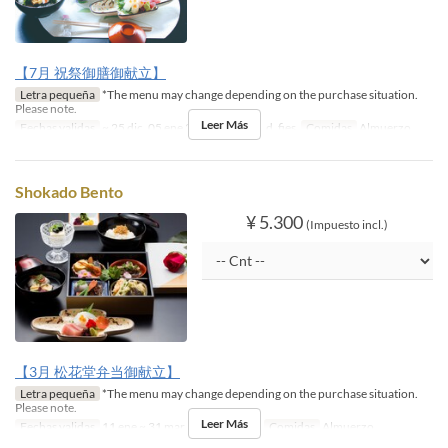
【7月 祝祭御膳御献立】
Letra pequeña
*The menu may change depending on the purchase situation.
Please note.
Leer Más
Fechas validas
~ 25 dic, 05 ene 2027 ~
Día
s, d, fies
Comidas
Almuerzo
Shokado Bento
¥ 5.300
(Impuesto incl.)
【3月 松花堂弁当御献立】
Letra pequeña
*The menu may change depending on the purchase situation.
Please note.
Leer Más
Fechas validas
11 ene ~ 31 mar
Día
s, d, fies
Comidas
Almuerzo