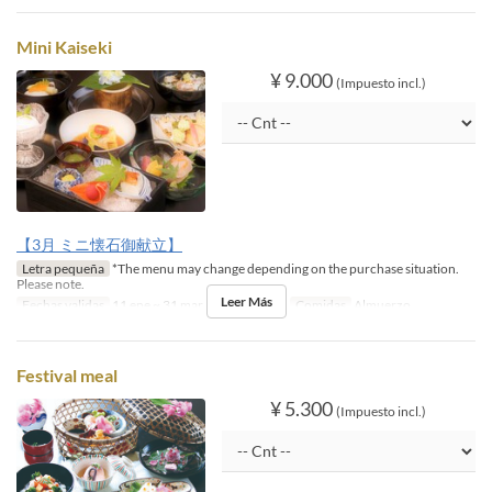
Mini Kaiseki
¥ 9.000
(Impuesto incl.)
【3月 ミニ懐石御献立】
Letra pequeña
*The menu may change depending on the purchase situation.
Please note.
Leer Más
Fechas validas
11 ene ~ 31 mar
Día
s, d, fies
Comidas
Almuerzo
Festival meal
¥ 5.300
(Impuesto incl.)