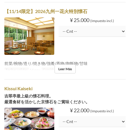
【11/14限定】2026九州一花火特別懐石
¥ 25.000
(Impuesto incl.)
前菜/椀物/造り/焼き物/強肴/蓋物/御飯物/甘味
Leer Más
Fechas validas
14 nov
Comidas
Cena
Kissui Kaiseki
吉翠亭最上級の懐石料理。
厳選食材を活かした京懐石をご賞味ください。
¥ 22.000
(Impuesto incl.)