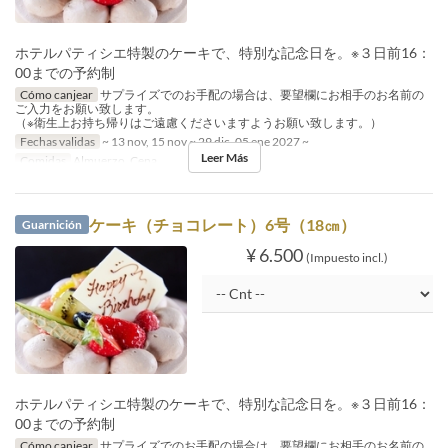
ホテルパティシエ特製のケーキで、特別な記念日を。※３日前16：
00までの予約制
Cómo canjear
サプライズでのお手配の場合は、要望欄にお相手のお名前の
ご入力をお願い致します。
（※衛生上お持ち帰りはご遠慮くださいますようお願い致します。）
Fechas validas
~ 13 nov, 15 nov ~ 29 dic, 05 ene 2027 ~
Leer Más
Comidas
Almuerzo, Cena
ケーキ（チョコレート）6号（18㎝）
Guarnición
¥ 6.500
(Impuesto incl.)
ホテルパティシエ特製のケーキで、特別な記念日を。※３日前16：
00までの予約制
Cómo canjear
サプライズでのお手配の場合は、要望欄にお相手のお名前の