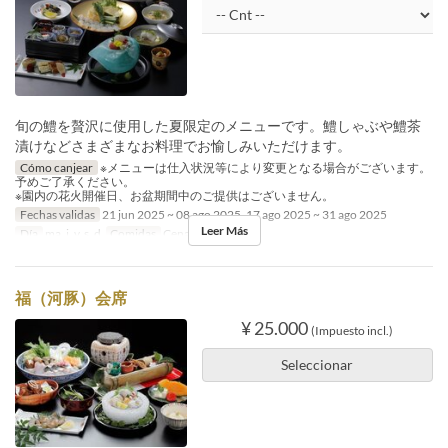
旬の鱧を贅沢に使用した夏限定のメニューです。鱧しゃぶや鱧茶
漬けなどさまざまなお料理でお愉しみいただけます。
Cómo canjear
※メニューは仕入状況等により変更となる場合がございます。
予めご了承ください。
※園内の花火開催日、お盆期間中のご提供はございません。
Fechas validas
21 jun 2025 ~ 08 ago 2025, 17 ago 2025 ~ 31 ago 2025
Leer Más
Día
ma, j, v, s, d
Comidas
Cena
福（河豚）会席
¥ 25.000
(Impuesto incl.)
Seleccionar