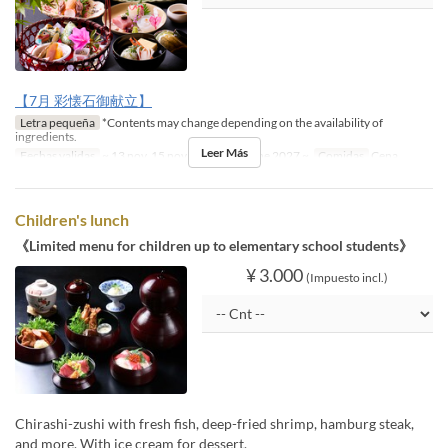
【7月 彩懐石御献立】
Letra pequeña
*Contents may change depending on the availability of
ingredients.
Leer Más
Fechas validas
~ 13 nov, 15 nov ~ 25 dic, 05 ene 2027 ~
Comidas
Cena
Children's lunch
《Limited menu for children up to elementary school students》
¥ 3.000
(Impuesto incl.)
Chirashi-zushi with fresh fish, deep-fried shrimp, hamburg steak,
and more. With ice cream for dessert.