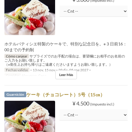
(Impuesto incl.)
ホテルパティシエ特製のケーキで、特別な記念日を。※３日前16：
00までの予約制
Cómo canjear
サプライズでのお手配の場合は、要望欄にお相手のお名前の
ご入力をお願い致します。
（※衛生上お持ち帰りはご遠慮くださいますようお願い致します。）
Fechas validas
~ 13 nov, 15 nov ~ 29 dic, 05 ene 2027 ~
Leer Más
Comidas
Almuerzo, Cena
ケーキ（チョコレート）5号（15㎝）
Guarnición
¥ 4.500
(Impuesto incl.)