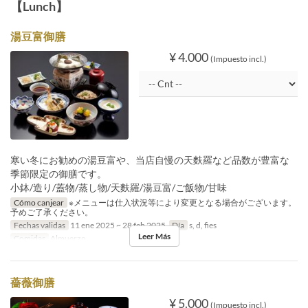
【Lunch】
湯豆富御膳
¥ 4.000
(Impuesto incl.)
寒い冬にお勧めの湯豆富や、当店自慢の天麩羅など品数が豊富な
季節限定の御膳です。
小鉢/造り/蓋物/蒸し物/天麩羅/湯豆富/ご飯物/甘味
Cómo canjear
※メニューは仕入状況等により変更となる場合がございます。
予めご了承ください。
Fechas validas
11 ene 2025 ~ 28 feb 2025
Día
s, d, fies
Leer Más
Comidas
Almuerzo
薔薇御膳
¥ 5.000
(Impuesto incl.)