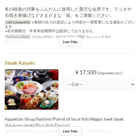
冬の味覚の河豚をふんだんに使用した贅沢な会席です。てっさや
石焼き唐揚げなどさまざまな「福」をご堪能ください。
Letra pequeña
※食材の仕入れ状況により内容が一部変更になる場合がござい
ます。
※花火開催日、年末年始期間中は提供しておりません。
Fechas validas
25 ene 2024 ~ 29 feb 2024
Día
ma, j, v, s, d, fies
Leer Más
Comidas
Cena
Steak Kaiseki
¥ 17.500
(Impuesto incl.)
Appetizer/Soup/Sashimi/Poiret of local fish/Wagyu beef steak
(Abalone steak)/Rice dish/Dessert
Leer Más
Fechas validas
07 oct 2023
Día
ma, j, v, s, d, fies
Comidas
Cena