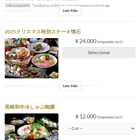
Letra pequeña
*Limited to children up to elementary school age
Leer Más
Fechas validas
~ 25 dic, 05 ene 2027 ~
Comidas
Cena
2025クリスマス特別ステーキ懐石
¥ 24.000
(Impuesto incl.)
Seleccionar
Leer Más
Fechas validas
13 dic 2025 ~ 25 dic 2025
Comidas
Cena
長崎和牛冷しゃぶ御膳
¥ 12.000
(Impuesto incl.)