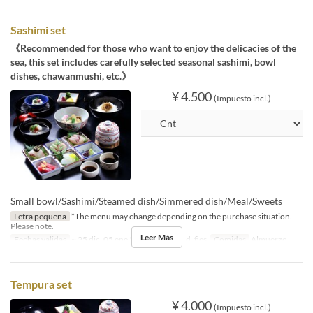
Sashimi set
《Recommended for those who want to enjoy the delicacies of the
sea, this set includes carefully selected seasonal sashimi, bowl
dishes, chawanmushi, etc.》
¥ 4.500
(Impuesto incl.)
Small bowl/Sashimi/Steamed dish/Simmered dish/Meal/Sweets
Letra pequeña
*The menu may change depending on the purchase situation.
Please note.
Leer Más
Fechas validas
~ 25 dic, 05 ene 2027 ~
Día
s, d, fies
Comidas
Almuerzo
Tempura set
¥ 4.000
(Impuesto incl.)