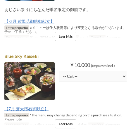
あじさい祭りにちなんだ季節限定の御膳です。
【６月 紫陽花御膳御献立】
Letra pequeña
※メニューは仕入状況等により変更となる場合がございます。
予めご了承ください。
Leer Más
Fechas validas
01 jun 2024 ~ 30 jun 2024
Día
v, s, d
Comidas
Almuerzo
Blue Sky Kaiseki
¥ 10.000
(Impuesto incl.)
【7月 蒼天懐石御献立】
Letra pequeña
*The menu may change depending on the purchase situation.
Please note.
Leer Más
Fechas validas
~ 25 dic, 05 ene 2027 ~
Día
s, d, fies
Comidas
Almuerzo