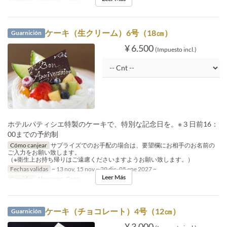
Comidas
Almuerzo, Cena
ケーキ（生クリーム）6号（18㎝）
Guarnición
¥ 6.500
(Impuesto incl.)
ホテルパティシエ特製のケーキで、特別な記念日を。※３日前16：
00までの予約制
Cómo canjear
サプライズでのお手配の場合は、要望欄にお相手のお名前の
ご入力をお願い致します。
（※衛生上お持ち帰りはご遠慮くださいますようお願い致します。）
Fechas validas
~ 13 nov, 15 nov ~ 29 dic, 05 ene 2027 ~
Leer Más
Comidas
Almuerzo, Cena
ケーキ（チョコレート）4号（12㎝）
Guarnición
¥ 3.000