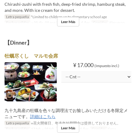
Chirashi-zushi with fresh fish, deep-fried shrimp, hamburg steak,
and more. With ice cream for dessert.
Letra pequeña
*Limited to children up to elementary school age
Leer Más
Fechas validas
~ 25 dic, 05 ene 2027 ~
Día
s, d, fies
Comidas
Almuerzo
【Dinner】
牡蠣尽くし マルモ会席
¥ 17.000
(Impuesto incl.)
九十九島産の牡蠣を色々な調理法でお愉しみいただける冬限定メ
ニューです。
詳細はこちら
Letra pequeña
※花火開催日、年末年始期間中は提供しておりません。
Leer Más
Fechas validas
17 feb ~ 28 feb
Día
ma, j, v, s, d, fies
Comidas
Cena