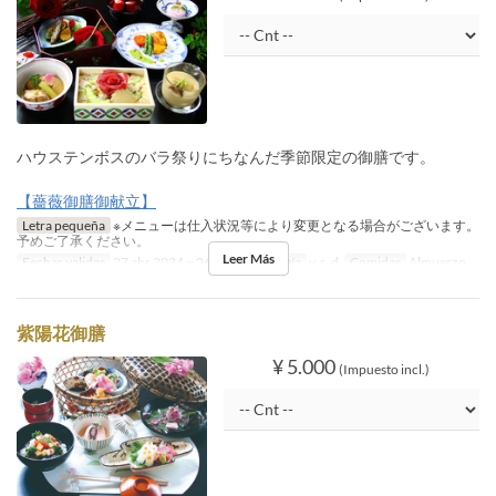
ハウステンボスのバラ祭りにちなんだ季節限定の御膳です。
【薔薇御膳御献立】
Letra pequeña
※メニューは仕入状況等により変更となる場合がございます。
予めご了承ください。
Leer Más
Fechas validas
27 abr 2024 ~ 26 may 2024
Día
v, s, d
Comidas
Almuerzo
紫陽花御膳
¥ 5.000
(Impuesto incl.)