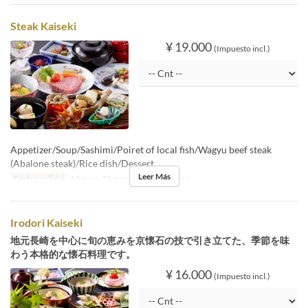
Steak Kaiseki
¥ 19.000
(Impuesto incl.)
Appetizer/Soup/Sashimi/Poiret of local fish/Wagyu beef steak
(Abalone steak)/Rice dish/Dessert
Leer Más
Fechas validas
10 ene ~ 31 mar
Comidas
Cena
Irodori Kaiseki
地元長崎を中心に旬の恵みを京懐石の技で引き立てた、季節を味
わう本格的な懐石料理です。
¥ 16.000
(Impuesto incl.)