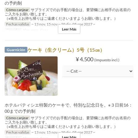
の予約制
Cómo canjear
サプライズでのお手配の場合は、要望欄にお相手のお名前の
ご入力をお願い致します。
（※衛生上お持ち帰りはご遠慮くださいますようお願い致します。）
Fechas validas
~ 13 nov, 15 nov ~ 29 dic, 05 ene 2027 ~
Leer Más
Comidas
Almuerzo, Cena
ケーキ（生クリーム）5号（15㎝）
Guarnición
¥ 4.500
(Impuesto incl.)
ホテルパティシエ特製のケーキで、特別な記念日を。※３日前16：
00までの予約制
Cómo canjear
サプライズでのお手配の場合は、要望欄にお相手のお名前の
ご入力をお願い致します。
（※衛生上お持ち帰りはご遠慮くださいますようお願い致します。）
Fechas validas
~ 13 nov, 15 nov ~ 29 dic, 05 ene 2027 ~
Leer Más