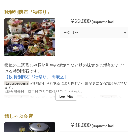
秋特別懐石『秋祭り』
¥ 23.000
(Impuesto incl.)
松茸の土瓶蒸しや長崎和牛の鋤焼きなど秋の味覚をご堪能いただ
ける特別懐石です。
【秋 特別懐石「秋祭り」 御献立】
Letra pequeña
※食材の仕入れ状況により内容が一部変更になる場合がござい
ます。
※花火開催日、特定日でのご提供はございません。
Leer Más
Fechas validas
16 nov 2025 ~ 30 nov 2025
Día
ma, j, v, s, d
Comidas
Cena
鱧しゃぶ会席
¥ 18.000
(Impuesto incl.)