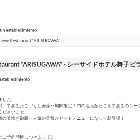
 un establecimiento
e Restaurant “ARISUGAWA” - シーサイドホテル舞子
establecimiento
ました。
製 半夏生たこづくし会席‥期間限定！旬の地元産たこを半夏生のシー
くださいませ。
種の釜炊き御膳‥人気の釜飯がセットメニューになって新登場！
のご予約時間につきまして】