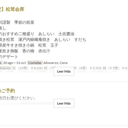
定】松茸会席
】
川謹製 季節の前菜
蒸し
のおすすめ二種盛り あしらい 土佐醬油
焼き松茸 瀬戸内鰆幽庵焼き あしらい すだち
県産牛すき焼き小鍋 松茸 玉子
釜炊き御飯 香の物 赤出汁
のデザート
s
20 ago ~ 31 oct
Comidas
Almuerzo, Cena
Asiento
松（20畳）￥8,000, 桜（7畳）￥3,000, 竹（8畳）￥3,500, 桃（9.5畳）￥4,0
Leer Más
 桐（10畳）￥4,000, 栃（8名様）￥4,000, 濤声庵（6名様）￥10,000, テーブル
のご予約
当日お選びください。
Leer Más
uerzo, Cena
Categoría de Asiento
テーブル