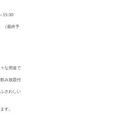
。
15:30
す。（最終予
様々な用途で
。飲み放題付
にふさわしい
きます。