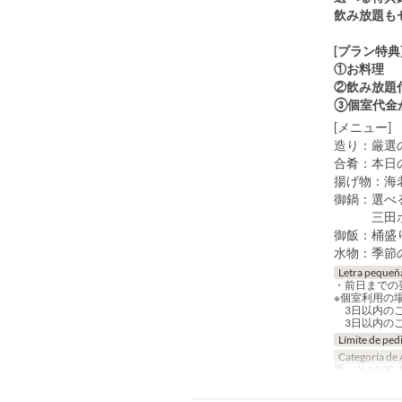
飲み放題も
[プラン特典
①お料理
②飲み放題
③個室代金
[メニュー]
造り：厳選
合肴：本日
揚げ物：海
御鍋：選べ
三田ポー
御飯：桶盛
水物：季節
Letra pequeñ
・前日までの
※個室利用の
3日以内のご
3日以内のご
Límite de ped
Categoría de 
畳）￥4,000,