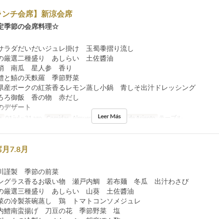
ランチ会席】新涼会席
定季節の会席料理☆
】
サラダだいだいジュレ掛け 玉蜀黍摺り流し
の厳選二種盛り あしらい 土佐醬油
蛸 南瓜 星人参 香り
鱧と鱚の天麩羅 季節野菜
県産ポークの紅茶香るレモン蒸し小鍋 青しそ出汁ドレッシング
ろろ御飯 香の物 赤だし
のデザート
Leer Más
s
01 jul ~ 31 ago
Comidas
Almuerzo
Categoría de Asiento
テーブル
月7.8月
】
川謹製 季節の前菜
ングラス香るお吸い物 瀬戸内鯛 若布麺 冬瓜 出汁わさび
の厳選三種盛り あしらい 山葵 土佐醬油
菜の冷製茶碗蒸し 鶏 トマトコンソメジュレ
内鱧南蛮揚げ 刀豆の花 季節野菜 塩