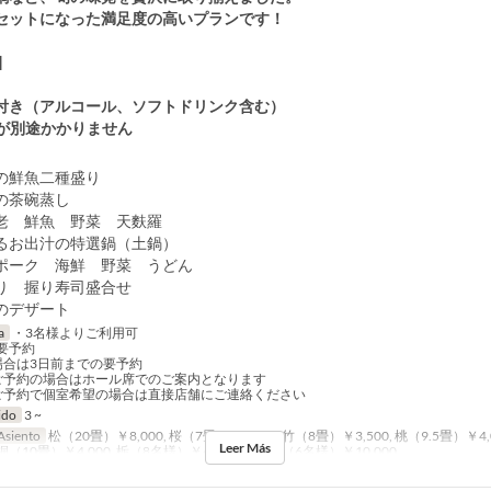
セットになった満足度の高いプランです！
]
付き（アルコール、ソフトドリンク含む）
が別途かかりません
の鮮魚二種盛り
の茶碗蒸し
老 鮮魚 野菜 天麩羅
るお出汁の特選鍋（土鍋）
ク 海鮮 野菜 うどん
り 握り寿司盛合せ
のデザート
a
・3名様よりご利用可
要予約
場合は3日前までの要予約
予約の場合はホール席でのご案内となります
予約で個室希望の場合は直接店舗にご連絡ください
ido
3 ~
Asiento
松（20畳）￥8,000, 桜（7畳）￥3,000, 竹（8畳）￥3,500, 桃（9.5畳）￥4,0
Leer Más
 桐（10畳）￥4,000, 栃（8名様）￥4,000, 濤声庵（6名様）￥10,000