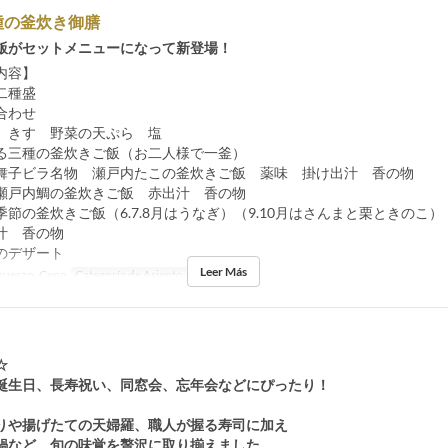
種の釜炊き御膳
飯がセットメニューになって新登場！
内容】
二種盛
合わせ
 きす 野菜の天ぷら 塩
る三種の釜炊きご飯（お二人様で一釜）
ラ名物 瀬戸内たこの釜炊きご飯 薬味 掛け出汁 香の物
鯛の釜炊きご飯 赤出汁 香の物
炊きご飯（6.7.8月はうなぎ）（9.10月はさんまと栗ときのこ）
 香の物
のデザート
Leer Más
uerzo, Cena
Categoría de Asiento
テーブル
☆
誕生日、長寿祝い、同窓会、忘年会などにぴったり！
りや揚げたての天婦羅、職人が握る寿司に加え
鍋など、旬の味覚を贅沢に取り揃えました。