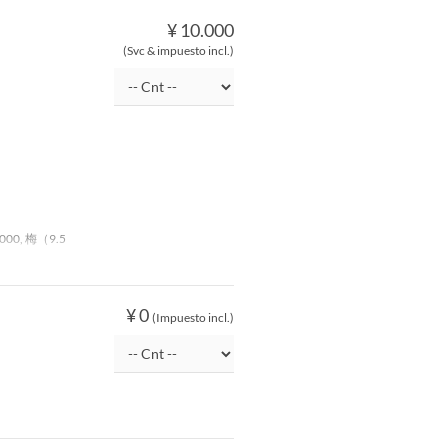
¥ 10.000
(Svc & impuesto incl.)
00, 梅（9.5
¥ 0
(Impuesto incl.)