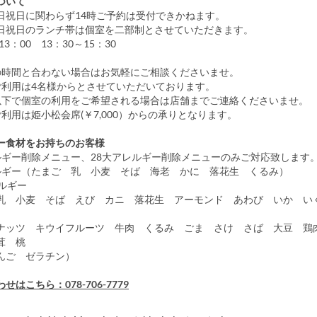
ついて
祝日に関わらず14時ご予約は受付できかねます。
祝日のランチ帯は個室を二部制とさせていただきます。
3：00 13：30～15：30
時間と合わない場合はお気軽にご相談くださいませ。
利用は4名様からとさせていただいております。
で個室の利用をご希望される場合は店舗までご連絡くださいませ。
利用は姫小松会席(￥7,000）からの承りとなります。
ー食材をお持ちのお客様
ギー削除メニュー、28大アレルギー削除メニューのみご対応致します
ギー（たまご 乳 小麦 そば 海老 かに 落花生 くるみ）
ルギー
乳 小麦 そば えび カニ 落花生 アーモンド あわび いか い
ッツ キウイフルーツ 牛肉 くるみ ごま さけ さば 大豆 
茸 桃
ご ゼラチン）
はこちら：078-706-7779