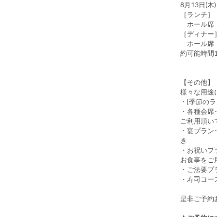
8月13日(
［ランチ］
ホール席：①11
［ディナー
ホール席：①
約可能時間1
【その他】
様々な用途
・[季節のラ
・各種会席
ご利用頂い
・宴プラン
き
・お祝いプ
お食事をご
・ご法要プ
・寿司コー
是非ご予約