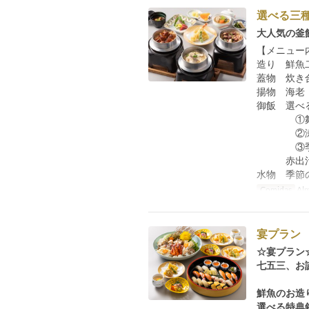
選べる三
大人気の釜
【メニュー
造り 鮮魚
蓋物 炊き
揚物 海老
御飯 選べ
①舞子ビ
②瀬戸内
③季節の釜
赤出汁
水物 季節
Comidas
Alm
宴プラン
☆宴プラン
七五三、お
鮮魚のお造
選べる特典