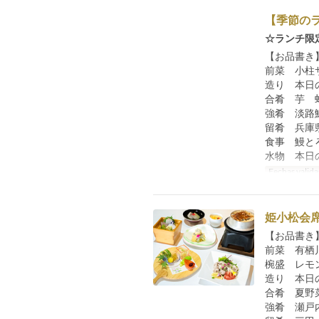
【季節の
☆ランチ限
【お品書き
前菜 小柱
造り 本日
合肴 芋 
強肴 淡路
留肴 兵庫
食事 鰻と
水物 本日
Fechas valida
姫小松会席
【お品書き
前菜 有栖
椀盛 レモ
造り 本日
合肴 夏野
強肴 瀬戸