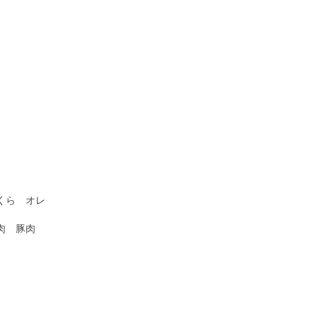
。
くら オレ
鶏肉 豚肉