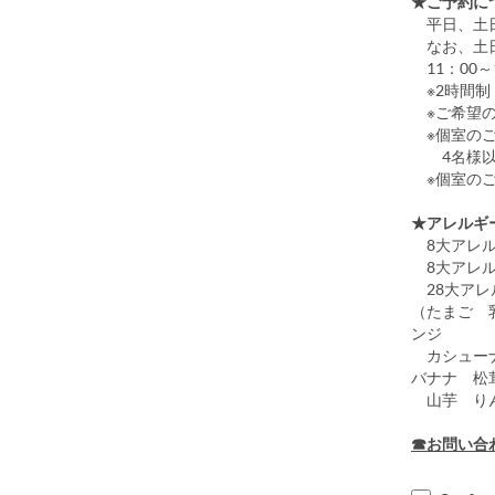
★ご予約に
平日、土日
なお、土日
11：00～1
※2時間制
※ご希望の
※個室のご
4名様以下
※個室のご
★アレルギ
8大アレル
8大アレル
28大アレ
（たまご 
ンジ
カシューナ
バナナ 松
山芋 りん
☎お問い合わせ