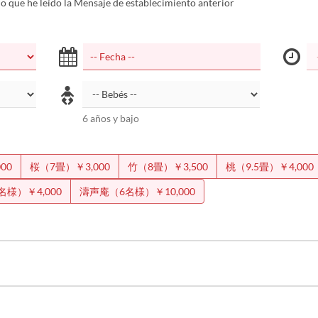
 que he leído la Mensaje de establecimiento anterior
6 años y bajo
00
桜（7畳）￥3,000
竹（8畳）￥3,500
桃（9.5畳）￥4,000
名様）￥4,000
濤声庵（6名様）￥10,000