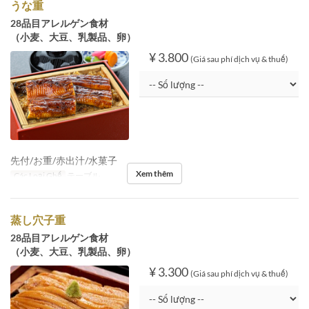
うな重
28品目アレルゲン食材
（小麦、大豆、乳製品、卵）
¥ 3.800
(Giá sau phí dịch vụ & thuế)
先付/お重/赤出汁/水菓子
Xem thêm
Các Loại Ghế
テーブル
蒸し穴子重
28品目アレルゲン食材
（小麦、大豆、乳製品、卵）
¥ 3.300
(Giá sau phí dịch vụ & thuế)