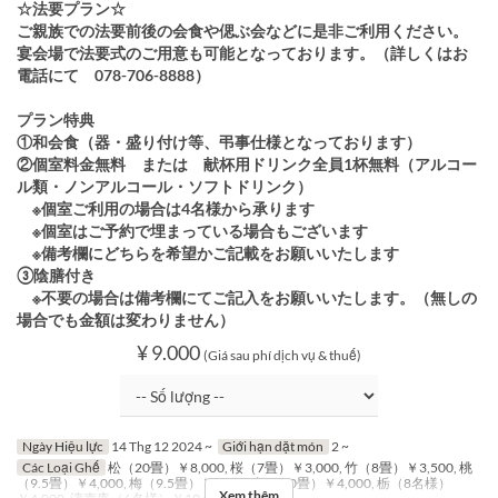
☆法要プラン☆
ご親族での法要前後の会食や偲ぶ会などに是非ご利用ください。
宴会場で法要式のご用意も可能となっております。（詳しくはお
電話にて 078-706-8888）
プラン特典
①和会食（器・盛り付け等、弔事仕様となっております）
②個室料金無料 または 献杯用ドリンク全員1杯無料（アルコー
ル類・ノンアルコール・ソフトドリンク）
※個室ご利用の場合は4名様から承ります
※個室はご予約で埋まっている場合もございます
※備考欄にどちらを希望かご記載をお願いいたします
③陰膳付き
※不要の場合は備考欄にてご記入をお願いいたします。（無しの
場合でも金額は変わりません）
¥ 9.000
(Giá sau phí dịch vụ & thuế)
Ngày Hiệu lực
14 Thg 12 2024 ~
Giới hạn dặt món
2 ~
Các Loại Ghế
松（20畳）￥8,000, 桜（7畳）￥3,000, 竹（8畳）￥3,500, 桃
（9.5畳）￥4,000, 梅（9.5畳）￥4,000, 桐（10畳）￥4,000, 栃（8名様）
Xem thêm