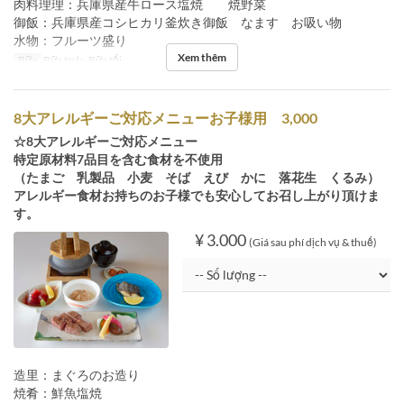
肉料理理：兵庫県産牛ロース塩焼 焼野菜
御飯：兵庫県産コシヒカリ釜炊き御飯 なます お吸い物
水物：フルーツ盛り
Xem thêm
Bữa
Bữa trưa, Bữa tối
8大アレルギーご対応メニューお子様用 3,000
☆8大アレルギーご対応メニュー
特定原材料7品目を含む食材を不使用
（たまご 乳製品 小麦 そば えび かに 落花生 くるみ）
アレルギー食材お持ちのお子様でも安心してお召し上がり頂けま
す。
¥ 3.000
(Giá sau phí dịch vụ & thuế)
造里：まぐろのお造り
焼肴：鮮魚塩焼