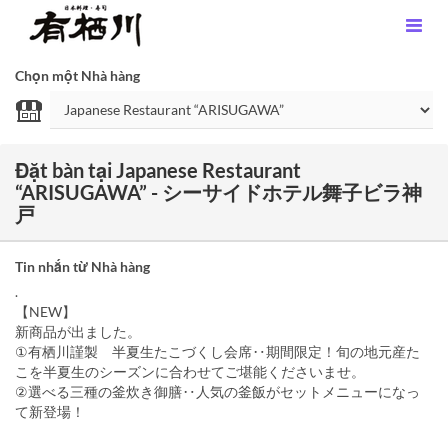
Chọn một Nhà hàng
Đặt bàn tại Japanese Restaurant
“ARISUGAWA” - シーサイドホテル舞子ビラ神
戸
Tin nhắn từ Nhà hàng
.
【NEW】
新商品が出ました。
①有栖川謹製 半夏生たこづくし会席‥期間限定！旬の地元産た
こを半夏生のシーズンに合わせてご堪能くださいませ。
②選べる三種の釜炊き御膳‥人気の釜飯がセットメニューになっ
て新登場！