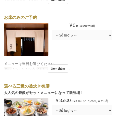
￥4,000, 濤声庵（6名様）￥10,000, テーブル
お席のみのご予約
¥ 0
(Giá sau thuế)
メニューは当日お選びください。
Xem thêm
Bữa
Bữa trưa, Bữa tối
Các Loại Ghế
テーブル
選べる三種の釜炊き御膳
大人気の釜飯がセットメニューになって新登場！
¥ 3.600
(Giá sau phí dịch vụ & thuế)