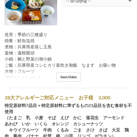
造里：季節の三種盛り
焼肴：鮮魚塩焼
煮物：兵庫県産蒸し玉葱
蓋物：蓮根饅頭
小鍋：鯛と野菜の潮小鍋
ご飯：兵庫県産コシヒカリ釜炊き御飯 なます お吸い物
水物：フルーツ
Xem thêm
Bữa
Bữa trưa, Bữa tối
28大アレルギーご対応メニュー お子様 3,000
特定原材料7品目＋特定原材料に準ずるもの21品目を含む食材を不
使用
（たまご 乳 小麦 そば えび かに 落花生 アーモンド
あわび いか いくら オレンジ カシューナッツ
キウイフルーツ 牛肉 くるみ ごま さけ さば 大豆 鶏
肉 豚肉 バナナ 松茸 桃 山芋 リンゴ ゼラチン）