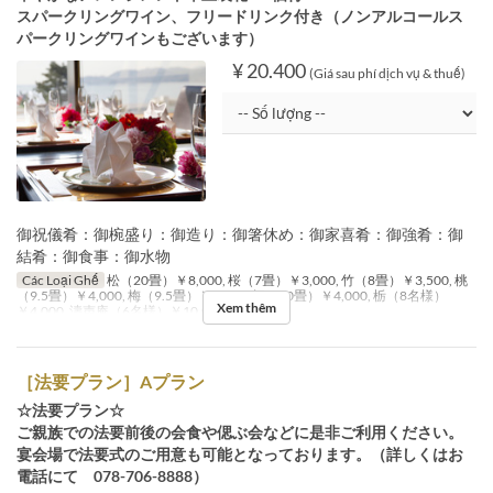
スパークリングワイン、フリードリンク付き（ノンアルコールス
パークリングワインもございます）
¥ 20.400
(Giá sau phí dịch vụ & thuế)
御祝儀肴：御椀盛り：御造り：御箸休め：御家喜肴：御強肴：御
結肴：御食事：御水物
Các Loại Ghế
松（20畳）￥8,000, 桜（7畳）￥3,000, 竹（8畳）￥3,500, 桃
（9.5畳）￥4,000, 梅（9.5畳）￥4,000, 桐（10畳）￥4,000, 栃（8名様）
Xem thêm
￥4,000, 濤声庵（6名様）￥10,000
［法要プラン］Aプラン
☆法要プラン☆
ご親族での法要前後の会食や偲ぶ会などに是非ご利用ください。
宴会場で法要式のご用意も可能となっております。（詳しくはお
電話にて 078-706-8888）