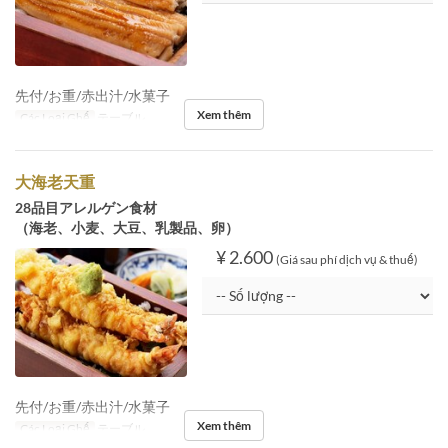
先付/お重/赤出汁/水菓子
Xem thêm
Các Loại Ghế
テーブル
大海老天重
28品目アレルゲン食材
（海老、小麦、大豆、乳製品、卵）
¥ 2.600
(Giá sau phí dịch vụ & thuế)
先付/お重/赤出汁/水菓子
Xem thêm
Các Loại Ghế
テーブル