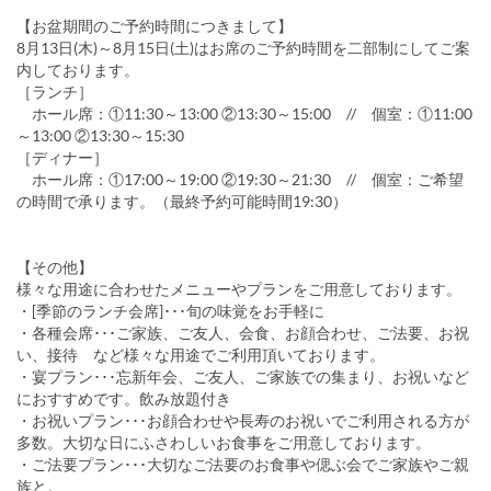
【お盆期間のご予約時間につきまして】
8月13日(木)～8月15日(土)はお席のご予約時間を二部制にしてご案
内しております。
［ランチ］
ホール席：①11:30～13:00 ②13:30～15:00 // 個室：①11:00
～13:00 ②13:30～15:30
［ディナー］
ホール席：①17:00～19:00 ②19:30～21:30 // 個室：ご希望
の時間で承ります。（最終予約可能時間19:30）
【その他】
様々な用途に合わせたメニューやプランをご用意しております。
・[季節のランチ会席]･･･旬の味覚をお手軽に
・各種会席･･･ご家族、ご友人、会食、お顔合わせ、ご法要、お祝
い、接待 など様々な用途でご利用頂いております。
・宴プラン･･･忘新年会、ご友人、ご家族での集まり、お祝いなど
におすすめです。飲み放題付き
・お祝いプラン･･･お顔合わせや長寿のお祝いでご利用される方が
多数。大切な日にふさわしいお食事をご用意しております。
・ご法要プラン･･･大切なご法要のお食事や偲ぶ会でご家族やご親
族と。