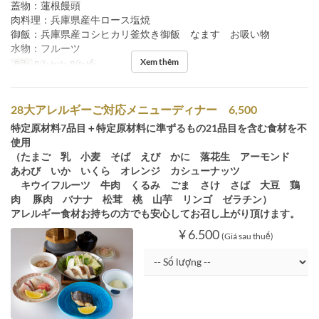
蓋物：蓮根饅頭
肉料理：兵庫県産牛ロース塩焼
御飯：兵庫県産コシヒカリ釜炊き御飯 なます お吸い物
水物：フルーツ
Xem thêm
Bữa
Bữa trưa, Bữa tối
28大アレルギーご対応メニューディナー 6,500
特定原材料7品目＋特定原材料に準ずるもの21品目を含む食材を不
使用
（たまご 乳 小麦 そば えび かに 落花生 アーモンド
あわび いか いくら オレンジ カシューナッツ
キウイフルーツ 牛肉 くるみ ごま さけ さば 大豆 鶏
肉 豚肉 バナナ 松茸 桃 山芋 リンゴ ゼラチン）
アレルギー食材お持ちの方でも安心してお召し上がり頂けます。
¥ 6.500
(Giá sau thuế)