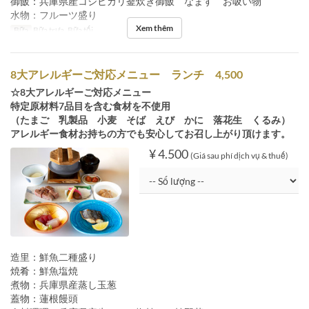
御飯：兵庫県産コシヒカリ釜炊き御飯 なます お吸い物
水物：フルーツ盛り
Xem thêm
Bữa
Bữa trưa, Bữa tối
8大アレルギーご対応メニュー ランチ 4,500
☆8大アレルギーご対応メニュー
特定原材料7品目を含む食材を不使用
（たまご 乳製品 小麦 そば えび かに 落花生 くるみ）
アレルギー食材お持ちの方でも安心してお召し上がり頂けます。
¥ 4.500
(Giá sau phí dịch vụ & thuế)
造里：鮮魚二種盛り
焼肴：鮮魚塩焼
煮物：兵庫県産蒸し玉葱
蓋物：蓮根饅頭