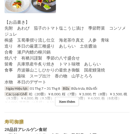
【お品書き】
先附 あわび 茄子のトマト塩こうじ漬け 季節野菜 コンソメ
ジュレ
椀盛 玉蜀黍摺り流し仕立 海老茶巾真丈 人参 青味
造り 本日の厳選三種盛り あしらい 土佐醬油
合肴 瀬戸内鱧の柳川鍋
焼八寸 有栖川謹製 季節の八寸盛合せ
留肴 兵庫県産牛炙り焼き トマト味噌 あしらい
食事 丹波篠山こしひかりの釜炊き御飯 国産鰻蒲焼
薬味 スープ出汁 香の物 山芋とろろ
水物 本日のデザート
Ngày Hiệu lực
01 Thg 7 ~ 31 Thg 8
Bữa
Bữa trưa, Bữa tối
Các Loại Ghế
松（20畳）￥8,000, 桜（7畳）￥3,000, 竹（8畳）￥3,500, 桃
（9.5畳）￥4,000, 梅（9.5畳）￥4,000, 桐（10畳）￥4,000, 栃（8名様）
Xem thêm
￥4,000, 濤声庵（6名様）￥10,000, テーブル
寿司御膳
28品目アレルゲン食材