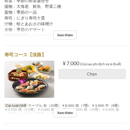
前菜：季節の前菜盛合せ
揚物：大海老 鮮魚 野菜二種
蓋物：季節の一品
寿司：にぎり寿司十貫
汁物：蛤とあおさの味噌汁
水物：季節のデザート
Xem thêm
Ngày Hiệu lực
01 Thg 5 2025 ~
寿司コース【淡路】
¥ 7.000
(Giá sau phí dịch vụ & thuế)
Chọn
Các Loại Ghế
テーブル, 松（20畳）￥8,000, 桜（7畳）￥3,000, 竹（8畳）
￥3,500, 桃（9.5畳）￥4,000, 梅（9.5畳）￥4,000, 桐（10畳）￥4,000, 栃
Xem thêm
（8名様）￥4,000, 濤声庵（6名様）￥10,000