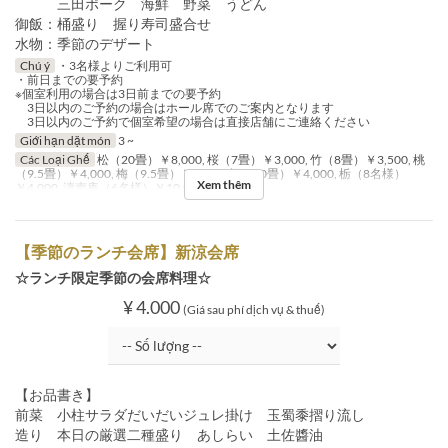
三田ポーク 海鮮 野菜 うどん
御飯：桶盛り 握り寿司盛合せ
水物：季節のデザート
Chú ý
・3名様よりご利用可
・前日までの要予約
※個室利用の場合は3日前までの要予約
3日以内のご予約の場合はホール席でのご案内となります
3日以内のご予約で個室希望の場合は直接店舗にご連絡ください
Giới hạn dặt món
3 ~
Các Loại Ghế
松（20畳）￥8,000, 桜（7畳）￥3,000, 竹（8畳）￥3,500, 桃
（9.5畳）￥4,000, 梅（9.5畳）￥4,000, 桐（10畳）￥4,000, 栃（8名様）
Xem thêm
￥4,000, 濤声庵（6名様）￥10,000
【季節のランチ会席】新涼会席
☆ランチ限定季節の会席料理☆
¥ 4.000
(Giá sau phí dịch vụ & thuế)
【お品書き】
前菜 小柱サラダだいだいジュレ掛け 玉蜀黍摺り流し
造り 本日の厳選二種盛り あしらい 土佐醬油