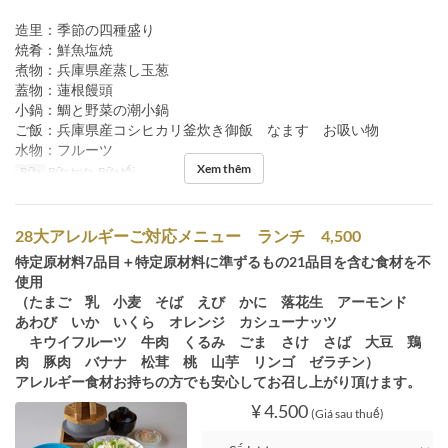
造里：季節の四種盛り
焼肴：鮮魚塩焼
煮物：兵庫県産蒸し玉葱
蓋物：蓮根饅頭
小鍋：鯛と野菜の潮小鍋
ご飯：兵庫県産コシヒカリ釜炊き御飯 なます お吸い物
水物：フルーツ
Xem thêm
Bữa
Bữa trưa, Bữa tối
28大アレルギーご対応メニュー ランチ 4,500
特定原材料7品目＋特定原材料に準ずるもの21品目を含む食材を不
使用
（たまご 乳 小麦 そば えび かに 落花生 アーモンド
あわび いか いくら オレンジ カシューナッツ
キウイフルーツ 牛肉 くるみ ごま さけ さば 大豆 鶏
肉 豚肉 バナナ 松茸 桃 山芋 リンゴ ゼラチン）
アレルギー食材お持ちの方でも安心してお召し上がり頂けます。
¥ 4.500
(Giá sau thuế)