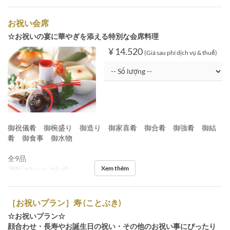
お祝い会席
☆お祝いの宴に華やぎを添える特別な会席料理
¥ 14.520
(Giá sau phí dịch vụ & thuế)
御祝儀肴 御椀盛り 御造り 御家喜肴 御合肴 御強肴 御結
肴 御食事 御水物
全9品
Xem thêm
Bữa
Bữa trưa, Bữa tối
［お祝いプラン］寿 (ことぶき)
☆お祝いプラン☆
顔合わせ・長寿やお誕生日の祝い・その他のお祝い事にぴったり