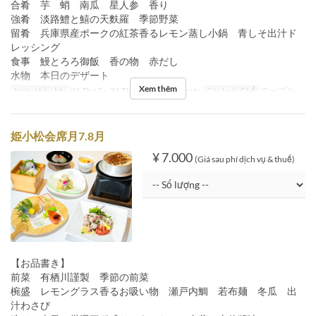
合肴 芋 蛸 南瓜 星人参 香り
強肴 淡路鱧と鱚の天麩羅 季節野菜
留肴 兵庫県産ポークの紅茶香るレモン蒸し小鍋 青しそ出汁ド
レッシング
食事 鰻とろろ御飯 香の物 赤だし
水物 本日のデザート
Xem thêm
Ngày Hiệu lực
01 Thg 7 ~ 31 Thg 8
Bữa
Bữa trưa
Các Loại Ghế
テーブル
姫小松会席月7.8月
¥ 7.000
(Giá sau phí dịch vụ & thuế)
【お品書き】
前菜 有栖川謹製 季節の前菜
椀盛 レモングラス香るお吸い物 瀬戸内鯛 若布麺 冬瓜 出
汁わさび