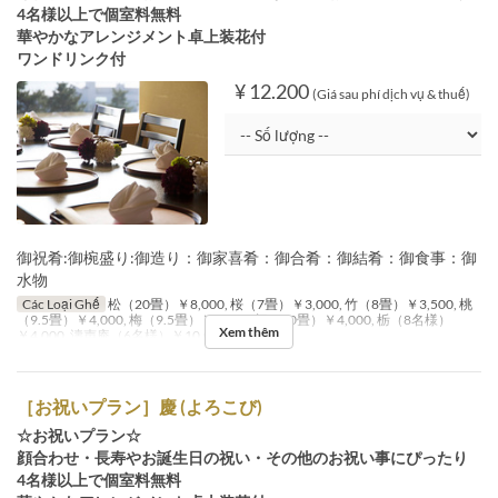
4名様以上で個室料無料
華やかなアレンジメント卓上装花付
ワンドリンク付
¥ 12.200
(Giá sau phí dịch vụ & thuế)
御祝肴:御椀盛り:御造り：御家喜肴：御合肴：御結肴：御食事：御
水物
Các Loại Ghế
松（20畳）￥8,000, 桜（7畳）￥3,000, 竹（8畳）￥3,500, 桃
（9.5畳）￥4,000, 梅（9.5畳）￥4,000, 桐（10畳）￥4,000, 栃（8名様）
Xem thêm
￥4,000, 濤声庵（6名様）￥10,000
［お祝いプラン］慶 (よろこび)
☆お祝いプラン☆
顔合わせ・長寿やお誕生日の祝い・その他のお祝い事にぴったり
4名様以上で個室料無料