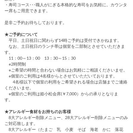
・寿司コース･･･職人がにぎる本格的な寿司をお気軽に。カウンタ
ー席もご用意できます。
是非ご予約お待ちしております。
★ご予約について
平日、土日祝日に関わらず14時ご予約は受付できかねます。
なお、土日祝日のランチ帯は個室を二部制とさせていただきま
す。
11：00～13：00 13：30～15：30
※2時間制
※ご希望の時間と合わない場合はお気軽にご相談くださいませ。
※個室のご利用は4名様からとさせていただいております。
4名様以下で個室の利用をご希望される場合は店舗までご連絡
くださいませ。
※個室のご利用は姫小松会席(￥7,000）からの承りとなりま
す。
★アレルギー食材をお持ちのお客様
8大アレルギー削除メニュー、28大アレルギー削除メニューのみ
ご対応致します。
8大アレルギー（たまご 乳 小麦 そば 海老 かに 落花