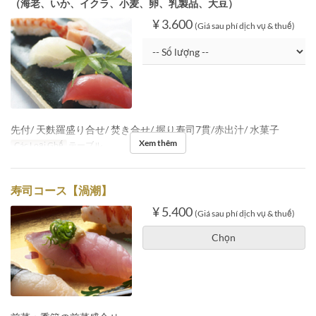
（海老、いか、イクラ、小麦、卵、乳製品、大豆）
¥ 3.600
(Giá sau phí dịch vụ & thuế)
先付/ 天麩羅盛り合せ/ 焚き合せ/ 握り寿司7貫/赤出汁/ 水菓子
Xem thêm
Các Loại Ghế
テーブル
寿司コース【渦潮】
¥ 5.400
(Giá sau phí dịch vụ & thuế)
Chọn