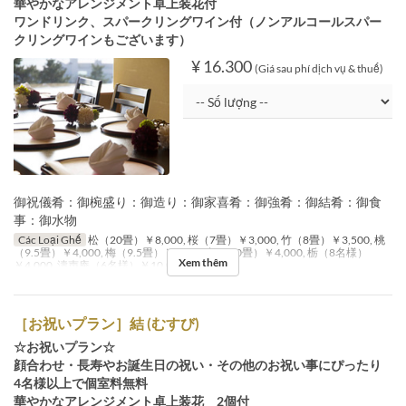
華やかなアレンジメント卓上装花付
ワンドリンク、スパークリングワイン付（ノンアルコールスパー
クリングワインもございます）
¥ 16.300
(Giá sau phí dịch vụ & thuế)
御祝儀肴：御椀盛り：御造り：御家喜肴：御強肴：御結肴：御食
事：御水物
Các Loại Ghế
松（20畳）￥8,000, 桜（7畳）￥3,000, 竹（8畳）￥3,500, 桃
（9.5畳）￥4,000, 梅（9.5畳）￥4,000, 桐（10畳）￥4,000, 栃（8名様）
Xem thêm
￥4,000, 濤声庵（6名様）￥10,000
［お祝いプラン］結 (むすび)
☆お祝いプラン☆
顔合わせ・長寿やお誕生日の祝い・その他のお祝い事にぴったり
4名様以上で個室料無料
華やかなアレンジメント卓上装花 2個付