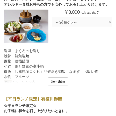
アレルギー食材お持ちの方でも安心してお召し上がり頂けます。
¥ 3.000
(Giá sau thuế)
造里：まぐろのお造り
焼肴：鮮魚塩焼
蓋物：蓮根饅頭
小鍋：鯛と野菜の潮小鍋
御飯：兵庫県産コシヒカリ釜炊き御飯 なます お吸い物
水物：フルーツ
Xem thêm
Bữa
Bữa trưa, Bữa tối
【平日ランチ限定】有栖川御膳
☆平日ランチ限定☆
お手軽に和食を召し上がりたいときに。