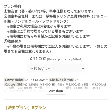
プラン特典
①和会食（器・盛り付け等、弔事仕様となっております）
②個室料金無料 または 献杯用ドリンク全員1杯無料（アルコー
ル類・ノンアルコール・ソフトドリンク）
※個室ご利用の場合は4名様から承ります
※個室はご予約で埋まっている場合もございます
※備考欄にどちらを希望かご記載をお願いいたします
③陰膳付き
※不要の場合は備考欄にてご記入をお願いいたします。（無しの
場合でも金額は変わりません）
¥ 11.000
(Giá sau phí dịch vụ & thuế)
Ngày Hiệu lực
14 Thg 12 2024 ~
Giới hạn dặt món
2 ~
Các Loại Ghế
松（20畳）￥8,000, 桜（7畳）￥3,000, 竹（8畳）￥3,500, 桃
（9.5畳）￥4,000, 梅（9.5畳）￥4,000, 桐（10畳）￥4,000, 栃（8名様）
Xem thêm
￥4,000, 濤声庵（6名様）￥10,000
［法要プラン］Bプラン