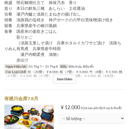
椀盛 明石鯛潮仕立て 揖保乃糸 香り
造り 本日の鮮魚三種 あしらい 土佐醤油
合肴 瀬戸内鱸と淡路たまねぎの揚げ出し
焼肴 淡路鶏の塩焼き 神戸ポークの六甲白荒味噌漬け焼き
留肴 兵庫県産牛の柳川風鍋
食事 国産米の釜炊きごはん
彩りかご
（淡路玉葱しそ漬け 兵庫ホタルイカワサビ漬け 淡路ち
りめん有馬煮 兵庫県産牛時雨
瀬戸内蛸柔煮 漬物）
赤出汁
Ngày Hiệu lực
01 Thg 7 ~ 31 Thg 8
Bữa
Bữa trưa, Bữa tối
Các Loại Ghế
松（20畳）￥8,000, 桜（7畳）￥3,000, 竹（8畳）￥3,500, 桃
（9.5畳）￥4,000, 梅（9.5畳）￥4,000, 桐（10畳）￥4,000, 栃（8名様）
Xem thêm
￥4,000, 濤声庵（6名様）￥10,000, テーブル
有栖川会席7.8月
¥ 12.000
(Giá sau phí dịch vụ & thuế)