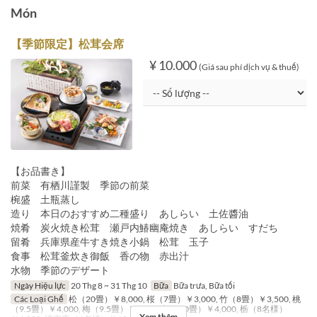
Món
【季節限定】松茸会席
¥ 10.000
(Giá sau phí dịch vụ & thuế)
【お品書き】
前菜 有栖川謹製 季節の前菜
椀盛 土瓶蒸し
造り 本日のおすすめ二種盛り あしらい 土佐醬油
焼肴 炭火焼き松茸 瀬戸内鰆幽庵焼き あしらい すだち
留肴 兵庫県産牛すき焼き小鍋 松茸 玉子
食事 松茸釜炊き御飯 香の物 赤出汁
水物 季節のデザート
Ngày Hiệu lực
20 Thg 8 ~ 31 Thg 10
Bữa
Bữa trưa, Bữa tối
Các Loại Ghế
松（20畳）￥8,000, 桜（7畳）￥3,000, 竹（8畳）￥3,500, 桃
（9.5畳）￥4,000, 梅（9.5畳）￥4,000, 桐（10畳）￥4,000, 栃（8名様）
Xem thêm