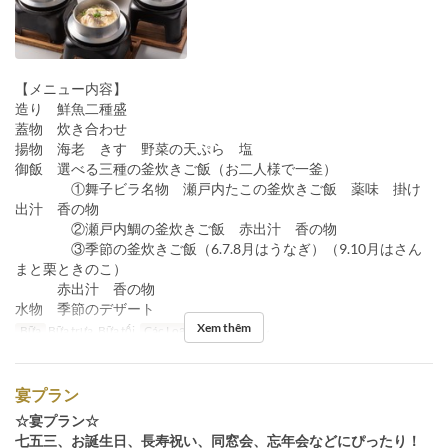
【メニュー内容】
造り 鮮魚二種盛
蓋物 炊き合わせ
揚物 海老 きす 野菜の天ぷら 塩
御飯 選べる三種の釜炊きご飯（お二人様で一釜）
①舞子ビラ名物 瀬戸内たこの釜炊きご飯 薬味 掛け
出汁 香の物
②瀬戸内鯛の釜炊きご飯 赤出汁 香の物
③季節の釜炊きご飯（6.7.8月はうなぎ）（9.10月はさん
まと栗ときのこ）
赤出汁 香の物
水物 季節のデザート
Xem thêm
Bữa
Bữa trưa, Bữa tối
Các Loại Ghế
テーブル
宴プラン
☆宴プラン☆
七五三、お誕生日、長寿祝い、同窓会、忘年会などにぴったり！