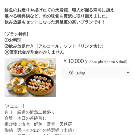
鮮魚のお造りや揚げたての天婦羅、職人が握る寿司に加え
選べる特典鍋など、旬の味覚を贅沢に取り揃えました。
飲み放題もセットになった満足度の高いプランです！
[プラン特典]
①お料理
②飲み放題付き（アルコール、ソフトドリンク含む）
③個室代金が別途かかりません
¥ 10.000
(Giá sau phí dịch vụ & thuế)
[メニュー]
造り：厳選の鮮魚二種盛り
合肴：本日の茶碗蒸し
揚げ物：海老 鮮魚 野菜 天麩羅
御鍋：選べるお出汁の特選鍋（土鍋）