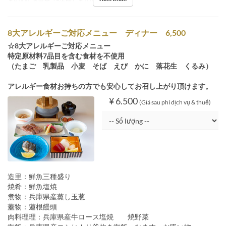
￥4,000, 濤声庵（6名様）￥10,000
8大アレルギーご対応メニュー ディナー 6,500
☆8大アレルギーご対応メニュー
特定原材料7品目を含む食材を不使用
（たまご 乳製品 小麦 そば えび かに 落花生 くるみ）
アレルギー食材お持ちの方でも安心してお召し上がり頂けます。
¥ 6.500
(Giá sau phí dịch vụ & thuế)
造里：鮮魚三種盛り
焼肴：鮮魚塩焼
煮物：兵庫県産蒸し玉葱
蓋物：蓮根饅頭
肉料理理：兵庫県産牛ロース塩焼 焼野菜