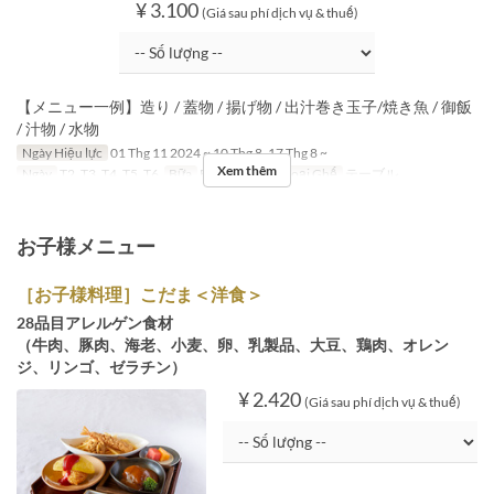
¥ 3.100
(Giá sau phí dịch vụ & thuế)
【メニュー一例】造り / 蓋物 / 揚げ物 / 出汁巻き玉子/焼き魚 / 御飯
/ 汁物 / 水物
Ngày Hiệu lực
01 Thg 11 2024 ~ 10 Thg 8, 17 Thg 8 ~
Xem thêm
Ngày
T2, T3, T4, T5, T6
Bữa
Bữa trưa
Các Loại Ghế
テーブル
お子様メニュー
［お子様料理］こだま＜洋食＞
28品目アレルゲン食材
（牛肉、豚肉、海老、小麦、卵、乳製品、大豆、鶏肉、オレン
ジ、リンゴ、ゼラチン）
¥ 2.420
(Giá sau phí dịch vụ & thuế)