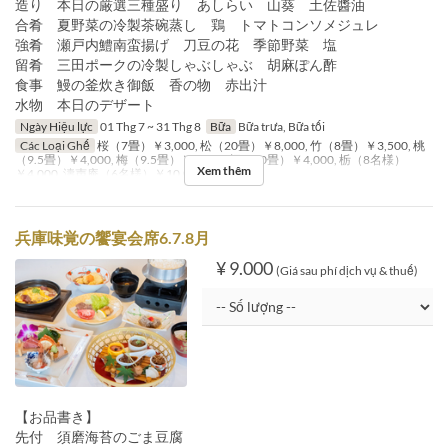
造り 本日の厳選三種盛り あしらい 山葵 土佐醬油
合肴 夏野菜の冷製茶碗蒸し 鶏 トマトコンソメジュレ
強肴 瀬戸内鱧南蛮揚げ 刀豆の花 季節野菜 塩
留肴 三田ポークの冷製しゃぶしゃぶ 胡麻ぽん酢
食事 鰻の釜炊き御飯 香の物 赤出汁
水物 本日のデザート
Ngày Hiệu lực
01 Thg 7 ~ 31 Thg 8
Bữa
Bữa trưa, Bữa tối
Các Loại Ghế
桜（7畳）￥3,000, 松（20畳）￥8,000, 竹（8畳）￥3,500, 桃
（9.5畳）￥4,000, 梅（9.5畳）￥4,000, 桐（10畳）￥4,000, 栃（8名様）
Xem thêm
￥4,000, 濤声庵（6名様）￥10,000, テーブル
兵庫味覚の饗宴会席6.7.8月
¥ 9.000
(Giá sau phí dịch vụ & thuế)
【お品書き】
先付 須磨海苔のごま豆腐