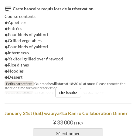
Carte bancaire requis lors de la réservation
Course contents
◆Appetizer
◆Entrées
◆Four kinds of yakitori
◆Grilled vegetables
◆Four kinds of yakitori
◆Intermezzo
◆Yakitori grilled over firewood
◆Rice dishes
◆Noodles
◆Dessert
Petits caractères
Our meals will start at 18:30 all at once. Please come to the
store on time for your reservation.
Lire la suite
Dates de validité
26 juil. 2025 ~ 30 jan., 01 fév. ~ 31 déc. 2027
January 31st (Sat) wabiya×La Kanro Collaboration Dinner
¥ 33 000
(TTC)
Sélectionner