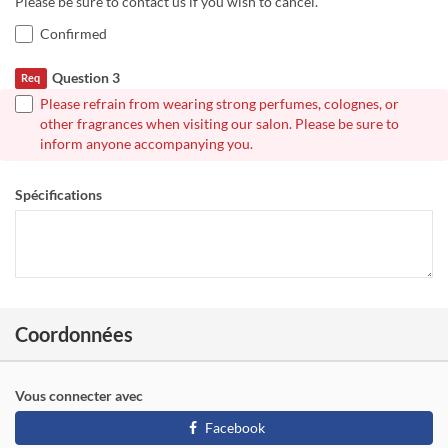
Please be sure to contact us if you wish to cancel.
Confirmed
Question 3
Req
Please refrain from wearing strong perfumes, colognes, or
other fragrances when visiting our salon. Please be sure to
inform anyone accompanying you.
Spécifications
Coordonnées
Vous connecter avec
Facebook