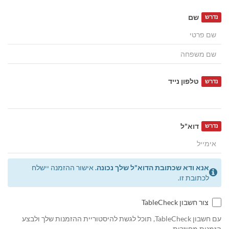
שם
נדרש
טלפון נייד
נדרש
דוא"ל
נדרש
אנא ודא שכתובת הדוא"ל שלך נכונה.
אישור ההזמנה יישלח
לכתובת זו.
צור חשבון TableCheck
עם חשבון TableCheck, תוכל לגשת להיסטוריית ההזמנות שלך ולבצע
הזמנות מחוזרות.