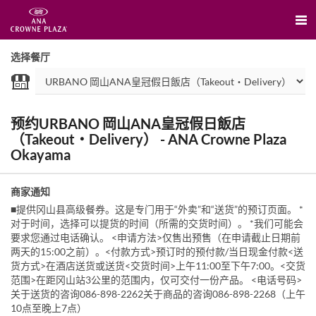
选择餐厅
预约URBANO 岡山ANA皇冠假日飯店
（Takeout・Delivery） - ANA Crowne Plaza
Okayama
商家通知
■提供冈山县高级餐券。这是专门用于“外卖”和“送货”的预订页面。 *
对于时间，选择可以提货的时间（所需的交货时间）。 *我们可能会
要求您通过电话确认。 <申请方法>仅售出预售（在申请截止日期前
两天的15:00之前）。<付款方式>预订时的预付款/当日现金付款<送
货方式>在酒店送货或送货<交货时间>上午11:00至下午7:00。<交货
范围>在距冈山站3公里的范围内，仅可交付一份产品。 <电话号码>
关于送货的咨询086-898-2262关于商品的咨询086-898-2268（上午
10点至晚上7点）