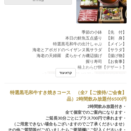
【先 付】 季節の小鉢
【刺 身】 本日の鮮魚五点盛り
【メイン】 特選黒毛和牛の出汁しゃぶ
【サラダ】 海老とアボガドのペイザンヌ風サラダ
【揚げ物】 海老の天婦羅 柔らかイカ磯辺揚げ
【お食事】 握り寿司
【デザート】極上わらび餅
קרא עוד
טווח תאריכים תקפים
~ 30 ביונ, 2025
מגבלת הזמנה
2 ~
【ご接待/ご会食】特選黒毛和牛すき焼きコース （全7
品）2時間飲み放題付6500円
・2時間飲み放題付き
・全て個室でのご案内になります
・ご延長30分ごとにプラス700円で承れます
（ご用意できない場合もございますのでご了承くださいませ）
・その他ご質問等がございましたらご要望欄にご記入くださいま