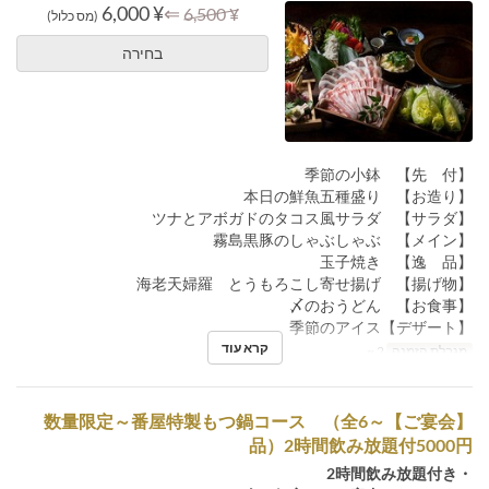
¥ 6,000
⇐
¥ 6,500
(מס כלול)
בחירה
【先 付】 季節の小鉢
【お造り】 本日の鮮魚五種盛り
【サラダ】 ツナとアボガドのタコス風サラダ
【メイン】 霧島黒豚のしゃぶしゃぶ
【逸 品】 玉子焼き
【揚げ物】 海老天婦羅 とうもろこし寄せ揚げ
【お食事】 〆のおうどん
【デザート】季節のアイス
קרא עוד
מגבלת הזמנה
2 ~
【ご宴会】～数量限定～番屋特製もつ鍋コース （全6
品）2時間飲み放題付5000円
・2時間飲み放題付き