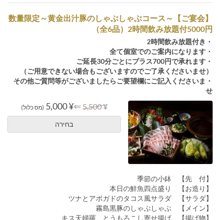
【ご宴会】～数量限定～黄金出汁豚のしゃぶしゃぶコース
（全6品）2時間飲み放題付5000円
・2時間飲み放題付き
・全て個室でのご案内になります
・ご延長30分ごとにプラス700円で承れます
（ご用意できない場合もございますのでご了承くださいませ）
・その他ご質問等がございましたらご要望欄にご記入くださいま
せ
¥ 5,000
⇐
¥ 5,500
(מס כלול)
בחירה
【先 付】 季節の小鉢
【お造り】 本日の鮮魚四点盛り
【サラダ】 ツナとアボガドのタコス風サラダ
【メイン】 霧島黒豚のしゃぶしゃぶ
【揚げ物】 キス天婦羅 とうもろこし寄せ揚げ