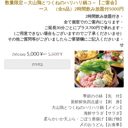
【ご宴会】～数量限定～大山鶏とつくねのハリハリ鍋コ
ース （全6品）2時間飲み放題付5000円
・2時間飲み放題付き
・全て個室でのご案内になります
・ご延長30分ごとにプラス700円で承れます
（ご用意できない場合もございますのでご了承くださいませ）
・その他ご質問等がございましたらご要望欄にご記入くださいま
せ
¥ 5,000
⇐
¥ 5,500
(מס כלול)
בחירה
【先 付】 季節の小鉢
【刺 身】 新鮮鮮魚四点盛り
【メイン】大山鶏とつくねのハリハリ鍋
【サラダ】海鮮サラダ
【揚げ物】柔らかいか天ぷら・ごぼう唐揚げ
【お食事】〆のおうどん