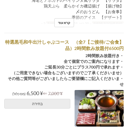
【サラダ】 海老とアボガドのペイザンヌ風サラダ
【揚げ物】 鶏天ぷら 柔らかイカ磯辺揚げ
【お食事】 〆のおうどん
【デザート】 季節のアイス
קרא עוד
טווח תאריכים תקפים
~ 30 ביונ, 2025
מגבלת הזמנה
2 ~
【ご接待/ご会食】特選黒毛和牛出汁しゃぶコース （全7
品）2時間飲み放題付6500円
・2時間飲み放題付き
・全て個室でのご案内になります
・ご延長30分ごとにプラス700円で承れます
（ご用意できない場合もございますのでご了承くださいませ）
・その他ご質問等がございましたらご要望欄にご記入くださいま
せ
¥ 6,500
⇐
¥ 7,000
(מס כלול)
בחירה