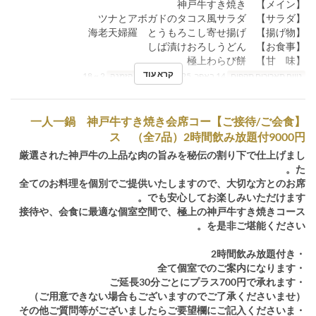
【メイン】 神戸牛すき焼き
【サラダ】 ツナとアボガドのタコス風サラダ
【揚げ物】 海老天婦羅 とうもろこし寄せ揚げ
【お食事】 しば漬けおろしうどん
【甘 味】 極上わらび餅
קרא עוד
טווח תאריכים תקפים
14 באפר, 2025 ~
מגבלת הזמנה
2 ~ 18
【ご接待/ご会食】一人一鍋 神戸牛すき焼き会席コー
ス （全7品）2時間飲み放題付9000円
厳選された神戸牛の上品な肉の旨みを秘伝の割り下で仕上げまし
た。
全てのお料理を個別でご提供いたしますので、大切な方とのお席
でも安心してお楽しみいただけます。
接待や、会食に最適な個室空間で、極上の神戸牛すき焼きコース
を是非ご堪能ください。
・2時間飲み放題付き
・全て個室でのご案内になります
・ご延長30分ごとにプラス700円で承れます
（ご用意できない場合もございますのでご了承くださいませ）
・その他ご質問等がございましたらご要望欄にご記入くださいま