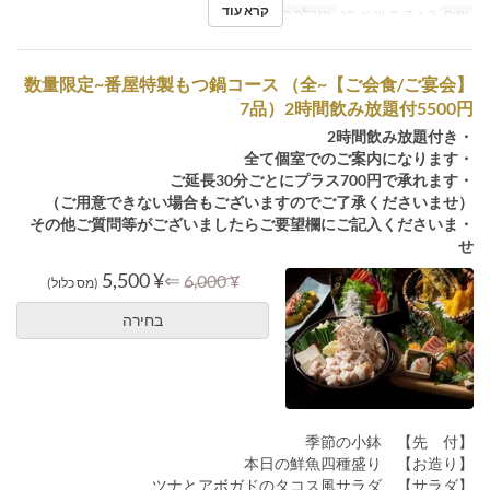
קרא עוד
ימים
ב, ג, ד, ה, ש, א, חג
מגבלת הזמנה
2 ~ 20
【ご会食/ご宴会】~数量限定~番屋特製もつ鍋コース （全
7品）2時間飲み放題付5500円
・2時間飲み放題付き
・全て個室でのご案内になります
・ご延長30分ごとにプラス700円で承れます
（ご用意できない場合もございますのでご了承くださいませ）
・その他ご質問等がございましたらご要望欄にご記入くださいま
せ
¥ 5,500
⇐
¥ 6,000
(מס כלול)
בחירה
【先 付】 季節の小鉢
【お造り】 本日の鮮魚四種盛り
【サラダ】 ツナとアボガドのタコス風サラダ