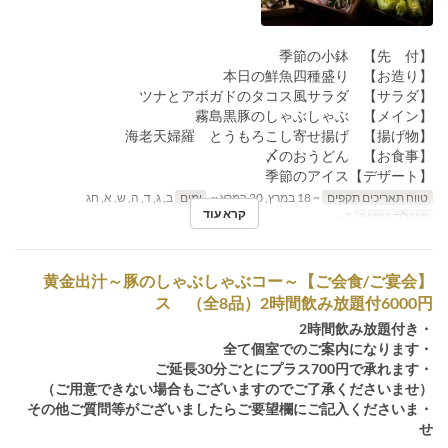
【先 付】 季節の小鉢
【お造り】 本日の鮮魚四種盛り
【サラダ】 ツナとアボガドのタコス風サラダ
【メイン】 霧島黒豚のしゃぶしゃぶ
【揚げ物】 海老天婦羅 とうもろこし寄せ揚げ
【お食事】 〆のおうどん
【デザート】季節のアイス
טווח תאריכים תקפים
~ 18 במרץ, 20 במרץ ~
ימים
ב, ג, ד, ה, ש, א, חג
קרא עוד
מגבלת הזמנה
2 ~
【ご会食/ご宴会】～黄金出汁～豚のしゃぶしゃぶコー
ス （全8品）2時間飲み放題付6000円
・2時間飲み放題付き
・全て個室でのご案内になります
・ご延長30分ごとにプラス700円で承れます
（ご用意できない場合もございますのでご了承くださいませ）
・その他ご質問等がございましたらご要望欄にご記入くださいま
せ