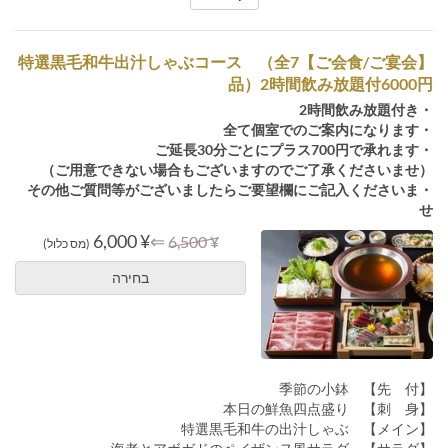
【ご会食/ご宴会】特選黒毛和牛出汁しゃぶコース （全7
品）2時間飲み放題付6000円
・2時間飲み放題付き
・全て個室でのご案内になります
・ご延長30分ごとにプラス700円で承れます
（ご用意できない場合もございますのでご了承くださいませ）
・その他ご質問等がございましたらご要望欄にご記入くださいま
せ
¥ 6,000
⇐
¥ 6,500
(מס כלול)
בחירה
【先 付】 季節の小鉢
【刺 身】 本日の鮮魚四点盛り
【メイン】 特選黒毛和牛の出汁しゃぶ