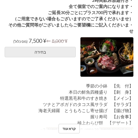
・2時間飲み放題付き
・全て個室でのご案内になります
・ご延長30分ごとにプラス700円で承れます
（ご用意できない場合もございますのでご了承くださいませ）
・その他ご質問等がございましたらご要望欄にご記入くださいま
せ
¥ 7,500
⇐
¥ 8,000
(מס כלול)
בחירה
【先 付】 季節の小鉢
【刺 身】 本日の鮮魚四種盛り
【メイン】 特選黒毛和牛のすき焼き
【サラダ】 ツナとアボガドのタコス風サラダ
【揚げ物】 海老天婦羅 とうもろこし寄せ揚げ
【お食事】 握り寿司
【デザート】 極上わらび餅
קרא עוד
טווח תאריכים תקפים
29 בספט, 2025 ~
מגבלת הזמנה
2 ~