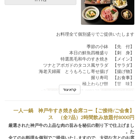
お料理全て個別盛りでご提供いたします
【先 付】 季節の小鉢
【刺 身】 本日の鮮魚四種盛り
【メイン】 特選黒毛和牛のすき焼き
【サラダ】 ツナとアボガドのタコス風サラダ
【揚げ物】 海老天婦羅 とうもろこし寄せ揚げ
【お食事】 握り寿司
【甘 味】 極上わらび餅
קרא עוד
טווח תאריכים תקפים
29 בספט, 2025 ~
מגבלת הזמנה
2 ~
【ご接待/ご会食】一人一鍋 神戸牛すき焼き会席コー
ス （全7品）2時間飲み放題付8000円
厳選された神戸牛の上品な肉の旨みを秘伝の割り下で仕上げまし
た。
全てのお料理を個別でご提供いたしますので、大切な方とのお席