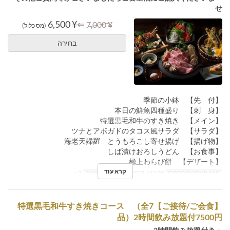
せ
¥ 6,500
⇐
¥ 7,000
(מס כלול)
בחירה
【先 付】 季節の小鉢
【刺 身】 本日の鮮魚四種盛り
【メイン】 特選黒毛和牛のすき焼き
【サラダ】 ツナとアボガドのタコス風サラダ
【揚げ物】 海老天婦羅 とうもろこし寄せ揚げ
【お食事】 しば漬けおろしうどん
【デザート】 極上わらび餅
קרא עוד
טווח תאריכים תקפים
05 ביונ, 2023 ~
מגבלת הזמנה
2 ~
【ご接待/ご会食】特選黒毛和牛すき焼きコース （全7
品）2時間飲み放題付7500円