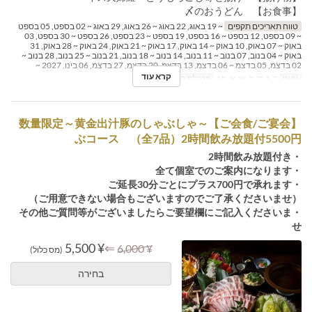
【お食事】 〆のおうどん
טווח תאריכים תקפים
~ 19 באוג, 22 באוג ~ 26 באוג, 29 באוג ~ 02 בספט, 05 בספט
~ 09 בספט, 12 בספט ~ 16 בספט, 19 בספט ~ 23 בספט, 26 בספט ~ 30 בספט, 03
באוק ~ 07 באוק, 10 באוק ~ 14 באוק, 17 באוק ~ 21 באוק, 24 באוק ~ 28 באוק, 31
באוק ~ 04 בנוב, 07 בנוב ~ 11 בנוב, 14 בנוב ~ 18 בנוב, 21 בנוב ~ 25 בנוב, 28 בנוב ~
02 בדצמ, 05 בדצמ ~ 06 בדצמ, 13 בדצמ, 20 בדצמ, 27 בדצמ, 06 בינו, 2027 ~
קרא עוד
ימים
ב, ג, ד, ה, ש, א, חג
מגבלת הזמנה
2 ~ 20
【ご会食/ご宴会】～数量限定～黄金出汁豚のしゃぶしゃ
ぶコース （全7品）2時間飲み放題付5500円
・2時間飲み放題付き
・全て個室でのご案内になります
・ご延長30分ごとにプラス700円で承れます
（ご用意できない場合もございますのでご了承くださいませ）
・その他ご質問等がございましたらご要望欄にご記入くださいま
せ
¥ 5,500
⇐
¥ 6,000
(מס כלול)
בחירה