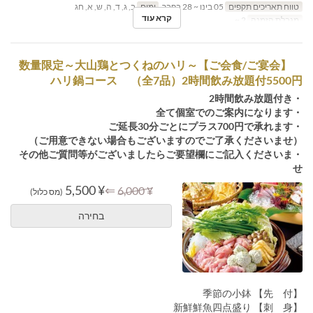
טווח תאריכים תקפים
05 בינו ~ 28 בפבר
ימים
ב, ג, ד, ה, ש, א, חג
קרא עוד
מגבלת הזמנה
2 ~
【ご会食/ご宴会】～数量限定～大山鶏とつくねのハリ
ハリ鍋コース （全7品）2時間飲み放題付5500円
・2時間飲み放題付き
・全て個室でのご案内になります
・ご延長30分ごとにプラス700円で承れます
（ご用意できない場合もございますのでご了承くださいませ）
・その他ご質問等がございましたらご要望欄にご記入くださいま
せ
¥ 5,500
⇐
¥ 6,000
(מס כלול)
בחירה
【先 付】 季節の小鉢
【刺 身】 新鮮鮮魚四点盛り