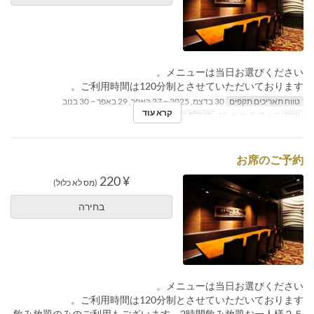
メニューは当日お選びください。
ご利用時間は120分制とさせていただいております。
טווח תאריכים תקפים
30 בדצמ, 2025 ~ 27 באפר, 29 באפר ~ 30 בנוב
קרא עוד
ימים
ב, ג, ד, ה, ש, א, חג
מגבלת הזמנה
2 ~ 6
お席のご予約
¥ 220
(מס לא כלול)
בחירה
メニューは当日お選びください。
ご利用時間は120分制とさせていただいております。
飲み放題のみのご利用もございます 2時間飲み放題お一人様２５