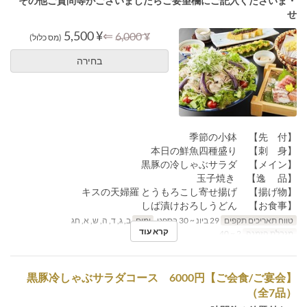
・その他ご質問等がございましたらご要望欄にご記入くださいま
せ
¥ 5,500
⇐
¥ 6,000
(מס כלול)
בחירה
【先 付】 季節の小鉢
【刺 身】 本日の鮮魚四種盛り
【メイン】 黒豚の冷しゃぶサラダ
【逸 品】 玉子焼き
【揚げ物】 キスの天婦羅 とうもろこし寄せ揚げ
【お食事】 しば漬けおろしうどん
טווח תאריכים תקפים
29 ביונ ~ 30 בספט
ימים
ב, ג, ד, ה, ש, א, חג
קרא עוד
מגבלת הזמנה
2 ~ 40
【ご会食/ご宴会】黒豚冷しゃぶサラダコース 6000円
（全7品）