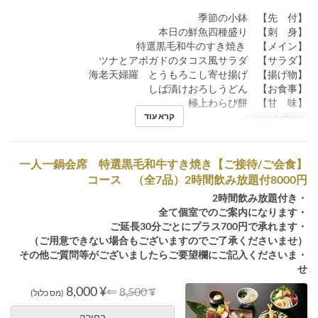
【先 付】 季節の小鉢
【刺 身】 本日の鮮魚四種盛り
【メイン】 特選黒毛和牛のすき焼き
【サラダ】 ツナとアボガドのタコス風サラダ
【揚げ物】 海老天婦羅 とうもろこし寄せ揚げ
【お食事】 しば漬けおろしうどん
【甘 味】 極上わらび餅
קרא עוד
מגבלת הזמנה
2 ~
【ご接待/ご会食】一人一鍋会席 特選黒毛和牛すき焼き
コース （全7品）2時間飲み放題付8000円
・2時間飲み放題付き
・全て個室でのご案内になります
・ご延長30分ごとにプラス700円で承れます
（ご用意できない場合もございますのでご了承くださいませ）
・その他ご質問等がございましたらご要望欄にご記入くださいま
せ
¥ 8,000
⇐
¥ 8,500
(מס כלול)
בחירה