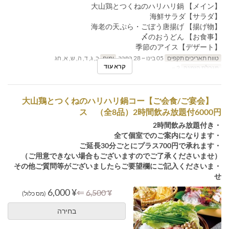
【メイン】 大山鶏とつくねのハリハリ鍋
【サラダ】海鮮サラダ
【揚げ物】 海老の天ぷら・ごぼう唐揚げ
【お食事】 〆のおうどん
【デザート】季節のアイス
טווח תאריכים תקפים
05 בינו ~ 28 בפבר
ימים
ב, ג, ד, ה, ש, א, חג
קרא עוד
מגבלת הזמנה
2 ~
【ご会食/ご宴会】大山鶏とつくねのハリハリ鍋コー
ス （全8品）2時間飲み放題付6000円
・2時間飲み放題付き
・全て個室でのご案内になります
・ご延長30分ごとにプラス700円で承れます
（ご用意できない場合もございますのでご了承くださいませ）
・その他ご質問等がございましたらご要望欄にご記入くださいま
せ
¥ 6,000
⇐
¥ 6,500
(מס כלול)
בחירה