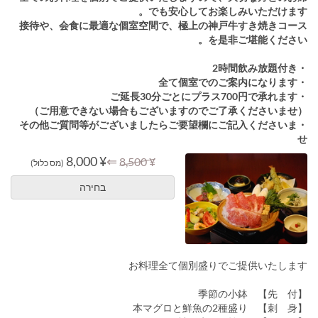
でも安心してお楽しみいただけます。
接待や、会食に最適な個室空間で、極上の神戸牛すき焼きコース
を是非ご堪能ください。
・2時間飲み放題付き
・全て個室でのご案内になります
・ご延長30分ごとにプラス700円で承れます
（ご用意できない場合もございますのでご了承くださいませ）
・その他ご質問等がございましたらご要望欄にご記入くださいま
せ
¥ 8,000
⇐
¥ 8,500
(מס כלול)
בחירה
お料理全て個別盛りでご提供いたします
【先 付】 季節の小鉢
【刺 身】 本マグロと鮮魚の2種盛り