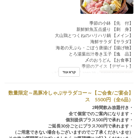
【先 付】 季節の小鉢
【刺 身】 新鮮鮮魚五点盛り
【メイン】 大山鶏とつくねのハリハリ鍋
【サラダ】海鮮サラダ
【揚げ物】海老の天ぷら・ごぼう唐揚げ
【逸 品】とろ湯葉出汁巻き玉子
【お食事】 〆のおうどん
【デザート】季節のアイス
קרא עוד
טווח תאריכים תקפים
~ 28 בפבר
מגבלת הזמנה
2 ~
【ご会食/ご宴会】～数量限定～黒豚冷しゃぶサラダコー
ス 5500円（全6品）
・2時間飲み放題付き
・全て個室でのご案内になります
・個別提供プラス500円で承れます
・ご延長30分ごとにプラス700円で承れます
（ご用意できない場合もございますのでご了承くださいませ）