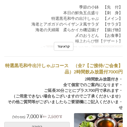
【先 付】 季節の小鉢
【刺 身】 本日の鮮魚五点盛り
【メイン】 特選黒毛和牛の出汁しゃぶ
【サラダ】 海老とアボガドのペイザンヌ風サラダ
【揚げ物】 海老の天婦羅 柔らかイカ磯辺揚げ
【お食事】 〆のおうどん
【デザート】極上わらび餅
קרא עוד
טווח תאריכים תקפים
~ 30 ביונ, 2025
מגבלת הזמנה
2 ~
【ご接待/ご会食】特選黒毛和牛出汁しゃぶコース （全7
品）2時間飲み放題付7000円
・2時間飲み放題付き
・全て個室でのご案内になります
・ご延長30分ごとにプラス700円で承れます
（ご用意できない場合もございますのでご了承くださいませ）
・その他ご質問等がございましたらご要望欄にご記入くださいま
せ
¥ 7,000
⇐
¥ 7,500
(מס כלול)
בחירה