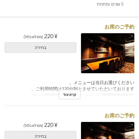
5 שנים ומתחת
お席のご予約
¥ 220
(מס לא כלול)
בחירה
メニューは当日お選びください。
ご利用時間は120分制とさせていただいております。
קרא עוד
טווח תאריכים תקפים
29 באפר ~ 03 במאי
מגבלת הזמנה
2 ~ 20
お席のご予約
¥ 220
(מס לא כלול)
בחירה