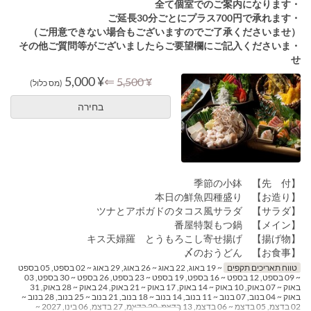
・全て個室でのご案内になります
・ご延長30分ごとにプラス700円で承れます
（ご用意できない場合もございますのでご了承くださいませ）
・その他ご質問等がございましたらご要望欄にご記入くださいま
せ
¥ 5,000
⇐
¥ 5,500
(מס כלול)
בחירה
【先 付】 季節の小鉢
【お造り】 本日の鮮魚四種盛り
【サラダ】 ツナとアボガドのタコス風サラダ
【メイン】 番屋特製もつ鍋
【揚げ物】 キス天婦羅 とうもろこし寄せ揚げ
【お食事】 〆のおうどん
טווח תאריכים תקפים
~ 19 באוג, 22 באוג ~ 26 באוג, 29 באוג ~ 02 בספט, 05 בספט
~ 09 בספט, 12 בספט ~ 16 בספט, 19 בספט ~ 23 בספט, 26 בספט ~ 30 בספט, 03
באוק ~ 07 באוק, 10 באוק ~ 14 באוק, 17 באוק ~ 21 באוק, 24 באוק ~ 28 באוק, 31
באוק ~ 04 בנוב, 07 בנוב ~ 11 בנוב, 14 בנוב ~ 18 בנוב, 21 בנוב ~ 25 בנוב, 28 בנוב ~
02 בדצמ, 05 בדצמ ~ 06 בדצמ, 13 בדצמ, 20 בדצמ, 27 בדצמ, 06 בינו, 2027 ~