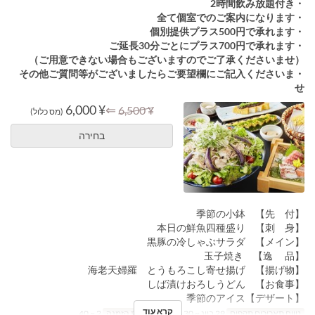
・2時間飲み放題付き
・全て個室でのご案内になります
・個別提供プラス500円で承れます
・ご延長30分ごとにプラス700円で承れます
（ご用意できない場合もございますのでご了承くださいませ）
・その他ご質問等がございましたらご要望欄にご記入くださいま
せ
¥ 6,000
⇐
¥ 6,500
(מס כלול)
בחירה
【先 付】 季節の小鉢
【刺 身】 本日の鮮魚四種盛り
【メイン】 黒豚の冷しゃぶサラダ
【逸 品】 玉子焼き
【揚げ物】 海老天婦羅 とうもろこし寄せ揚げ
【お食事】 しば漬けおろしうどん
【デザート】季節のアイス
קרא עוד
טווח תאריכים תקפים
29 ביונ ~ 30 בספט
מגבלת הזמנה
2 ~ 40