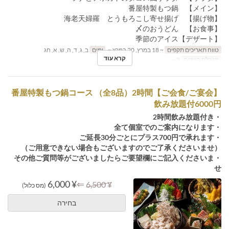
【メイン】 番屋特製もつ鍋
【揚げ物】 海老天婦羅 とうもろこし寄せ揚げ
【お食事】 〆のおうどん
【デザート】季節のアイス
טווח תאריכים תקפים
~ 18 במרץ, 20 במרץ ~
ימים
ב, ג, ד, ה, ש, א, חג
קרא עוד
מגבלת הזמנה
2 ~
【ご会食/ご宴会】番屋特製もつ鍋コース （全8品）2時間
飲み放題付6000円
・2時間飲み放題付き
・全て個室でのご案内になります
・ご延長30分ごとにプラス700円で承れます
（ご用意できない場合もございますのでご了承くださいませ）
・その他ご質問等がございましたらご要望欄にご記入くださいま
せ
¥ 6,000
⇐
¥ 6,500
(מס כלול)
בחירה