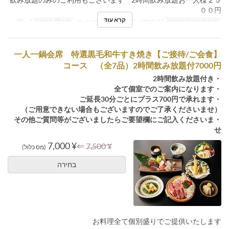
００円
קרא עוד
טווח תאריכים תקפים
23 באפר ~ 30 בנוב
ימים
ש, א, חג
מגבלת הזמנה
2 ~ 20
【ご接待/ご会食】一人一鍋会席 特選黒毛和牛すき焼き
コース （全7品）2時間飲み放題付7000円
・2時間飲み放題付き
・全て個室でのご案内になります
・ご延長30分ごとにプラス700円で承れます
（ご用意できない場合もございますのでご了承くださいませ）
・その他ご質問等がございましたらご要望欄にご記入くださいま
せ
¥ 7,000
⇐
¥ 7,500
(מס כלול)
בחירה
お料理全て個別盛りでご提供いたします