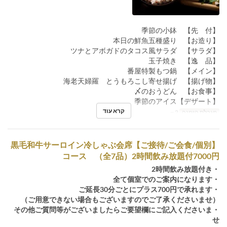
【先 付】 季節の小鉢
【お造り】 本日の鮮魚五種盛り
【サラダ】 ツナとアボガドのタコス風サラダ
【逸 品】 玉子焼き
【メイン】 番屋特製もつ鍋
【揚げ物】 海老天婦羅 とうもろこし寄せ揚げ
【お食事】 〆のおうどん
【デザート】季節のアイス
קרא עוד
מגבלת הזמנה
2 ~
【ご接待/ご会食/個別】黒毛和牛サーロイン冷しゃぶ会席
コース （全7品）2時間飲み放題付7000円
・2時間飲み放題付き
・全て個室でのご案内になります
・ご延長30分ごとにプラス700円で承れます
（ご用意できない場合もございますのでご了承くださいませ）
・その他ご質問等がございましたらご要望欄にご記入くださいま
せ