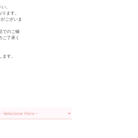
さい。
おります。
合がございま
話でのご確
めご了承く
します。