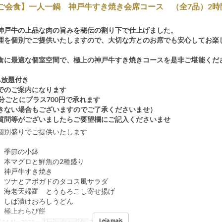
/ご会食】一人一鍋 神戸牛すき焼き会席コース （全7品）2時
神戸牛の上品な肉の旨みを秘伝の割り下で仕上げました。
理を個別でご提供いたしますので、大切な方とのお席でも安心してお楽
食に最適な個室空間で、極上の神戸牛すき焼きコースを是非ご堪能くだ
み放題付き
でのご案内になります
分ごとにプラス700円で承れます
きない場合もございますのでご了承くださいませ）
質問等がございましたらご要望欄にご記入くださいませ
個別盛りでご提供いたします
 季節の小鉢
 本マグロと鮮魚の2種盛り
 神戸牛すき焼き
 ツナとアボガドのタコス風サラダ
 海老天婦羅 とうもろこし寄せ揚げ
 しば漬けおろしうどん
 極上わらび餅
Leia mais
14 Abr 2025 ~
Limite de pedido
2 ~ 18