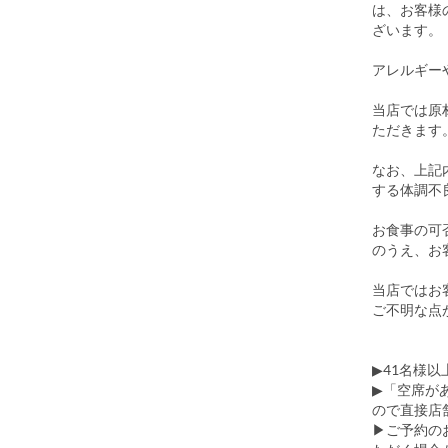
は、お客様
ざいます。
アレルギー
当店では原
ただきます
なお、上記
する体調不
お食事の可
のうえ、お
当店ではお
ご不明な点
▶41名様
▶「空席が
ので直接店
▶ご予約の