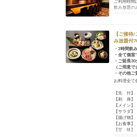
ご利用時間
飲み放題の
Datas válidas
【ご接待
み放題付7
・2時間飲
・全て個室
・ご延長30
（ご用意で
・その他ご
お料理全て
【先 付】
【刺 身】
【メイン】
【サラダ】
【揚げ物】
【お食事】
【甘 味】
Limite de ped