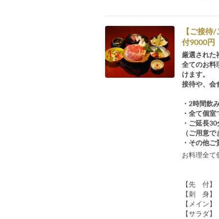
【ご接待
付9000円
厳選された
全てのお料
けます。
接待や、会
・2時間飲
・全て個室
・ご延長30
（ご用意で
・その他ご
お料理全て
【先 付】
【刺 身】
【メイン】
【サラダ】