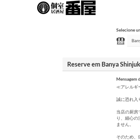
Selecione u
Reserve em Banya Shinju
Mensagem d
≪アレルギ
誠に恐れ入
当店の厨房
り、細心の
ません。
そのため、