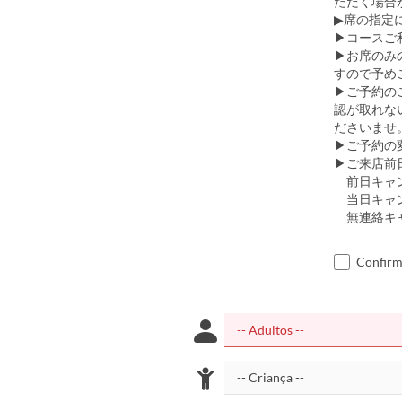
ただく場合
▶席の指定
▶コースご
▶お席のみ
すので予め
▶ご予約の
認が取れな
ださいませ
▶ご予約の
▶ご来店前
前日キャン
当日キャン
無連絡キャ
Confirm