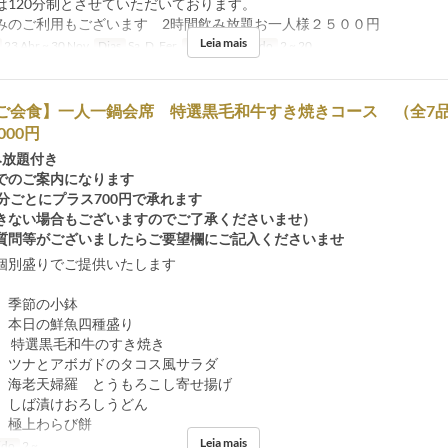
は120分制とさせていただいております。
みのご利用もございます 2時間飲み放題お一人様２５００円
Leia mais
23 Abr ~ 30 Nov
Dias
Sa, D, Fer
Limite de pedido
2 ~ 20
/ご会食】一人一鍋会席 特選黒毛和牛すき焼きコース （全7品
000円
み放題付き
でのご案内になります
分ごとにプラス700円で承れます
きない場合もございますのでご了承くださいませ）
質問等がございましたらご要望欄にご記入くださいませ
個別盛りでご提供いたします
 季節の小鉢
 本日の鮮魚四種盛り
 特選黒毛和牛のすき焼き
 ツナとアボガドのタコス風サラダ
 海老天婦羅 とうもろこし寄せ揚げ
 しば漬けおろしうどん
 極上わらび餅
Leia mais
ido
2 ~