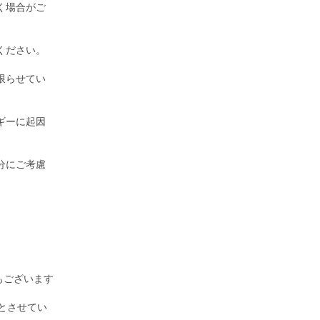
く場合がご
ください。
限らせてい
ギーに起因
分にご考慮
もございます
とさせてい