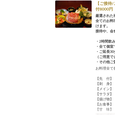
【ご接待
付8000円
厳選された
全てのお料
けます。
接待や、会
・2時間飲
・全て個室
・ご延長30
（ご用意で
・その他ご
お料理全て
【先 付】
【刺 身】
【メイン】
【サラダ】
【揚げ物】
【お食事】
【甘 味】
Datas válidas