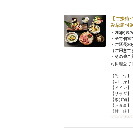
【ご接待
み放題付8
・2時間飲
・全て個室
・ご延長30
（ご用意で
・その他ご
お料理全て
【先 付】
【刺 身】
【メイン】
【サラダ】
【揚げ物】
【お食事】
【甘 味】
Datas válidas