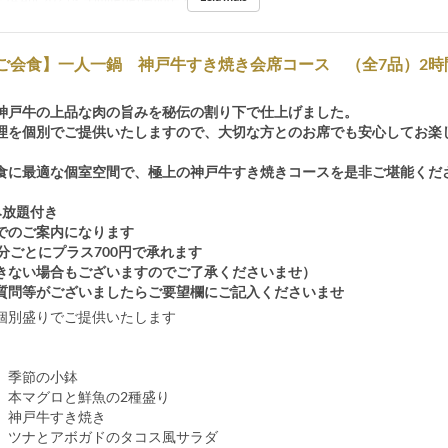
/ご会食】一人一鍋 神戸牛すき焼き会席コース （全7品）2時
神戸牛の上品な肉の旨みを秘伝の割り下で仕上げました。
理を個別でご提供いたしますので、大切な方とのお席でも安心してお楽
食に最適な個室空間で、極上の神戸牛すき焼きコースを是非ご堪能くだ
み放題付き
でのご案内になります
分ごとにプラス700円で承れます
きない場合もございますのでご了承くださいませ）
質問等がございましたらご要望欄にご記入くださいませ
個別盛りでご提供いたします
 季節の小鉢
 本マグロと鮮魚の2種盛り
 神戸牛すき焼き
 ツナとアボガドのタコス風サラダ