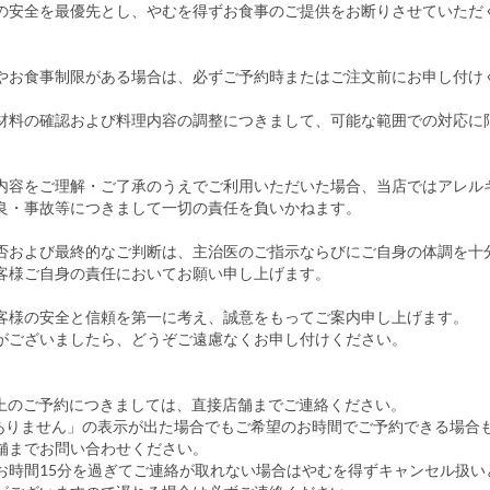
の安全を最優先とし、やむを得ずお食事のご提供をお断りさせていただ
やお食事制限がある場合は、必ずご予約時またはご注文前にお申し付け
材料の確認および料理内容の調整につきまして、可能な範囲での対応に
。
内容をご理解・ご了承のうえでご利用いただいた場合、当店ではアレル
良・事故等につきまして一切の責任を負いかねます。
否および最終的なご判断は、主治医のご指示ならびにご自身の体調を十
客様ご自身の責任においてお願い申し上げます。
客様の安全と信頼を第一に考え、誠意をもってご案内申し上げます。
がございましたら、どうぞご遠慮なくお申し付けください。
以上のご予約につきましては、直接店舗までご連絡ください。
ありません」の表示が出た場合でもご希望のお時間でご予約できる場合
舗までお問い合わせください。
お時間15分を過ぎてご連絡が取れない場合はやむを得ずキャンセル扱い