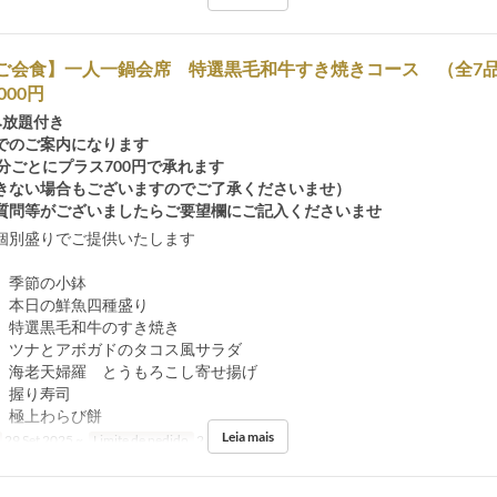
/ご会食】一人一鍋会席 特選黒毛和牛すき焼きコース （全7品
000円
み放題付き
でのご案内になります
分ごとにプラス700円で承れます
きない場合もございますのでご了承くださいませ）
質問等がございましたらご要望欄にご記入くださいませ
個別盛りでご提供いたします
 季節の小鉢
 本日の鮮魚四種盛り
 特選黒毛和牛のすき焼き
 ツナとアボガドのタコス風サラダ
 海老天婦羅 とうもろこし寄せ揚げ
 握り寿司
 極上わらび餅
Leia mais
29 Set 2025 ~
Limite de pedido
2 ~