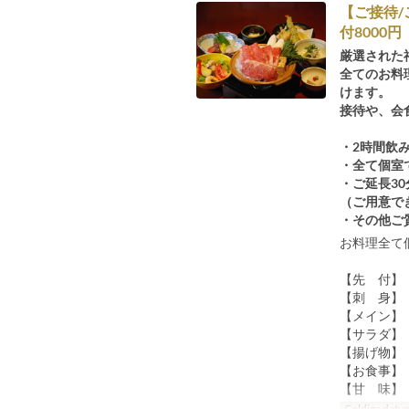
【ご接待
付8000円
厳選された
全てのお料
けます。
接待や、会
・2時間飲
・全て個室
・ご延長30
（ご用意で
・その他ご
お料理全て
【先 付】
【刺 身】
【メイン】
【サラダ】
【揚げ物】
【お食事】
【甘 味】
Geldige datu