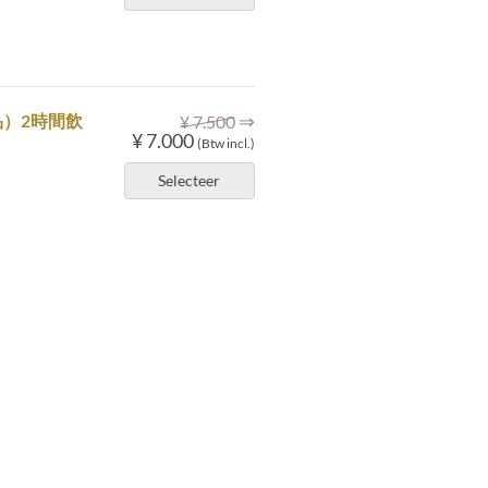
⇒
）2時間飲
¥ 7.500
¥ 7.000
(Btw incl.)
Selecteer