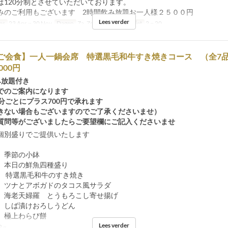
は120分制とさせていただいております。
みのご利用もございます 2時間飲み放題お一人様２５００円
Lees verder
ms
23 Apr ~ 30 Nov
Dagen
Za, Zo, Vak
Bestellimiet
2 ~ 20
/ご会食】一人一鍋会席 特選黒毛和牛すき焼きコース （全7品
000円
み放題付き
でのご案内になります
分ごとにプラス700円で承れます
きない場合もございますのでご了承くださいませ）
質問等がございましたらご要望欄にご記入くださいませ
個別盛りでご提供いたします
 季節の小鉢
 本日の鮮魚四種盛り
 特選黒毛和牛のすき焼き
 ツナとアボガドのタコス風サラダ
 海老天婦羅 とうもろこし寄せ揚げ
 しば漬けおろしうどん
 極上わらび餅
Lees verder
2 ~