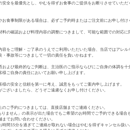
の安全を最優先とし、やむを得ずお食事のご提供をお断りさせていただ
やお食事制限がある場合は、必ずご予約時またはご注文前にお申し付け
材料の確認および料理内容の調整につきまして、可能な範囲での対応に
。
内容をご理解・ご了承のうえでご利用いただいた場合、当店ではアレル
良・事故等につきまして一切の責任を負いかねます。
否および最終的なご判断は、主治医のご指示ならびにご自身の体調を十
客様ご自身の責任においてお願い申し上げます。
客様の安全と信頼を第一に考え、誠意をもってご案内申し上げます。
がございましたら、どうぞご遠慮なくお申し付けください。
以上のご予約につきましては、直接店舗までご連絡ください。
ありません」の表示が出た場合でもご希望のお時間でご予約できる場合
舗までお問い合わせください。
お時間15分を過ぎてご連絡が取れない場合はやむを得ずキャンセル扱い