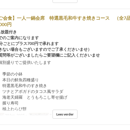
/ご会食】一人一鍋会席 特選黒毛和牛すき焼きコース （全7品
000円
み放題付き
でのご案内になります
分ごとにプラス700円で承れます
きない場合もございますのでご了承くださいませ）
質問等がございましたらご要望欄にご記入くださいませ
個別盛りでご提供いたします
 季節の小鉢
 本日の鮮魚四種盛り
 特選黒毛和牛のすき焼き
 ツナとアボガドのタコス風サラダ
 海老天婦羅 とうもろこし寄せ揚げ
 握り寿司
 極上わらび餅
Lees verder
ms
29 Sep, 2025 ~
Bestellimiet
2 ~