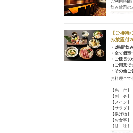
ご利用時間
飲み放題の
Geldige datu
【ご接待
み放題付7
・2時間飲
・全て個室
・ご延長30
（ご用意で
・その他ご
お料理全て
【先 付】
【刺 身】
【メイン】
【サラダ】
【揚げ物】
【お食事】
【甘 味】
Bestellimiet