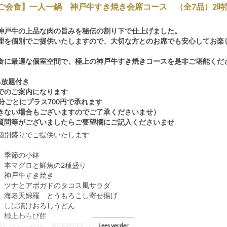
/ご会食】一人一鍋 神戸牛すき焼き会席コース （全7品）2時
神戸牛の上品な肉の旨みを秘伝の割り下で仕上げました。
理を個別でご提供いたしますので、大切な方とのお席でも安心してお楽
食に最適な個室空間で、極上の神戸牛すき焼きコースを是非ご堪能くだ
み放題付き
でのご案内になります
分ごとにプラス700円で承れます
きない場合もございますのでご了承くださいませ）
質問等がございましたらご要望欄にご記入くださいませ
個別盛りでご提供いたします
 季節の小鉢
 本マグロと鮮魚の2種盛り
 神戸牛すき焼き
 ツナとアボガドのタコス風サラダ
 海老天婦羅 とうもろこし寄せ揚げ
 しば漬けおろしうどん
 極上わらび餅
Lees verder
ms
14 Apr, 2025 ~
Bestellimiet
2 ~ 18