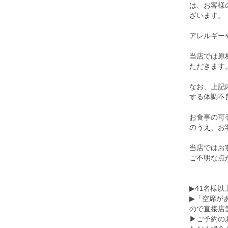
は、お客様
ざいます。
アレルギー
当店では原
ただきます
なお、上記
する体調不
お食事の可
のうえ、お
当店ではお
ご不明な点
▶41名様
▶「空席が
ので直接店
▶ご予約の