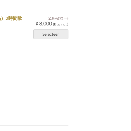
⇒
）2時間飲
¥ 8.500
¥ 8.000
(Btw incl.)
Selecteer