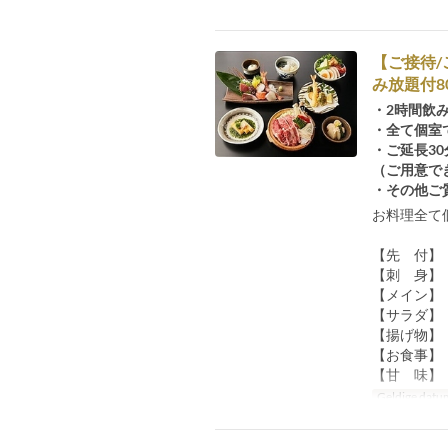
【ご接待
み放題付8
・2時間飲
・全て個室
・ご延長30
（ご用意で
・その他ご
お料理全て
【先 付】
【刺 身】
【メイン】
【サラダ】
【揚げ物】
【お食事】
【甘 味】
Geldige datu