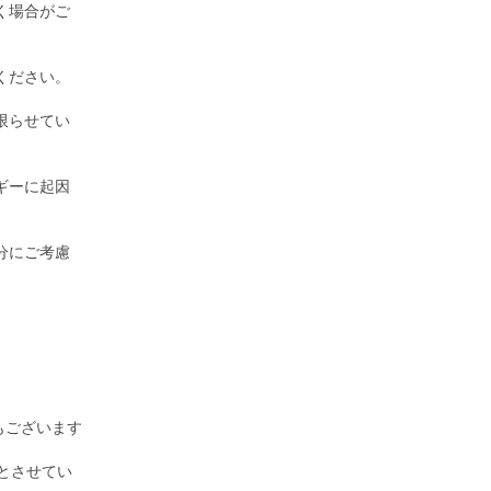
く場合がご
ください。
限らせてい
ギーに起因
分にご考慮
もございます
とさせてい