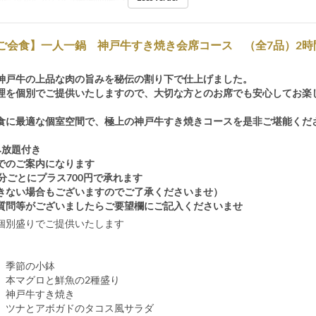
/ご会食】一人一鍋 神戸牛すき焼き会席コース （全7品）2時
神戸牛の上品な肉の旨みを秘伝の割り下で仕上げました。
理を個別でご提供いたしますので、大切な方とのお席でも安心してお楽
食に最適な個室空間で、極上の神戸牛すき焼きコースを是非ご堪能くだ
み放題付き
でのご案内になります
分ごとにプラス700円で承れます
きない場合もございますのでご了承くださいませ）
質問等がございましたらご要望欄にご記入くださいませ
個別盛りでご提供いたします
 季節の小鉢
 本マグロと鮮魚の2種盛り
 神戸牛すき焼き
 ツナとアボガドのタコス風サラダ