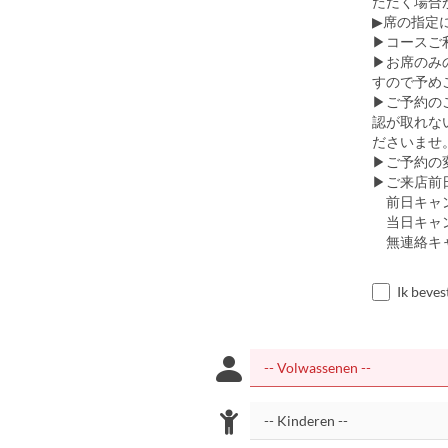
ただく場合
▶席の指定
▶コースご
▶お席のみ
すので予め
▶ご予約の
認が取れな
ださいませ
▶ご予約の
▶ご来店前
前日キャン
当日キャン
無連絡キャ
Ik beves