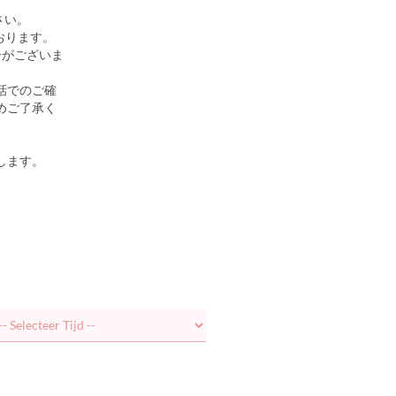
さい。
おります。
合がございま
話でのご確
めご了承く
します。