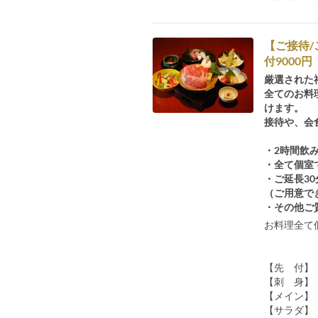
【ご接待
付9000円
厳選された
全てのお料
けます。
接待や、会
・2時間飲
・全て個室
・ご延長30
（ご用意で
・その他ご
お料理全て
【先 付】
【刺 身】
【メイン】
【サラダ】