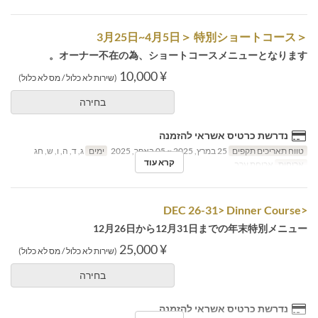
＜3月25日~4月5日＞ 特別ショートコース
オーナー不在の為、ショートコースメニューとなります。
¥ 10,000
(שירות לא כלול / מס לא כלול)
בחירה
נדרשת כרטיס אשראי להזמנה
טווח תאריכים תקפים
25 במרץ, 2025 ~ 05 באפר, 2025
ימים
ג, ד, ה, ו, ש, חג
קרא עוד
ארוחות
ארוחת ערב
<DEC 26-31> Dinner Course
12月26日から12月31日までの年末特別メニュー
¥ 25,000
(שירות לא כלול / מס לא כלול)
בחירה
נדרשת כרטיס אשראי להזמנה