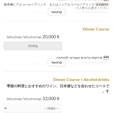
הדפס דק
備考欄にアルコールペアリング、またはノンアルコールペアリング
の人数をお書きください。
קרא עוד
טווח תאריכים תקפים
27 בדצמ, 2025
ארוחות
ארוחת צהריים
Dinner Course
¥ 20,000
(שירות לא כלול / מס לא כלול)
בחירה
נדרשת כרטיס אשראי להזמנה
קרא עוד
טווח תאריכים תקפים
08 בינו ~ 31 במרץ
ארוחות
ארוחת ערב
Dinner Course + Alcohol drinks
季節の料理とおすすめのワイン、日本酒などを合わせたコースで
す。
¥ 33,000
(שירות לא כלול / מס לא כלול)