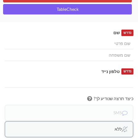
TableCheck
שם
נדרש
טלפון נייד
נדרש
כיצד תרצה שנודיע לך?
SMS
ללא