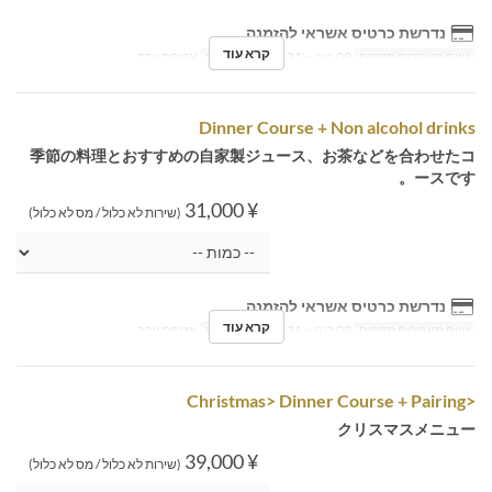
נדרשת כרטיס אשראי להזמנה
קרא עוד
טווח תאריכים תקפים
08 בינו ~ 31 במרץ
ארוחות
ארוחת ערב
Dinner Course + Non alcohol drinks
季節の料理とおすすめの自家製ジュース、お茶などを合わせたコ
ースです。
¥ 31,000
(שירות לא כלול / מס לא כלול)
נדרשת כרטיס אשראי להזמנה
קרא עוד
טווח תאריכים תקפים
08 בינו ~ 31 במרץ
ארוחות
ארוחת ערב
<Christmas> Dinner Course + Pairing
クリスマスメニュー
¥ 39,000
(שירות לא כלול / מס לא כלול)