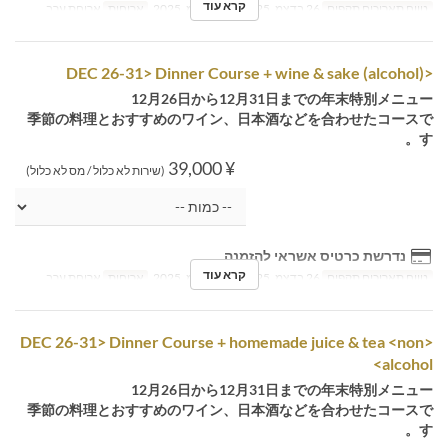
קרא עוד
טווח תאריכים תקפים
26 בדצמ, 2025 ~ 31 בדצמ, 2025
ארוחות
ארוחת ערב
<DEC 26-31> Dinner Course + wine & sake (alcohol)
12月26日から12月31日までの年末特別メニュー
季節の料理とおすすめのワイン、日本酒などを合わせたコースで
す。
¥ 39,000
(שירות לא כלול / מס לא כלול)
נדרשת כרטיס אשראי להזמנה
קרא עוד
טווח תאריכים תקפים
26 בדצמ, 2025 ~ 31 בדצמ, 2025
ארוחות
ארוחת ערב
<DEC 26-31> Dinner Course + homemade juice & tea <non
alcohol>
12月26日から12月31日までの年末特別メニュー
季節の料理とおすすめのワイン、日本酒などを合わせたコースで
す。