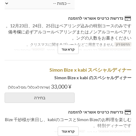
נדרשת כרטיס אשראי להזמנה
12月23日、24日、25日はペアリング込みの特別コースのみです。
備考欄に必ずアルコールペアリングまたはノンアルコールペアリ
ングの人数をお書きください。
הדפס דק
クリスマスに関するプレートなどご用意できません。
קרא עוד
טווח תאריכים תקפים
23 בדצמ, 2025 ~ 25 בדצמ, 2025
ארוחות
ארוחת ערב
Simon Bize x kabi スペシャルディナー
Simon Bize x kabi のスペシャルディナー
¥ 33,000
(שירות לא כלול / מס לא כלול)
בחירה
נדרשת כרטיס אשראי להזמנה
Bize 千紗様が来日し、kabiのコースとSimon Bizeのお料理を楽しむ
特別ディナーです。
קרא עוד
טווח תאריכים תקפים
14 בינו
ארוחות
ארוחת ערב