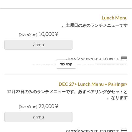
Lunch Menu
土曜日のみのランチメニューです。
¥ 10,000
(מס לא כלול)
בחירה
נדרשת כרטיס אשראי להזמנה
קרא עוד
טווח תאריכים תקפים
08 בינו ~ 29 במרץ
ארוחות
ארוחת צהריים
<DEC 27> Lunch Menu + Pairings
12月27日のみのランチメニューです。必ずペアリングがセットと
なります。
¥ 22,000
(מס לא כלול)
בחירה
נדרשת כרטיס אשראי להזמנה