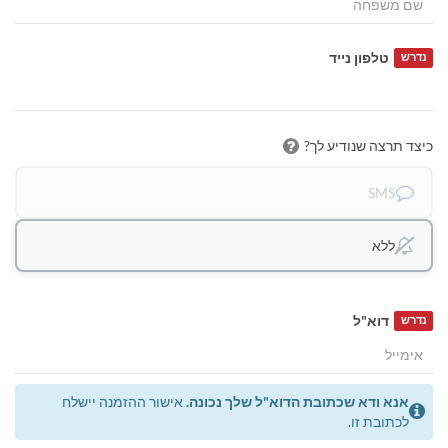
טלפון נייד
נדרש
כיצד תרצה שנודיע לך?
SMS
ללא
דוא"ל
נדרש
אנא ודא שכתובת הדוא"ל שלך נכונה.
אישור ההזמנה יישלח
לכתובת זו.