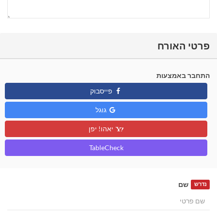
פרטי האורח
התחבר באמצעות
פייסבוק
גוגל
יאהו! יפן
TableCheck
שם
נדרש