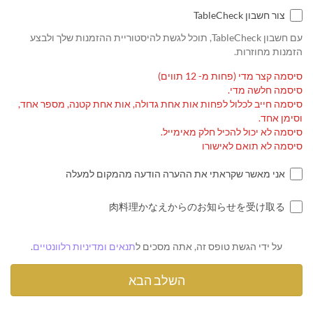
צור חשבון TableCheck
עם חשבון TableCheck, תוכל לגשת להיסטוריית ההזמנות שלך ולבצע
הזמנות מחוזרות.
סיסמה קצר מדי (פחות מ- 12 תווים)
סיסמה חלשה מדי.
סיסמה חייב לכלול לפחות אות אחת גדולה, אות אחת קטנה, מספר אחד,
וסימן אחד.
סיסמה לא יכול להכיל חלק מאימייל.
סיסמה לא תואם לאישורו
אני מאשר שקראתי את ההערה הודעה מהמקום למעלה
肉料理かなえからのお知らせを受け取る
על ידי הגשת טופס זה, אתה מסכים ל
תנאים ומדיניות רלוונטיים
.