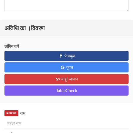
अतिथि का ।विवरण
लॉगिन करें
फेसबुक
गूगल
याहू! जापान
TableCheck
नाम
आवश्यक