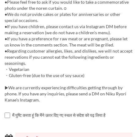
●Please feel free to ask if you would like to take a commemorative
photo under the noren curtain.☺︎
●We do not provide cakes or plates for anniversaries or other
special occasions.
●If you have children, please contact us via Instagram DM before
making a reservation (we do not have a children's menu).
●If you have a preference for raw meat or are pregnant, please let
us know in the comments section. The meat will be grilled.
●Regarding customer allergies, likes, and dislikes, we will not accept
reservations if you cannot eat the following ingredients or
seasonings.
・Vegetarian
・Gluten-free (due to the use of soy sauce)
▶︎We are currently experiencing difficulties getting through by
phone. If you have any inquiries, please send a DM on Niku Ryori
Kanae's Instagram.
मैं पुष्टि करता हूं कि मैंने ऊपर दिए गए स्थल से संदेश को पढ़ लिया है