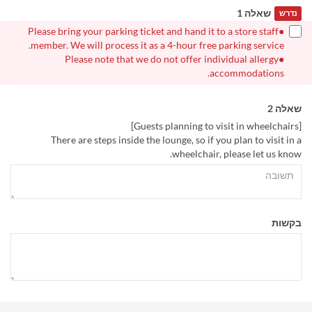
שאלה 1
נדרש
●Please bring your parking ticket and hand it to a store staff
member. We will process it as a 4-hour free parking service.
●Please note that we do not offer individual allergy
accommodations.
שאלה 2
[Guests planning to visit in wheelchairs]
There are steps inside the lounge, so if you plan to visit in a
wheelchair, please let us know.
בקשות