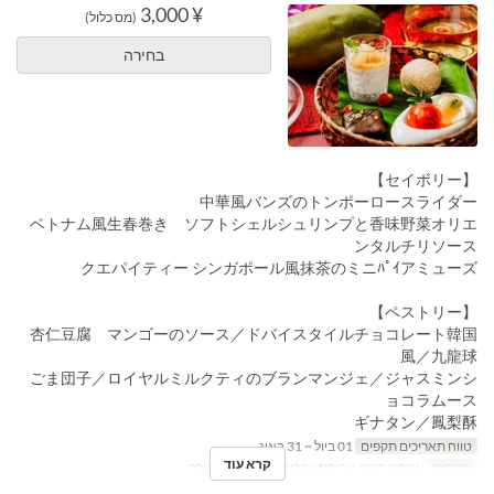
¥ 3,000
(מס כלול)
בחירה
【セイボリー】
中華風バンズのトンポーロースライダー
ベトナム風生春巻き ソフトシェルシュリンプと香味野菜オリエ
ンタルチリソース
クエパイティー シンガポール風抹茶のミニﾊﾟｲアミューズ
【ペストリー】
杏仁豆腐 マンゴーのソース／ドバイスタイルチョコレート韓国
風／九龍球
ごま団子／ロイヤルミルクティのブランマンジェ／ジャスミンシ
ョコラムース
ギナタン／鳳梨酥
טווח תאריכים תקפים
01 ביול ~ 31 באוג
קרא עוד
ארוחות
ארוחת בוקר, ארוחת צהריים, תה, ארוחת ערב