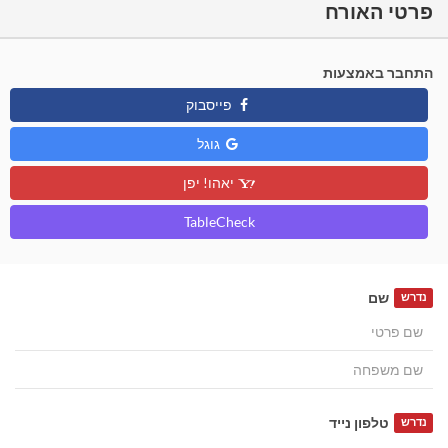
פרטי האורח
התחבר באמצעות
פייסבוק
גוגל
יאהו! יפן
TableCheck
שם
נדרש
טלפון נייד
נדרש