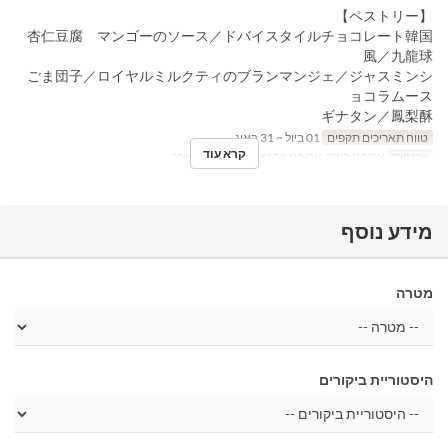
【ペストリー】
杏仁豆腐 マンゴーのソース／ドバイスタイルチョコレート韓国
風／九龍球
ごま団子／ロイヤルミルクティのブランマンジェ／ジャスミンシ
ョコラムース
ギナタン／鳳梨酥
טווח תאריכים תקפים
01 ביול ~ 31 באוג
קרא עוד
ארוחות
ארוחת בוקר, ארוחת צהריים, תה, ארוחת ערב
מידע נוסף
מטרה
היסטוריית ביקורים