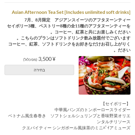
[Includes unlimited soft drinks] Asian Afternoon Tea Set
7月、8月限定 アジアンスイーツのアフタヌーンティー
セイボリー3種、ペストリー8種の全11種のアフタヌーンティーを
コーヒー、紅茶と共にお楽しみください。
こちらのプランはソフトドリンク飲み放題付でございます。
コーヒー、紅茶、ソフトドリンクをお好きなだけお召し上がりく
ださい。
¥ 3,500
(מס כלול)
בחירה
【セイボリー】
中華風バンズのトンポーロースライダー
ベトナム風生春巻き ソフトシェルシュリンプと香味野菜オリエ
ンタルチリソース
クエパイティー シンガポール風抹茶のミニﾊﾟｲアミューズ