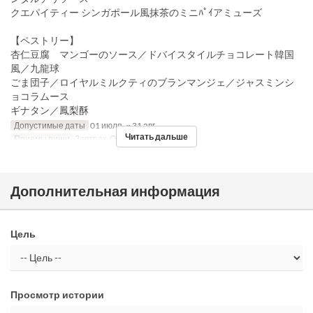
クエパイティー シンガポール風抹茶のミニﾊﾟｲアミューズ
【ペストリー】
杏仁豆腐 マンゴーのソース／ドバイスタイルチョコレート韓国
風／九龍球
ごま団子／ロイヤルミルクティのブランマンジェ／ジャスミンシ
ョコラムース
ギナタン／鳳梨酥
Допустимые даты
01 июля. ~ 31 авг.
Читать дальше
Приемы пищи
Завтрак, Обед, Чай, Ужин
Дополнительная информация
Цель
Просмотр истории