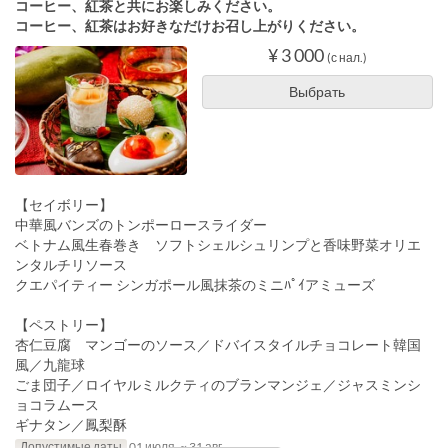
コーヒー、紅茶と共にお楽しみください。
コーヒー、紅茶はお好きなだけお召し上がりください。
¥ 3 000
(с нал.)
Выбрать
【セイボリー】
中華風バンズのトンポーロースライダー
ベトナム風生春巻き ソフトシェルシュリンプと香味野菜オリエ
ンタルチリソース
クエパイティー シンガポール風抹茶のミニﾊﾟｲアミューズ
【ペストリー】
杏仁豆腐 マンゴーのソース／ドバイスタイルチョコレート韓国
風／九龍球
ごま団子／ロイヤルミルクティのブランマンジェ／ジャスミンシ
ョコラムース
ギナタン／鳳梨酥
Допустимые даты
01 июля. ~ 31 авг.