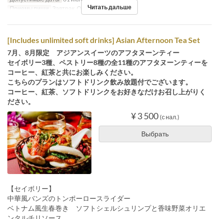
Читать дальше
Приемы пищи
Завтрак, Обед, Чай, Ужин
[Includes unlimited soft drinks] Asian Afternoon Tea Set
7月、8月限定 アジアンスイーツのアフタヌーンティー
セイボリー3種、ペストリー8種の全11種のアフタヌーンティーを
コーヒー、紅茶と共にお楽しみください。
こちらのプランはソフトドリンク飲み放題付でございます。
コーヒー、紅茶、ソフトドリンクをお好きなだけお召し上がりく
ださい。
¥ 3 500
(с нал.)
Выбрать
【セイボリー】
中華風バンズのトンポーロースライダー
ベトナム風生春巻き ソフトシェルシュリンプと香味野菜オリエ
ンタルチリソース