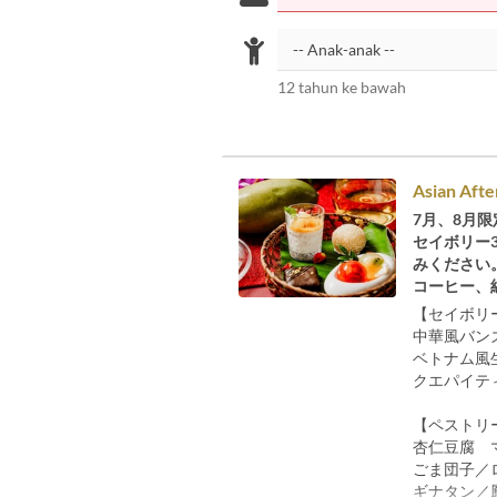
12 tahun ke bawah
Asian Afte
7月、8月
セイボリー
みください
コーヒー、
【セイボリ
中華風バン
ベトナム風
クエパイテ
【ペストリ
杏仁豆腐 
ごま団子／
ギナタン／