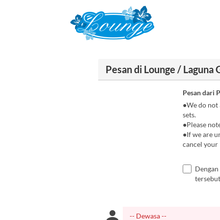
Pesan di Lounge / Laguna 
Pesan dari 
●We do not a
sets.
●Please note
●If we are u
cancel your 
Dengan 
tersebut