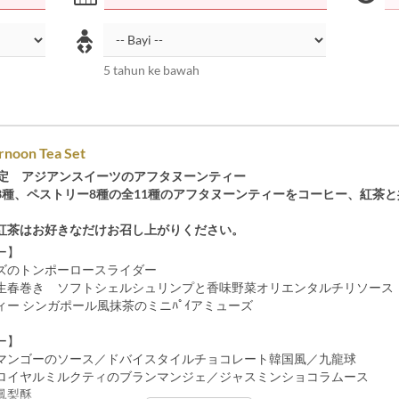
5 tahun ke bawah
rnoon Tea Set
限定 アジアンスイーツのアフタヌーンティー
3種、ペストリー8種の全11種のアフタヌーンティーをコーヒー、紅茶
。
紅茶はお好きなだけお召し上がりください。
ー】
ズのトンポーロースライダー
生春巻き ソフトシェルシュリンプと香味野菜オリエンタルチリソース
ィー シンガポール風抹茶のミニﾊﾟｲアミューズ
ー】
マンゴーのソース／ドバイスタイルチョコレート韓国風／九龍球
ロイヤルミルクティのブランマンジェ／ジャスミンショコラムース
鳳梨酥