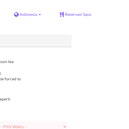
Indonesia
Reservasi Saya
noon tea
.
be forced to
eperti