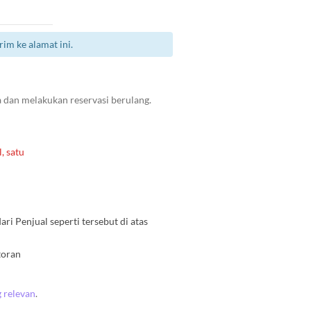
im ke alamat ini.
 dan melakukan reservasi berulang.
, satu
i Penjual seperti tersebut di atas
toran
g relevan
.