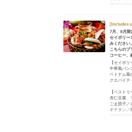
Berlaku Samp
[Includes 
7月、8月
セイボリー
みください
こちらのプ
コーヒー、
【セイボリ
中華風バン
ベトナム風
クエパイテ
【ペストリ
杏仁豆腐 
ごま団子／
ギナタン／
Berlaku Samp