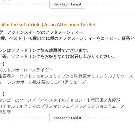
Baca Lebih Lanjut
ai
01 Jul ~ 31 Agu
Makanan
Sarapan, Makan Siang, Teh, Makan Malam
unlimited soft drinks] Asian Afternoon Tea Set
限定 アジアンスイーツのアフタヌーンティー
3種、ペストリー8種の全11種のアフタヌーンティーをコーヒー、紅茶
。
ランはソフトドリンク飲み放題付でございます。
紅茶、ソフトドリンクをお好きなだけお召し上がりください。
ー】
ズのトンポーロースライダー
生春巻き ソフトシェルシュリンプと香味野菜オリエンタルチリソース
ィー シンガポール風抹茶のミニﾊﾟｲアミューズ
ー】
マンゴーのソース／ドバイスタイルチョコレート韓国風／九龍球
ロイヤルミルクティのブランマンジェ／ジャスミンショコラムース
鳳梨酥
Baca Lebih Lanjut
ai
01 Jul ~ 31 Agu
Makanan
Sarapan, Makan Siang, Teh, Makan Malam