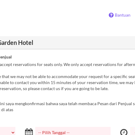
Bantuan
Garden Hotel
Penjual
ccept reservations for seats only. We only accept reservations for after
 that we may not be able to accommodate your request for a specific seat
nable to contact you within 15 minutes of your reservation time, we may 
reservation, so please contact us if you are going to be late.
ini saya mengkonfirmasi bahwa saya telah membaca Pesan dari Penjual s
 di atas