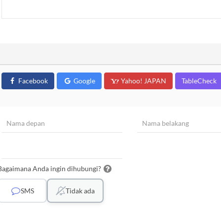
Facebook
Google
Yahoo! JAPAN
TableCheck
Bagaimana Anda ingin dihubungi?
SMS
Tidak ada