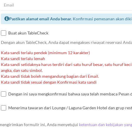
Pastikan alamat email Anda benar.
Konfirmasi pemesanan akan dikir
Buat akun TableCheck
Dengan akun TableCheck, Anda dapat mengakses riwayat reservasi Anda
Kata sandi terlalu pendek (minimum 12 karakter)
Kata sandi terlalu lemah
Kata sandi setidaknya harus terdiri dari satu huruf besar, satu huruf kecil
angka, dan satu simbol.
Kata sandi tidak boleh mengandung bagian dari Email.
Kata sandi tidak sesuai dengan Konfirmasi kata sandi
Dengan ini saya mengkonfirmasi bahwa saya telah membaca Pesan dar
Menerima tawaran dari Lounge / Laguna Garden Hotel dan grup res
engirimkan formulir ini, Anda menyetujui
ketentuan dan kebijakan yan