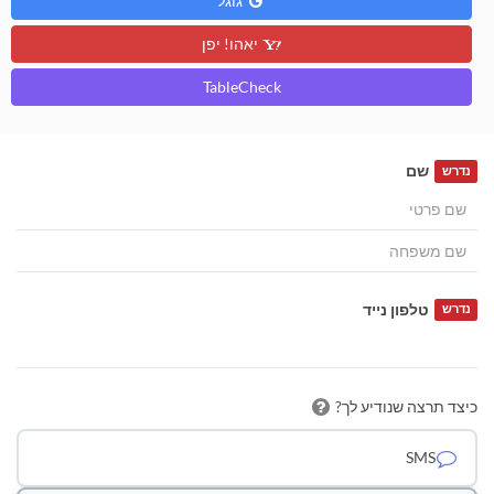
גוגל
יאהו! יפן
TableCheck
שם
נדרש
טלפון נייד
נדרש
כיצד תרצה שנודיע לך?
SMS