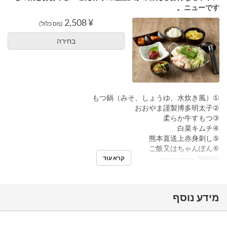
ニューです。
¥ 2,508
(מס כלול)
בחירה
①もつ鍋（みそ、しょうゆ、水炊き風）
②おおやま謹製博多明太子
③柔らか牛すもつ
④白菜キムチ
⑤熊本直送上赤身刺し
⑥ご飯又はちゃんぽん
קרא עוד
ארוחות
ארוחת צהריים
מידע נוסף