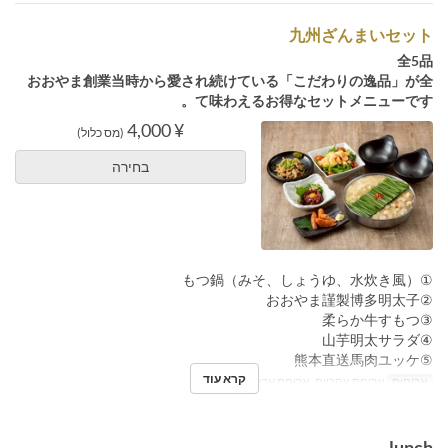
九州ざんまいセット
全5品
おおやま創業当時から愛され続けている「こだわりの逸品」が全
て味わえるお得なセットメニューです。
¥ 4,000
(מס כלול)
בחירה
①もつ鍋（みそ、しょうゆ、水炊き風）
②おおやま謹製博多明太子
③柔らか牛すもつ
④山芋明太サラダ
⑤熊本直送馬肉ユッケ
קרא עוד
ארוחות
ארוחת צהריים, ארוחת ערב
lunch