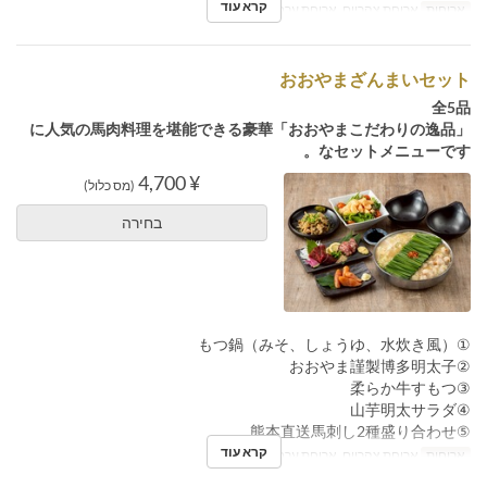
קרא עוד
ארוחות
ארוחת צהריים, ארוחת ערב
おおやまざんまいセット
全5品
「おおやまこだわりの逸品」に人気の馬肉料理を堪能できる豪華
なセットメニューです。
¥ 4,700
(מס כלול)
בחירה
①もつ鍋（みそ、しょうゆ、水炊き風）
②おおやま謹製博多明太子
③柔らか牛すもつ
④山芋明太サラダ
⑤熊本直送馬刺し2種盛り合わせ
קרא עוד
ארוחות
ארוחת צהריים, ארוחת ערב