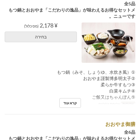
全5品
もつ鍋とおおやま「こだわりの逸品」が味わえるお得なセットメ
ニューです。
¥ 2,178
(מס כלול)
בחירה
①もつ鍋（みそ、しょうゆ、水炊き風）
②おおやま謹製博多明太子
③柔らか牛すもつ
④白菜キムチ
⑤ご飯又はちゃんぽん
קרא עוד
ארוחות
ארוחת צהריים
おおやま御膳
全6品
もつ鍋とおおやま「こだわりの逸品」が味わえるお得なセットメ