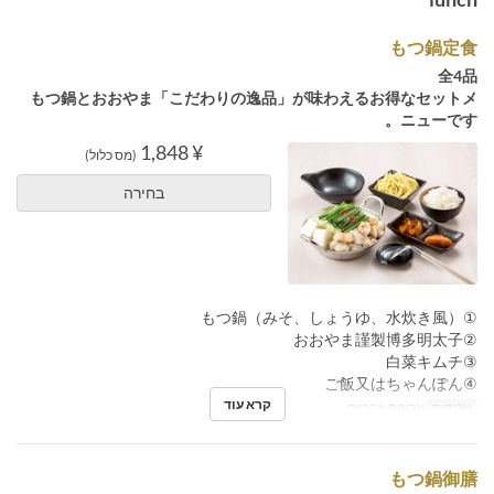
もつ鍋定食
全4品
もつ鍋とおおやま「こだわりの逸品」が味わえるお得なセットメ
ニューです。
¥ 1,848
(מס כלול)
בחירה
①もつ鍋（みそ、しょうゆ、水炊き風）
②おおやま謹製博多明太子
③白菜キムチ
④ご飯又はちゃんぽん
קרא עוד
ארוחות
ארוחת צהריים
もつ鍋御膳