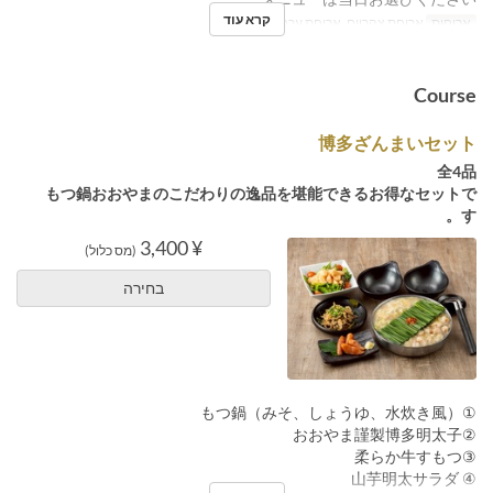
קרא עוד
ארוחות
ארוחת צהריים, ארוחת ערב
Course
博多ざんまいセット
全4品
もつ鍋おおやまのこだわりの逸品を堪能できるお得なセットで
す。
¥ 3,400
(מס כלול)
בחירה
①もつ鍋（みそ、しょうゆ、水炊き風）
②おおやま謹製博多明太子
③柔らか牛すもつ
④ 山芋明太サラダ