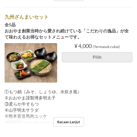
九州ざんまいセット
全5品
おおやま創業当時から愛され続けている「こだわりの逸品」が全
て味わえるお得なセットメニューです。
¥ 4,000
(Termasuk cukai)
Pilih
①もつ鍋（みそ、しょうゆ、水炊き風）
②おおやま謹製博多明太子
③柔らか牛すもつ
④山芋明太サラダ
⑤熊本直送馬肉ユッケ
Bacaan Lanjut
Makanan
Makan Tengah Hari, Makan Malam