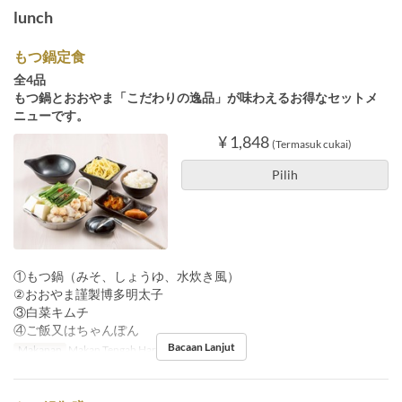
lunch
もつ鍋定食
全4品
もつ鍋とおおやま「こだわりの逸品」が味わえるお得なセットメ
ニューです。
¥ 1,848
(Termasuk cukai)
Pilih
①もつ鍋（みそ、しょうゆ、水炊き風）
②おおやま謹製博多明太子
③白菜キムチ
④ご飯又はちゃんぽん
Bacaan Lanjut
Makanan
Makan Tengah Hari