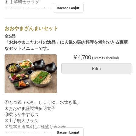
④ 山芋明太サラダ
Bacaan Lanjut
Makanan
Makan Tengah Hari, Makan Malam
おおやまざんまいセット
全5品
「おおやまこだわりの逸品」に人気の馬肉料理を堪能できる豪華
なセットメニューです。
¥ 4,700
(Termasuk cukai)
Pilih
①もつ鍋（みそ、しょうゆ、水炊き風）
②おおやま謹製博多明太子
③柔らか牛すもつ
④山芋明太サラダ
⑤熊本直送馬刺し2種盛り合わせ
Bacaan Lanjut
Makanan
Makan Tengah Hari, Makan Malam