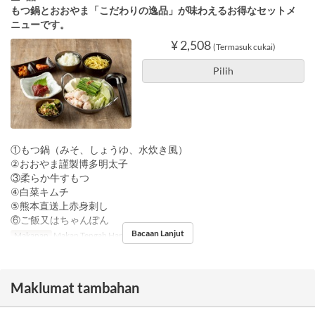
もつ鍋とおおやま「こだわりの逸品」が味わえるお得なセットメ
ニューです。
¥ 2,508
(Termasuk cukai)
Pilih
①もつ鍋（みそ、しょうゆ、水炊き風）
②おおやま謹製博多明太子
③柔らか牛すもつ
④白菜キムチ
⑤熊本直送上赤身刺し
⑥ご飯又はちゃんぽん
Bacaan Lanjut
Makanan
Makan Tengah Hari
Maklumat tambahan