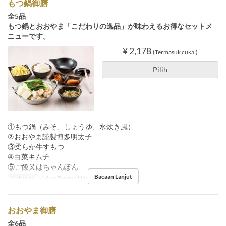
もつ鍋御膳
全5品
もつ鍋とおおやま「こだわりの逸品」が味わえるお得なセットメ
ニューです。
¥ 2,178
(Termasuk cukai)
Pilih
①もつ鍋（みそ、しょうゆ、水炊き風）
②おおやま謹製博多明太子
③柔らか牛すもつ
④白菜キムチ
⑤ご飯又はちゃんぽん
Bacaan Lanjut
Makanan
Makan Tengah Hari
おおやま御膳
全6品