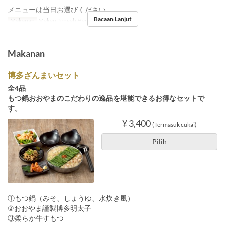
メニューは当日お選びください。
Bacaan Lanjut
Makanan
Makan Tengah Hari, Makan Malam
Makanan
博多ざんまいセット
全4品
もつ鍋おおやまのこだわりの逸品を堪能できるお得なセットで
す。
¥ 3,400
(Termasuk cukai)
Pilih
①もつ鍋（みそ、しょうゆ、水炊き風）
②おおやま謹製博多明太子
③柔らか牛すもつ