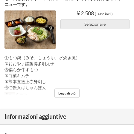
ニューです。
¥ 2.508
(Tasse incl.)
Selezionare
①もつ鍋（みそ、しょうゆ、水炊き風）
②おおやま謹製博多明太子
③柔らか牛すもつ
④白菜キムチ
⑤熊本直送上赤身刺し
⑥ご飯又はちゃんぽん
Leggi di più
Pasti
Pranzo
Informazioni aggiuntive