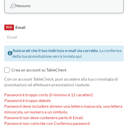
Nessuno
Email
Rich
Assicurati che il tuo indirizzo e-mail sia corretto.
La conferma
della tua prenotazione verrà inviata qui.
Crea un account su TableCheck
Con un account TableCheck, puoi accedere alla tua cronologia di
prenotazioni ed effettuare prenotazioni ripetute.
Password è troppo corto (il minimo è 12 caratteri)
Password è troppo debole
Password deve includere almeno una lettera maiuscola, una lettera
minuscola, un numero e un simbolo.
Password non deve contenere parte di Email.
Password non coincide con Conferma password