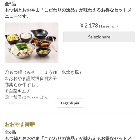
全5品
もつ鍋とおおやま「こだわりの逸品」が味わえるお得なセットメ
ニューです。
¥ 2.178
(Tasse incl.)
Selezionare
①もつ鍋（みそ、しょうゆ、水炊き風）
②おおやま謹製博多明太子
③柔らか牛すもつ
④白菜キムチ
⑤ご飯又はちゃんぽん
Leggi di più
Pasti
Pranzo
おおやま御膳
全6品
もつ鍋とおおやま「こだわりの逸品」が味わえるお得なセットメ