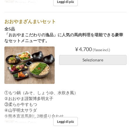
Leggi di più
Pasti
Pranzo, Cena
おおやまざんまいセット
全5品
「おおやまこだわりの逸品」に人気の馬肉料理を堪能できる豪華
なセットメニューです。
¥ 4.700
(Tasse incl.)
Selezionare
①もつ鍋（みそ、しょうゆ、水炊き風）
②おおやま謹製博多明太子
③柔らか牛すもつ
④山芋明太サラダ
⑤熊本直送馬刺し2種盛り合わせ
Leggi di più
Pasti
Pranzo, Cena