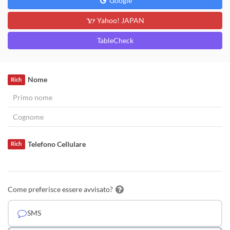
Google
Yahoo! JAPAN
TableCheck
Nome
Rich
Telefono Cellulare
Rich
Come preferisce essere avvisato?
SMS