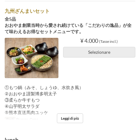
九州ざんまいセット
全5品
おおやま創業当時から愛され続けている「こだわりの逸品」が全
て味わえるお得なセットメニューです。
¥ 4.000
(Tasse incl.)
Selezionare
①もつ鍋（みそ、しょうゆ、水炊き風）
②おおやま謹製博多明太子
③柔らか牛すもつ
④山芋明太サラダ
⑤熊本直送馬肉ユッケ
Leggi di più
Pasti
Pranzo, Cena
lunch