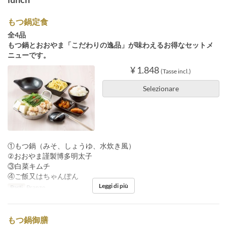
もつ鍋定食
全4品
もつ鍋とおおやま「こだわりの逸品」が味わえるお得なセットメ
ニューです。
¥ 1.848
(Tasse incl.)
Selezionare
①もつ鍋（みそ、しょうゆ、水炊き風）
②おおやま謹製博多明太子
③白菜キムチ
④ご飯又はちゃんぽん
Leggi di più
Pasti
Pranzo
もつ鍋御膳