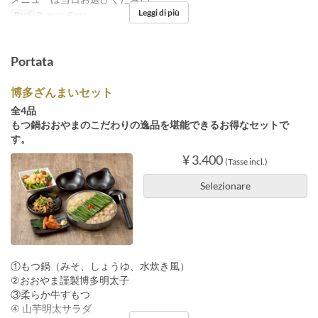
Leggi di più
Pasti
Pranzo, Cena
Portata
博多ざんまいセット
全4品
もつ鍋おおやまのこだわりの逸品を堪能できるお得なセットで
す。
¥ 3.400
(Tasse incl.)
Selezionare
①もつ鍋（みそ、しょうゆ、水炊き風）
②おおやま謹製博多明太子
③柔らか牛すもつ
④ 山芋明太サラダ