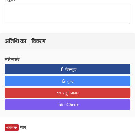
अतिथि का ।विवरण
लॉगिन करें
फेसबुक
गूगल
याहू! जापान
TableCheck
नाम
आवश्यक