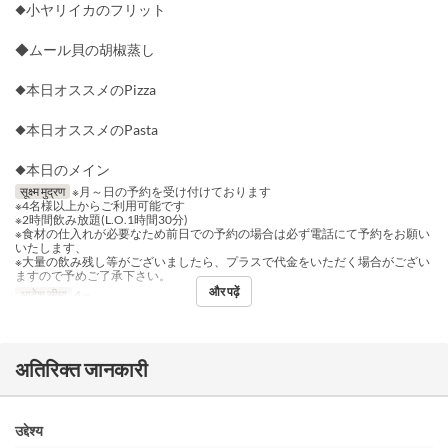
◆小ヤリイカのフリット
◆ムール貝の胡椒蒸し
◆本日オススメのPizza
◆本日オススメのPasta
◆本日のメイン
सूक्ष्म मुद्रण
※月～日の予約を受け付けております
※4名様以上からご利用可能です
※2時間飲み放題(L.O.1時間30分)
※食材の仕入れが必要なため前日での予約の場合は必ず電話にて予約をお願い
いたします、
※大量の飲み残し等がございましたら、プラスで代金をいただく場合がござい
ますので予めご了承下さい。
और पढ़ें
आदेश सीमा
4 ~
अतिरिक्त जानकारी
उद्देश्य