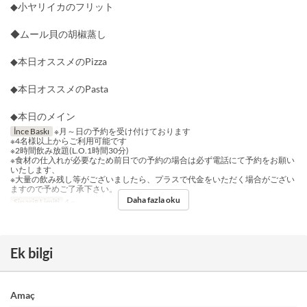
◆小ヤリイカのフリット
◆ムール貝の胡椒蒸し
◆本日オススメのPizza
◆本日オススメのPasta
◆本日のメイン
İnce Baskı
※月～日の予約を受け付けております
※4名様以上からご利用可能です
※2時間飲み放題(L.O.1時間30分)
※食材の仕入れが必要なため前日での予約の場合は必ず電話にて予約をお願い
いたします、
※大量の飲み残し等がございましたら、プラスで代金をいただく場合がござい
ますので予めご了承下さい。
Daha fazla oku
Sipariş Limiti
4 ~
Ek bilgi
Amaç