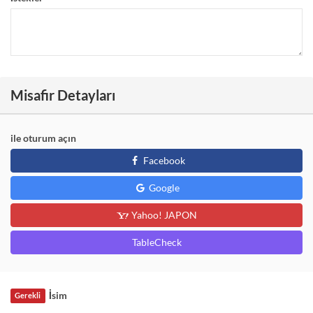
Misafir Detayları
ile oturum açın
Facebook
Google
Yahoo! JAPON
TableCheck
İsim
Gerekli