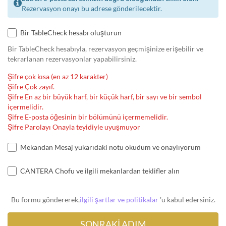
Rezervasyon onayı bu adrese gönderilecektir.
Bir TableCheck hesabı oluşturun
Bir TableCheck hesabıyla, rezervasyon geçmişinize erişebilir ve
tekrarlanan rezervasyonlar yapabilirsiniz.
Şifre çok kısa (en az 12 karakter)
Şifre Çok zayıf.
Şifre En az bir büyük harf, bir küçük harf, bir sayı ve bir sembol
içermelidir.
Şifre E-posta öğesinin bir bölümünü içermemelidir.
Şifre Parolayı Onayla teyidiyle uyuşmuyor
Mekandan Mesaj yukarıdaki notu okudum ve onaylıyorum
CANTERA Chofu ve ilgili mekanlardan teklifler alın
Bu formu göndererek,
ilgili şartlar ve politikalar
'u kabul edersiniz.