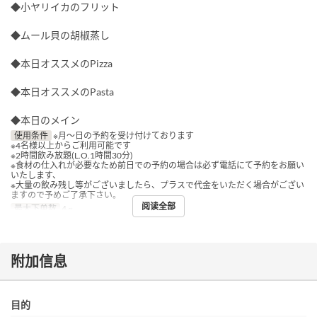
◆小ヤリイカのフリット
◆ムール貝の胡椒蒸し
◆本日オススメのPizza
◆本日オススメのPasta
◆本日のメイン
使用条件
※月～日の予約を受け付けております
※4名様以上からご利用可能です
※2時間飲み放題(L.O.1時間30分)
※食材の仕入れが必要なため前日での予約の場合は必ず電話にて予約をお願い
いたします、
※大量の飲み残し等がございましたら、プラスで代金をいただく場合がござい
ますので予めご了承下さい。
阅读全部
最大下单数
4 ~
附加信息
目的