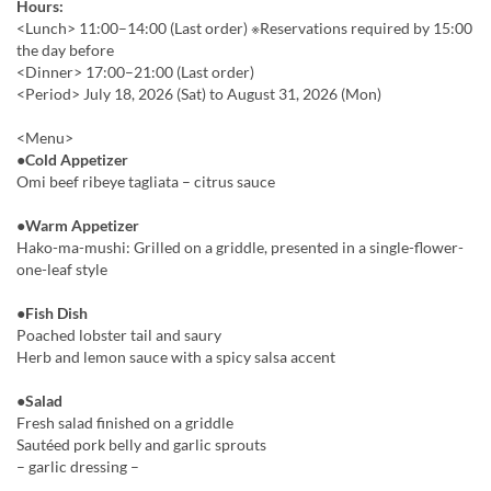
Hours:
<Lunch> 11:00–14:00 (Last order) ※Reservations required by 15:00
the day before
<Dinner> 17:00–21:00 (Last order)
<Period> July 18, 2026 (Sat) to August 31, 2026 (Mon)
<Menu>
●Cold Appetizer
Omi beef ribeye tagliata – citrus sauce
●Warm Appetizer
Hako-ma-mushi: Grilled on a griddle, presented in a single-flower-
one-leaf style
●Fish Dish
Poached lobster tail and saury
Herb and lemon sauce with a spicy salsa accent
●Salad
Fresh salad finished on a griddle
Sautéed pork belly and garlic sprouts
– garlic dressing –