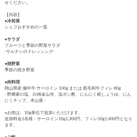
せください。
【内容】
●冷前菜
シェフおすすめの一皿
●サラダ
フルーツと季節の野菜サラダ
-サルナシのドレッシング-
●焼野菜
季節の焼き野菜
●肉料理
岡山県産 備中牛 サーロイン 100g または 黒毛和牛フィレ 80g
- 野﨑家の塩、白桃金山寺、塩ポン酢、にんにく糀しょうゆ、にん
にくチップ、本山葵 -
※お肉は、10g単位で追加いただけます。
追加料金1名様：サーロイン10g1,300円、フィレ10g1,400円となり
ます。
●ご飯