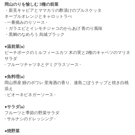
岡山のりを愉しむ 3種の前菜
・新見キャビアとママカリの酢漬けのブルスケッタ
ネーブルオレンジとキャロットラぺ
- 一番摘みのりソース -
・ガラエビとイシモチジャコのからあげ 青のり風味
・黒鯛のなめろう 烏城ブラック
●温前菜(※)
ピーチポークのミルフィーユカツ 木の実と2種のキャベツのマリネ
サラダ
- フルーツチャツネとデミグラスソース -
●魚料理(※)
岡山県産 鰻のポワレ 里海酒の香り、連島ごぼうチップと焼き白桃
添え
- ピオーネビネガーソース -
●サラダ(※)
フルーツと季節の野菜サラダ
- サルナシのドレッシング -
●焼野菜