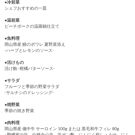
●冷前菜
シェフおすすめの一皿
●温前菜
ピーチポークの温羅鍋仕立て
●魚料理
岡山県産 鰻のポワレ 夏野菜添え
-ハーブとレモンのソース-
●活けもの
活け鮑 -柑橘バターソース-
●サラダ
フルーツと季節の野菜サラダ
-サルナシのドレッシング-
●焼野菜
季節の焼き野菜
●肉料理
岡山県産 備中牛 サーロイン 100g または 黒毛和牛フィレ 80g
- 野﨑家の塩、白桃金山寺、塩ポン酢、にんにく糀しょうゆ、にん