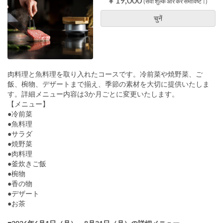
(सेवा शुल्क और कर समाविष्ट।)
चुनें
肉料理と魚料理を取り入れたコースです。冷前菜や焼野菜、ご
飯、椀物、デザートまで揃え、季節の素材を大切に提供いたしま
す。詳細メニュー内容は3か月ごとに変更いたします。
【メニュー】
●冷前菜
●魚料理
●サラダ
●焼野菜
●肉料理
●釜炊きご飯
●椀物
●香の物
●デザート
●お茶