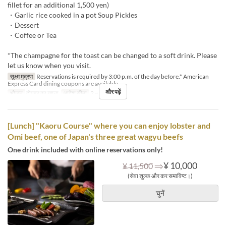
fillet for an additional 1,500 yen)
・Garlic rice cooked in a pot Soup Pickles
・Dessert
・Coffee or Tea
*The champagne for the toast can be changed to a soft drink. Please
let us know when you visit.
सूक्ष्म मुद्रण
Reservations is required by 3:00 p.m. of the day before.* American
Express Card dining coupons are available.
और पढ़ें
भोजन
दोपहर का खाना
आदेश सीमा
2 ~ 6
[Lunch] "Kaoru Course" where you can enjoy lobster and
Omi beef, one of Japan's three great wagyu beefs
One drink included with online reservations only!
⇒
¥ 10,000
¥ 11,500
(सेवा शुल्क और कर समाविष्ट।)
चुनें