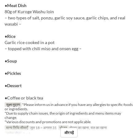
●Meat Dish
80g of Kuroge Washu loin
– two types of salt, ponzu, garlic soy sauce, garlic chips, and real
wasabi –
●Rice
Garlic rice cooked in a pot
– topped with chili miso and onsen egg –
●Soup
●Pickles
●Dessert
●Coffee or black tea
सूक्ष्म मुद्रण
*Please inform us in advance if you have any allergies to specific foods
or ingredients.
*Due to supply chain issues, the origin of ingredients and menu items may
change.
*Various discounts and promotions are not applicable.
मान्य तिथि सीमाएँ
जुल 18 ~ अगस्त 31
भोजन
दोपहर का खाना, रात का खाना
और पढ़ें
आदेश सीमा
1 ~ 6