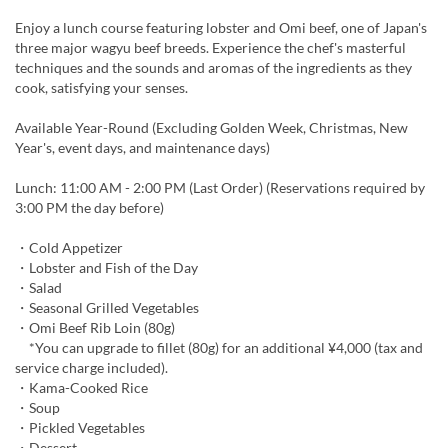
Enjoy a lunch course featuring lobster and Omi beef, one of Japan's
three major wagyu beef breeds. Experience the chef's masterful
techniques and the sounds and aromas of the ingredients as they
cook, satisfying your senses.
Available Year-Round (Excluding Golden Week, Christmas, New
Year's, event days, and maintenance days)
Lunch: 11:00 AM - 2:00 PM (Last Order) (Reservations required by
3:00 PM the day before)
・Cold Appetizer
・Lobster and Fish of the Day
・Salad
・Seasonal Grilled Vegetables
・Omi Beef Rib Loin (80g)
*You can upgrade to fillet (80g) for an additional ¥4,000 (tax and
service charge included).
・Kama-Cooked Rice
・Soup
・Pickled Vegetables
・Dessert