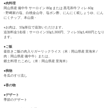
●肉料理
岡山県産 備中牛 サーロイン 80g または 黒毛和牛フィレ 60g
- 野﨑家の塩、白桃金山寺、塩ポン酢、にんにく糀しょうゆ、にん
にくチップ、本山葵 -
※お肉は、10g単位で追加いただけます。
追加料金1名様：サーロイン10g1,300円、フィレ10g1,400円となり
ます。
●ご飯
釜炊きご飯の肉入りガーリックライス（米：岡山県産 里海米 /
肉：岡山県産 備中牛）または、
郷土料理 たこめし（米：岡山県産 里海米）
●椀物
冬瓜のすり流し
●香の物
●デザート
季節のデザート