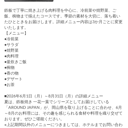
鉄板で丁寧に焼き上げる肉料理を中心に、冷前菜や焼野菜、ご
飯、椀物まで揃えたコースです。季節の素材を大切に、落ち着い
たひとときをお届けします。詳細メニュー内容は3か月ごとに変更
いたします。
【メニュー】
●冷前菜
●サラダ
●焼野菜
●肉料理
●釜炊きご飯
●椀物
●香の物
●デザート
●お茶
■2026年6月1日（月）～8月31日（月）の詳細メニュー
夏は、鉄板焼き 一花一葉でシリーズとしてお届けしている
「AROUND JAPAN」が、岡山県を取り上げることに合わせ、6月
～8月のお料理には、その趣を感じられる食材や料理を織り交ぜて
おります。ぜひご堪能ください。
※上記期間以外のメニューにつきましては、ホテルまでお問い合わ