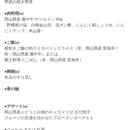
季節の焼き野菜
●肉料理(※)
岡山県産 備中牛 サーロイン 80g
- 野﨑家の塩、白桃金山寺、塩ポン酢、にんにく糀しょうゆ、にん
にくチップ、本山葵 -
●ご飯(※)
釜炊きご飯の肉入りガーリックライス（米：岡山県産 里海米 /
肉：岡山県産 備中牛）または、
郷土料理 たこめし（米：岡山県産 里海米）
●椀物(※)
冬瓜のすり流し
●香の物
●デザート(※)
岡山県産ぶどうと白桃のキャラメリゼ きび団子
フルーツの甘酒を合わせたフローズンヨーグルト
●コーヒー または 紅茶