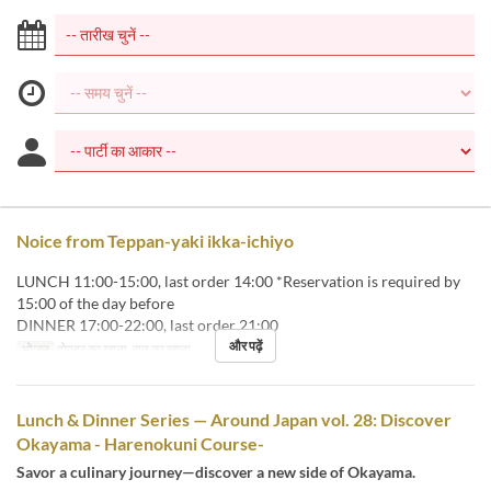
Noice from Teppan-yaki ikka-ichiyo
LUNCH 11:00-15:00, last order 14:00 *Reservation is required by
15:00 of the day before
DINNER 17:00-22:00, last order 21:00
और पढ़ें
भोजन
दोपहर का खाना, रात का खाना
Lunch & Dinner Series — Around Japan vol. 28: Discover
Okayama - Harenokuni Course-
Savor a culinary journey—discover a new side of Okayama.