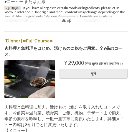
●コーヒー または 紅茶
सूक्ष्म मुद्रण
*If you have allergies to certain foods or ingredients, please let us
know in advance. *The origin and menu contents may change depending on the
availability of ingredients. *Various discounts and benefits are available.
और पढ़ें
मान्य तिथि सीमाएँ
जून 01 ~ अगस्त 31
भोजन
रात का खाना
आदेश सीमा
1 ~ 6
[Dinner] ■Fuji Course■
肉料理と魚料理をはじめ、活けものに鮑をご用意。全9品のコー
ス。
¥ 29,000
(सेवा शुल्क और कर समाविष्ट।)
चुनें
肉料理と魚料理に加え、活けもの（鮑）を取り入れたコースで
す。冷前菜や温前菜、焼野菜、ご飯、椀物、デザートまで揃え、
季節の素材を吟味し、一皿一皿丁寧に提供いたします。詳細メニ
ュー内容は3か月ごとに変更いたします。
【メニュー】