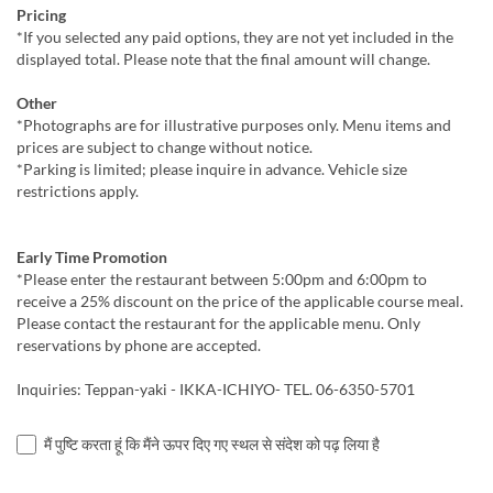
Pricing
*If you selected any paid options, they are not yet included in the
displayed total. Please note that the final amount will change.
Other
*Photographs are for illustrative purposes only. Menu items and
prices are subject to change without notice.
*Parking is limited; please inquire in advance. Vehicle size
restrictions apply.
Early Time Promotion
*Please enter the restaurant between 5:00pm and 6:00pm to
receive a 25% discount on the price of the applicable course meal.
Please contact the restaurant for the applicable menu. Only
reservations by phone are accepted.
Inquiries: Teppan-yaki - IKKA-ICHIYO- TEL. 06-6350-5701
मैं पुष्टि करता हूं कि मैंने ऊपर दिए गए स्थल से संदेश को पढ़ लिया है