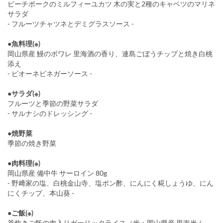
ピーチポークのミルフィーユカツ 木の実と2種のキャベツのマリネ
サラダ
- フルーツチャツネとデミグラスソース -
●魚料理(※)
岡山県産 鰻のポワレ 里海酒の香り、連島ごぼうチップと焼き白桃
添え
- ピオーネビネガーソース -
●サラダ(※)
フルーツと季節の野菜サラダ
- サルナシのドレッシング -
●焼野菜
季節の焼き野菜
●肉料理(※)
岡山県産 備中牛 サーロイン 80g
- 野﨑家の塩、白桃金山寺、塩ポン酢、にんにく糀しょうゆ、にん
にくチップ、本山葵 -
●ご飯(※)
釜炊きご飯の肉入りガーリックライス（米：岡山県産 里海米 /