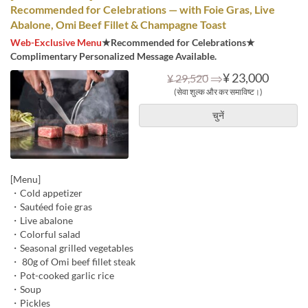
Recommended for Celebrations — with Foie Gras, Live
Abalone, Omi Beef Fillet & Champagne Toast
Web-Exclusive Menu
★Recommended for Celebrations★
Complimentary Personalized Message Available.
⇒
¥ 23,000
¥ 29,520
(सेवा शुल्क और कर समाविष्ट।)
चुनें
[Menu]
・Cold appetizer
・Sautéed foie gras
・Live abalone
・Colorful salad
・Seasonal grilled vegetables
・ 80g of Omi beef fillet steak
・Pot-cooked garlic rice
・Soup
・Pickles