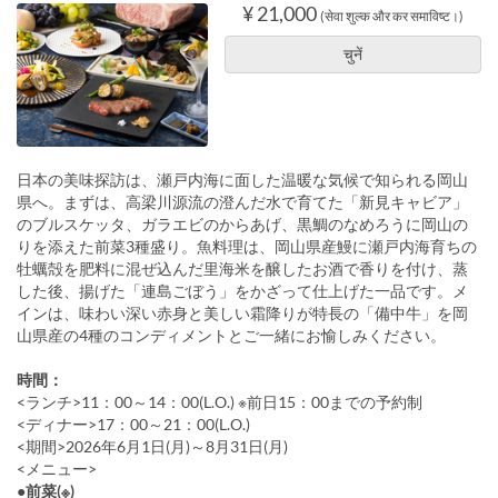
¥ 21,000
(सेवा शुल्क और कर समाविष्ट।)
चुनें
日本の美味探訪は、瀬戸内海に面した温暖な気候で知られる岡山
県へ。まずは、高梁川源流の澄んだ水で育てた「新見キャビア」
のブルスケッタ、ガラエビのからあげ、黒鯛のなめろうに岡山の
りを添えた前菜3種盛り。魚料理は、岡山県産鰻に瀬戸内海育ちの
牡蠣殻を肥料に混ぜ込んだ里海米を醸したお酒で香りを付け、蒸
した後、揚げた「連島ごぼう」をかざって仕上げた一品です。メ
インは、味わい深い赤身と美しい霜降りが特長の「備中牛」を岡
山県産の4種のコンディメントとご一緒にお愉しみください。
時間：
<ランチ>11：00～14：00(L.O.) ※前日15：00までの予約制
<ディナー>17：00～21：00(L.O.)
<期間>2026年6月1日(月)～8月31日(月)
<メニュー>
●前菜(※)