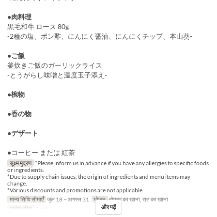
●肉料理
黒毛和牛 ロース 80g
-2種の塩、ポン酢、にんにく醤油、にんにくチップ、本山葵-
●ご飯
釜炊きご飯のガーリックライス
-とうがらし味噌と温度玉子添え-
●椀物
●香の物
●デザート
●コーヒー または 紅茶
सूक्ष्म मुद्रण
*Please inform us in advance if you have any allergies to specific foods
or ingredients.
*Due to supply chain issues, the origin of ingredients and menu items may
change.
*Various discounts and promotions are not applicable.
मान्य तिथि सीमाएँ
जुल 18 ~ अगस्त 31
भोजन
दोपहर का खाना, रात का खाना
और पढ़ें
आदेश सीमा
1 ~ 6