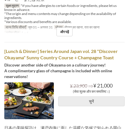
सूक्ष्म मुद्रण
*If you have allergies to certain foods or ingredients, please let us
know in advance.
*The origin and menu contents may change depending on the availability of
ingredients.
*Various discounts and benefits are available.
मान्य तिथि सीमाएँ
जून 01 ~ अगस्त 31
भोजन
दोपहर का खाना, रात का खाना
और पढ़ें
आदेश सीमा
1 ~ 6
[Lunch & Dinner] Series Around Japan vol. 28 "Discover
Okayama" Sunny Country Course + Champagne Toast
Discover another side of Okayama on a culinary journey!
A complimentary glass of champagne is included with online
reservations!
⇒
¥ 21,000
¥ 23,900
(सेवा शुल्क और कर समाविष्ट।)
चुनें
日本の美味探訪は、瀬戸内海に面した温暖な気候で知られる岡山