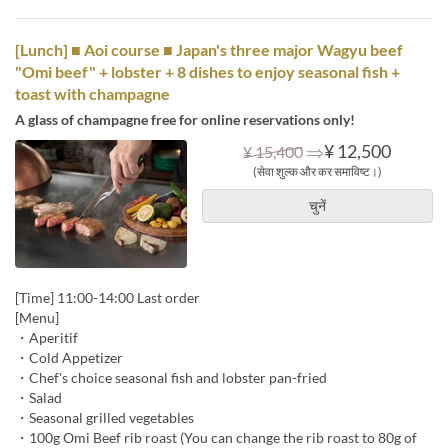
[Lunch] ■ Aoi course ■ Japan's three major Wagyu beef
"Omi beef" + lobster + 8 dishes to enjoy seasonal fish +
toast with champagne
A glass of champagne free for online reservations only!
⇒
¥ 12,500
¥ 15,400
(सेवा शुल्क और कर समाविष्ट।)
चुनें
[Time] 11:00-14:00 Last order
[Menu]
・Aperitif
・Cold Appetizer
・Chef's choice seasonal fish and lobster pan-fried
・Salad
・Seasonal grilled vegetables
・100g Omi Beef rib roast (You can change the rib roast to 80g of