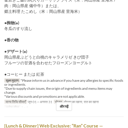
肉：岡山県産 備中牛）または、
郷土料理 たこめし（米：岡山県産 里海米）
●椀物(※)
冬瓜のすり流し
●香の物
●デザート(※)
岡山県産ぶどうと白桃のキャラメリゼ きび団子
フルーツの甘酒を合わせたフローズンヨーグルト
●コーヒー または 紅茶
सूक्ष्म मुद्रण
*Please inform us in advance if you have any allergies to specific foods
or ingredients.
*Due to supply chain issues, the origin of ingredients and menu items may
change.
*Various discounts and promotions are not applicable.
मान्य तिथि सीमाएँ
जून 01 ~ अगस्त 31
भोजन
दोपहर का खाना, रात का खाना
और पढ़ें
आदेश सीमा
1 ~ 6
[Lunch & Dinner] Web Exclusive: “Ran” Course —