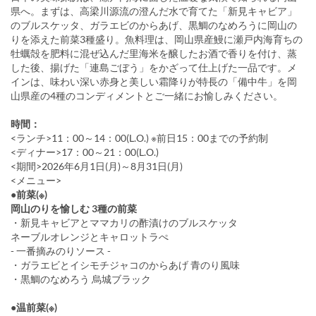
県へ。まずは、高梁川源流の澄んだ水で育てた「新見キャビア」
のブルスケッタ、ガラエビのからあげ、黒鯛のなめろうに岡山の
りを添えた前菜3種盛り。魚料理は、岡山県産鰻に瀬戸内海育ちの
牡蠣殻を肥料に混ぜ込んだ里海米を醸したお酒で香りを付け、蒸
した後、揚げた「連島ごぼう」をかざって仕上げた一品です。メ
インは、味わい深い赤身と美しい霜降りが特長の「備中牛」を岡
山県産の4種のコンディメントとご一緒にお愉しみください。
時間：
<ランチ>11：00～14：00(L.O.) ※前日15：00までの予約制
<ディナー>17：00～21：00(L.O.)
<期間>2026年6月1日(月)～8月31日(月)
<メニュー>
●前菜(※)
岡山のりを愉しむ 3種の前菜
・新見キャビアとママカリの酢漬けのブルスケッタ
ネーブルオレンジとキャロットラぺ
- 一番摘みのりソース -
・ガラエビとイシモチジャコのからあげ 青のり風味
・黒鯛のなめろう 烏城ブラック
●温前菜(※)