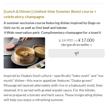
[Lunch & Dinner] Limited-time Summer Boost course +
celebratory champagne
A summer-exclusive course featuring dishes inspired by Dogo no
Ushi-no-hi, as well as Omi beef and lobster.
☆Web reservation perk: Complimentary champagne for a toast☆
⇒
¥ 17,000
¥ 19,900
(सेवा शुल्क और कर समाविष्ट।)
चुनें
Inspired by Osaka’s food culture—specifically “hako-zushi” and “ma-
mushi” dishes—this warm appetizer features “Osaka-grown”
Misasagi eel layered alternately with rice in a hakozushi mold, then
steamed. It is served with grated wasabi sauce. For the lobster,
we’ve prepared a tomato and herb sauce. These invigorating dishes
will help you enjoy a refreshing summer.