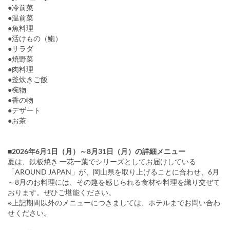
●冷前菜
●温前菜
●魚料理
●活けもの（鮑）
●サラダ
●焼野菜
●肉料理
●釜炊きご飯
●椀物
●香の物
●デザート
●お茶
■2026年6月1日（月）～8月31日（月）の詳細メニュー
夏は、鉄板焼き 一花一葉でシリーズとしてお届けしている
「AROUND JAPAN」が、岡山県を取り上げることに合わせ、6月
～8月のお料理には、その趣を感じられる食材や料理を織り交ぜて
おります。ぜひご堪能ください。
※上記期間以外のメニューにつきましては、ホテルまでお問い合わ
せください。