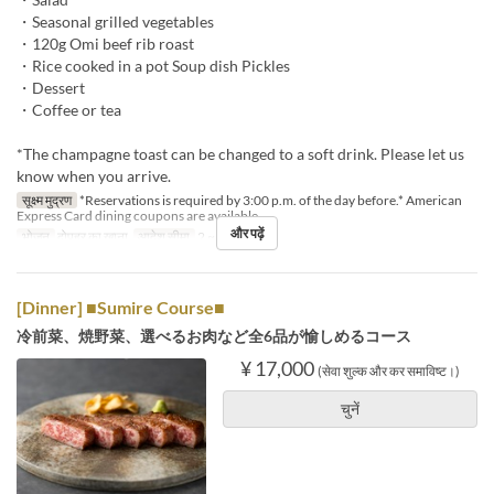
・Seasonal grilled vegetables
・120g Omi beef rib roast
・Rice cooked in a pot Soup dish Pickles
・Dessert
・Coffee or tea
*The champagne toast can be changed to a soft drink. Please let us
know when you arrive.
सूक्ष्म मुद्रण
*Reservations is required by 3:00 p.m. of the day before.* American
Express Card dining coupons are available.
और पढ़ें
भोजन
दोपहर का खाना
आदेश सीमा
2 ~ 6
[Dinner] ■Sumire Course■
冷前菜、焼野菜、選べるお肉など全6品が愉しめるコース
¥ 17,000
(सेवा शुल्क और कर समाविष्ट।)
चुनें