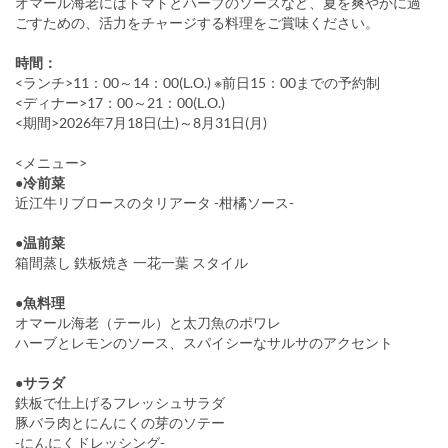
オマール海老にはトマトとハーブのソースなど、夏を爽やかに過
ごすための、活力をチャージする料理をご賞味ください。
時間：
<ランチ>11：00～14：00(L.O.) ※前日15：00までの予約制
<ディナー>17：00～21：00(L.O.)
<期間>2026年7月18日(土)～8月31日(月)
<メニュー>
●冷前菜
近江牛リブロースのタリアータ -柑橘ソース-
●温前菜
箱間蒸し 鉄板焼き 一花一葉 スタイル
●魚料理
オマール海老（テール）と太刀魚のポワレ
ハーブとレモンのソース、スパイシーなサルサのアクセント
●サラダ
鉄板で仕上げるフレッシュサラダ
豚バラ肉とにんにくの芽のソテー
-にんにくドレッシング-