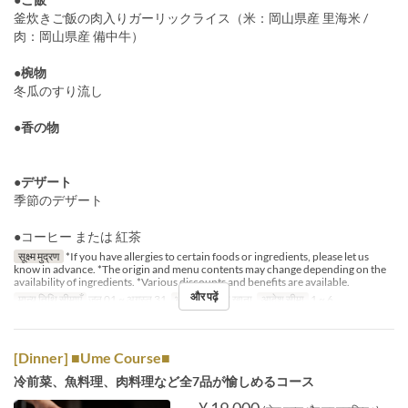
釜炊きご飯の肉入りガーリックライス（米：岡山県産 里海米 /
肉：岡山県産 備中牛）
●椀物
冬瓜のすり流し
●香の物
●デザート
季節のデザート
●コーヒー または 紅茶
सूक्ष्म मुद्रण
*If you have allergies to certain foods or ingredients, please let us
know in advance. *The origin and menu contents may change depending on the
availability of ingredients. *Various discounts and benefits are available.
और पढ़ें
मान्य तिथि सीमाएँ
जून 01 ~ अगस्त 31
भोजन
रात का खाना
आदेश सीमा
1 ~ 6
[Dinner] ■Ume Course■
冷前菜、魚料理、肉料理など全7品が愉しめるコース
¥ 19,000