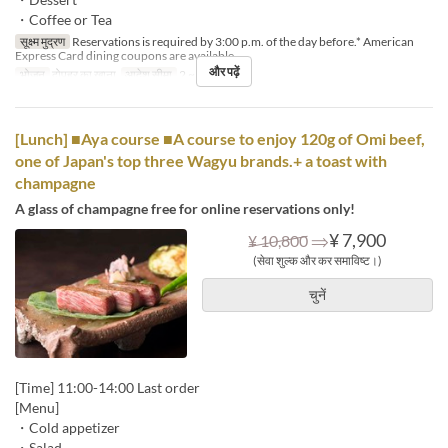
・Coffee or Tea
सूक्ष्म मुद्रण
Reservations is required by 3:00 p.m. of the day before.* American
Express Card dining coupons are available.
और पढ़ें
भोजन
दोपहर का खाना
आदेश सीमा
2 ~ 6
[Lunch] ■Aya course ■A course to enjoy 120g of Omi beef,
one of Japan's top three Wagyu brands.+ a toast with
champagne
A glass of champagne free for online reservations only!
⇒
¥ 7,900
¥ 10,800
(सेवा शुल्क और कर समाविष्ट।)
चुनें
[Time] 11:00-14:00 Last order
[Menu]
・Cold appetizer
・Salad