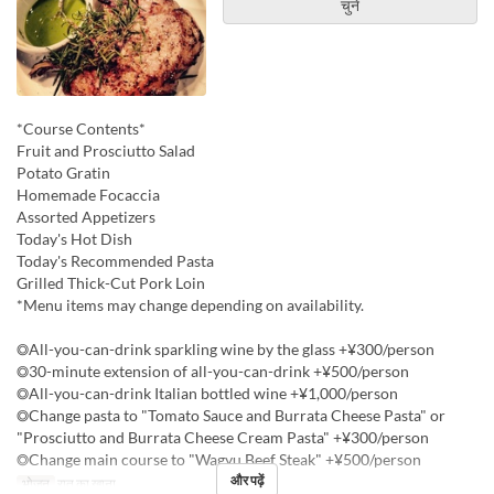
चुनें
*Course Contents*
Fruit and Prosciutto Salad
Potato Gratin
Homemade Focaccia
Assorted Appetizers
Today's Hot Dish
Today's Recommended Pasta
Grilled Thick-Cut Pork Loin
*Menu items may change depending on availability.
◎All-you-can-drink sparkling wine by the glass +¥300/person
◎30-minute extension of all-you-can-drink +¥500/person
◎All-you-can-drink Italian bottled wine +¥1,000/person
◎Change pasta to "Tomato Sauce and Burrata Cheese Pasta" or
"Prosciutto and Burrata Cheese Cream Pasta" +¥300/person
◎Change main course to "Wagyu Beef Steak" +¥500/person
और पढ़ें
भोजन
रात का खाना