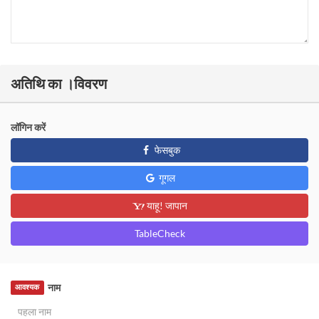
अतिथि का ।विवरण
लॉगिन करें
फेसबुक
गूगल
याहू! जापान
TableCheck
नाम
आवश्यक