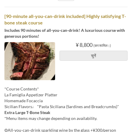
[90-minute all-you-can-drink included] Highly satisfying T-
bone steak course
Includes 90 minutes of all-you-can-drink! A luxurious course with
generous portions!
¥ 8,800
(कर शामिल।)
चुनें
*Course Contents*
La Famiglia Appetizer Platter
Homemade Focaccia
Sicilian Flavors♩ "Pasta Siciliana (Sardines and Breadcrumbs)"
Extra Large T-Bone Steak
*Menu items may change depending on availability.
◎All-you-can-drink sparkling wine by the glass +¥300/person