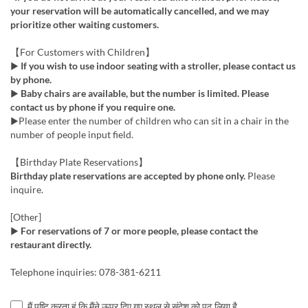
your reservation will be automatically cancelled, and we may
prioritize other waiting customers.
【For Customers with Children】
▶
If you wish to use indoor seating with a stroller, please contact us
by phone.
▶
Baby chairs are available, but the number is limited. Please
contact us by phone if you require one.
▶Please enter the number of children who can sit in a chair in the
number of people input field.
【Birthday Plate Reservations】
Birthday plate reservations are accepted by phone only.
Please
inquire.
[Other]
▶
For reservations of 7 or more people, please contact the
restaurant directly.
Telephone inquiries: 078-381-6211
मैं पुष्टि करता हूं कि मैंने ऊपर दिए गए स्थल से संदेश को पढ़ लिया है