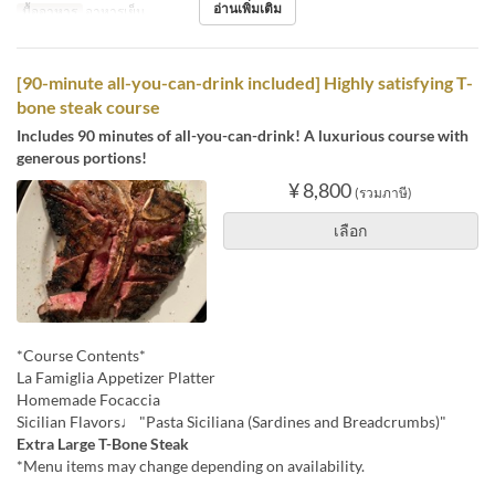
อ่านเพิ่มเติม
มื้ออาหาร
อาหารเย็น
[90-minute all-you-can-drink included] Highly satisfying T-
bone steak course
Includes 90 minutes of all-you-can-drink! A luxurious course with
generous portions!
¥ 8,800
(รวมภาษี)
เลือก
*Course Contents*
La Famiglia Appetizer Platter
Homemade Focaccia
Sicilian Flavors♩ "Pasta Siciliana (Sardines and Breadcrumbs)"
Extra Large T-Bone Steak
*Menu items may change depending on availability.