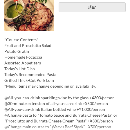
เลือก
*Course Contents*
Fruit and Prosciutto Salad
Potato Gratin
Homemade Focaccia
Assorted Appetizers
Today's Hot Dish
Today's Recommended Pasta
Grilled Thick-Cut Pork Loin
*Menu items may change depending on availability.
◎All-you-can-drink sparkling wine by the glass +¥300/person
◎30-minute extension of all-you-can-drink +¥500/person
◎All-you-can-drink Italian bottled wine +¥1,000/person
◎Change pasta to "Tomato Sauce and Burrata Cheese Pasta" or
"Prosciutto and Burrata Cheese Cream Pasta" +¥300/person
◎Change main course to "Wagyu Beef Steak" +¥500/person