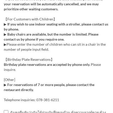
your reservation will be automatically cancelled, and we may
prioritize other waiting customers.
【For Customers with Children】
▶
If you wish to use indoor seating with a stroller, please contact us
by phone.
▶
Baby chairs are available, but the number is limited. Please
contact us by phone if you require one.
▶Please enter the number of children who can sit in a chair in the
number of people input field.
【Birthday Plate Reservations】
Birthday plate reservations are accepted by phone only.
Please
inquire.
[Other]
▶
For reservations of 7 or more people, please contact the
restaurant directly.
Telephone inquiries: 078-381-6211
ฉันขอยืนยันว่าฉันได้อ่านบันทึกของร้าน ข้อความจากผู้ขาย ข้าง