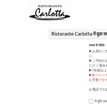
Ristorante Carlotta में बुक कर
स्थल से संदेश
▶お席のご
い。
▶ご予約の
ただく場合
▶7名様以
▶本ページ
お手数です
お電話でのお問
मैं पुष्टि 