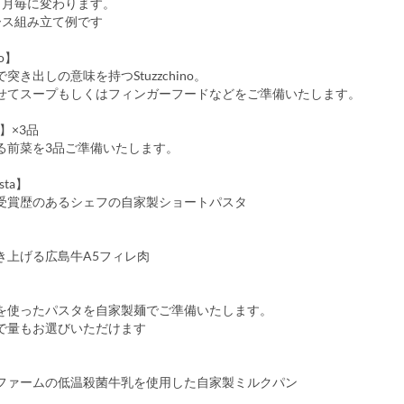
ヶ月毎に変わります。
ース組み立て例です
no】
突き出しの意味を持つStuzzchino。
せてスープもしくはフィンガーフードなどをご準備いたします。
to】×3品
る前菜を3品ご準備いたします。
asta】
受賞歴のあるシェフの自家製ショートパスタ
き上げる広島牛A5フィレ肉
を使ったパスタを自家製麺でご準備いたします。
で量もお選びいただけます
ファームの低温殺菌牛乳を使用した自家製ミルクパン