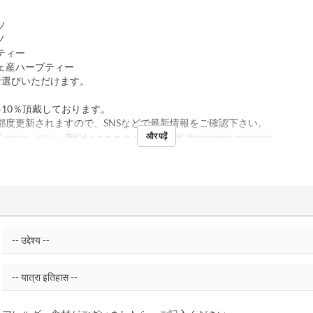
ソ
ノ
ティー
ェ産ハーブティー
お選びいただけます。
料10％頂戴しております。
都度更新されますので、SNSなどで最新情報をご確認下さい。
और पढ़ें
अक्टू 01, 2025 ~
दिन
मं, बु, गु, शु, श, स, अवकाश
भोजन
दोपहर का खाना, रात का खाना