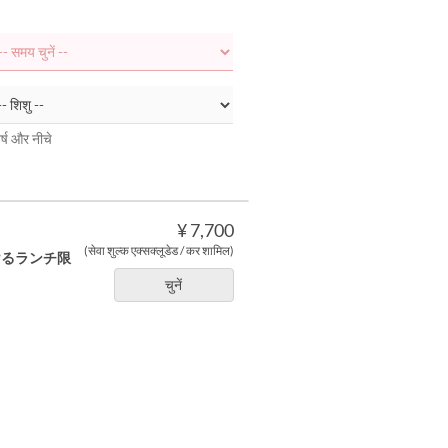
र्ष और नीचे
¥ 7,700
(सेवा शुल्क एक्सक्लूडेड / कर शामिल)
頂けるランチ限
चुनें