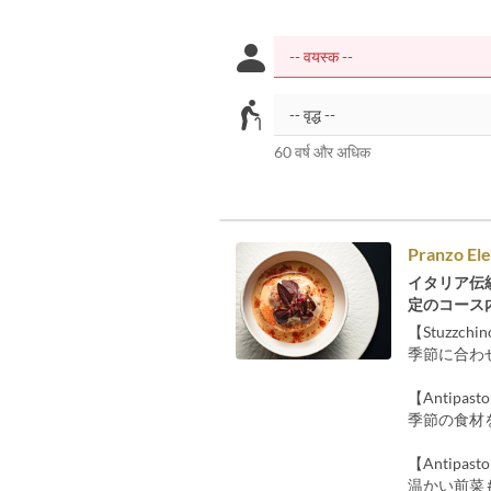
60 वर्ष और अधिक
Pranzo 
イタリア伝統
定のコース
【Stuzzchi
季節に合わ
【Antipast
季節の食材
【Antipasto
温かい前菜