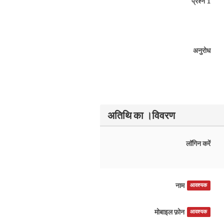
प्रश्न 1
अनुरोध
अतिथि का ।विवरण
लॉगिन करें
नाम
आवश्यक
मोबाइल फ़ोन
आवश्यक