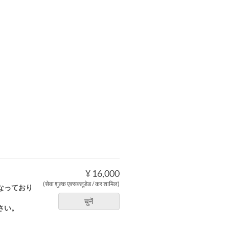
¥ 16,000
(सेवा शुल्क एक्सक्लूडेड / कर शामिल)
なっており
चुनें
さい。