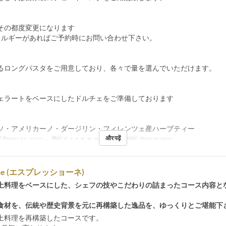
その都度変更になります
レルギーがあればご予約時にお問い合わせ下さい。
るロングパスタをご用意しており、各々で量を選んでいただけます。
ェラートをベースにしたドルチェをご準備しております
ソ・アメリカーノ・ダージリン・フィレンツェ産ハーブティー
और पढ़ें
दिसम्बर 26, 2025 ~
दिन
मं, बु, गु, शु, श, स, अवकाश
भोजन
दोपहर का खाना
ione (エスプレッショーネ)
土料理をベースにした、シェフの技やこだわりの詰まったコース内容と
食材を、伝統や歴史背景を元に再構築した逸品を、ゆっくりとご堪能下
土料理を再構築したコースです。