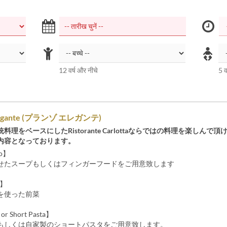
12 वर्ष और नीचे
5 व
Elegante (プランゾ エレガンテ)
料理をベースにしたRistorante Carlottaならではの料理を楽しんで
内容となっております。
no】
せたスープもしくはフィンガーフードをご用意致します
o】
を使った前菜
 or Short Pasta】
もしくは自家製のショートパスタをご用意致します。