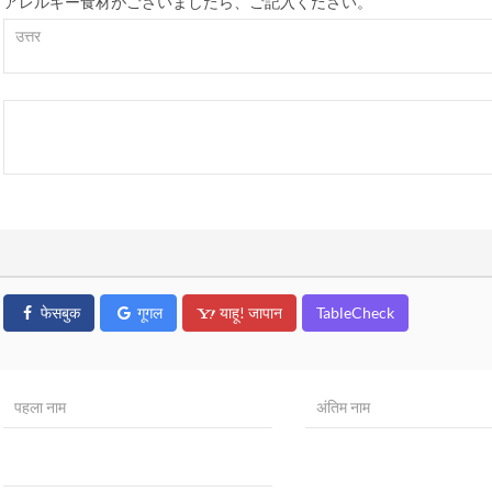
アレルギー食材がございましたら、ご記入ください。
फेसबुक
गूगल
याहू! जापान
TableCheck