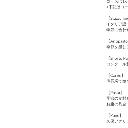
コースは1
※下記はコ
【Stuzzchi
イタリア語で
季節に合わ
【Antipas
季節を感じ
【Shorto P
コンクール
【Carne】
備長炭で焼
【Pasta】
季節の食材
お腹の具合
【Pane】
久保アグリ