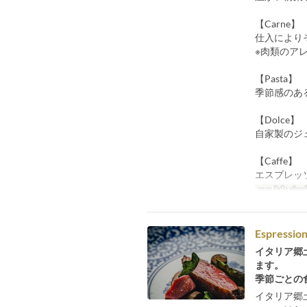
【Carne】
仕入により
※肉類のア
【Pasta】
季節感のあ
【Dolce】
自家製のジ
【Caffe】
エスプレッ
मान्य तिथि सीमाएँ
Espress
イタリア郷
ます。
季節ごとの
イタリア郷