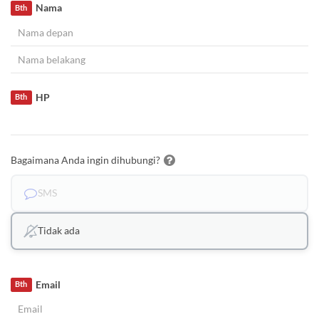
Nama
Bth
HP
Bth
Bagaimana Anda ingin dihubungi?
SMS
Tidak ada
Email
Bth