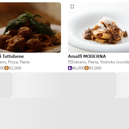
ji Tuttobene
Amalfi MODERNA
iano
,
Pizza
,
Pasta
Italiano
,
Pasta
,
Yoshoku (occidentale giap
000
¥2,000
¥6,000
¥3,000