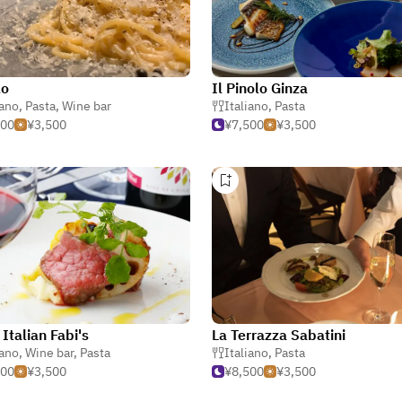
lo
Il Pinolo Ginza
iano
,
Pasta
,
Wine bar
Italiano
,
Pasta
500
¥3,500
¥7,500
¥3,500
 Italian Fabi's
La Terrazza Sabatini
iano
,
Wine bar
,
Pasta
Italiano
,
Pasta
500
¥3,500
¥8,500
¥3,500