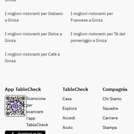
I migliori ristoranti per Italiano
I migliori ristoranti per
a Ginza
Francese a Ginza
I migliori ristoranti per Dolce a
I migliori ristoranti per Tè del
Ginza
pomeriggio a Ginza
I migliori ristoranti per Café a
Ginza
App TableCheck
TableCheck
Compagnia
Scansiona
Casa
Chi Siamo
per
Esplora
Squadra
scaricare
Accedi
Carriere
l'app
TableCheck
Aiuto
Stampa