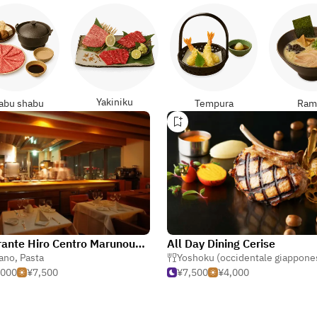
Yakiniku
abu shabu
Tempura
Ram
Ristorante Hiro Centro Marunouchi Building
All Day Dining Cerise
iano
,
Pasta
Yoshoku (occidentale giappone
,000
¥7,500
¥7,500
¥4,000