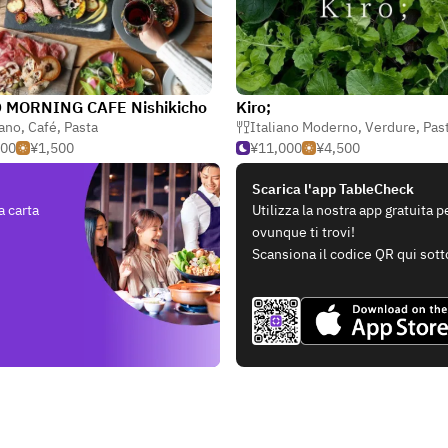
 MORNING CAFE Nishikicho
Kiro;
iano
,
Café
,
Pasta
Italiano Moderno
,
Verdure
,
Pas
500
¥1,500
¥11,000
¥4,500
Scarica l'app TableCheck
a carta
Utilizza la nostra app gratuita 
ovunque ti trovi!
Scansiona il codice QR qui sott