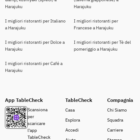
Harajuku
Harajuku
I migliori ristoranti per Italiano
I migliori ristoranti per
a Harajuku
Francese a Harajuku
I migliori ristoranti per Dolce a
I migliori ristoranti per Tè del
Harajuku
pomeriggio a Harajuku
I migliori ristoranti per Café a
Harajuku
App TableCheck
TableCheck
Compagnia
Scansiona
Casa
Chi Siamo
per
Esplora
Squadra
scaricare
Accedi
Carriere
l'app
TableCheck