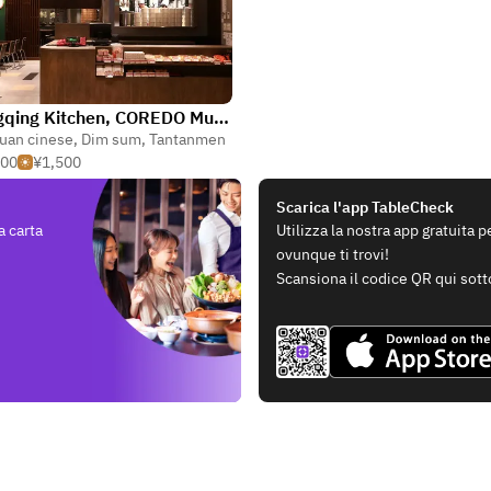
Chongqing Kitchen, COREDO Muromachi 2
uan cinese
,
Dim sum
,
Tantanmen
500
¥1,500
Scarica l'app TableCheck
a carta
Utilizza la nostra app gratuita 
ovunque ti trovi!
Scansiona il codice QR qui sott