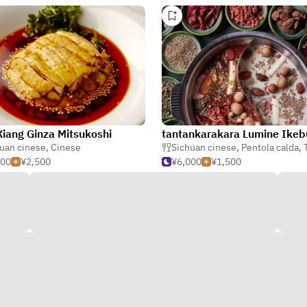
Xiang Ginza Mitsukoshi
tantankarakara Lumine Ikeb
uan cinese
,
Cinese
Sichuan cinese
,
Pentola calda
,
T
000
¥2,500
¥6,000
¥1,500