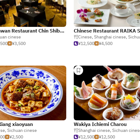
Szechwan Restaurant Chin Shibuya
uan cinese
Cinese
,
Shanghai cinese
,
Sichuan 
,500
¥3,500
¥12,500
¥4,500
Xiang xiaoyuan
Wakiya Ichiemi Charou
ese
,
Sichuan cinese
Shanghai cinese
,
Sichuan cines
000
¥2,500
¥12,500
¥12,500