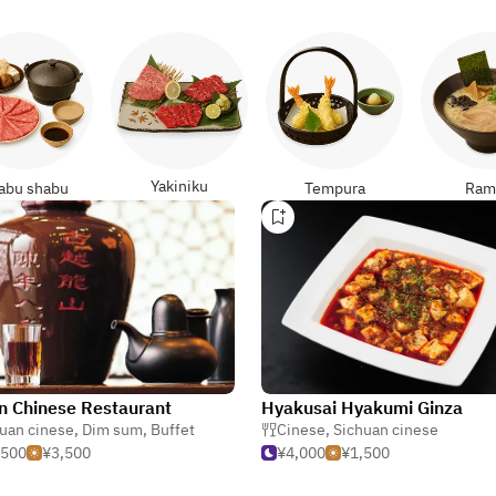
Yakiniku
abu shabu
Tempura
Ram
n Chinese Restaurant
Hyakusai Hyakumi Ginza
uan cinese
,
Dim sum
,
Buffet
Cinese
,
Sichuan cinese
,500
¥3,500
¥4,000
¥1,500