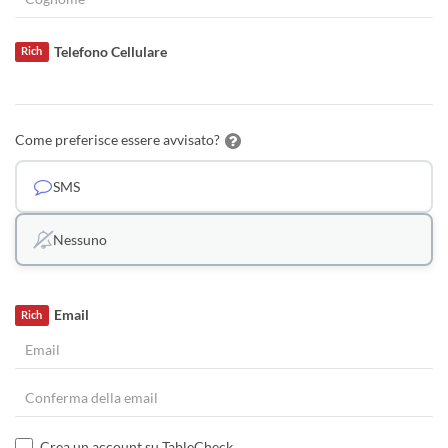
Telefono Cellulare
Rich
Come preferisce essere avvisato?
SMS
Nessuno
Email
Rich
Crea un account su TableCheck