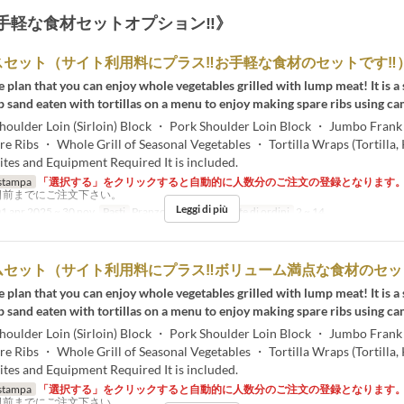
手軽な食材セットオプション‼》
スセット（サイト利用料にプラス‼お手軽な食材のセットです‼
me plan that you can enjoy whole vegetables grilled with lump meat! It is a 
p sand eaten with tortillas on a menu to enjoy making spare ribs using ca
houlder Loin (Sirloin) Block ・ Pork Shoulder Loin Block ・ Jumbo Frank
e Ribs ・ Whole Grill of Seasonal Vegetables ・ Tortilla Wraps (Tortilla,
ites and Equipment Required It is included.
stampa
「選択する」をクリックすると自動的に人数分のご注文の登録となります
日前までにご注文下さい。
Leggi di più
1 apr 2025 ~ 30 nov
Pasti
Pranzo, Tè, Cena
Limite di ordini
2 ~ 14
ムセット（サイト利用料にプラス‼ボリューム満点な食材のセッ
me plan that you can enjoy whole vegetables grilled with lump meat! It is a 
p sand eaten with tortillas on a menu to enjoy making spare ribs using ca
houlder Loin (Sirloin) Block ・ Pork Shoulder Loin Block ・ Jumbo Frank
e Ribs ・ Whole Grill of Seasonal Vegetables ・ Tortilla Wraps (Tortilla,
ites and Equipment Required It is included.
stampa
「選択する」をクリックすると自動的に人数分のご注文の登録となります
日前までにご注文下さい。