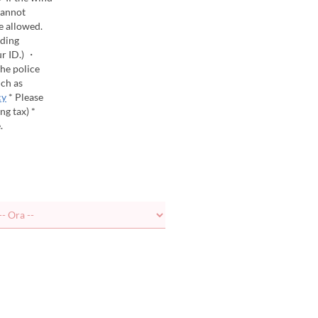
cannot
e allowed.
nding
ur ID.) ・
the police
uch as
cy
* Please
ng tax) *
.