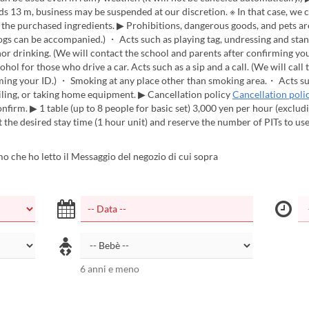
s 13 m, business may be suspended at our discretion. ※ In that case, we 
the purchased ingredients. ▶ Prohibitions, dangerous goods, and pets ar
ogs can be accompanied.) ・ Acts such as playing tag, undressing and sta
r drinking. (We will contact the school and parents after confirming yo
ohol for those who drive a car. Acts such as a sip and a call. (We will call 
ming your ID.) ・ Smoking at any place other than smoking area.・ Acts s
iling, or taking home equipment. ▶ Cancellation policy
Cancellation poli
onfirm. ▶ 1 table (up to 8 people for basic set) 3,000 yen per hour (excludi
t the desired stay time (1 hour unit) and reserve the number of PITs to use
 che ho letto il Messaggio del negozio di cui sopra
6 anni e meno