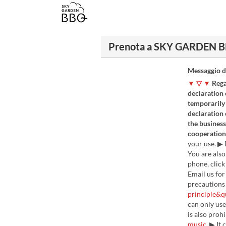
Prenota a SKY GARDEN B
Messaggio d
▼ ▽ ▼
Rega
declaration 
temporarily 
declaration 
the business
cooperation
your use. ▶ 
You are also
phone, click
Email us for
precautions
principle&q
can only use
is also proh
music.
▶ It 