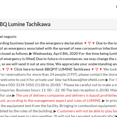
BQ Lumine Tachikawa
el negozio
rding business based on the emergency declaration
▼ ▽ ▼
Due to the is
of an emergency associated with the spread of new coronavirus infection
closed as follows. ▶ Wednesday, April 8th, 2020-For the time being (unti
of emergency is lifted) Due to future circumstances, we may change the c
, so we will send it out at any time. We appreciate your understanding an
.
▼ ▽ ▼
Click here to book BBQPIT LUMINE Tachikawa
▼ ▽ ▼
We look
For reservations for more than 24 people (3 PIT), please contact the store
 welcome to use it for private use! bbq-tachikawa@herofield.com ▶ For i
 here 050-3134-5450 (11:00 to 20:00) * Please be careful not to make a m
 inquiries. Business hours 11: 00 ~ 22: 00 The last reception is 20:00. Mai
 for use ▶
The use of delivery companies and delivery is &quot;prohibited
uot; according to the management aspect and rules of LUMINE.
▶ In prin
 the equipment lent from the facility. Bringing in combustion equipment
ibited by the rules of the building. ▶
Customers will not be able to play 
can be used even in rainy weather. (It will not be canceled automatically.) 