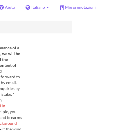
Aiuto
Italiano
Mie prenotazioni
suance of a
, we will be
l the
ontent of
d
 forward to
 by email.
nquiries by
istake. *
n
 in
ciple, you
 and firearms
background
▶ If the wind