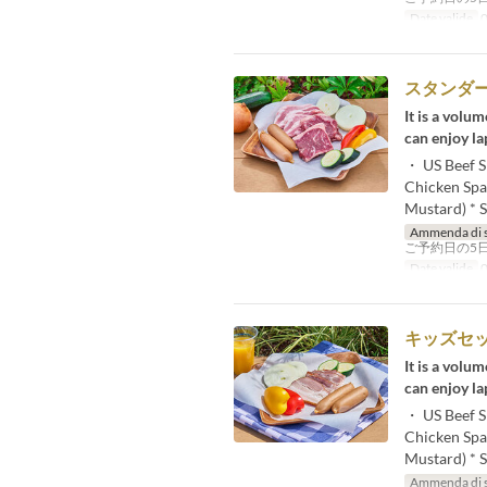
Date valide
0
スタンダ
It is a volu
can enjoy la
・ US Beef S
Chicken Spar
Mustard) * S
Ammenda di 
ご予約日の5
Date valide
0
キッズセ
It is a volu
can enjoy la
・ US Beef S
Chicken Spar
Mustard) * S
Ammenda di 