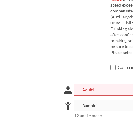
speed exceed
compensate 
(Auxiliary d
urine.・ Mino
Drinking alc
after confir
breaking, so
be sure to c
Please selec
Confermo
12 anni e meno