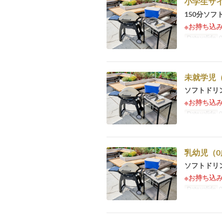
小学生サイ
150分ソ
※お持ち込
Date valide
0
未就学児
ソフトドリ
※お持ち込
Date valide
0
乳幼児（
ソフトドリ
※お持ち込
Date valide
0