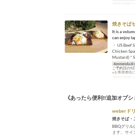
Date valide
0
焼きそば
It is a volu
can enjoy la
・ US Beef S
Chicken Spar
Mustard) * S
Ammenda di 
ご予約日の5
※お客様都合
Date valide
0
《あったら便利‼追加オプシ
weber
焼きそば・
BBQグリ
ます。サイズ