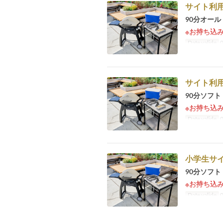
サイト利用
90分オー
※お持ち込
Date valide
0
サイト利用
90分ソフ
※お持ち込
Date valide
0
小学生サ
90分ソフ
※お持ち込
Date valide
0