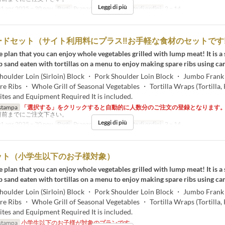
Leggi di più
1 apr 2025 ~ 30 nov
Pasti
Pranzo, Tè, Cena
Limite di ordini
2 ~ 14
ードセット（サイト利用料にプラス‼お手軽な食材のセットです
me plan that you can enjoy whole vegetables grilled with lump meat! It is a 
p sand eaten with tortillas on a menu to enjoy making spare ribs using ca
houlder Loin (Sirloin) Block ・ Pork Shoulder Loin Block ・ Jumbo Frank
e Ribs ・ Whole Grill of Seasonal Vegetables ・ Tortilla Wraps (Tortilla,
ites and Equipment Required It is included.
stampa
「選択する」をクリックすると自動的に人数分のご注文の登録となります
日前までにご注文下さい。
Leggi di più
1 apr 2025 ~ 30 nov
Pasti
Pranzo, Tè, Cena
Limite di ordini
2 ~ 14
ット（小学生以下のお子様対象）
me plan that you can enjoy whole vegetables grilled with lump meat! It is a 
p sand eaten with tortillas on a menu to enjoy making spare ribs using ca
houlder Loin (Sirloin) Block ・ Pork Shoulder Loin Block ・ Jumbo Frank
e Ribs ・ Whole Grill of Seasonal Vegetables ・ Tortilla Wraps (Tortilla,
ites and Equipment Required It is included.
stampa
小学生以下のお子様が対象のプランです。