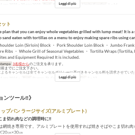
Leggi di più
1 apr 2025 ~ 30 nov 2025
Pasti
Pranzo, Tè, Cena
Limite di ordini
1 ~ 14
セット
me plan that you can enjoy whole vegetables grilled with lump meat! It is a 
p sand eaten with tortillas on a menu to enjoy making spare ribs using ca
houlder Loin (Sirloin) Block ・ Pork Shoulder Loin Block ・ Jumbo Frank
e Ribs ・ Whole Grill of Seasonal Vegetables ・ Tortilla Wraps (Tortilla,
ites and Equipment Required It is included.
stampa
3名様から
のご注文を承ります。
日前までにご注文下さい。
によるキャンセルは全てキャンセルポリシーに基づきキャンセル料を請求させていた
Leggi di più
1 apr 2024 ~
Pasti
Pranzo, Tè, Cena
Limite di ordini
3 ~ 12
ョンツール‼》
ドリップパン ラージサイズ(アルミプレート)
こま切れ肉などの調理時に‼
ルは網焼き専用です。アルミプレートを使用すれば焼きそばやこま切れ肉
20㎝×30㎝