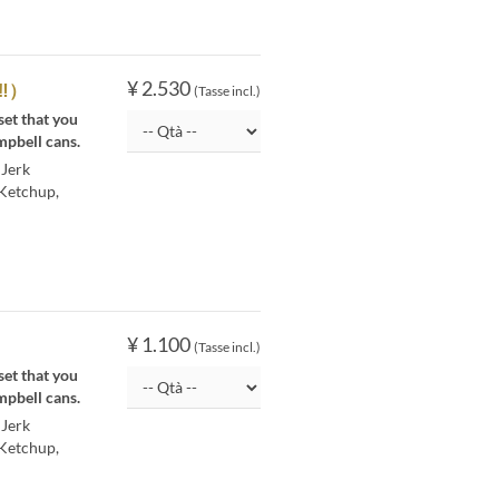
¥ 2.530
‼）
(Tasse incl.)
set that you
mpbell cans.
 Jerk
 Ketchup,
。
¥ 1.100
(Tasse incl.)
set that you
mpbell cans.
 Jerk
 Ketchup,