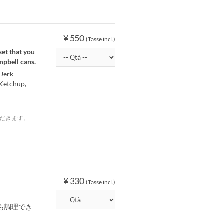
¥ 550
(Tasse incl.)
set that you
mpbell cans.
 Jerk
 Ketchup,
だきます。
¥ 330
(Tasse incl.)
も調理でき