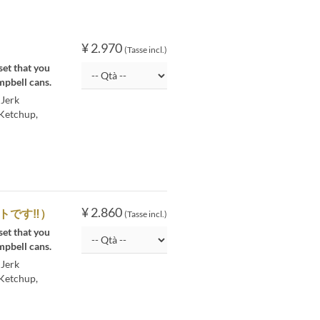
¥ 2.970
）
(Tasse incl.)
set that you
mpbell cans.
 Jerk
 Ketchup,
。
¥ 2.860
トです‼）
(Tasse incl.)
set that you
mpbell cans.
 Jerk
 Ketchup,
。