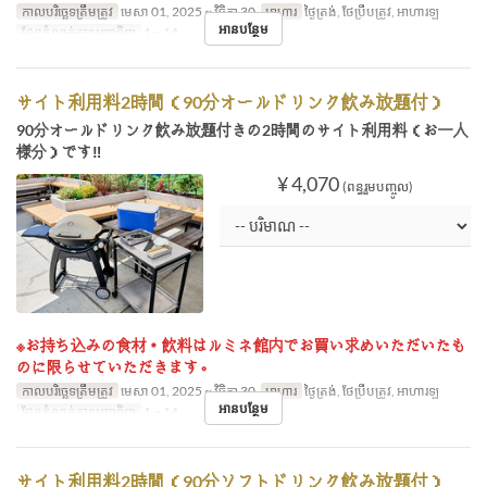
កាលបរិច្ឆេទត្រឹមត្រូវ
មេសា 01, 2025 ~ វិច្ឆិកា 30
អាហារ
ថ្ងៃត្រង់, ថែប្រឹបត្រូវ, អាហារឡ
អានបន្ថែម
ដែនកំណត់ការបញ្ជាទិញ
1 ~ 14
サイト利用料2時間（90分オールドリンク飲み放題付）
90分オールドリンク飲み放題付きの2時間のサイト利用料（お一人
様分）です‼
¥ 4,070
(ពន្ធរួមបញ្ចូល)
※お持ち込みの食材・飲料はルミネ館内でお買い求めいただいたも
のに限らせていただきます。
កាលបរិច្ឆេទត្រឹមត្រូវ
មេសា 01, 2025 ~ វិច្ឆិកា 30
អាហារ
ថ្ងៃត្រង់, ថែប្រឹបត្រូវ, អាហារឡ
អានបន្ថែម
ដែនកំណត់ការបញ្ជាទិញ
1 ~ 14
サイト利用料2時間（90分ソフトドリンク飲み放題付）