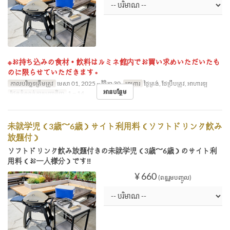
※お持ち込みの食材・飲料はルミネ館内でお買い求めいただいたも
のに限らせていただきます。
កាលបរិច្ឆេទត្រឹមត្រូវ
មេសា 01, 2025 ~ វិច្ឆិកា 30
អាហារ
ថ្ងៃត្រង់, ថែប្រឹបត្រូវ, អាហារឡ
អានបន្ថែម
ដែនកំណត់ការបញ្ជាទិញ
1 ~ 14
未就学児（3歳～6歳）サイト利用料（ソフトドリンク飲み
放題付）
ソフトドリンク飲み放題付きの未就学児（3歳～6歳）のサイト利
用料（お一人様分）です‼
¥ 660
(ពន្ធរួមបញ្ចូល)