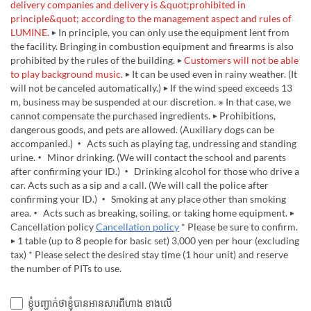
delivery companies and delivery is &quot;prohibited in
principle&quot; according to the management aspect and rules of
LUMINE.
▶ In principle, you can only use the equipment lent from
the facility. Bringing in combustion equipment and firearms is also
prohibited by the rules of the building. ▶
Customers will not be able
to play background music.
▶ It can be used even in rainy weather. (It
will not be canceled automatically.) ▶ If the wind speed exceeds 13
m, business may be suspended at our discretion. ※ In that case, we
cannot compensate the purchased ingredients. ▶ Prohibitions,
dangerous goods, and pets are allowed. (Auxiliary dogs can be
accompanied.) ・ Acts such as playing tag, undressing and standing
urine.・ Minor drinking. (We will contact the school and parents
after confirming your ID.) ・ Drinking alcohol for those who drive a
car. Acts such as a sip and a call. (We will call the police after
confirming your ID.) ・ Smoking at any place other than smoking
area.・ Acts such as breaking, soiling, or taking home equipment. ▶
Cancellation policy
Cancellation policy
* Please be sure to confirm.
▶ 1 table (up to 8 people for basic set) 3,000 yen per hour (excluding
tax) * Please select the desired stay time (1 hour unit) and reserve
the number of PITs to use.
ខ្ញុំបញ្ជាក់ថាខ្ញុំបានអានសារពីហាង ខាងលើ