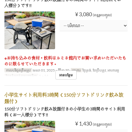
人様分）です‼
¥ 3,080
(ពន្ធរួមបញ្ចូល)
※お持ち込みの食材・飲料はルミネ館内でお買い求めいただいたも
のに限らせていただきます。
កាលបរិច្ឆេទត្រឹមត្រូវ
មេសា 01, 2025 ~ វិច្ឆិកា 30
អាហារ
ថ្ងៃត្រង់, ថែប្រឹបត្រូវ, អាហារឡ
អានបន្ថែម
ដែនកំណត់ការបញ្ជាទិញ
1 ~ 14
小学生サイト利用料3時間（150分ソフトドリンク飲み放
題付）
150分ソフトドリンク飲み放題付きの小学生の3時間のサイト利用
料（お一人様分）です‼
¥ 1,430
(ពន្ធរួមបញ្ចូល)