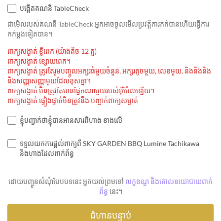
បង្កើតគណនី TableCheck
ជាមេីលរបស់គណនី TableCheck អ្នកអាចចូលមើលប្រវត្តិការកក់បានហើយធ្វើការ
កក់ម្ដងទៀតបាន។
ពាក្យសង្ងាត់ ខ្លីពេក (យ៉ាងតិច 12 តួ)
ពាក្យសង្ងាត់ ខ្សោយពេក។
ពាក្យសង្ងាត់ ត្រូវតែរួមបញ្ចូលអក្សរធំមួយចំនួន, អក្សរតូចមួយ, លេខមួយ, និងនិងនិង
និងសញ្ញាសញ្ញាមួយដែលខុសគ្នា។
ពាក្យសង្ងាត់ មិនត្រូវតែមានផ្នែកណាមួយរបស់អ៊ីម៉ែលឡើយ។
ពាក្យសង្ងាត់ ផ្ទៀងផ្ទាត់មិនត្រូវនឹង បញ្ជាក់ពាក្យសម្ងាត់
ខ្ញុំបញ្ជាក់ថាខ្ញុំបានអានសារពីហាង ខាងលើ
ទទួលយកការផ្តល់ពាក្យពី SKY GARDEN BBQ Lumine Tachikawa
និងហាងដែលពាក់ព័ន្ធ
ដោយបញ្ចូនសំណុំបែបបទនេះ អ្នកយល់ព្រមទៅ
លក្ខខណ្ឌ និងគោលនយោបាយពាក់
ព័ន្ធ
នេះ។