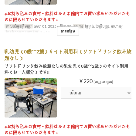
※お持ち込みの食材・飲料はルミネ館内でお買い求めいただいたも
のに限らせていただきます。
កាលបរិច្ឆេទត្រឹមត្រូវ
មេសា 01, 2025 ~ វិច្ឆិកា 30
អាហារ
ថ្ងៃត្រង់, ថែប្រឹបត្រូវ, អាហារឡ
អានបន្ថែម
ដែនកំណត់ការបញ្ជាទិញ
1 ~ 14
乳幼児（0歳～2歳）サイト利用料（ソフトドリンク飲み放
題なし）
ソフトドリンク飲み放題なしの乳幼児（0歳～2歳）のサイト利用
料（お一人様分）です‼
¥ 220
(ពន្ធរួមបញ្ចូល)
※お持ち込みの食材・飲料はルミネ館内でお買い求めいただいたも
のに限らせていただきます。