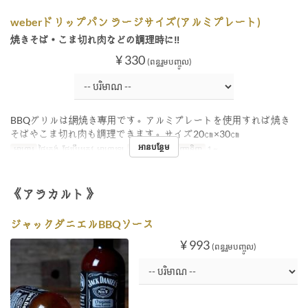
weberドリップパン ラージサイズ(アルミプレート)
焼きそば・こま切れ肉などの調理時に‼
¥ 330
(ពន្ធរួមបញ្ចូល)
BBQグリルは網焼き専用です。アルミプレートを使用すれば焼き
そばやこま切れ肉も調理できます。サイズ20㎝×30㎝
អានបន្ថែម
អាហារ
ថ្ងៃត្រង់, ថែប្រឹបត្រូវ, អាហារឡ
ដែនកំណត់ការបញ្ជាទិញ
1 ~
《アラカルト》
ジャックダニエルBBQソース
¥ 993
(ពន្ធរួមបញ្ចូល)