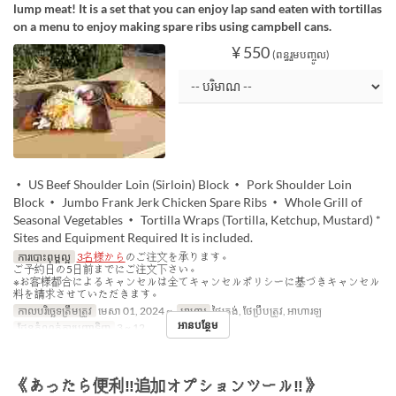
lump meat! It is a set that you can enjoy lap sand eaten with tortillas
on a menu to enjoy making spare ribs using campbell cans.
¥ 550
(ពន្ធរួមបញ្ចូល)
・ US Beef Shoulder Loin (Sirloin) Block ・ Pork Shoulder Loin
Block ・ Jumbo Frank Jerk Chicken Spare Ribs ・ Whole Grill of
Seasonal Vegetables ・ Tortilla Wraps (Tortilla, Ketchup, Mustard) *
Sites and Equipment Required It is included.
ការបោះពុម្ពល្អ
3名様から
のご注文を承ります。
ご予約日の5日前までにご注文下さい。
※お客様都合によるキャンセルは全てキャンセルポリシーに基づきキャンセル
料を請求させていただきます。
កាលបរិច្ឆេទត្រឹមត្រូវ
មេសា 01, 2024 ~
អាហារ
ថ្ងៃត្រង់, ថែប្រឹបត្រូវ, អាហារឡ
អានបន្ថែម
ដែនកំណត់ការបញ្ជាទិញ
3 ~ 12
《あったら便利‼追加オプションツール‼》