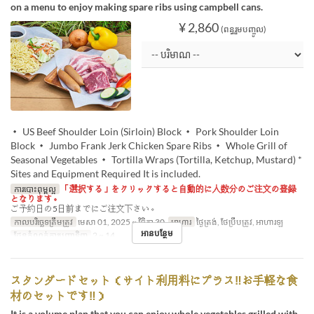
on a menu to enjoy making spare ribs using campbell cans.
¥ 2,860
(ពន្ធរួមបញ្ចូល)
・ US Beef Shoulder Loin (Sirloin) Block ・ Pork Shoulder Loin
Block ・ Jumbo Frank Jerk Chicken Spare Ribs ・ Whole Grill of
Seasonal Vegetables ・ Tortilla Wraps (Tortilla, Ketchup, Mustard) *
Sites and Equipment Required It is included.
ការបោះពុម្ពល្អ
「選択する」をクリックすると自動的に人数分のご注文の登録
となります。
ご予約日の5日前までにご注文下さい。
កាលបរិច្ឆេទត្រឹមត្រូវ
មេសា 01, 2025 ~ វិច្ឆិកា 30
អាហារ
ថ្ងៃត្រង់, ថែប្រឹបត្រូវ, អាហារឡ
អានបន្ថែម
ដែនកំណត់ការបញ្ជាទិញ
2 ~ 14
スタンダードセット（サイト利用料にプラス‼お手軽な食
材のセットです‼）
It is a volume plan that you can enjoy whole vegetables grilled with