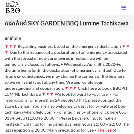
ការកក់នៅ SKY GARDEN BBQ Lumine Tachikawa
សារពីហាង
▼ ▽ ▼
Regarding business based on the emergency declaration
▼ ▽
▼
Due to the issuance of a declaration of an emergency associated
with the spread of new coronavirus infection, we will be
temporarily closed as follows. ▶ Wednesday, April 8th, 2020-For
the time being (until the declaration of emergency is lifted) Due to
future circumstances, we may change the content of the business,
so we will send it out at any time. We appreciate your
understanding and cooperation.
▼ ▽ ▼
Click here to book BBQPIT
LUMINE Tachikawa
▼ ▽ ▼
We look forward to your use. ▶ For
reservations for more than 24 people (3 PIT), please contact the
store by email. You are also welcome to use it for private use! bbq-
tachikawa@herofield.com ▶ For inquiries by phone, click here 050-
3134-5450 (11:00 to 20:00) * Please be careful not to make a
mistake. * Email us for inquiries. Business hours 11: 00 ~ 22: 00 The
last reception is 20:00. Main precautions for use ▶
The use of