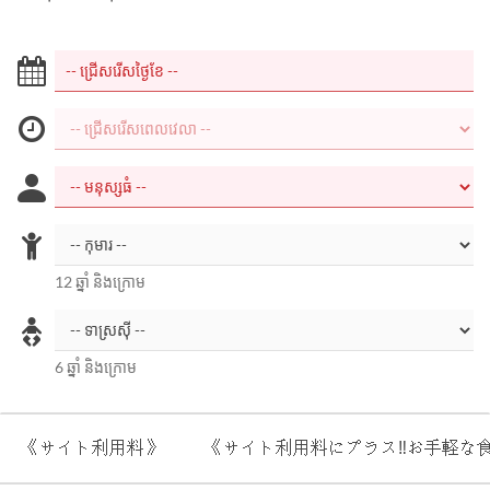
12 ឆ្នាំ និងក្រោម
6 ឆ្នាំ និងក្រោម
《サイト利用料》
《サイト利用料にプラス‼お手軽な