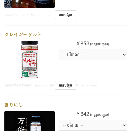
អានបន្ថែម
អាហារ
ថ្ងៃត្រង់, ថែប្រឹបត្រូវ, អាហារឡ
クレイジーソルト
¥ 853
(ពន្ធរួមបញ្ចូល)
អានបន្ថែម
កាលបរិច្ឆេទត្រឹមត្រូវ
~ មេសា 21
អាហារ
ថ្ងៃត្រង់, ថែប្រឹបត្រូវ, អាហារឡ
ほりにし
¥ 842
(ពន្ធរួមបញ្ចូល)