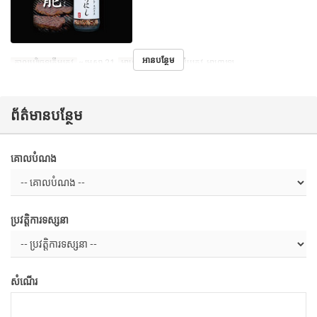
អានបន្ថែម
កាលបរិច្ឆេទត្រឹមត្រូវ
~ មេសា 21
អាហារ
ថ្ងៃត្រង់, ថែប្រឹបត្រូវ, អាហារឡ
ព័ត៌មានបន្ថែម
គោលបំណង
ប្រវត្តិការទស្សនា
សំណើរ