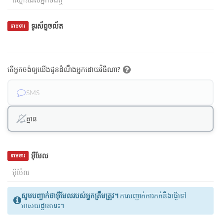
ទូរស័ព្ទចល័ត
ទាមទារ
តើអ្នកចង់ឲ្យយើងជូនដំណឹងអ្នកដោយវិធីណា?
SMS
គ្មាន
អ៊ីមែល
ទាមទារ
សូមបញ្ជាក់ថាអ៊ីមែលរបស់អ្នកត្រឹមត្រូវ។
ការបញ្ជាក់ការកក់នឹងផ្ញើទៅ
អាសយដ្ឋាននេះ។