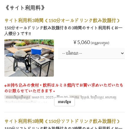
《サイト利用料》
サイト利用料3時間（150分オールドリンク飲み放題付）
150分オールドリンク飲み放題付きの3時間のサイト利用料（お一
人様分）です‼
¥ 5,060
(ពន្ធរួមបញ្ចូល)
※お持ち込みの食材・飲料はルミネ館内でお買い求めいただいたも
のに限らせていただきます。
កាលបរិច្ឆេទត្រឹមត្រូវ
មេសា 01, 2025 ~ វិច្ឆិកា 30
អាហារ
ថ្ងៃត្រង់, ថែប្រឹបត្រូវ, អាហារឡ
អានបន្ថែម
ដែនកំណត់ការបញ្ជាទិញ
1 ~ 14
サイト利用料3時間（150分ソフトドリンク飲み放題付）
150分ソフトドリンク飲み放題付きの3時間のサイト利用料（お一