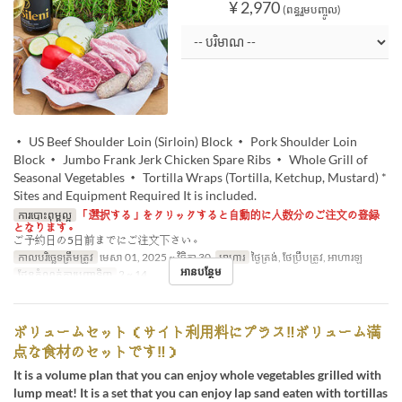
¥ 2,970
(ពន្ធរួមបញ្ចូល)
・ US Beef Shoulder Loin (Sirloin) Block ・ Pork Shoulder Loin
Block ・ Jumbo Frank Jerk Chicken Spare Ribs ・ Whole Grill of
Seasonal Vegetables ・ Tortilla Wraps (Tortilla, Ketchup, Mustard) *
Sites and Equipment Required It is included.
ការបោះពុម្ពល្អ
「選択する」をクリックすると自動的に人数分のご注文の登録
となります。
ご予約日の5日前までにご注文下さい。
កាលបរិច្ឆេទត្រឹមត្រូវ
មេសា 01, 2025 ~ វិច្ឆិកា 30
អាហារ
ថ្ងៃត្រង់, ថែប្រឹបត្រូវ, អាហារឡ
អានបន្ថែម
ដែនកំណត់ការបញ្ជាទិញ
2 ~ 14
ボリュームセット（サイト利用料にプラス‼ボリューム満
点な食材のセットです‼）
It is a volume plan that you can enjoy whole vegetables grilled with
lump meat! It is a set that you can enjoy lap sand eaten with tortillas