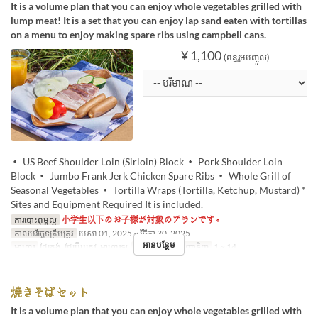
It is a volume plan that you can enjoy whole vegetables grilled with
lump meat! It is a set that you can enjoy lap sand eaten with tortillas
on a menu to enjoy making spare ribs using campbell cans.
¥ 1,100
(ពន្ធរួមបញ្ចូល)
・ US Beef Shoulder Loin (Sirloin) Block ・ Pork Shoulder Loin
Block ・ Jumbo Frank Jerk Chicken Spare Ribs ・ Whole Grill of
Seasonal Vegetables ・ Tortilla Wraps (Tortilla, Ketchup, Mustard) *
Sites and Equipment Required It is included.
ការបោះពុម្ពល្អ
小学生以下のお子様が対象のプランです。
កាលបរិច្ឆេទត្រឹមត្រូវ
មេសា 01, 2025 ~ វិច្ឆិកា 30, 2025
អានបន្ថែម
អាហារ
ថ្ងៃត្រង់, ថែប្រឹបត្រូវ, អាហារឡ
ដែនកំណត់ការបញ្ជាទិញ
1 ~ 14
焼きそばセット
It is a volume plan that you can enjoy whole vegetables grilled with