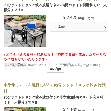
90分ソフトドリンク飲み放題付きの2時間のサイト利用料（お一人
様分）です‼
¥ 2,420
(ពន្ធរួមបញ្ចូល)
※お持ち込みの食材・飲料はルミネ館内でお買い求めいただいたも
のに限らせていただきます。
កាលបរិច្ឆេទត្រឹមត្រូវ
មេសា 01, 2025 ~ វិច្ឆិកា 30
អាហារ
ថ្ងៃត្រង់, ថែប្រឹបត្រូវ, អាហារឡ
អានបន្ថែម
ដែនកំណត់ការបញ្ជាទិញ
1 ~ 14
小学生サイト利用料2時間（90分ソフトドリンク飲み放題
付）
90分ソフトドリンク飲み放題付きの小学生2時間のサイト利用料
（お一人様分）です‼
¥ 1,100
(ពន្ធរួមបញ្ចូល)