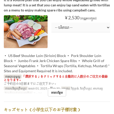
lump meat! It is a set that you can enjoy lap sand eaten with tortillas
on a menu to enjoy making spare ribs using campbell cans.
¥ 2,530
(ពន្ធរួមបញ្ចូល)
・ US Beef Shoulder Loin (Sirloin) Block ・ Pork Shoulder Loin
Block ・ Jumbo Frank Jerk Chicken Spare Ribs ・ Whole Grill of
Seasonal Vegetables ・ Tortilla Wraps (Tortilla, Ketchup, Mustard) *
Sites and Equipment Required It is included.
ការបោះពុម្ពល្អ
「選択する」をクリックすると自動的に人数分のご注文の登録
となります。
ご予約日の5日前までにご注文下さい。
កាលបរិច្ឆេទត្រឹមត្រូវ
មេសា 01, 2025 ~ វិច្ឆិកា 30
អាហារ
ថ្ងៃត្រង់, ថែប្រឹបត្រូវ, អាហារឡ
អានបន្ថែម
ដែនកំណត់ការបញ្ជាទិញ
2 ~ 14
キッズセット（小学生以下のお子様対象）