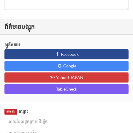
ព័ត៌មានបង្សុក
ឡូតីនតាម
Facebook
Google
Yahoo! JAPAN
TableCheck
ឈ្មោះ
ទាមទារ