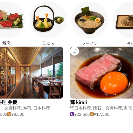
焼肉
天ぷら
ラーメン
そ
料理 弁慶
輝 kirari
・会席料理
,
寿司
,
日本料理
日本料理
,
懐石・会席料理
,
割烹
,500
¥8,500
¥22,500
¥17,500