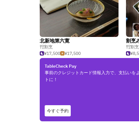
北新地第六寛
割烹
割烹
¥17,500
¥17,500
¥8,
TableCheck Pay
事前のクレジットカード情報入力で、支払いを
トに！
今すぐ予約