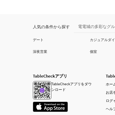
電電城の多彩なグル
人気の条件から探す
デート
カジュアルダ
深夜営業
個室
TableCheckアプリ
Tabl
TableCheckアプリをダウ
ホー
ンロード
お店
ログ
ヘル