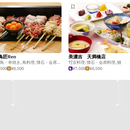
鳥匠Ren
美濃吉 天満橋店
鳥・串焼き
,
鳥料理
,
懐石・会席料理
京料理
,
懐石・会席料理
,
鰻
,500
¥8,500
¥7,500
¥4,500