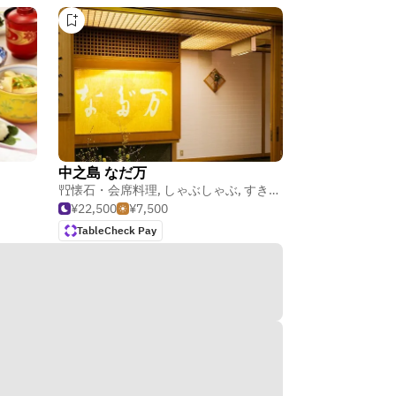
中之島 なだ万
懐石・会席料理
,
しゃぶしゃぶ
,
すき焼き
¥22,500
¥7,500
TableCheck Pay