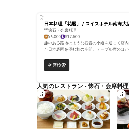
日本料理「花暦」 / スイスホテル南海大
懐石・会席料理
¥6,000
¥17,500
趣のある路地のような石畳の小道を通って店内
た日本庭園を望む和の空間。テーブル席のほか
りごたつの個室もございますので、シーンに合
う季節ごとに彩る花々が変わるように、その季
空席検索
な味付け、器、盛り付けで味わう。静謐な雰囲
和のおもてなしをご提供いたします。
人気のレストラン - 懐石・会席料理