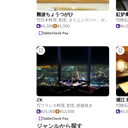
難波ちょうつがひ
紅炉
日本料理
,
割烹
,
ダイニングバー・ガストロパブ
懐石
¥5,500
¥1,500
¥6,
TableCheck Pay
ZK
堀江 
フランス料理
,
割烹
,
鉄板焼き
懐石
¥25,000
¥12,500
¥5,
TableCheck Pay
ジャンルから探す