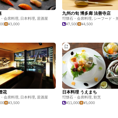
庵
九州の旬 博多廊 法善寺店
・会席料理
,
日本料理
,
居酒屋
懐石・会席料理
,
シーフード・魚介
000
¥3,000
¥7,500
¥4,500
燈花
日本料理 うえまち
・会席料理
,
日本料理
,
居酒屋
懐石・会席料理
,
割烹
500
¥3,500
¥11,000
¥5,000