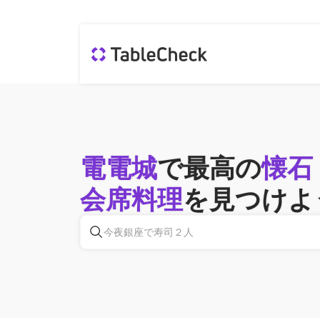
電電城
で最高の
懐石
会席料理
を見つけよ