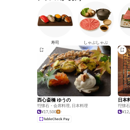
寿司
しゃぶしゃぶ
西心斎橋 ゆうの
日本
懐石・会席料理
,
日本料理
懐石
¥17,500
-
¥12
TableCheck Pay