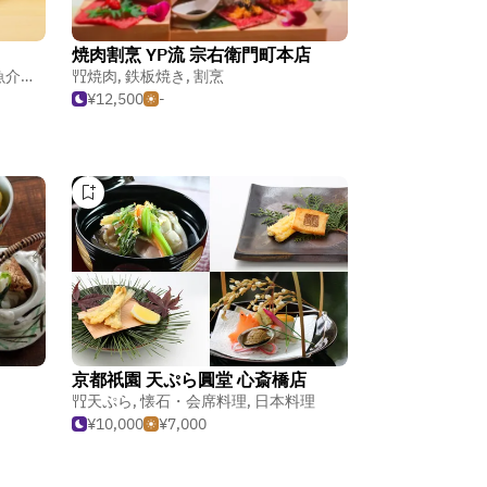
焼肉割烹 YP流 宗右衛門町本店
料理
,
日本料理
焼肉
,
鉄板焼き
,
割烹
¥12,500
-
京都祇園 天ぷら圓堂 心斎橋店
天ぷら
,
懐石・会席料理
,
日本料理
¥10,000
¥7,000