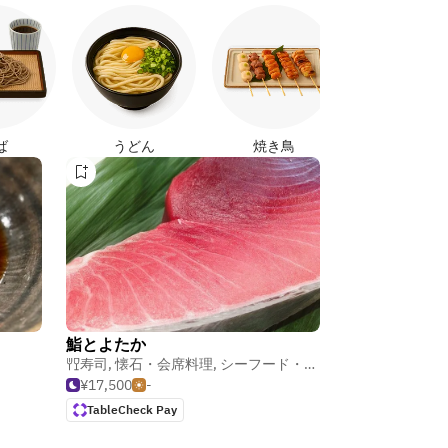
日本カレ
ば
うどん
焼き鳥
鮨とよたか
寿司
,
懐石・会席料理
,
シーフード・魚介料理
¥17,500
-
TableCheck Pay