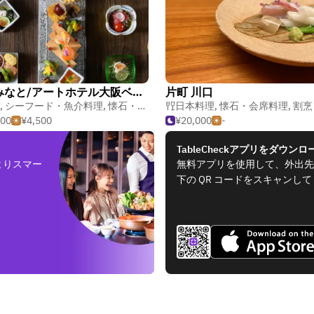
割烹みなと/アートホテル大阪ベイタワー
片町 川口
,
シーフード・魚介料理
,
懐石・会席料理
日本料理
,
懐石・会席料理
,
割烹
500
¥4,500
¥20,000
-
TableCheckアプリをダウンロ
よりスマー
無料アプリを使用して、外出先
下の QR コードをスキャンし