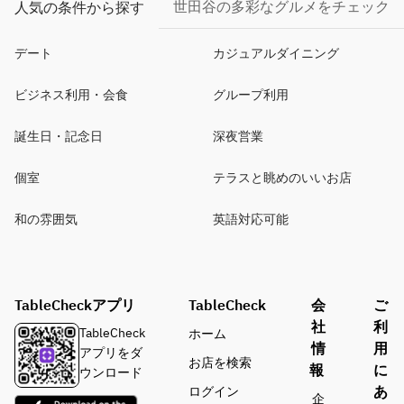
世田谷の多彩なグルメをチェック
人気の条件から探す
デート
カジュアルダイニング
ビジネス利用・会食
グループ利用
誕生日・記念日
深夜営業
個室
テラスと眺めのいいお店
和の雰囲気
英語対応可能
TableCheckアプリ
TableCheck
会
ご
社
利
TableCheck
ホーム
情
用
アプリをダ
お店を検索
報
に
ウンロード
あ
ログイン
企