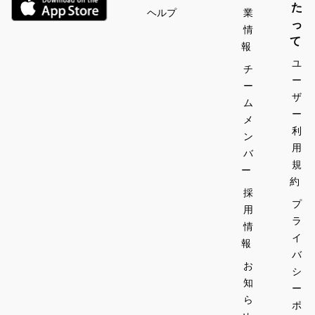
た
ヘルプ
業
っ
情
て
報
ユ
チ
ー
ー
ザ
ム
ー
メ
利
ン
用
バ
規
ー
約
採
プ
用
ラ
情
イ
報
バ
お
シ
知
ー
ら
ポ