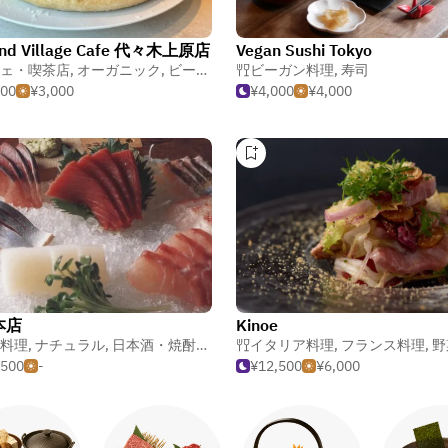
and Village Cafe 代々木上原店
Vegan Sushi Tokyo
ェ・喫茶店
,
オーガニック
,
ビーガン料理
ビーガン料理
,
寿司
500
¥3,000
¥4,000
¥4,000
本店
Kinoe
料理
,
ナチュラル
,
日本酒・焼酎バー
イタリア料理
,
フランス料理
,
野
,500
-
¥12,500
¥6,000