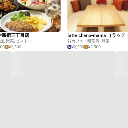
や新宿三丁目店
屋
,
野菜
,
ビストロ
カフェ・喫茶店
,
野菜
500
¥2,500
¥2,500
¥2,500