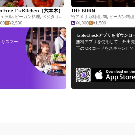
en Free T's Kitchen（六本木）
THE BURN
ュラル
,
ビーガン料理
,
ベジタリアン
アメリカ料理
,
肉
,
ビーガン料理
000
¥2,500
¥6,000
¥1,500
TableCheckアプリをダウンロ
よりスマー
無料アプリを使用して、外出先
下の QR コードをスキャンし