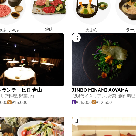
焼肉
ゃぶしゃぶ
天ぷら
ラー
トランテ・ヒロ 青山
JINBO MINAMI AOYAMA
リア料理
,
野菜
,
肉
現代イタリアン
,
野菜
,
創作料理
,000
¥15,000
¥25,000
¥12,500